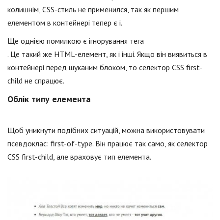
колишнім, CSS-стиль не применился, так як першим
елементом в контейнері тепер є i.
Ще однією помилкою є ігнорування тега
. Це такий же HTML-елемент, як і інші. Якщо він виявиться в
контейнері перед шуканим блоком, то селектор CSS first-
child не спрацює.
Облік типу елемента
Щоб уникнути подібних ситуацій, можна використовувати
псевдоклас: first-of-type. Він працює так само, як селектор
CSS first-child, але враховує тип елемента.