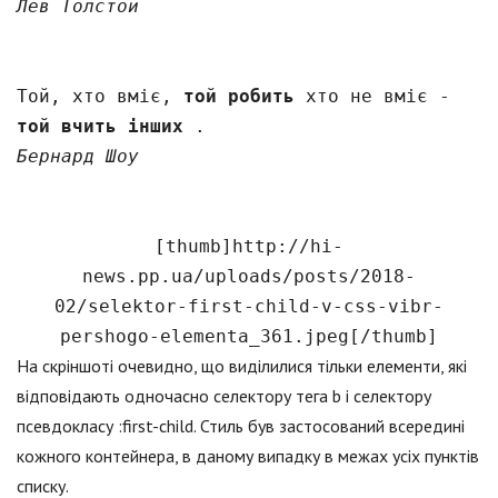
Лев Толстой
Той, хто вміє,
той робить
хто не вміє -
той вчить інших
.
Бернард Шоу
[thumb]http://hi-
news.pp.ua/uploads/posts/2018-
02/selektor-first-child-v-css-vibr-
pershogo-elementa_361.jpeg[/thumb]
На скріншоті очевидно, що виділилися тільки елементи, які
відповідають одночасно селектору тега b і селектору
псевдокласу :first-child. Стиль був застосований всередині
кожного контейнера, в даному випадку в межах усіх пунктів
списку.