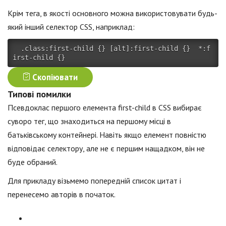
Крім тега, в якості основного можна використовувати будь-
який інший селектор CSS, наприклад:
.class:first-child
{
}
[alt]:first-child
{
}
*:f
irst-child
{
}
Скопіювати
Типові помилки
Псевдоклас першого елемента first-child в CSS вибирає
суворо тег, що знаходиться на першому місці в
батьківському контейнері. Навіть якщо елемент повністю
відповідає селектору, але не є першим нащадком, він не
буде обраний.
Для прикладу візьмемо попередній список цитат і
перенесемо авторів в початок.