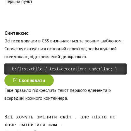
Перший пункт
Синтаксис
Всі псевдокласи в CSS визначаються за певним шаблоном.
Спочатку вказується основний селектор, потім шуканий
псевдоклас, відокремлений двокрапкою.
b:first-child
{
text-decoration
:
 underline
;
}
Скопіювати
Таке правило підкреслить текст першого елемента b
всередині кожного контейнера.
Всі хочуть змінити
світ
, але ніхто не
хоче змінитися
сам
.