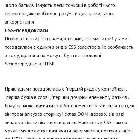
щодо батьків. Існують деякі тонкощі в роботі цього
селектора, які необхідно розуміти для правильного
використання.
CSS-псевдокласи
Поряд з ідентифікаторами, класами, тегами і атрибутами
псевдокласи є одним з видів CSS селекторів. Їх особливість
в тому, що вони не можуть бути встановлені
безпосередньо в HTML.
Прикладами псевдокласів є "перший рядок у контейнері",
"перша буква в слові", "перший дочірній елемент у батьків".
Браузер може виявити подібні елементи тільки після того, як
він проаналізував сторінку і склав DOM-дерево, а в ряді
випадків тільки після відтворення. Наявність в CSS такого
механізму дозволяє визначати оформлення, не прив'язане