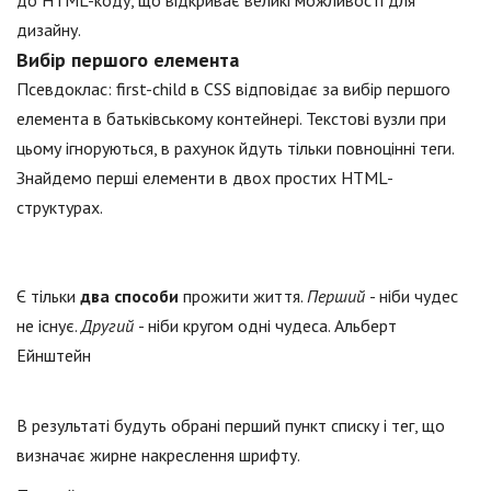
до HTML-коду, що відкриває великі можливості для
дизайну.
Вибір першого елемента
Псевдоклас: first-child в CSS відповідає за вибір першого
елемента в батьківському контейнері. Текстові вузли при
цьому ігноруються, в рахунок йдуть тільки повноцінні теги.
Знайдемо перші елементи в двох простих HTML-
структурах.
Є тільки
два способи
прожити життя.
Перший
- ніби чудес
не існує.
Другий
- ніби кругом одні чудеса. Альберт
Ейнштейн
В результаті будуть обрані перший пункт списку і тег, що
визначає жирне накреслення шрифту.