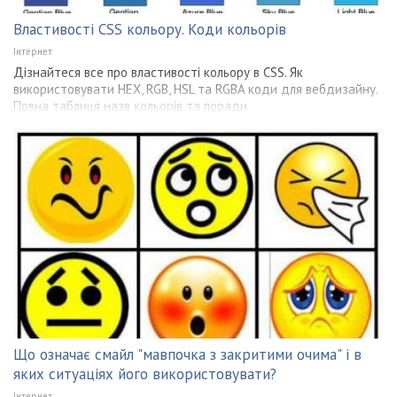
Властивості CSS кольору. Коди кольорів
Інтернет
Дізнайтеся все про властивості кольору в CSS. Як
використовувати HEX, RGB, HSL та RGBA коди для вебдизайну.
Повна таблиця назв кольорів та поради
Що означає смайл "мавпочка з закритими очима" і в
яких ситуаціях його використовувати?
Інтернет