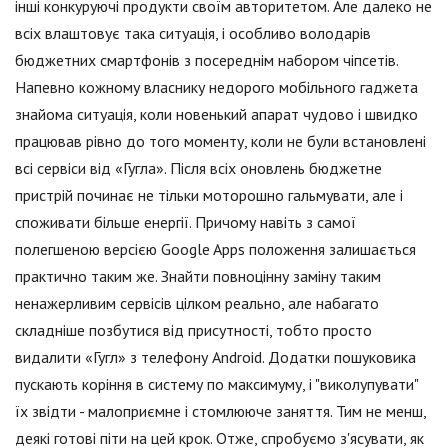
інші конкуруючі продукти своїм авторитетом. Але далеко не
всіх влаштовує така ситуація, і особливо володарів
бюджетних смартфонів з посереднім набором чіпсетів.
Напевно кожному власнику недорого мобільного гаджета
знайома ситуація, коли новенький апарат чудово і швидко
працював рівно до того моменту, коли не були встановлені
всі сервіси від «Гугла». Після всіх оновлень бюджетне
пристрій починає не тільки моторошно гальмувати, але і
споживати більше енергії. Причому навіть з самої
полегшеною версією Google Apps положення залишається
практично таким же. Знайти повноцінну заміну таким
ненажерливим сервісів цілком реально, але набагато
складніше позбутися від присутності, тобто просто
видалити «Гугл» з телефону Android. Додатки пошуковика
пускають коріння в систему по максимуму, і "виколупувати"
їх звідти - малоприємне і стомлююче заняття. Тим не менш,
деякі готові піти на цей крок. Отже, спробуємо з'ясувати, як