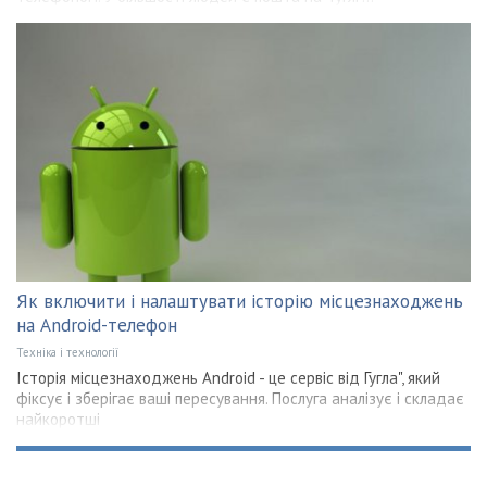
Як включити і налаштувати історію місцезнаходжень
на Android-телефон
Техніка і технології
Історія місцезнаходжень Android - це сервіс від Гугла", який
фіксує і зберігає ваші пересування. Послуга аналізує і складає
найкоротші