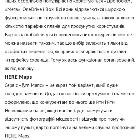
інших особливою популярністю користуються «Дропбокс»,
«Мега», OneDrive і Box. Всі вони відрізняються широкою
функціональністю і гнучкістю налаштувань, а також великою
кількістю тарифних планів для просунутих користувачів.
Вартість гігабайтів у всіх вищеописаних конкурентів ніяк не
можна назвати тяжким, так що вибір залежить тільки від
особистих переваг, які, як правило, впираються в дизайн
інтерфейсу сховища. Тому як весь функціонал організований,
як під копірку.
HERE Maps
Сервіс «Гугл Мапс» – це якраз той варіант, який дуже
складно замінити. Додаток настільки продумано і грамотно
оформлено, що конкурентам до нього ще йти і йти.
Незважаючи на це, якщо вас не буде засмучувати
відсутність фотографій місцевості і відгуків про тому чи
іншому пункті, варто поглянути на вельми слушна пропозиція
HERE Maps.