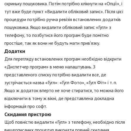
скриньку пошуковика. Потім потрібно клікнути на «Опції», і
тут вже буде пункт «Видалити обліковий запис». Після цієї
процедури потрібно ручна ревізія встановлених додатків
пошуковика. Якщо видалити обліковий запис «Гугл» з
телефону, то позбутися його програм буде помітно
простіше, так як вони не будуть мати прив'язку.
Додатки
Для перегляду встановлених програм необхідно відкрити
«Диспетчер програм» в меню налаштувань. З
представленого списку потрібно видалити все, де
зустрічається назва «Гугл»: «Гугл Фото», «Гугл Фіт» і т. п.
Якщо ж додаток вперто не хоче стиратися, то можна його
відключити в тому ж вікні, де представлена докладна
інформація про софт.
Скидання пристрою
Щоб повністю видалити «Гугл» з телефону, необхідно після
вищеописаних процедур виконати повний скидання