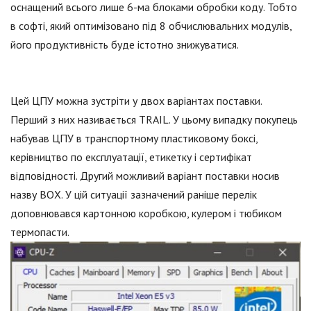
оснащений всього лише 6-ма блоками обробки коду. Тобто
в софті, який оптимізовано під 8 обчислювальних модулів,
його продуктивність буде істотно знижуватися.
Цей ЦПУ можна зустріти у двох варіантах поставки.
Перший з них називається TRAIL. У цьому випадку покупець
набував ЦПУ в транспортному пластиковому боксі,
керівництво по експлуатації, етикетку і сертифікат
відповідності. Другий можливий варіант поставки носив
назву ВОХ. У цій ситуації зазначений раніше перелік
доповнювався картонною коробкою, кулером і тюбиком
термопасти.