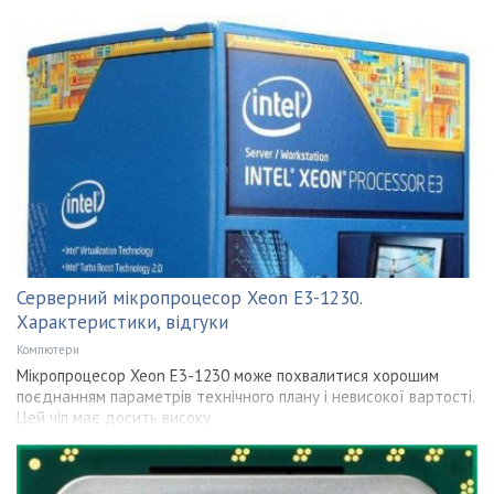
Серверний мікропроцесор Xeon E3-1230.
Характеристики, відгуки
Компютери
Мікропроцесор Xeon E3-1230 може похвалитися хорошим
поєднанням параметрів технічного плану і невисокої вартості.
Цей чіп має досить високу