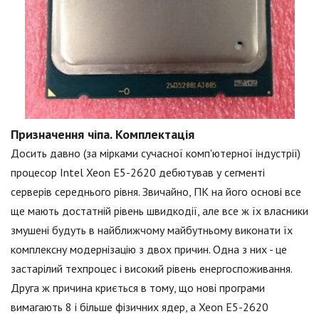
Призначення чіпа. Комплектація
Досить давно (за мірками сучасної комп'ютерної індустрії)
процесор Intel Xeon E5-2620 дебютував у сегменті
серверів середнього рівня. Звичайно, ПК на його основі все
ще мають достатній рівень швидкодії, але все ж їх власники
змушені будуть в найближчому майбутньому виконати їх
комплексну модернізацію з двох причин. Одна з них - це
застарілий техпроцес і високий рівень енергоспоживання.
Друга ж причина криється в тому, що нові програми
вимагають 8 і більше фізичних ядер, а Xeon E5-2620