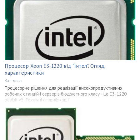
Процесор Xeon E3-1220 від "Інтел". Огляд,
характеристики
Компютери
Процесорне рішення для реалізації високопродуктивних
робочих станцій і серверів бюджетного класу - це E3-1220
ревізії v5. Технічні специфікації