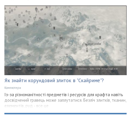
Як знайти корундовий злиток в "Скайриме"?
Компютери
Із-за різноманітності предметів і ресурсів для крафта навіть
досвідчений гравець може заплутатися. Безліч злитків, тканин,
елементів, руд - все це