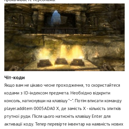
Чіт-коди
Якщо вам не цікаво чесне проходження, то скористайтеся
кодами з ID-індексом предмета. Необхідно відкрити
консоль, натиснувши на клавішу "~". Потім вписати команду
player.additem 0005ADA0 X, де замість X - кількість злитків
ртутної руди. Після цього натисніть клавішу Enter для
активації коду. Тепер перевірте інвентар на наявність нових