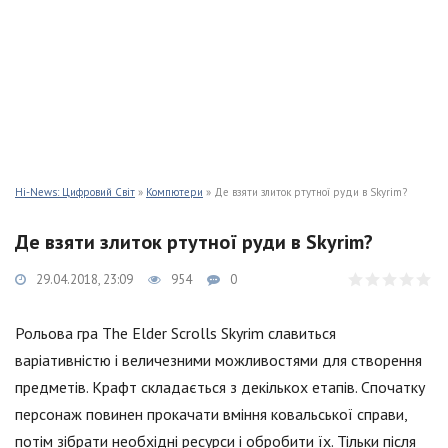
Hi-News: Цифровий Світ
»
Компютери
» Де взяти злиток ртутної руди в Skyrim?
Де взяти злиток ртутної руди в Skyrim?
29.04.2018, 23:09
954
0
Рольова гра The Elder Scrolls Skyrim славиться
варіативністю і величезними можливостями для створення
предметів. Крафт складається з декількох етапів. Спочатку
персонаж повинен прокачати вміння ковальської справи,
потім зібрати необхідні ресурси і обробити їх. Тільки після