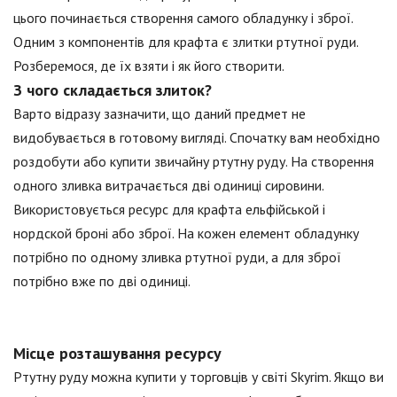
цього починається створення самого обладунку і зброї.
Одним з компонентів для крафта є злитки ртутної руди.
Розберемося, де їх взяти і як його створити.
З чого складається злиток?
Варто відразу зазначити, що даний предмет не
видобувається в готовому вигляді. Спочатку вам необхідно
роздобути або купити звичайну ртутну руду. На створення
одного зливка витрачається дві одиниці сировини.
Використовується ресурс для крафта ельфійськой і
нордской броні або зброї. На кожен елемент обладунку
потрібно по одному зливка ртутної руди, а для зброї
потрібно вже по дві одиниці.
Місце розташування ресурсу
Ртутну руду можна купити у торговців у світі Skyrim. Якщо ви