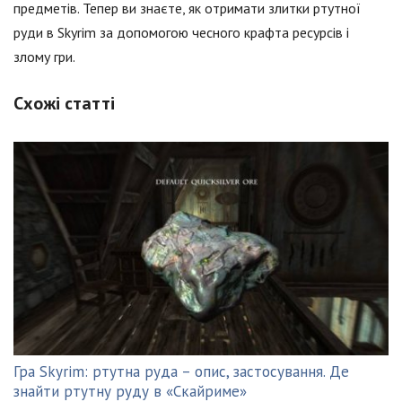
предметів. Тепер ви знаєте, як отримати злитки ртутної
руди в Skyrim за допомогою чесного крафта ресурсів і
злому гри.
Схожі статті
Гра Skyrim: ртутна руда – опис, застосування. Де
знайти ртутну руду в «Скайриме»