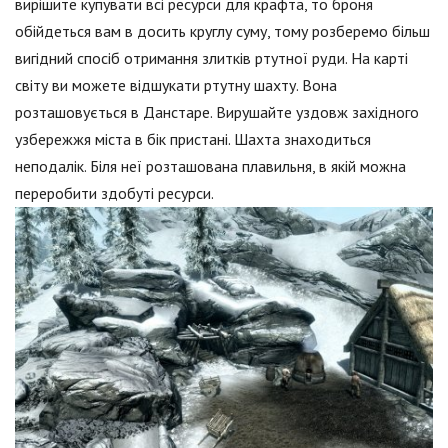
вирішите купувати всі ресурси для крафта, то броня
обійдеться вам в досить круглу суму, тому розберемо більш
вигідний спосіб отримання злитків ртутної руди. На карті
світу ви можете відшукати ртутну шахту. Вона
розташовується в Данстаре. Вирушайте уздовж західного
узбережжя міста в бік пристані. Шахта знаходиться
неподалік. Біля неї розташована плавильня, в якій можна
переробити здобуті ресурси.