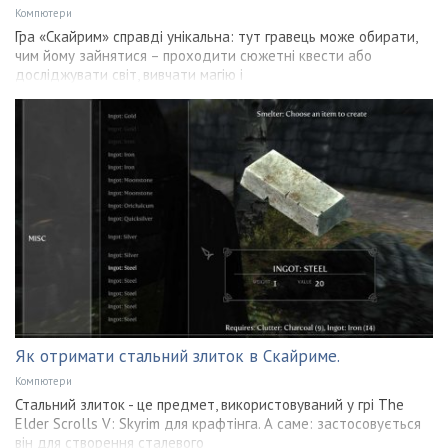
Компютери
Гра «Скайрим» справді унікальна: тут гравець може обирати,
чим йому зайнятися – проходити сюжетні квести або
досліджувати світ, вивчати магію і
Як отримати стальний злиток в Скайриме.
Компютери
Стальний злиток - це предмет, використовуваний у грі The
Elder Scrolls V: Skyrim для крафтінга. А саме: застосовується
він для створення сталевого