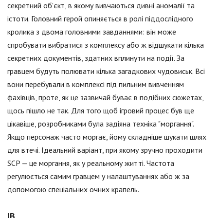
секретний об'єкт, в якому вивчаються дивні аномалії та
істоти. Головний герой опиняється в ролі піддослідного
кролика з двома головними завданнями: він може
спробувати вибратися з комплексу або ж відшукати кілька
секретних документів, здатних вплинути на події. За
гравцем будуть полювати кілька загадкових чудовиськ. Всі
вони перебували в комплексі під пильним вивченням
фахівців, проте, як це зазвичай буває в подібних сюжетах,
щось пішло не так. Для того щоб ігровий процес був ще
цікавіше, розробниками була задіяна техніка "моргання".
Якщо персонаж часто моргає, йому складніше шукати шлях
для втечі. Ідеальний варіант, при якому зручно проходити
SCP — це моргання, як у реальному житті. Частота
регулюється самим гравцем у налаштуваннях або ж за
допомогою спеціальних очних крапель.
IB