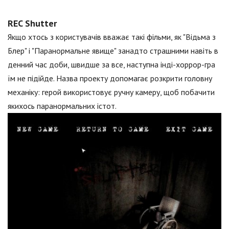
REC Shutter
Якщо хтось з користувачів вважає такі фільми, як "Відьма з
Блер" і "Паранормальне явище" занадто страшними навіть в
денний час доби, швидше за все, наступна інді-хоррор-гра
їм не підійде. Назва проекту допомагає розкрити головну
механіку: герой використовує ручну камеру, щоб побачити
якихось паранормальних істот.