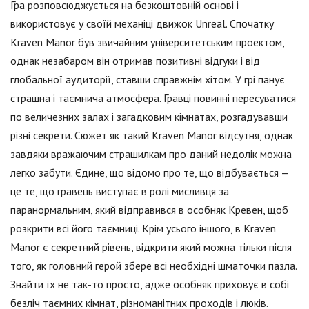
Гра розповсюджується на безкоштовній основі і
використовує у своїй механіці движок Unreal. Спочатку
Kraven Manor був звичайним університетським проектом,
однак незабаром він отримав позитивні відгуки і від
глобальної аудиторії, ставши справжнім хітом. У грі панує
страшна і таємнича атмосфера. Гравці повинні пересуватися
по величезних залах і загадковим кімнатах, розгадувавши
різні секрети. Сюжет як такий Kraven Manor відсутня, однак
завдяки вражаючим страшилкам про даний недолік можна
легко забути. Єдине, що відомо про те, що відбувається —
це те, що гравець виступає в ролі мисливця за
паранормальним, який відправився в особняк Кревен, щоб
розкрити всі його таємниці. Крім усього іншого, в Kraven
Manor є секретний рівень, відкрити який можна тільки після
того, як головний герой збере всі необхідні шматочки пазла.
Знайти їх не так-то просто, адже особняк приховує в собі
безліч таємних кімнат, різноманітних проходів і люків.