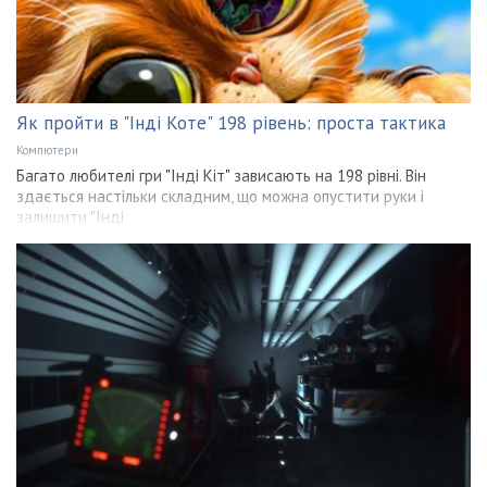
Як пройти в "Інді Коте" 198 рівень: проста тактика
Компютери
Багато любителі гри "Інді Кіт" зависають на 198 рівні. Він
здається настільки складним, що можна опустити руки і
залишити "Інді