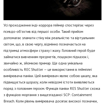
Усі проходження інді-хоррора геймер спостерігає через
псевдо-об'єктив від першої особи. Такий прийом
допомагає зламати стіну між реальністю та віртуальним
світом, що, в свою чергу, відмінно позначається на
підтримці атмосфери страху і жаху. Головний герой буде
займатися вивченням предметів, пошуком підказок і,
звичайно ж, зйомкою примар. Ще одна унікальна
особливість REC Shutter — це використання в геймплеї
вимірювача паніки. Цей вимірювач являє собою шкалу, яка
підвищується щоразу, коли невідомі істоти виявляються
поряд з головним героєм. Функція паніки RES Shutter схожа
з функцією моргання з вищезгаданої SCP: Containment
Breach. Коли рівень вимірювача досягає високої позначки,