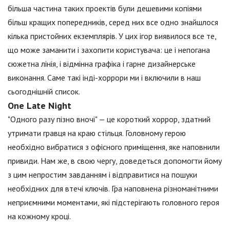
більша частина таких проектів були дешевими копіями
більш кращих попередників, серед них все одно знайшлося
кілька пристойних екземплярів. У цих ігор виявилося все те,
що може заманити і захопити користувача: це і непогана
сюжетна лінія, і відмінна графіка і гарне дизайнерське
виконання. Саме такі інді-хоррори ми і включили в наш
сьогоднішній список.
One Late Night
"Одного разу пізно вночі" — це короткий хоррор, здатний
утримати гравця на краю стільця. Головному герою
необхідно вибратися з офісного приміщення, яке наповнили
привиди. Нам же, в свою чергу, доведеться допомогти йому
з цим непростим завданням і відправитися на пошуки
необхідних для втечі ключів. Гра наповнена різноманітними
неприємними моментами, які підстерігають головного героя
на кожному кроці.