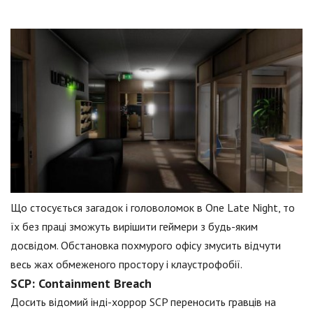
Що стосується загадок і головоломок в One Late Night, то
їх без праці зможуть вирішити геймери з будь-яким
досвідом. Обстановка похмурого офісу змусить відчути
весь жах обмеженого простору і клаустрофобії.
SCP: Containment Breach
Досить відомий інді-хоррор SCP переносить гравців на