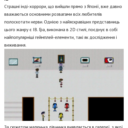
Страшні інді-хоррори, що вийшли прямо з Японії, вже давно
вважаються основними розвагами всіх любителів
полоскотати нерви. Однією з найяскравіших представниць
цього жанру є IB. Гра, виконана в 2D стилі, поєднує в собі
найпопулярніші геймплей-елементи, такі як дослідження і
виживання.
За сюжетом маленька дівчинка виявляється в галереї, з якої