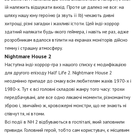
їй належить відшукати вихід. Проте це далеко не все: на
шляху нашу юну героїню (а звуть її Ib) чекають дивні
хитрощі, різні загадки і жахливі істоти. Цей інді-хоррор
здатний налякати будь-якого геймера, і навіть не раз, адже
розробникам вдалося втілити на екранах моніторів дійсно
темну і страшну атмосферу.
Nightmare House 2
Наступна інді-хоррор-гра з нашого списку є модифікацією
для другого епізоду Half Life 2. Nightmare House 2
неодмінно припаде до смаку всім любителям жахів 1970-х і
1980-х. Тут є всі головні складові жанру того часу: трохи
передбачувані, але все одно лякаючі моменти, різноманітну
зброю і, звичайно ж, кровожерні монстри, що не знають ні
співчуття, ні втоми.
Всі події в NH 2 відбуваються в госпіталі, який заповнили
привиди. Головний герой, тобто сам користувач, є місцевим