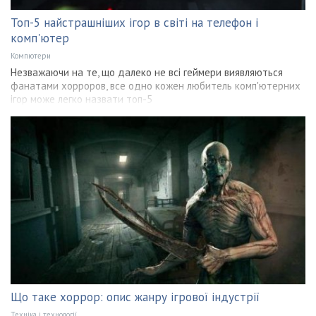
Топ-5 найстрашніших ігор в світі на телефон і
комп'ютер
Компютери
Незважаючи на те, що далеко не всі геймери виявляються
фанатами хорроров, все одно кожен любитель комп'ютерних
ігор може легко назвати топ-5
Що таке хоррор: опис жанру ігрової індустрії
Техніка і технології