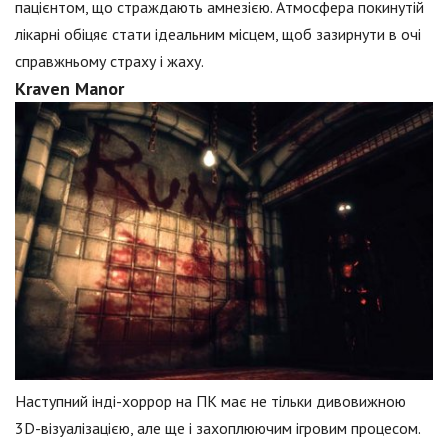
пацієнтом, що страждають амнезією. Атмосфера покинутій
лікарні обіцяє стати ідеальним місцем, щоб зазирнути в очі
справжньому страху і жаху.
Kraven Manor
Наступний інді-хоррор на ПК має не тільки дивовижною
3D-візуалізацією, але ще і захоплюючим ігровим процесом.