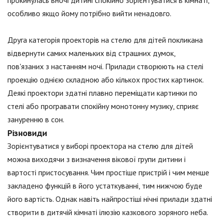
особливо якщо йому потрібно вийти ненадовго.
Друга категорія проекторів на стелю для дітей покликана
відвернути самих маленьких від страшних думок,
пов'язаних з настанням ночі. Прилади створюють на стелі
проекцію однією складною або кількох простих картинок.
Деякі проектори здатні плавно переміщати картинки по
стелі або програвати спокійну монотонну музику, сприяє
зануренню в сон.
Різновиди
Зорієнтуватися у виборі проектора на стелю для дітей
можна виходячи з визначення вікової групи дитини і
вартості пристосування. Чим простіше пристрій і чим менше
закладено функцій в його устаткуванні, тим нижчою буде
його вартість. Однак навіть найпростіші нічні прилади здатні
створити в дитячій кімнаті ілюзію казкового зоряного неба.