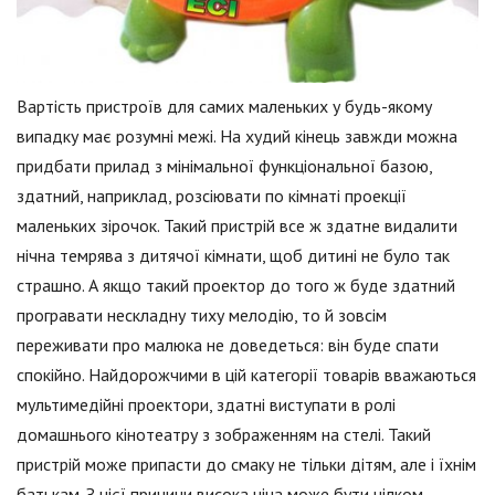
Вартість пристроїв для самих маленьких у будь-якому
випадку має розумні межі. На худий кінець завжди можна
придбати прилад з мінімальної функціональної базою,
здатний, наприклад, розсіювати по кімнаті проекції
маленьких зірочок. Такий пристрій все ж здатне видалити
нічна темрява з дитячої кімнати, щоб дитині не було так
страшно. А якщо такий проектор до того ж буде здатний
програвати нескладну тиху мелодію, то й зовсім
переживати про малюка не доведеться: він буде спати
спокійно. Найдорожчими в цій категорії товарів вважаються
мультимедійні проектори, здатні виступати в ролі
домашнього кінотеатру з зображенням на стелі. Такий
пристрій може припасти до смаку не тільки дітям, але і їхнім
батькам. З цієї причини висока ціна може бути цілком