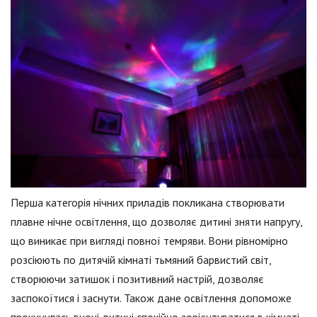
Перша категорія нічних приладів покликана створювати
плавне нічне освітлення, що дозволяє дитині зняти напругу,
що виникає при вигляді повної темряви. Вони рівномірно
розсіюють по дитячій кімнаті тьмяний барвистий світ,
створюючи затишок і позитивний настрій, дозволяє
заспокоїтися і заснути. Також дане освітлення допоможе
прокинулась вночі дитині спокійно зорієнтуватися в кімнаті,