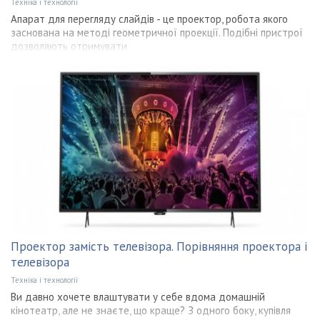
Техніка і технології
Апарат для перегляду слайдів - це проектор, робота якого
заснована на методі геометричної проекції. Подібні пристрої
дозволяють отримувати
Проектор замість телевізора. Порівняння проектора і
телевізора
Техніка і технології
Ви давно хочете влаштувати у себе вдома домашній
кінотеатр, але не знаєте, що краще? З одного боку, купівля