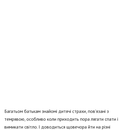
Багатьом батькам знайомі дитячі страхи, пов'язані з
темрявою, особливо коли приходить пора лягати спати і
вимикати світло. І доводиться щовечора йти на різні