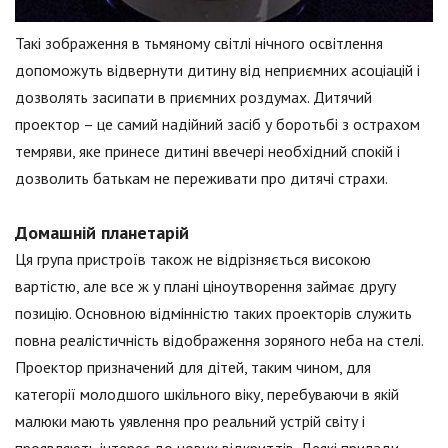
Такі зображення в тьмяному світлі нічного освітлення
допоможуть відвернути дитину від неприємних асоціацій і
дозволять засипати в приємних роздумах. Дитячий
проектор – це самий надійний засіб у боротьбі з острахом
темряви, яке принесе дитині ввечері необхідний спокій і
дозволить батькам не переживати про дитячі страхи.
Домашній планетарій
Ця група пристроїв також не відрізняється високою
вартістю, але все ж у плані ціноутворення займає другу
позицію. Основною відмінністю таких проекторів служить
повна реалістичність відображення зоряного неба на стелі.
Проектор призначений для дітей, таким чином, для
категорії молодшого шкільного віку, перебуваючи в якій
малюки мають уявлення про реальний устрій світу і
проявляють інтерес до нових відкриттів. Деякі прилади