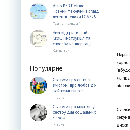
Asus P5B Deluxe:
Повний технічний огляд
легенди епохи LGA775
Техніка і технології
Чим відкрити файл
*.spl7: інструкція та
способи конвертації
Компютери
Перш н
корист
Популярне
"вбудо
які пр
Статуси про сина зі
змістом: про любов до
підклю
найважливішого
Інтернет
Статуси про молодшу
Сучасн
сестру для соціальних
секунд
мереж
диски 
Інтернет