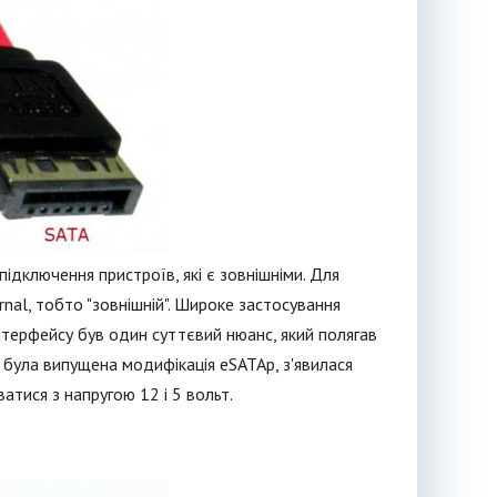
підключення пристроїв, які є зовнішніми. Для
nal, тобто "зовнішній". Широке застосування
інтерфейсу був один суттєвий нюанс, який полягав
 була випущена модифікація eSATAp, з'явилася
атися з напругою 12 і 5 вольт.