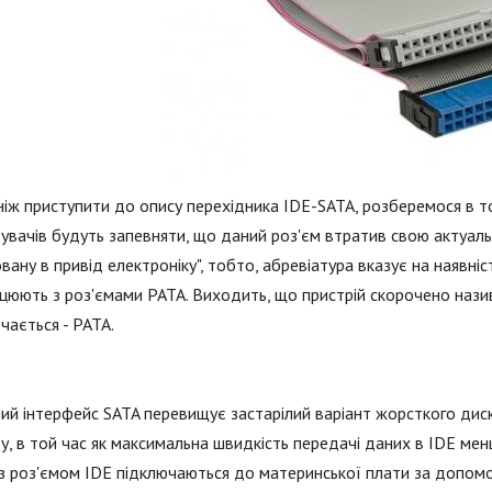
іж приступити до опису перехідника IDE-SATA, розберемося в то
увачів будуть запевняти, що даний роз'єм втратив свою актуаль
вану в привід електроніку", тобто, абревіатура вказує на наявні
ацюють з роз'ємами PATA. Виходить, що пристрій скорочено назив
чається - PATA.
ий інтерфейс SATA перевищує застарілий варіант жорсткого диск
у, в той час як максимальна швидкість передачі даних в IDE мен
з роз'ємом IDE підключаються до материнської плати за допом