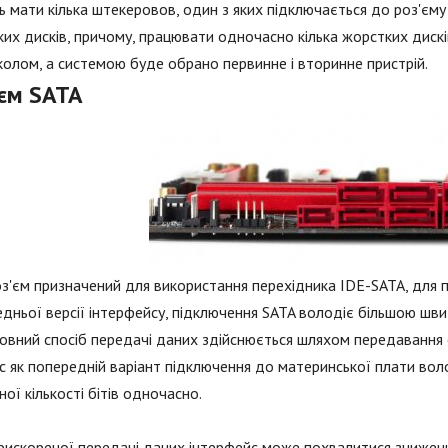
 мати кілька штекеровов, один з яких підключається до роз'єму 
их дисків, причому, працювати одночасно кілька жорстких дискі
олом, а системою буде обрано первинне і вторинне пристрій.
'єм SATA
з'єм призначений для використання перехідника IDE-SATA, для п
дньої версії інтерфейсу, підключення SATA володіє більшою шви
овний спосіб передачі даних здійснюється шляхом передавання
с як попередній варіант підключення до материнської плати во
ної кількості бітів одночасно.
рискореної передачі даних інтерфейс може похвалитися зниже