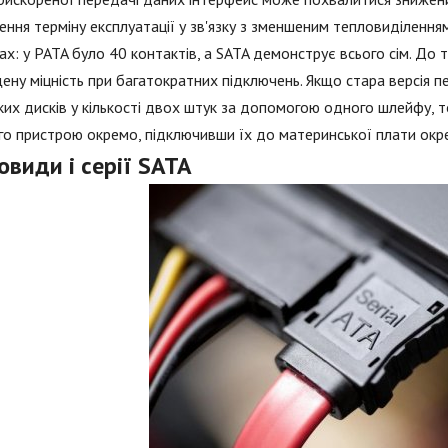
ення терміну експлуатації у зв'язку з зменшеним тепловиділенням.
ах: у PATA було 40 контактів, а SATA демонструє всього сім. До
ену міцність при багатократних підключень. Якщо стара версія 
их дисків у кількості двох штук за допомогою одного шлейфу, 
о пристрою окремо, підключивши їх до материнської плати окр
овиди і серії SATA