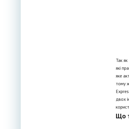
Так як
які пр
яке ак
тому ж
Expres
двох і
корист
Що 