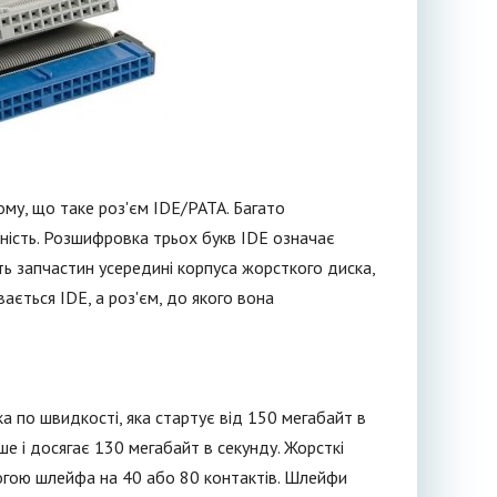
му, що таке роз'єм IDE/PATA. Багато
ність. Розшифровка трьох букв IDE означає
сть запчастин усередині корпуса жорсткого диска,
ається IDE, а роз'єм, до якого вона
а по швидкості, яка стартує від 150 мегабайт в
ше і досягає 130 мегабайт в секунду. Жорсткі
огою шлейфа на 40 або 80 контактів. Шлейфи