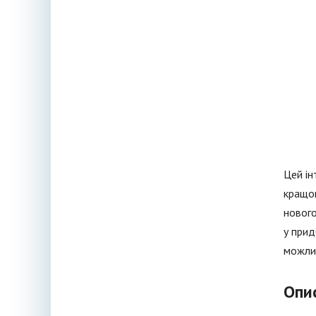
Цей ін
кращог
нового
у прид
можлив
Опи