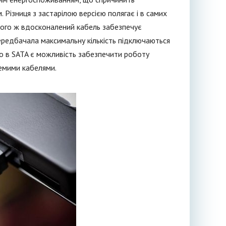
 Різниця з застарілою версією полягає і в самих
 того ж вдосконалений кабель забезпечує
передбачала максимальну кількість підключаються
то в SATA є можливість забезпечити роботу
емими кабелями.