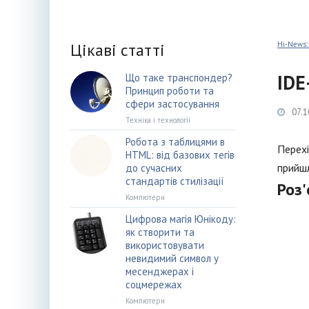
Цікаві статті
Hi-News:
IDE
Що таке транспондер?
Принцип роботи та
сфери застосування
07.1
Техніка і технології
Робота з таблицями в
Перехі
HTML: від базових тегів
прийшл
до сучасних
стандартів стилізації
Роз'
Компютери
Цифрова магія Юнікоду:
як створити та
використовувати
невидимий символ у
месенджерах і
соцмережах
Компютери