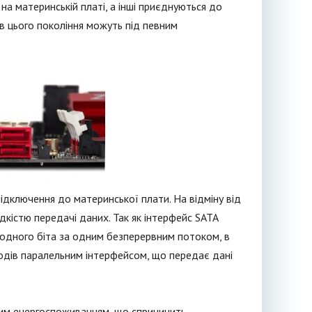
на материнській платі, а інші приєднуються до
в цього покоління можуть під певним
ідключення до материнської плати. На відміну від
дкістю передачі даних. Так як інтерфейс SATA
 одного біта за одним безперервним потоком, в
лодів паралельним інтерфейсом, що передає дані
ним енергоспоживанням, що спричинить