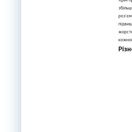
збільш
роз'єм
підвищ
жорстк
кожног
Різн