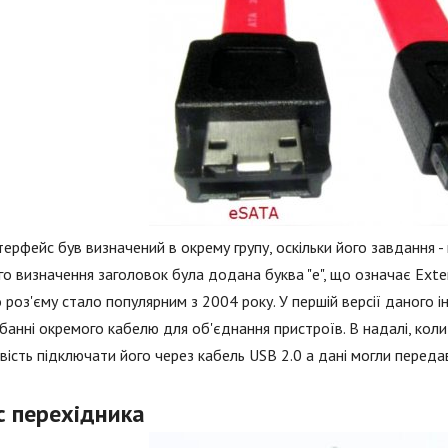
терфейс був визначений в окрему групу, оскільки його завдання - 
о визначення заголовок була додана буква "е", що означає Exter
 роз'єму стало популярним з 2004 року. У першій версії даного 
банні окремого кабелю для об'єднання пристроїв. В надалі, коли
ість підключати його через кабель USB 2.0 а дані могли передав
с перехідника