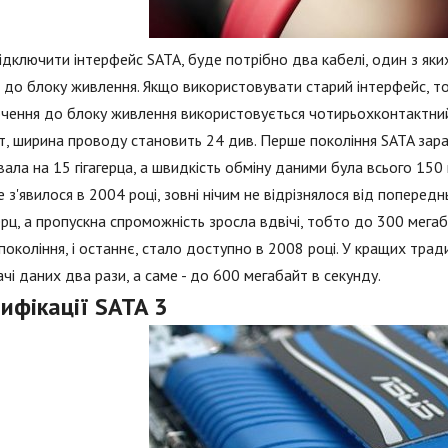
дключити інтерфейс SATA, буде потрібно два кабелі, один з яки
- до блоку живлення. Якщо використовувати старий інтерфейс, т
чення до блоку живлення використовується чотирьохконтактний к
т, ширина проводу становить 24 див. Перше покоління SATA зара
ала на 15 гігагерца, а швидкість обміну даними була всього 150 
 з'явилося в 2004 році, зовні нічим не відрізнялося від поперед
герц, а пропускна спроможність зросла вдвічі, тобто до 300 мегаб
покоління, і останнє, стало доступно в 2008 році. У кращих трад
чі даних два рази, а саме - до 600 мегабайт в секунду.
ифікації SATA 3