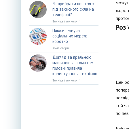
можуть
Як прибрати повітря з-
під захисного скла на
жорстк
телефоні?
проток
Техніка і технології
Роз
Плюси і мінуси
соціальних мереж
коротко
Компютери
Догляд за пральною
машиною-автоматом:
головні правила
користування технікою
Техніка і технології
Цей ро
попере
послід
той ча
по пев
Крім п