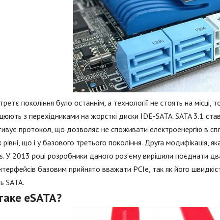
 третє покоління було останнім, а технології не стоять на місці,
ацюють з перехідниками на жорсткі диски IDE-SATA. SATA 3.1 ста
тивує протокол, що дозволяє не споживати електроенергію в сп
 рівні, що і у базового третього покоління. Друга модифікація, я
s. У 2013 році розробники даного роз'єму вирішили поєднати два 
нтерфейсів базовим прийнято вважати PCIe, так як його швидкіс
ь SATA.
таке eSATA?