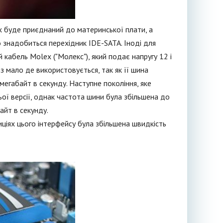
х буде приєднаний до материнської плати, а
о знадобиться перехідник IDE-SATA. Іноді для
абель Molex ("Молекс"), який подає напругу 12 і
з мало де використовується, так як її шина
мегабайт в секунду. Наступне покоління, яке
ньої версії, однак частота шини була збільшена до
айт в секунду.
иціях цього інтерфейсу була збільшена швидкість