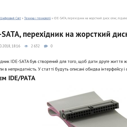
 Цифровий Світ
»
Техніка і технології
» IDE-SATA, перехідник на жорсткий диск: опис, підкл
-SATA, перехідник на жорсткий дис
0.2018, 18:16
2 632
0
дник IDE-SATA був створений для того, щоб дати друге життя жо
и в непридатність. У статті будуть описані обидва інтерфейсу і 
єм IDE/PATA