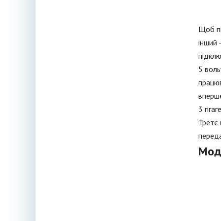
Щоб пі
інший 
підклю
5 воль
працюв
вперше
3 гіга
Третє 
переда
Мод