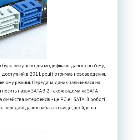
 то було випущено дві модифікації даного роз'єму,
в доступний в 2011 році і отримав нововведення,
лячому режимі. Передача даних залишилася на
ка носить назву SATA 3.2 також відома як SATA
сімейства інтерфейсів - це PCIe і SATA. В роботі
ть передачі даних набагато вище, що йде на