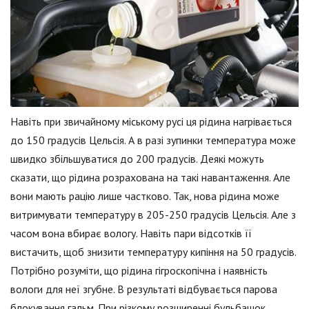
Навіть при звичайному міському русі ця рідина нагрівається
до 150 градусів Цельсія. А в разі зупинки температура може
швидко збільшуватися до 200 градусів. Деякі можуть
сказати, що рідина розрахована на такі навантаження. Але
вони мають рацію лише частково. Так, нова рідина може
витримувати температуру в 205-250 градусів Цельсія. Але з
часом вона вбирає вологу. Навіть пари відсотків її
вистачить, щоб знизити температуру кипіння на 50 градусів.
Потрібно розуміти, що рідина гігроскопічна і наявність
вологи для неї згубне. В результаті відбувається парова
блокування гальм. При різкому розширенні бульбашок