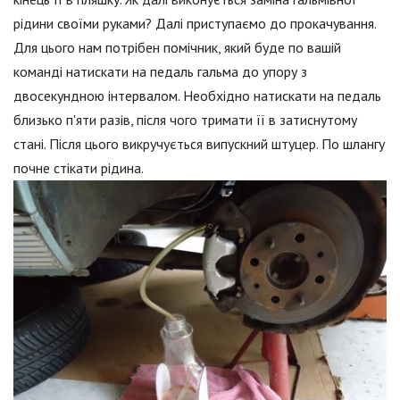
рідини своїми руками? Далі приступаємо до прокачування.
Для цього нам потрібен помічник, який буде по вашій
команді натискати на педаль гальма до упору з
двосекундною інтервалом. Необхідно натискати на педаль
близько п'яти разів, після чого тримати її в затиснутому
стані. Після цього викручується випускний штуцер. По шлангу
почне стікати рідина.