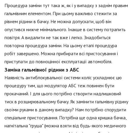
Процедура заміни тут така ж, як і у випадку з заднім правим
гальмівним елементом. При цьому важливо стежити за
рівнем рідини в бачку. Не можна допускати, щоб він
опустився нижче мінімального. Інакше в систему потрапить
повітря. А видалити не так вже і легко. Знадобиться
повторна процедура заміни. На цьому етапі процедура
робіт завершено. Можна прибирати всі пристосування і
приступати до повноцінної експлуатації автомобіля.
Заміна гальмівної рідини з АБС
Наявність антиблокувальної системи коліс ускладнює цю
процедуру тим, що модулятор АБС теж повинен бути
прокачаний. І для цього потрібно створити надлишковий
тиск в розширювальному бачку. Як замінити гальмівну рідину
своїми руками в даному випадку? Нам потрібно спорудити
спеціальне пристосування. Потрібна ще одна кришка бачка,
нагнітальна "груша" (можна взяти від будь-якого медичного