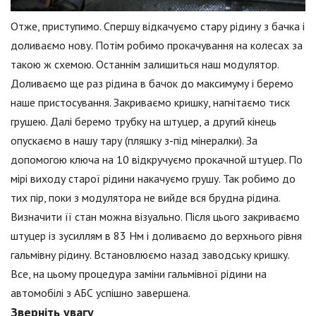
Отже, приступимо. Спершу відкачуємо стару рідину з бачка і
доливаємо нову. Потім робимо прокачування на колесах за
такою ж схемою. Останнім залишиться наш модулятор.
Доливаємо ще раз рідина в бачок до максимуму і беремо
наше пристосування. Закриваємо кришку, нагнітаємо тиск
грушею. Далі беремо трубку на штуцер, а другий кінець
опускаємо в нашу тару (пляшку з-під мінералки). За
допомогою ключа на 10 відкручуємо прокачной штуцер. По
мірі виходу старої рідини накачуємо грушу. Так робимо до
тих пір, поки з модулятора не вийде вся брудна рідина.
Визначити її стан можна візуально. Після цього закриваємо
штуцер із зусиллям в 83 Нм і доливаємо до верхнього рівня
гальмівну рідину. Встановлюємо назад заводську кришку.
Все, на цьому процедура заміни гальмівної рідини на
автомобілі з АБС успішно завершена.
Зверніть увагу