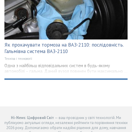
Як прокачувати тормоза на ВАЗ-2110: послідовність.
Гальмівна система ВАЗ-2110
Техніка і технології
Одна з найбільш відповідальних систем в будь-якому
автомобілі – гальма. Даний вузол повинен бути максимально ...
Hi-News: Цифровий Світ
— ваш провідник у світі технологій. Ми
публікуємо актуальні огляди, незалежні рейтинги та порівняння техніки
2026 року. Допомагаємо обрати надійні рішення для дому, навчання