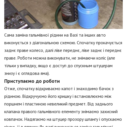
Сама заміна гальмівної рідини на Вазі та інших авто
виконується з діагональною схемою. Спочатку прокачується
заднє праве колесо, далі ліве переднє, ліве заднє і переднє
праве. Роботи можна виконувати, не знімаючи коліс (але
тільки у випадку, якщо є доступ до спускным штуцерам
знизу і є оглядова яма).
Приступаємо до роботи
Отже, спочатку відкриваємо капот і знаходимо бачок з
рідиною. Відкручуємо його кришку і встановлюємо між
поршнем і пластиною невеликий предмет. Від заднього
клапана правого гальмівного елементу знімаємо захисний
ковпачок. Надягаємо на штуцер прозору шлангу і опускаємо
кінець її в пляшку. Як далі виконується заміна гальмівної