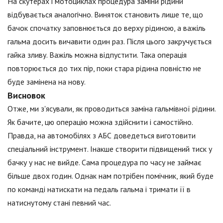
На скутерах і мотоциклах процедура заміни рідини
відбувається аналогічно. Виняток становить лише те, що
бачок спочатку заповнюється до верху рідиною, а важіль
гальма досить вичавити один раз. Після цього закручується
гайка зливу. Важіль можна відпустити. Така операція
повторюється до тих пір, поки стара рідина повністю не
буде замінена на нову.
Висновок
Отже, ми з'ясували, як проводиться заміна гальмівної рідини.
Як бачите, цю операцію можна здійснити і самостійно.
Правда, на автомобілях з АБС доведеться виготовити
спеціальний інструмент. Інакше створити підвищений тиск у
бачку у нас не вийде. Сама процедура по часу не займає
більше двох годин. Однак нам потрібен помічник, який буде
по команді натискати на педаль гальма і тримати її в
натиснутому стані певний час.