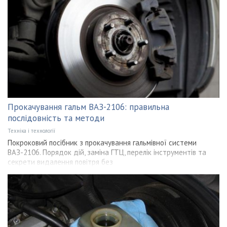
Прокачування гальм ВАЗ-2106: правильна
послідовність та методи
Техніка і технології
Покроковий посібник з прокачування гальмівної системи
ВАЗ-2106. Порядок дій, заміна ГТЦ, перелік інструментів та
секрети видалення повітря без