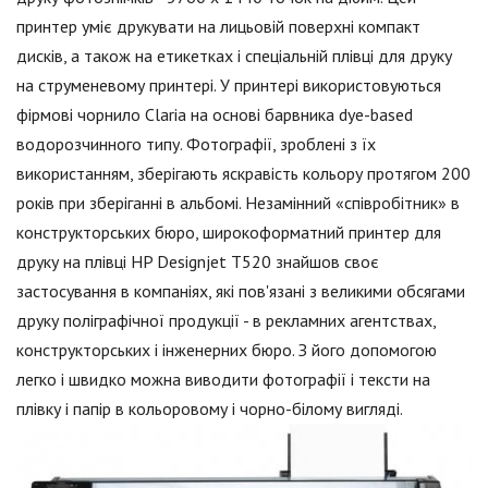
принтер уміє друкувати на лицьовій поверхні компакт
дисків, а також на етикетках і спеціальній плівці для друку
на струменевому принтері. У принтері використовуються
фірмові чорнило Claria на основі барвника dye-based
водорозчинного типу. Фотографії, зроблені з їх
використанням, зберігають яскравість кольору протягом 200
років при зберіганні в альбомі. Незамінний «співробітник» в
конструкторських бюро, широкоформатний принтер для
друку на плівці HP Designjet T520 знайшов своє
застосування в компаніях, які пов'язані з великими обсягами
друку поліграфічної продукції - в рекламних агентствах,
конструкторських і інженерних бюро. З його допомогою
легко і швидко можна виводити фотографії і тексти на
плівку і папір в кольоровому і чорно-білому вигляді.