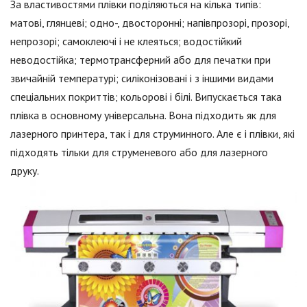
За властивостями плівки поділяються на кілька типів:
матові, глянцеві; одно-, двосторонні; напівпрозорі, прозорі,
непрозорі; самоклеючі і не клеяться; водостійкий
неводостійка; термотрансферний або для печатки при
звичайній температурі; силіконізовані і з іншими видами
спеціальних покриттів; кольорові і білі. Випускається така
плівка в основному універсальна. Вона підходить як для
лазерного принтера, так і для струминного. Але є і плівки, які
підходять тільки для струменевого або для лазерного
друку.