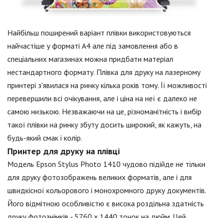
Найбільш поширений варіант плівки використовуються
найчастіше у форматі А4 але під замовлення або в
спеціальних магазинах можна придбати матеріал
нестандартного формату. Плівка для друку на лазерному
принтері з'явилася на ринку кілька років тому. Її можливості
перевершили всі очікування, але і ціна на неї є далеко не
самою низькою. Незважаючи на це, різноманітність і вибір
такої плівки на ринку збуту досить широкий, як кажуть, на
будь-який смак і колір.
Принтер для друку на плівці
Модель Epson Stylus Photo 1410 чудово підійде не тільки
для друку фотозображень великих форматів, але і для
швидкісної кольорового і монохромного друку документів.
Його відмітною особливістю є висока роздільна здатність
друку фотознімків - 5760 х 1440 точок на дюйм. Цей