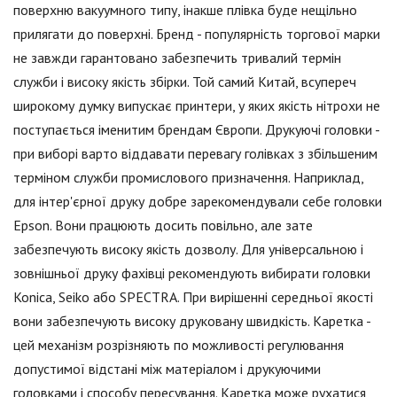
поверхню вакуумного типу, інакше плівка буде нещільно
прилягати до поверхні. Бренд - популярність торгової марки
не завжди гарантовано забезпечить тривалий термін
служби і високу якість збірки. Той самий Китай, всупереч
широкому думку випускає принтери, у яких якість нітрохи не
поступається іменитим брендам Європи. Друкуючі головки -
при виборі варто віддавати перевагу голівках з збільшеним
терміном служби промислового призначення. Наприклад,
для інтер'єрної друку добре зарекомендували себе головки
Epson. Вони працюють досить повільно, але зате
забезпечують високу якість дозволу. Для універсальною і
зовнішньої друку фахівці рекомендують вибирати головки
Konica, Seiko або SPECTRA. При вирішенні середньої якості
вони забезпечують високу друковану швидкість. Каретка -
цей механізм розрізняють по можливості регулювання
допустимої відстані між матеріалом і друкуючими
головками і способу пересування. Каретка може рухатися