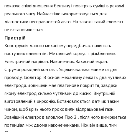
показує співвідношення бензину і повітря в суміші в режимі
реального часу. Найчастіше використовується для
діагностики несправностей авто. На заводі такий елемент
не встановлюється.
Пристрій
Конструкція даного механізму передбачає наявність
наступних елементів: Металевий корпус з різьбленням.
Електричний нагрівач. Наконечник. Захисний екран.
Струмопровідний контакт. Ущільнювальна манжета для
проводу. Ізолятор. В основі механізму лежать два чутливих
електрода. Зовнішній має платинове покриття, завдяки
якому електрод сильно чутливий до кисню. Внутрішній
виготовлений з цирконію. Встановлюється датчик таким
чином, щоб крізь нього проходили відпрацьовані гази.
Зовнішній електрод вловлює Про 2 , після чого вимірюється
потенціал між двома наконечниками. Ніж він вище, тим