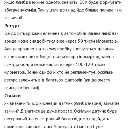
Якщо лямбда нижче одного, значить, ЕБУ буде формувати
збагачену суміш. Так, у циліндри надійде більше палива, ніж
зазвичай.
Ресурс
Це досить крихкий елемент в автомобілі. Заміна лямбда-
зонда може знадобитися вже через 50 тисяч кілометрів.
Але як правило, на такому пробігу зношуються датчики
вітчизняних авто. Якщо говорити про іномарках, заміна
лямбда-зонда може настати через 100-120 тисяч
кілометрів. Точних цифр ніхто не регламентує, оскільки
ресурс залежить від багатьох факторів (аж до змісту
свинцю в бензині).
Ознаки
Як визначити, що кисневий датчик (лямбда-зонд) вимагає
заміни? Дізнатися це дуже просто. Оскільки датчик буде
несправний, на електронний блок свідомо надійдуть
помилкові сигнали і дані. У результаті мотор буде