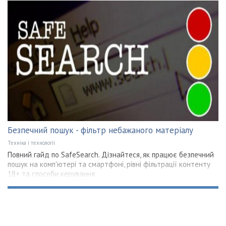
Безпечний пошук - фільтр небажаного матеріалу
Техніка і технології
Повний гайд по SafeSearch. Дізнайтеся, як працює безпечний
пошук на комп'ютері та смартфоні, рівні фільтрації контенту
18+ та способи керування