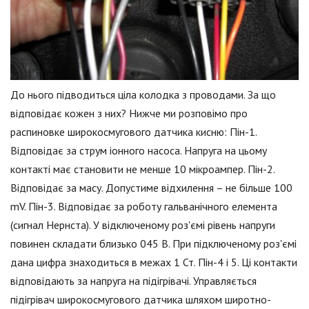
До нього підводиться ціла колодка з проводами. За що
відповідає кожен з них? Нижче ми розповімо про
распиновке широкосмугового датчика кисню: Пін-1.
Відповідає за струм іонного насоса. Напруга на цьому
контакті має становити не менше 10 мікроампер. Пін-2.
Відповідає за масу. Допустиме відхилення – не більше 100
mV. Пін-3. Відповідає за роботу гальванічного елемента
(сигнал Нернста). У відключеному роз'ємі рівень напруги
повинен складати близько 045 В. При підключеному роз'ємі
дана цифра знаходиться в межах 1 Ст. Пін-4 і 5. Ці контакти
відповідають за напруга на підігрівачі. Управляється
підігрівач широкосмугового датчика шляхом широтно-