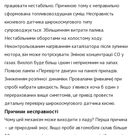
працювати нестабільно. Причиною тому є неправильно
сформована топливовоздушная суміш. Несправність
кисневого датчика широкосмугового типу
супроводжується: Збільшенням витрати палива.
Нестабільними оборотами на холостому ходу.
Неконтрольованим нагріванням каталізатора. після зупинки
мотора, він може потріскувати. Зміною концентрації СО у
газах. Вихлоп буде більш їдким і неприємним на запах.
Появою лампи «Перевірте двигун» на панелі приладів.
Зниженням розгінної динаміки. Провалами (ривками) при
спробі набрати швидкість. Якщо з'явився хоча б один з
перерахованих вище симптомів, це привід провести
детальну перевірку широкосмугового датчика кисню.
Причини несправності
Чому цей механізм може виходити з ладу? Перша причина
– це природний знос. Якщо пробіг автомобіля склав більше