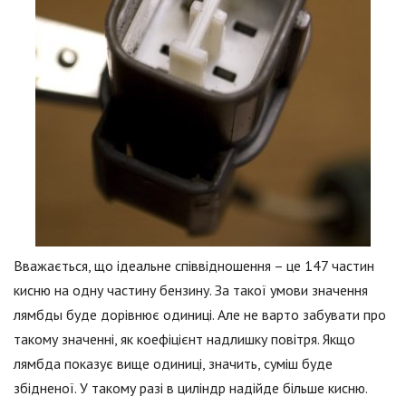
Вважається, що ідеальне співвідношення – це 147 частин
кисню на одну частину бензину. За такої умови значення
лямбды буде дорівнює одиниці. Але не варто забувати про
такому значенні, як коефіцієнт надлишку повітря. Якщо
лямбда показує вище одиниці, значить, суміш буде
збідненої. У такому разі в циліндр надійде більше кисню.