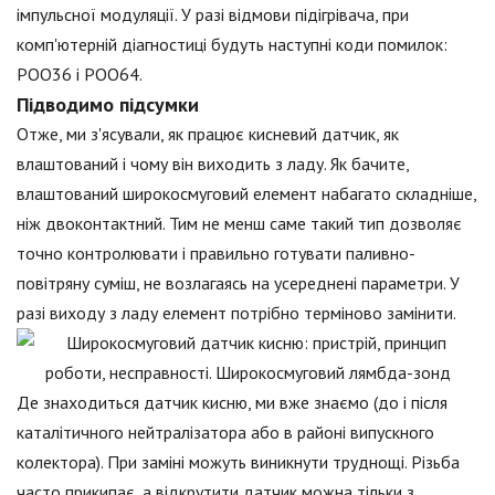
імпульсної модуляції. У разі відмови підігрівача, при
комп'ютерній діагностиці будуть наступні коди помилок:
РОО36 і РОО64.
Підводимо підсумки
Отже, ми з'ясували, як працює кисневий датчик, як
влаштований і чому він виходить з ладу. Як бачите,
влаштований широкосмуговий елемент набагато складніше,
ніж двоконтактний. Тим не менш саме такий тип дозволяє
точно контролювати і правильно готувати паливно-
повітряну суміш, не возлагаясь на усереднені параметри. У
разі виходу з ладу елемент потрібно терміново замінити.
Де знаходиться датчик кисню, ми вже знаємо (до і після
каталітичного нейтралізатора або в районі випускного
колектора). При заміні можуть виникнути труднощі. Різьба
часто прикипає, а відкрутити датчик можна тільки з