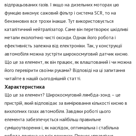
відпрацьованих газів. І якщо на дизельних моторах цю
функцію виконує сажовий фільтр і система SCR, то на
бензинових все трохи інакше. Тут використовується
каталітичний нейтралізатор. Саме він перетворює шкідливі
метали екологічно чисті оксиди. Однак його робота і
ефективність залежна від електроніки. Так, у конструкції
автомобіля можна зустріти широкосмуговий датчик кисню.
Що це за елемент, як він працює, як влаштований і чи можна
його перевірити своїми руками? Відповіді на ці запитання
читайте в нашій сьогоднішній статті.
Характеристика
Що це за елемент? Широкосмуговий лямбда-зонд – це
пристрій, який відповідає за вимірювання кількості кисню в
вихлопних газах автомобіля. Завдяки роботі цього
елемента забезпечується найбільш правильне
сумішоутворення і, як наслідок, оптимальна і стабільна
робота двигуна на всіх режимах. Процес управління