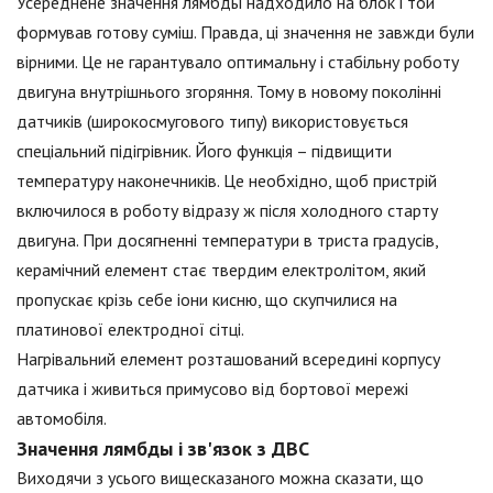
Усереднене значення лямбды надходило на блок і той
формував готову суміш. Правда, ці значення не завжди були
вірними. Це не гарантувало оптимальну і стабільну роботу
двигуна внутрішнього згоряння. Тому в новому поколінні
датчиків (широкосмугового типу) використовується
спеціальний підігрівник. Його функція – підвищити
температуру наконечників. Це необхідно, щоб пристрій
включилося в роботу відразу ж після холодного старту
двигуна. При досягненні температури в триста градусів,
керамічний елемент стає твердим електролітом, який
пропускає крізь себе іони кисню, що скупчилися на
платинової електродної сітці.
Нагрівальний елемент розташований всередині корпусу
датчика і живиться примусово від бортової мережі
автомобіля.
Значення лямбды і зв'язок з ДВС
Виходячи з усього вищесказаного можна сказати, що