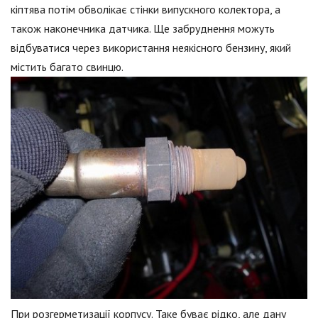
кіптява потім обволікає стінки випускного колектора, а
також наконечника датчика. Ще забруднення можуть
відбуватися через використання неякісного бензину, який
містить багато свинцю.
При розгерметизації корпусу. Таке буває рідко, але дану