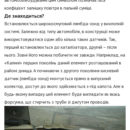
коефіцієнт залишку повітря в пальній суміші.
Де знаходиться?
Встановлюється широкосмуговий лямбда-зонд у вихлопній
системі. Залежно від типу автомобіля, в конструкції може
використовуватися один або кілька таких датчиків. Так,
перший встановлюється до каталізатора, другий – після
нього. Зовні його можна побачити не завжди. Наприклад, на
«Калині» перших поколінь даний елемент розташований в
районі днища. А починаючи з другого покоління кисневий
датчик (лямбда-зонд) монтується прямо в випускний
колектор, доступ до якого здійснюється з-під капота. Але в
будь-якому випадку цей елемент буде виглядати як якась
форсунка, що стирчить з труби зі джгутом проводів.