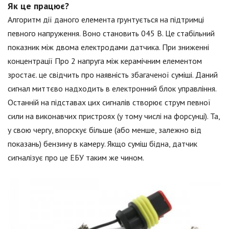
Як це працює?
Алгоритм дії даного елемента грунтується на підтримці
певного напруження. Воно становить 045 В. Це стабільний
показник між двома електродами датчика. При зниженні
концентрації Про 2 напруга між керамічним елементом
зростає. це свідчить про наявність збагаченої суміші. Даний
сигнал миттєво надходить в електронний блок управління.
Останній на підставах цих сигналів створює струм певної
сили на виконавчих пристроях (у тому числі на форсунці). Та,
у свою чергу, впорскує більше (або менше, залежно від
показань) бензину в камеру. Якщо суміш бідна, датчик
сигналізує про це ЕБУ таким же чином.