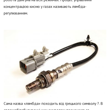
концентрацією кисню у газах називають лямбда-
регулюванням.
Сама назва «лямбда» походить від грецького символу ?. В
автомобілебудуванні цим символом позначається