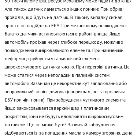
50 тисяч кілометрів, ресурс механізму може підійти до кінця.
Але також датчик ламається з інших причин: При обриві
проводів, що йдуть на датчик. В такому випадку сигнал
просто не надійде на ЕБУ. При механічному пошкодженні.
Багато датчики встановлюються в районі днища. Якщо
автомобіль проїхав через глибоке перешкоду, можливо
пошкодження вимірювального елемента. При найменшій
деформації руйнується гальванічний елемент
широкосмугового датчика кисню. При перегріві датчика. Це
може статися через неполадки в паливній системі
автомобіля. Зазвичай це некоректне кут запалювання або
неправильний тюнінг двигуна (наприклад, не та прошивка
ЕБУ при чіп-тюнінг). При забрудненні чутливого елемента.
Якщо закоксовывается верхній шар з платиновим
покриттям, іони не будуть вловлювати широкосмуговим
датчиком. Що це може бути? Зазвичай забруднення
відбуваються із-за попадання масла в камеру згоряння. дана