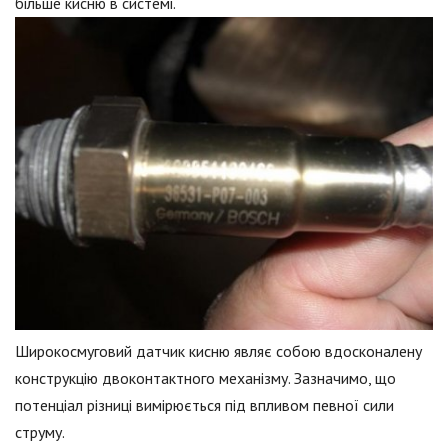
більше кисню в системі.
Широкосмуговий датчик кисню являє собою вдосконалену
конструкцію двоконтактного механізму. Зазначимо, що
потенціал різниці вимірюється під впливом певної сили
струму.