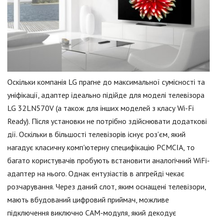
Оскільки компанія LG прагне до максимальної сумісності та
уніфікації, адаптер ідеально підійде для моделі телевізора
LG 32LN570V (а також для інших моделей з класу Wi-Fi
Ready). Після установки не потрібно здійснювати додаткові
дії. Оскільки в більшості телевізорів існує роз'єм, який
нагадує класичну комп'ютерну специфікацію PCMCIA, то
багато користувачів пробують встановити аналогічний WiFi-
адаптер на нього. Однак ентузіастів в апгрейді чекає
розчарування. Через даний слот, яким оснащені телевізори,
мають вбудований цифровий приймач, можливе
підключення виключно CAM-модуля, який декодує