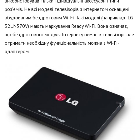
використовував тільки індивідуальні аксесуари і типи
роз'ємів. Не всі моделі телевізорів з інтернетом оснащені
вбудованим бездротовим Wi-Fi. Такі моделі (наприклад, LG
32LN570V) мають маркування Ready Wi-Fi. Вона означає,
що бездротового модуля Інтернету немає в телевізорі, але
отримати необхідну функціональність можна з Wi-Fi-
адаптером.