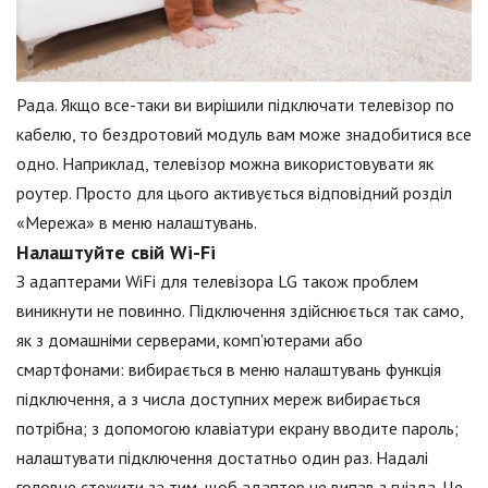
Рада. Якщо все-таки ви вирішили підключати телевізор по
кабелю, то бездротовий модуль вам може знадобитися все
одно. Наприклад, телевізор можна використовувати як
роутер. Просто для цього активується відповідний розділ
«Мережа» в меню налаштувань.
Налаштуйте свій Wi-Fi
З адаптерами WiFi для телевізора LG також проблем
виникнути не повинно. Підключення здійснюється так само,
як з домашніми серверами, комп'ютерами або
смартфонами: вибирається в меню налаштувань функція
підключення, а з числа доступних мереж вибирається
потрібна; з допомогою клавіатури екрану вводите пароль;
налаштувати підключення достатньо один раз. Надалі
головне стежити за тим, щоб адаптер не випав з гнізда. Це