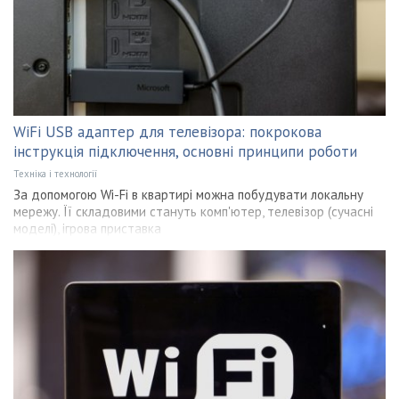
WiFi USB адаптер для телевізора: покрокова
інструкція підключення, основні принципи роботи
Техніка і технології
За допомогою Wi-Fi в квартирі можна побудувати локальну
мережу. Її складовими стануть комп'ютер, телевізор (сучасні
моделі), ігрова приставка