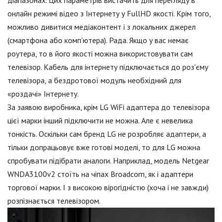
діапазонах. Цих параметрів вистачить для перегляду в
онлайн режимі відео з Інтернету у FullHD якості. Крім того,
можливо дивитися медіаконтент і з локальних джерел
(смартфона або комп'ютера). Рада. Якщо у вас немає
роутера, то в його якості можна використовувати сам
телевізор. Кабель для інтернету підключається до роз'єму
телевізора, а бездротової модуль необхідний для
«роздачі» Інтернету.
За заявою виробника, крім LG WiFi адаптера до телевізора
цієї марки інший підключити не можна. Але є невелика
тонкість. Оскільки сам бренд LG не розробляє адаптери, а
тільки допрацьовує вже готові моделі, то для LG можна
спробувати підібрати аналоги. Наприклад, модель Netgear
WNDA3100v2 стоїть на чіпах Broadcom, як і адаптери
торгової марки. І з високою вірогідністю (хоча і не завжди)
розпізнається телевізором.