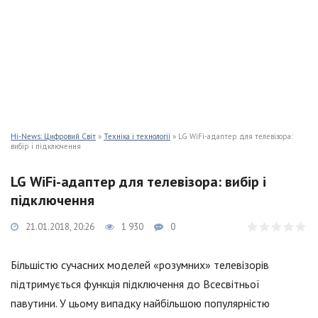
Hi-News: Цифровий Світ
»
Техніка і технології
» LG WiFi-адаптер для телевізора:
вибір і підключення
LG WiFi-адаптер для телевізора: вибір і
підключення
21.01.2018, 20:26
1 930
0
Більшістю сучасних моделей «розумних» телевізорів
підтримується функція підключення до Всесвітньої
павутини. У цьому випадку найбільшою популярністю