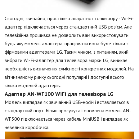
Сьогодні, звичайно, простіше з апаратної точки зору - Wi-Fi-
адаптер підключається через стандартний USB роз'єм. Але
телевізійна прошивка не дозволить вам використовувати
будь-яку модель адаптера, працювати вона буде тільки з
фірмовими адаптерами LG. Таким чином, з питанням, який
вибрати Wi-Fi-адаптер для телевізора марки LG, виникає
необхідність визначення сумісності конкретних моделей. На
вітчизняному ринку сьогодні популярні і доступні всього
кілька моделей адаптерів.
Адаптер AN-WF100 WiFi для телевізора LG
Модель виглядає як звичайний USB-носій і вставляється в
стандартний порт. Більш просунута і оновлена модель AN-
WF500 підключається через кабель MiniUSB і виглядає як
невелика коробочка.