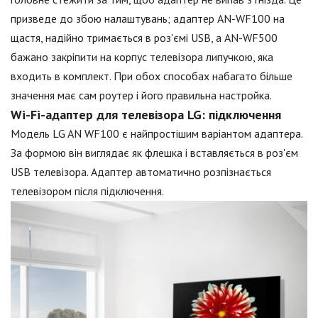
призведе до збою налаштувань; адаптер AN-WF100 на
щастя, надійно тримається в роз'ємі USB, а AN-WF500
бажано закріпити на корпус телевізора липучкою, яка
входить в комплект. При обох способах набагато більше
значення має сам роутер і його правильна настройка.
Wi-Fi-адаптер для телевізора LG: підключення
Модель LG AN WF100 є найпростішим варіантом адаптера.
За формою він виглядає як флешка і вставляється в роз'єм
USB телевізора. Адаптер автоматично розпізнається
телевізором після підключення.