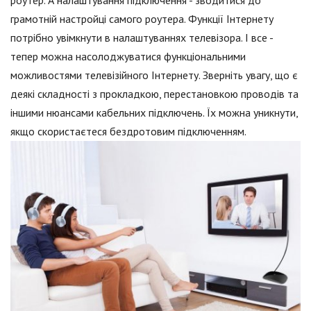
роутер. А налаштування підключення - зводитися до
грамотній настройці самого роутера. Функції Інтернету
потрібно увімкнути в налаштуваннях телевізора. І все -
тепер можна насолоджуватися функціональними
можливостями телевізійного Інтернету. Зверніть увагу, що є
деякі складності з прокладкою, перестановкою проводів та
іншими нюансами кабельних підключень. Їх можна уникнути,
якщо скористаєтеся бездротовим підключенням.