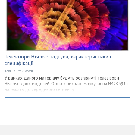
Телевізори Hisense: відгуки, характеристики і
специфікації
Техніка і технології
У рамках даного матеріалу будуть розглянуті телевізори
Hisense двох моделей. Одна з них має маркування N42K391 і
належить до середнього сегменту