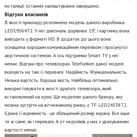
інсталяції останніх налаштування завершено.
Відгуки власників
В якості прикладу розглянемо модель даного виробника
LED19S64T2. У неї діагональ дорівнює 19", і картинку вона
виводить у форматі HD. В додаток до цього вона
оснащена хорошим комунікаційним переліком і просунутої
акустичною системою. А ось підтримки Smart TV у неї
немає. Відгуки про телевізорах Telefunken даної моделі
вказують на такі її переваги: Надійність. Функціональність.
Низька вартість. Хороша якість. Найбільш оптимально
використовувати в якості другого телевізора, який
встановлений на кухні. Ще моделлю даного бренду, яку
можна зустріти на вітчизняному ринку, є TF-LED24S38T2.
Єдина її відмінність - це збільшений розмір екрану. Все інше
те ж саме, як і переваги. А от недоліків у них з урахуванням
вартості немає.