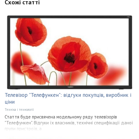
Схожі статті
Телевізор "Телефункен": відгуки покупців, виробник і
ціни
Техніка і технології
Стаття буде присвячена модельному ряду телевізорів
"Телефункен". Відгуки їх власників, технічні специфікації даної
групи пристроїв, а