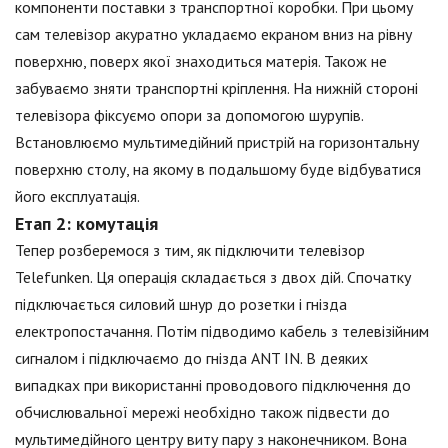
компоненти поставки з транспортної коробки. При цьому
сам телевізор акуратно укладаємо екраном вниз на рівну
поверхню, поверх якої знаходиться матерія. Також не
забуваємо зняти транспортні кріплення. На нижній стороні
телевізора фіксуємо опори за допомогою шурупів.
Встановлюємо мультимедійний пристрій на горизонтальну
поверхню столу, на якому в подальшому буде відбуватися
його експлуатація.
Етап 2: комутація
Тепер розберемося з тим, як підключити телевізор
Telefunken. Ця операція складається з двох дій. Спочатку
підключається силовий шнур до розетки і гнізда
електропостачання. Потім підводимо кабель з телевізійним
сигналом і підключаємо до гнізда ANT IN. В деяких
випадках при використанні проводового підключення до
обчислювальної мережі необхідно також підвести до
мультимедійного центру виту пару з наконечником. Вона