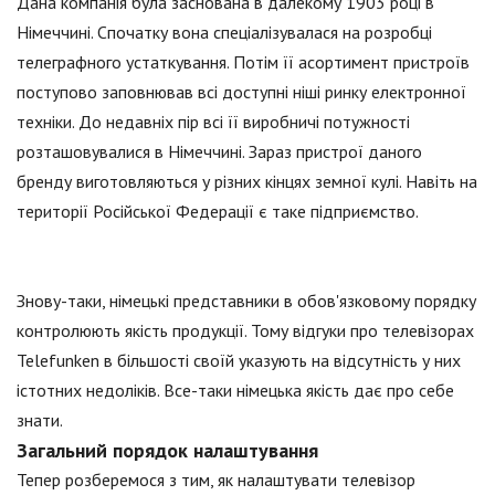
Дана компанія була заснована в далекому 1903 році в
Німеччині. Спочатку вона спеціалізувалася на розробці
телеграфного устаткування. Потім її асортимент пристроїв
поступово заповнював всі доступні ніші ринку електронної
техніки. До недавніх пір всі її виробничі потужності
розташовувалися в Німеччині. Зараз пристрої даного
бренду виготовляються у різних кінцях земної кулі. Навіть на
території Російської Федерації є таке підприємство.
Знову-таки, німецькі представники в обов'язковому порядку
контролюють якість продукції. Тому відгуки про телевізорах
Telefunken в більшості своїй указують на відсутність у них
істотних недоліків. Все-таки німецька якість дає про себе
знати.
Загальний порядок налаштування
Тепер розберемося з тим, як налаштувати телевізор