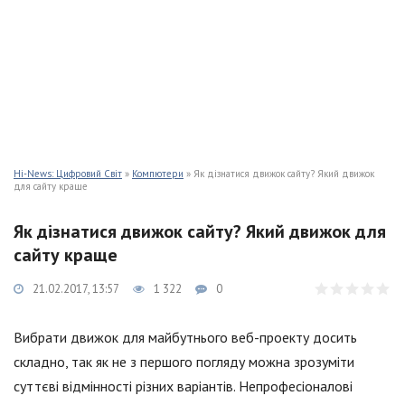
Hi-News: Цифровий Світ
»
Компютери
» Як дізнатися движок сайту? Який движок
для сайту краще
Як дізнатися движок сайту? Який движок для
сайту краще
21.02.2017, 13:57
1 322
0
Вибрати движок для майбутнього веб-проекту досить
складно, так як не з першого погляду можна зрозуміти
суттєві відмінності різних варіантів. Непрофесіоналові