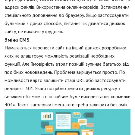
адреси файлів. Використання онлайн-сервісів. Встановлення
спеціального доповнення до браузеру. Якщо застосовувати
будь-який з даних способів, питання, як дізнатися движок
сайту, не викличе утруднень.
Зміна CMS
Намагаються перенести сайт на інший движок розробники,
яких не влаштовує можливість реалізації необхідних
функцій. Але ймовірність втрат позицій зупиняє багатьох від
подібних нововведень. Проблема вирішується просто. По
можливості варто залишити старі URL або застосовувати
редирект 301. Якщо потрібно змінити движок ресурсу з
великим об'ємом, то незайвим буде використання «помилки
404». Текст, заголовки і мега-теги треба залишити без змін.