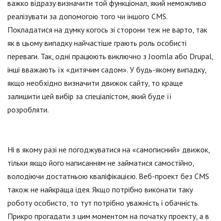
важко відразу визначити той функціонал, який неможливо
реалізувати за допомогою того чи іншого CMS.
Покладатися на думку когось зі сторони теж не варто, так
як в цьому випадку найчастіше грають роль особисті
переваги. Так, одні працюють виключно з Joomla або Drupal,
інші вважають їх «дитячим садом». У будь-якому випадку,
якщо необхідно визначити движок сайту, то краще
залишити цей вибір за спеціалістом, який буде її
розробляти.
Ні в якому разі не погоджуватися на «самописний» движок,
тільки якщо його написанням не займатися самостійно,
володіючи достатньою кваліфікацією. Веб-проект без CMS
також не найкраща ідея. Якщо потрібно виконати таку
роботу особисто, то тут потрібно уважність і обачність.
Прикро прогадати з цим моментом на початку проекту, а в