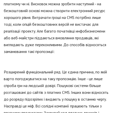
платному чи ні. Висновок можна зробити наступний - на
безкоштовній основі можна створити електронний ресурс
хорошого рівня. Витрачати гроші на CMS потрібно лише
тоді, коли опцій безкоштовних версій не вистачає для
реалізації проекту. Але багато початківці инфобизнесмени
або веб-майстри піддаються вмовляння продавців, які
виглядають дуже переконливими. До способів відносяться
заманювання такі пропозиції:
Розширений функціональний ряд. Це єдина причина, по якій
варто погоджуватися на таку пропозицію. Інше - це лише
спроба гри на людській довірі. Пошукові системи більше
розташовані до сайтів з платних CMS. Інших вони відносять
до розряду підозрілих і видають у пошуку в останню чергу.
Насправді це міф. Всі солідні компанії працюють тільки з
платними продуктами. Закритий код платних движків і