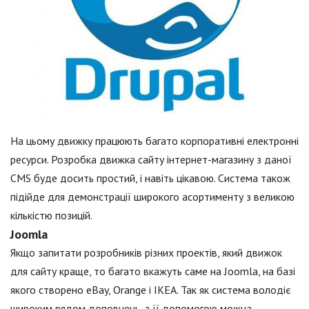
На цьому движку працюють багато корпоративні електронні
ресурси. Розробка движка сайту інтернет-магазину з даної
CMS буде досить простий, і навіть цікавою. Система також
підійде для демонстрації широкого асортименту з великою
кількістю позицій.
Joomla
Якщо запитати розробників різних проектів, який движок
для сайту краще, то багато вкажуть саме на Joomla, на базі
якого створено eBay, Orange і IKEA. Так як система володіє
широким рядом доповнень, з її допомогою можна