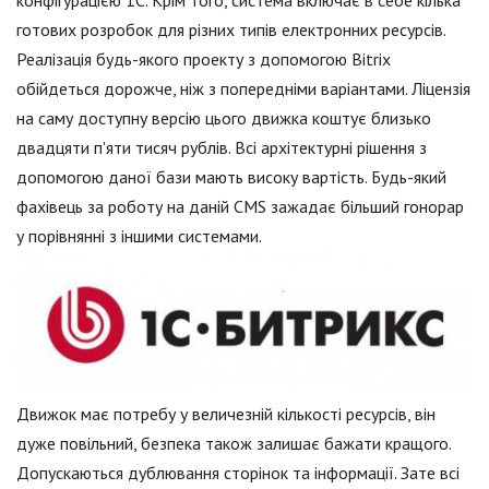
конфігурацією 1С. Крім того, система включає в себе кілька
готових розробок для різних типів електронних ресурсів.
Реалізація будь-якого проекту з допомогою Bitrix
обійдеться дорожче, ніж з попередніми варіантами. Ліцензія
на саму доступну версію цього движка коштує близько
двадцяти п'яти тисяч рублів. Всі архітектурні рішення з
допомогою даної бази мають високу вартість. Будь-який
фахівець за роботу на даній CMS зажадає більший гонорар
у порівнянні з іншими системами.
Движок має потребу у величезній кількості ресурсів, він
дуже повільний, безпека також залишає бажати кращого.
Допускаються дублювання сторінок та інформації. Зате всі