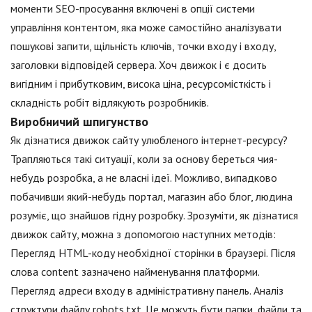
моменти SEO-просування включені в опції системи
управління контентом, яка може самостійно аналізувати
пошукові запити, щільність ключів, точки входу і входу,
заголовки відповідей сервера. Хоч движок і є досить
вигідним і прибутковим, висока ціна, ресурсомісткість і
складність робіт відлякують розробників.
Виробничий шпигунство
Як дізнатися движок сайту улюбленого інтернет-ресурсу?
Трапляються такі ситуації, коли за основу береться чия-
небудь розробка, а не власні ідеї. Можливо, випадково
побачивши який-небудь портал, магазин або блог, людина
розуміє, що знайшов гідну розробку. Зрозуміти, як дізнатися
движок сайту, можна з допомогою наступних методів:
Перегляд HTML-коду необхідної сторінки в браузері. Після
слова content зазначено найменування платформи.
Перегляд адреси входу в адміністративну панель. Аналіз
структури файлу robots.txt. Це можуть бути папки, файли та