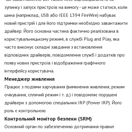
зупинку і запуск пристроїв на вимогу - це може статися, коли
шина (наприклад, USB або IEEE 1394 FireWire) набуває
новий пристрій і для його підтримки необхідно завантажити
драйвер. Його основна частина фактично реалізована в
користувальницькому режимі, в службі Plug and Play, яка
часто виконує складні завдання з встановлення
відповідних драйверів, повідомлення служб і додатків про
появу нових пристроїв і відображення графічного
інтерфейсу користувача.
Менеджер живлення
Працює з подіями харчування (вимкнення живлення, режим
очікування, сплячий режим і т. д.) і повідомляє порушені
драйвери з допомогою спеціальних IRP (Power IRP). Його
роль є контрольною.
Контрольний монітор безпеки (SRM)
Основний орган по забезпеченню дотримання правил