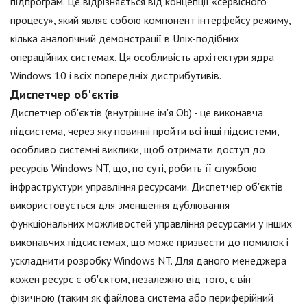
підпрограм. Це відрізняється від концепції «сервісного
процесу», який являє собою компонент інтерфейсу режиму,
кілька аналогічний демонстрації в Unix-подібних
операційних системах. Ця особливість архітектури ядра
Windows 10 і всіх попередніх дистрибутивів.
Диспетчер об'єктів
Диспетчер об'єктів (внутрішнє ім'я Ob) - це виконавча
підсистема, через яку повинні пройти всі інші підсистеми,
особливо системні виклики, щоб отримати доступ до
ресурсів Windows NT, що, по суті, робить її службою
інфраструктури управління ресурсами. Диспетчер об'єктів
використовується для зменшення дублювання
функціональних можливостей управління ресурсами у інших
виконавчих підсистемах, що може призвести до помилок і
ускладнити розробку Windows NT. Для даного менеджера
кожен ресурс є об'єктом, незалежно від того, є він
фізичною (таким як файлова система або периферійний