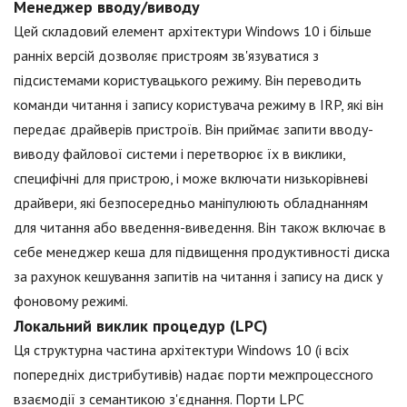
Менеджер вводу/виводу
Цей складовий елемент архітектури Windows 10 і більше
ранніх версій дозволяє пристроям зв'язуватися з
підсистемами користувацького режиму. Він переводить
команди читання і запису користувача режиму в IRP, які він
передає драйверів пристроїв. Він приймає запити вводу-
виводу файлової системи і перетворює їх в виклики,
специфічні для пристрою, і може включати низькорівневі
драйвери, які безпосередньо маніпулюють обладнанням
для читання або введення-виведення. Він також включає в
себе менеджер кеша для підвищення продуктивності диска
за рахунок кешування запитів на читання і запису на диск у
фоновому режимі.
Локальний виклик процедур (LPC)
Ця структурна частина архітектури Windows 10 (і всіх
попередніх дистрибутивів) надає порти межпроцессного
взаємодії з семантикою з'єднання. Порти LPC