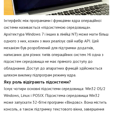
Інтерфейс між програмами і функціями ядра операційної
системи називається «підсистемою середовища».
Архітектура Windows 7 і інших в лінійці NT) може мати більш
одного з них, кожен з яких реалізує свій набір API. Цей
механізм був розроблений для підтримки додатків,
написаних для різних типів операційних систем. Ні одна з
підсистем середовища не має прямого доступу до
обладнання. Доступ до апаратних функцій здійснюється
шляхом виклику підпрограм режиму ядра.
Яку роль відіграють підсистеми?
Існує чотири основні підсистеми середовища: Win32 OS/2
Windows, Linux і POSIX. Підсистема середовища Win32
може запускати 32-бітні програми «Віндовс». Вона містить
консоль, а також підтримку текстового вікна, завершення