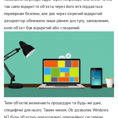
так само відкриття об'єкта через його ім'я піддається
перевіркам безпеки, але дію через існуючий відкритий
дескриптор обмежено лише рівнем доступу, замовленим,
коли об'єкт був відкритий або створений.
Типи об'єктів визначають процедури та будь-які дані,
специфічні для нього. Таким чином, Ob дозволяє Windows
NT бути об'єктно-орієнтованої операційної системою,