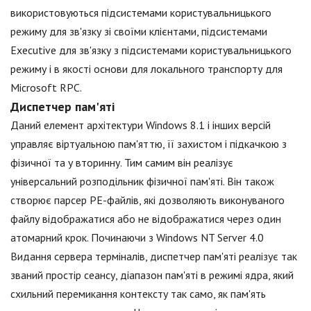
використовуються підсистемами користувальницького
режиму для зв'язку зі своїми клієнтами, підсистемами
Executive для зв'язку з підсистемами користувальницького
режиму і в якості основи для локального транспорту для
Microsoft RPC.
Диспетчер пам'яті
Даний елемент архітектури Windows 8.1 і інших версій
управляє віртуальною пам'яттю, її захистом і підкачкою з
фізичної та у вторинну. Тим самим він реалізує
універсальний розподільник фізичної пам'яті. Він також
створює парсер PE-файлів, які дозволяють виконуваного
файлу відображатися або не відображатися через один
атомарний крок. Починаючи з Windows NT Server 4.0
Видання сервера терміналів, диспетчер пам'яті реалізує так
званий простір сеансу, діапазон пам'яті в режимі ядра, який
схильний перемикання контексту так само, як пам'ять