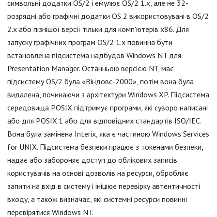
символьні додатки OS/2 і емулює OS/2 1.x, але не 32-
розрядні або графічні додатки OS 2 використовувані в OS/2
2.x або пізнішої версії тільки для комп'ютерів x86. Для
запуску графічних програм OS/2 1.x повинна бути
встановлена підсистема надбудов Windows NT для
Presentation Manager. Останньою версією NT, має
підсистему OS/2 була «Віндовс-2000», потім вона була
видалена, починаючи з архітектури Windows XP. Підсистема
середовища POSIX підтримує програми, які суворо написані
або для POSIX.1 або для відповідних стандартів ISO/IEC.
Вона була замінена Interix, яка є частиною Windows Services
for UNIX. Підсистема безпеки працює з токенами безпеки,
надає або забороняє доступ до облікових записів
користувачів на основі дозволів на ресурси, обробляє
запити на вхід в систему і ініціює перевірку автентичності
входу, а також визначає, які системні ресурси повинні
перевірятися Windows NT.