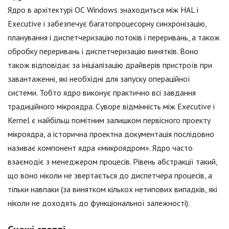
Ядро в архітектурі ОС Windows знаходиться між HAL і
Executive і забезпечує багатопроцесорну синхронізацію,
планування і диспетчеризацію потоків і переривань, а також
обробку переривань і диспетчеризацію винятків. Воно
також відповідає за ініціалізацію драйверів пристроїв при
завантаженні, які необхідні для запуску операційної
системи. Тобто ядро виконує практично всі завдання
традиційного мікроядра. Суворе відмінність між Executive і
Kernel є найбільш помітним залишком первісного проекту
мікроядра, а історична проектна документація послідовно
називає компонент ядра «микроядром». Ядро часто
взаємодіє з менеджером процесів. Рівень абстракції такий,
що воно ніколи не звертається до диспетчера процесів, а
тільки навпаки (за винятком кількох нетипових випадків, які
ніколи не доходять до функціональної залежності).