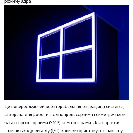
режиму ядра.
Це попереджуючий реентерабельная операційна система,
створена для роботи з однопроцесорними і симетричними
багатопроцесорними (SMP) комп'ютерами. Для обробки
запитів вводу-виводу (I/O) вони використовують пакетну