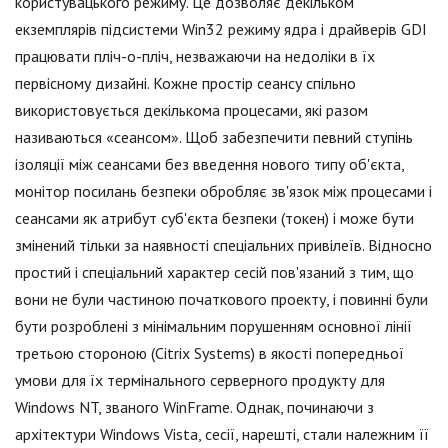
користувацького режиму. Це дозволяє декільком
екземплярів підсистеми Win32 режиму ядра і драйверів GDI
працювати пліч-о-пліч, незважаючи на недоліки в їх
первісному дизайні. Кожне простір сеансу спільно
використовується декількома процесами, які разом
називаються «сеансом». Щоб забезпечити певний ступінь
ізоляції між сеансами без введення нового типу об'єкта,
монітор посилань безпеки обробляє зв'язок між процесами і
сеансами як атрибут суб'єкта безпеки (токен) і може бути
змінений тільки за наявності спеціальних привілеїв. Відносно
простий і спеціальний характер сесій пов'язаний з тим, що
вони не були частиною початкового проекту, і повинні були
бути розроблені з мінімальним порушенням основної лінії
третьою стороною (Citrix Systems) в якості попередньої
умови для їх термінального серверного продукту для
Windows NT, званого WinFrame. Однак, починаючи з
архітектури Windows Vista, сесії, нарешті, стали належним її