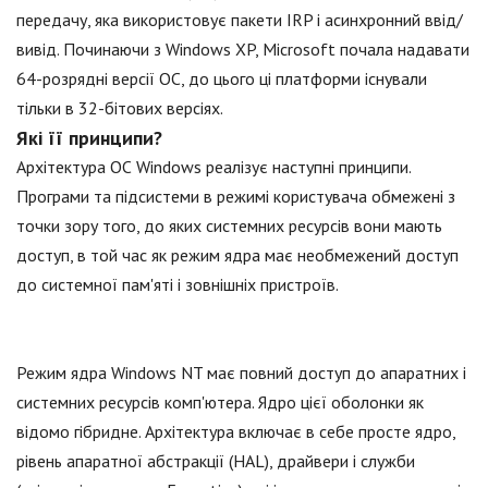
передачу, яка використовує пакети IRP і асинхронний ввід/
вивід. Починаючи з Windows XP, Microsoft почала надавати
64-розрядні версії ОС, до цього ці платформи існували
тільки в 32-бітових версіях.
Які її принципи?
Архітектура ОС Windows реалізує наступні принципи.
Програми та підсистеми в режимі користувача обмежені з
точки зору того, до яких системних ресурсів вони мають
доступ, в той час як режим ядра має необмежений доступ
до системної пам'яті і зовнішніх пристроїв.
Режим ядра Windows NT має повний доступ до апаратних і
системних ресурсів комп'ютера. Ядро цієї оболонки як
відомо гібридне. Архітектура включає в себе просте ядро,
рівень апаратної абстракції (HAL), драйвери і служби