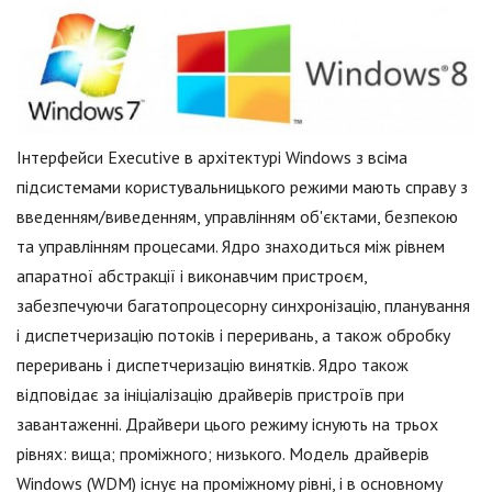
Інтерфейси Executive в архітектурі Windows з всіма
підсистемами користувальницького режими мають справу з
введенням/виведенням, управлінням об'єктами, безпекою
та управлінням процесами. Ядро знаходиться між рівнем
апаратної абстракції і виконавчим пристроєм,
забезпечуючи багатопроцесорну синхронізацію, планування
і диспетчеризацію потоків і переривань, а також обробку
переривань і диспетчеризацію винятків. Ядро також
відповідає за ініціалізацію драйверів пристроїв при
завантаженні. Драйвери цього режиму існують на трьох
рівнях: вища; проміжного; низького. Модель драйверів
Windows (WDM) існує на проміжному рівні, і в основному