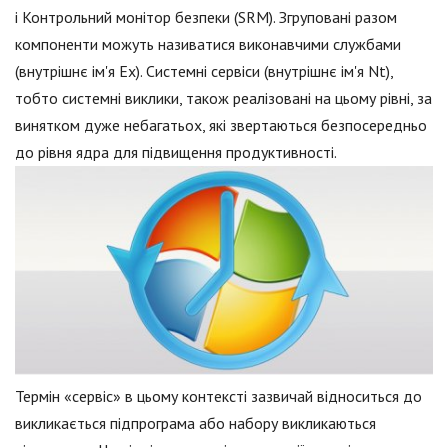
і Контрольний монітор безпеки (SRM). Згруповані разом
компоненти можуть називатися виконавчими службами
(внутрішнє ім'я Ex). Системні сервіси (внутрішнє ім'я Nt),
тобто системні виклики, також реалізовані на цьому рівні, за
винятком дуже небагатьох, які звертаються безпосередньо
до рівня ядра для підвищення продуктивності.
Термін «сервіс» в цьому контексті зазвичай відноситься до
викликається підпрограма або набору викликаються