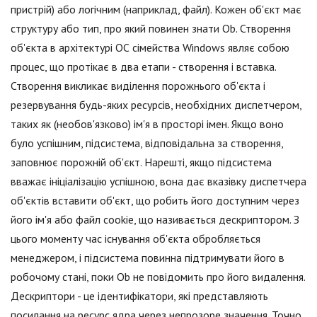
пристрій) або логічним (наприклад, файл). Кожен об'єкт має
структуру або тип, про який повинен знати Ob. Створення
об'єкта в архітектурі ОС сімейства Windows являє собою
процес, що протікає в два етапи - створення і вставка.
Створення викликає виділення порожнього об'єкта і
резервування будь-яких ресурсів, необхідних диспетчером,
таких як (необов'язково) ім'я в просторі імен. Якщо воно
було успішним, підсистема, відповідальна за створення,
заповнює порожній об'єкт. Нарешті, якщо підсистема
вважає ініціалізацію успішною, вона дає вказівку диспетчера
об'єктів вставити об'єкт, що робить його доступним через
його ім'я або файл cookie, що називається дескриптором. З
цього моменту час існування об'єкта обробляється
менеджером, і підсистема повинна підтримувати його в
робочому стані, поки Ob не повідомить про його видалення.
Дескриптори - це ідентифікатори, які представляють
посилання на ресурс ядра через непрозоре значення. Точно