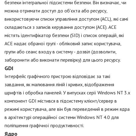
безпеки інтегральної підсистеми безпеки. Він визначає, чи
можна отримати доступ до об'єкта або ресурсу,
використовуючи списки управління доступом (ACL), які самі
складаються з записів керування доступом (ACE). ACE
містять ідентифікатор безпеки (SID) і список операцій, які
ACE надає обраної групі - обліковий запис користувача,
групи або сеанс входу в систему - дозвіл (дозволити,
заборонити або виконати перевірку) для цього ресурсу.
GDI
Інтерфейс графічного пристрою відповідає за такі
завдання, як малювання ліній і кривих, відображення
шрифтів і обробка панелей. У випусках серії Windows NT 3.x
компонент GDI містився в підсистему клієнт/сервер в
режимі користувача, але він був переведений в режим ядра
в архітектурі операційної системи Windows NT 4.0 для
поліпшення графічної продуктивності.
Ядро