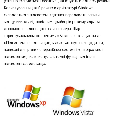
(спільно іменуються Executive), які існують в одному режимі.
Користувальницький режим в архітектурі Windows
складається з підсистем, здатних передавати запити
вводу-виводу відповідним драйверів режиму ядра за
допомогою відповідного диспетчера. Шар
користувальницького режиму «Віндовс» складається з
«Підсистем середовища», в яких виконуються додатки,
написані для різних операційних систем, і «Інтегральної
підсистеми», яка виконує системні функції від імені
підсистем середовища.