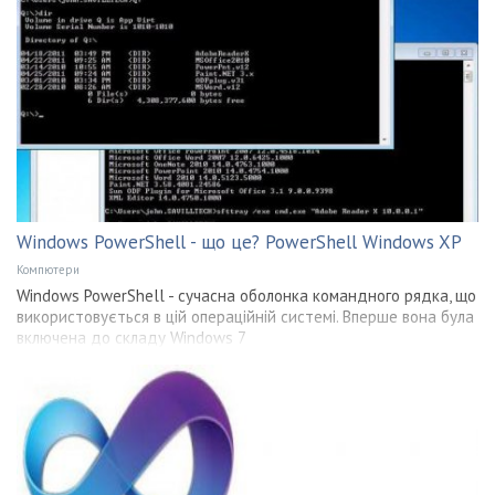
Windows PowerShell - що це? PowerShell Windows XP
Компютери
Windows PowerShell - сучасна оболонка командного рядка, що
використовується в цій операційній системі. Вперше вона була
включена до складу Windows 7