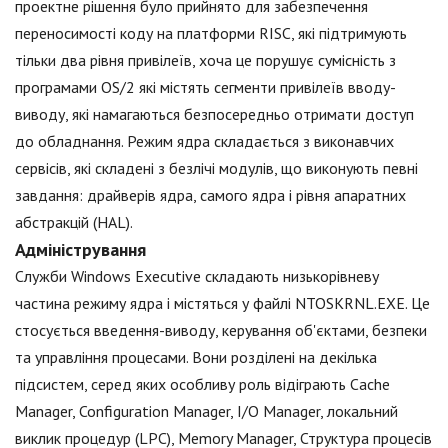
проектне рішення було прийнято для забезпечення
переносимості коду на платформи RISC, які підтримують
тільки два рівня привілеїв, хоча це порушує сумісність з
програмами OS/2 які містять сегменти привілеїв вводу-
виводу, які намагаються безпосередньо отримати доступ
до обладнання. Режим ядра складається з виконавчих
сервісів, які складені з безлічі модулів, що виконують певні
завдання: драйверів ядра, самого ядра і рівня апаратних
абстракцій (HAL).
Адміністрування
Служби Windows Executive складають низькорівневу
частина режиму ядра і містяться у файлі NTOSKRNL.EXE. Це
стосується введення-виводу, керування об'єктами, безпеки
та управління процесами. Вони розділені на декілька
підсистем, серед яких особливу роль відіграють Cache
Manager, Configuration Manager, I/O Manager, локальний
виклик процедур (LPC), Memory Manager, Структура процесів