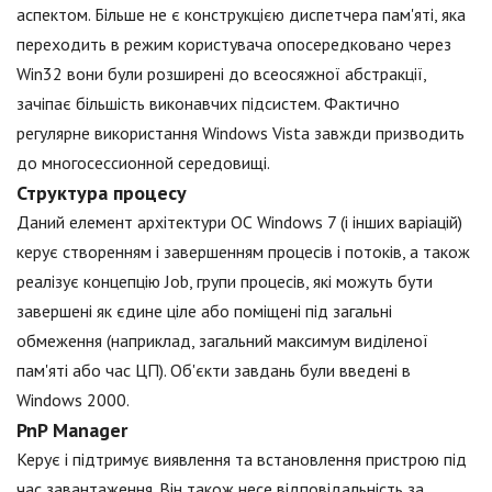
аспектом. Більше не є конструкцією диспетчера пам'яті, яка
переходить в режим користувача опосередковано через
Win32 вони були розширені до всеосяжної абстракції,
зачіпає більшість виконавчих підсистем. Фактично
регулярне використання Windows Vista завжди призводить
до многосессионной середовищі.
Структура процесу
Даний елемент архітектури ОС Windows 7 (і інших варіацій)
керує створенням і завершенням процесів і потоків, а також
реалізує концепцію Job, групи процесів, які можуть бути
завершені як єдине ціле або поміщені під загальні
обмеження (наприклад, загальний максимум виділеної
пам'яті або час ЦП). Об'єкти завдань були введені в
Windows 2000.
PnP Manager
Керує і підтримує виявлення та встановлення пристрою під
час завантаження. Він також несе відповідальність за