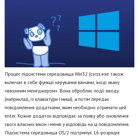
Процес підсистеми середовища Win32 (csrss.exe також
включає в себе функції керування вікнами, іноді звану
«віконним менеджером». Вона обробляє події вводу
(наприклад, із клавіатури і миші), а потім передає
повідомлення додатками, яким необхідно отримати цей
enter. Кожне додаток відповідає за появу або оновлення
своїх власних вікон і меню у відповідь на ці повідомлення.
Підсистема середовища OS/2 підтримує 16-розрядні