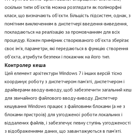
оскільки типи об'єктів можна розглядати як поліморфні
класи, що визначають об'єкти. Більшість підсистем, однак, з
помітним виключенням в диспетчері введення-виведення,
покладаються на реалізацію за промовчанням для всіх
процедур. Кожен примірник створюваного об'єкта зберігає
своє ім'я, параметри, які передаються в функцію створення
об'єкта, атрибути безпеки і покажчик на його тип.
Контролер кеша
Цей елемент архітектури Windows 7 і інших версій тісно
координує роботу з диспетчером пам'яті, диспетчером і
драйверами вводу-виводу, щоб забезпечити загальний кеш
для звичайного файлового вводу-виводу. Диспетчер
кешування Windows працює з файловими блоками (а не з
блоками пристроїв) для узгодженої роботи локальних і
віддалених файлів, і забезпечує певну ступінь узгодженості
з відображеннями даних, що завантажуються в пам'яті.