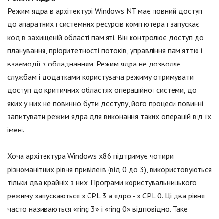
Режим ядра в архітектурі Windows NT має повний доступ
до апаратних і системних ресурсів комп'ютера і запускає
код в захищеній області пам'яті. Він контролює доступ до
планування, пріоритетності потоків, управління пам'яттю і
взаємодії з обладнанням. Режим ядра не дозволяє
службам і додатками користувача режиму отримувати
доступ до критичних областях операційної системи, до
яких у них не повинно бути доступу, його процеси повинні
запитувати режим ядра для виконання таких операцій від їх
імені.
Хоча архітектура Windows x86 підтримує чотири
різноманітних рівня привілеїв (від 0 до 3), використовуються
тільки два крайніх з них. Програми користувальницького
режиму запускаються з CPL 3 а ядро - з CPL 0. Ці два рівня
часто називаються «ring 3» і «ring 0» відповідно. Таке