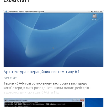
Схожі статті
Архітектура операційних систем типу 64
Компютери
Термін «64-бітові обчислення» застосовується щодо
комп'ютери, в яких розрядність шини даних, регістрів і
адресних шин складає 64 біта. Під