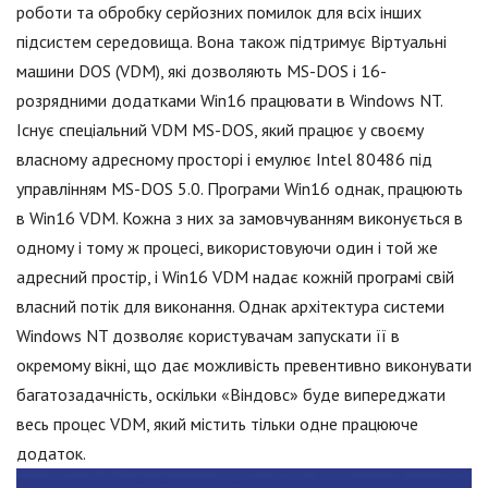
роботи та обробку серйозних помилок для всіх інших
підсистем середовища. Вона також підтримує Віртуальні
машини DOS (VDM), які дозволяють MS-DOS і 16-
розрядними додатками Win16 працювати в Windows NT.
Існує спеціальний VDM MS-DOS, який працює у своєму
власному адресному просторі і емулює Intel 80486 під
управлінням MS-DOS 5.0. Програми Win16 однак, працюють
в Win16 VDM. Кожна з них за замовчуванням виконується в
одному і тому ж процесі, використовуючи один і той же
адресний простір, і Win16 VDM надає кожній програмі свій
власний потік для виконання. Однак архітектура системи
Windows NT дозволяє користувачам запускати її в
окремому вікні, що дає можливість превентивно виконувати
багатозадачність, оскільки «Віндовс» буде випереджати
весь процес VDM, який містить тільки одне працююче
додаток.