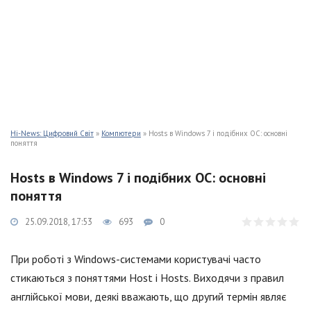
Hi-News: Цифровий Світ
»
Компютери
» Hosts в Windows 7 і подібних ОС: основні
поняття
Hosts в Windows 7 і подібних ОС: основні
поняття
25.09.2018, 17:53
693
0
При роботі з Windows-системами користувачі часто
стикаються з поняттями Host і Hosts. Виходячи з правил
англійської мови, деякі вважають, що другий термін являє