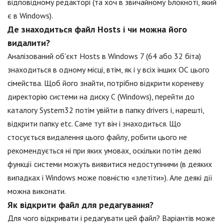
відповідному редакторі (та хоч в звичайному Блокноті, який
є в Windows).
Де знаходиться файл Hosts і чи можна його
видалити?
Аналізований об'єкт Hosts в Windows 7 (64 або 32 біта)
знаходиться в одному місці, втім, як і у всіх інших ОС цього
сімейства. Щоб його знайти, потрібно відкрити кореневу
директорію системи на диску С (Windows), перейти до
каталогу System32 потім увійти в папку drivers і, нарешті,
відкрити папку etc. Саме тут він і знаходиться. Що
стосується видалення цього файлу, робити цього не
рекомендується ні при яких умовах, оскільки потім деякі
функції системи можуть виявитися недоступними (в деяких
випадках і Windows може повністю «злетіти»). Але деякі дії
можна виконати.
Як відкрити файл для редагування?
Для чого відкривати і редагувати цей файл? Варіантів може