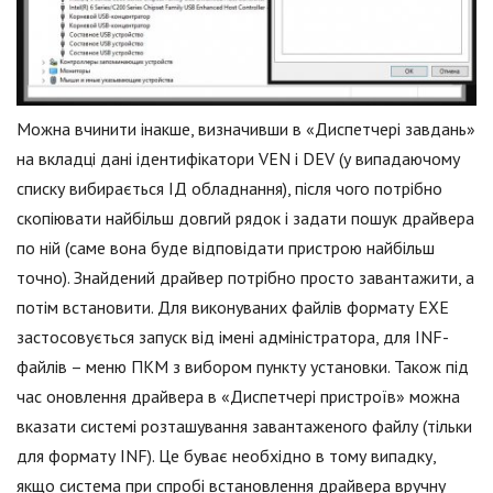
Можна вчинити інакше, визначивши в «Диспетчері завдань»
на вкладці дані ідентифікатори VEN і DEV (у випадаючому
списку вибирається ІД обладнання), після чого потрібно
скопіювати найбільш довгий рядок і задати пошук драйвера
по ній (саме вона буде відповідати пристрою найбільш
точно). Знайдений драйвер потрібно просто завантажити, а
потім встановити. Для виконуваних файлів формату EXE
застосовується запуск від імені адміністратора, для INF-
файлів – меню ПКМ з вибором пункту установки. Також під
час оновлення драйвера в «Диспетчері пристроїв» можна
вказати системі розташування завантаженого файлу (тільки
для формату INF). Це буває необхідно в тому випадку,
якщо система при спробі встановлення драйвера вручну