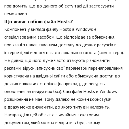
повідомить, що до даного об'єкту такі дії застосувати
неможливо.
Що являє собою файл Hosts?
Компонент у вигляді файлу Hosts в Windows є
спеціалізованим засобом, що відповідає за обмеження,
пов'язані з налаштуванням доступу до деяких ресурсів в
інтернеті, які відносяться до локального хоста (комп'ютера).
Не дивно, що його дуже часто атакують різноманітні
рекламні віруси, вписуючи свої параметри перенаправлення
користувача на шкідливі сайти або обмежуючи доступ до
деяких важливих сторінок (наприклад, до ресурсів
оновлення антивірусних баз). Сам файл Hosts в Windows
розширення не має, тому далеко не кожен користувач
відразу може визначити, до якого типу він належить.
Насправді ж цей об'єкт є звичайним текстовим
документом, який можна відкрити в будь-якому