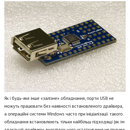
Як і будь-яке інше «залізне» обладнання, порти USB не
можуть працювати без наявності встановленого драйвера,
а операційні системи Windows часто при ініціалізації такого
обладнання встановлюють тільки найбільш підходящі (як їм
здається) драйвери, внаслідок чого устаткування не працює.