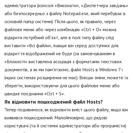
адміністратора (консолі «Виконати», «Диспетчера завдань»
або безпосередньо з файлу Notepad.exe, який перебуває в
основній папці системи). Після цього, як правило, через
файлове меню або через комбінацію «Ctrl + O» можна
відкрити потрібний об'єкт, але в полі типу файлу слід
виставити «Всі файли», інакше він серед доступних для
відкриття відображений не буде (за замовчуванням в
«Блокноті» виставлена асоціація з форматами текстових
документів, а як ми пам'ятаємо, файл Hosts в Windows 7 і
інших системах розширення не має). Внісши зміни, можете їх
зберегти, використовуючи для цього файлове меню або
швидке поєднання «Ctrl + S».
Як відновити пошкоджений файл Hosts?
Тепер подивимося, як відновити вміст цього файлу, якщо він
виявився пошкоджений. Малоймовірно, що рядові
користувачі (та й системні адміністратори або програмісти)