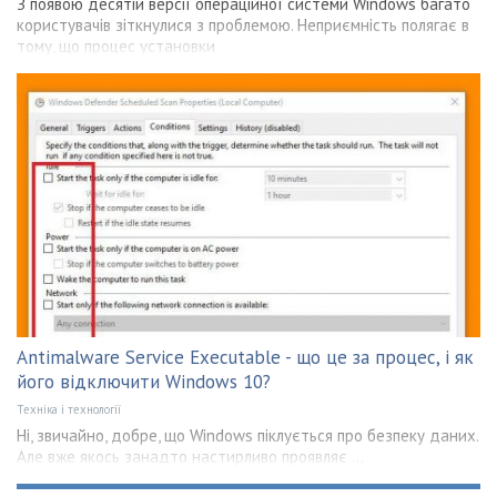
З появою десятій версії операційної системи Windows багато
користувачів зіткнулися з проблемою. Неприємність полягає в
тому, що процес установки
Antimalware Service Executable - що це за процес, і як
його відключити Windows 10?
Техніка і технології
Ні, звичайно, добре, що Windows піклується про безпеку даних.
Але вже якось занадто настирливо проявляє ...