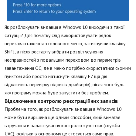
Як розблокувати видавця в Windows 10 виходячи з такої
ситуації? Для початку слід використовувати рядок
перезавантаження з головного меню, затиснувши клавішу
Shift, а після рестарту вибрати розділ усунення
несправностей з подальшим переходом до параметрів
завантаження ОС, де в меню потрібно скористатися сьомим
пунктом або просто натиснути клавішу F7 (ця дія
відключить перевірку підписів драйверів), після чого будь-
яку програму можна буде запустити без проблем.
Відключення контролю реєстраційних записів
Проблема того, як розблокувати видавця в Windows 10
може бути вирішена ще одним способом, який вимагає
втручання в налаштування контролю «учеток» (служби
UAC), оскільки в основному це стосується саме прав,