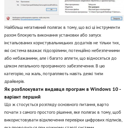
Найбільш негативний полягає в тому, що всі ці інструменти
разом блокують виконання установки або запуск
інстальованих користувальницьких додатків не тільки тих,
які система вважає підозрілими, потенційно небезпечними
або небажаними, але і багато аплети, що відносяться до
цілком легального програмного забезпечення. В цю
категорію, на жаль, потрапляють навіть деякі типи
драйверів.
Як розблокувати видавця програм в Windows 10 -
варіант перший
Що ж стосується розгляду основного питання, варто
почати з самого простого рішення, яке полягає в тому, щоб
використовувати відключення перевірки цифрових підписів,
яка проводиться при кожному старті системи.