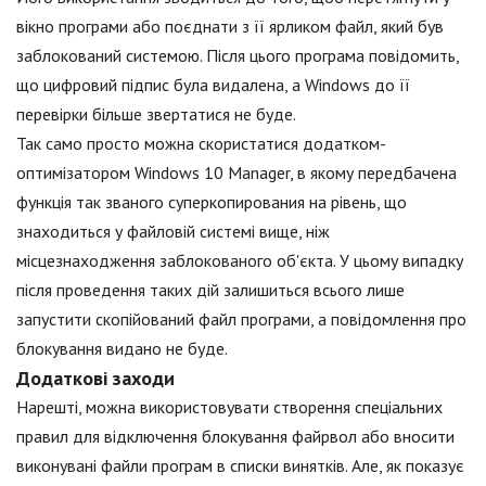
вікно програми або поєднати з її ярликом файл, який був
заблокований системою. Після цього програма повідомить,
що цифровий підпис була видалена, а Windows до її
перевірки більше звертатися не буде.
Так само просто можна скористатися додатком-
оптимізатором Windows 10 Manager, в якому передбачена
функція так званого суперкопирования на рівень, що
знаходиться у файловій системі вище, ніж
місцезнаходження заблокованого об'єкта. У цьому випадку
після проведення таких дій залишиться всього лише
запустити скопійований файл програми, а повідомлення про
блокування видано не буде.
Додаткові заходи
Нарешті, можна використовувати створення спеціальних
правил для відключення блокування файрвол або вносити
виконувані файли програм в списки винятків. Але, як показує