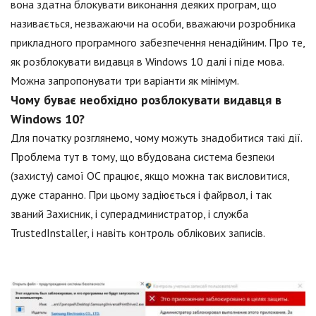
вона здатна блокувати виконання деяких програм, що
називається, незважаючи на особи, вважаючи розробника
прикладного програмного забезпечення ненадійним. Про те,
як розблокувати видавця в Windows 10 далі і піде мова.
Можна запропонувати три варіанти як мінімум.
Чому буває необхідно розблокувати видавця в
Windows 10?
Для початку розглянемо, чому можуть знадобитися такі дії.
Проблема тут в тому, що вбудована система безпеки
(захисту) самої ОС працює, якщо можна так висловитися,
дуже старанно. При цьому задіюється і файрвол, і так
званий Захисник, і суперадминистратор, і служба
TrustedInstaller, і навіть контроль облікових записів.