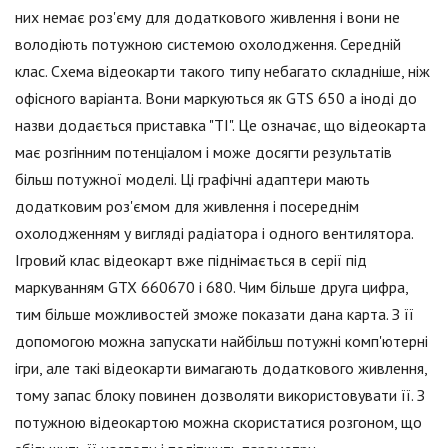
них немає роз'єму для додаткового живлення і вони не
володіють потужною системою охолодження. Середній
клас. Схема відеокарти такого типу небагато складніше, ніж
офісного варіанта. Вони маркуються як GTS 650 а іноді до
назви додається приставка "TI". Це означає, що відеокарта
має розгінним потенціалом і може досягти результатів
більш потужної моделі. Ці графічні адаптери мають
додатковим роз'ємом для живлення і посереднім
охолодженням у вигляді радіатора і одного вентилятора.
Ігровий клас відеокарт вже піднімається в серії під
маркуванням GTX 660670 і 680. Чим більше друга цифра,
тим більше можливостей зможе показати дана карта. З її
допомогою можна запускати найбільш потужні комп'ютерні
ігри, але такі відеокарти вимагають додаткового живлення,
тому запас блоку повинен дозволяти використовувати її. З
потужною відеокартою можна скористатися розгоном, що