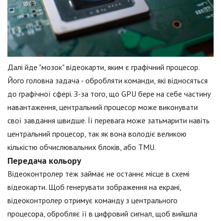
Далі йде "мозок" відеокарти, яким є графічний процесор.
Його головна задача - обробляти команди, які відносяться
до графічної сфері. З-за того, що GPU бере на себе частину
навантаження, центральний процесор може виконувати
свої завдання швидше. Її перевага може затьмарити навіть
центральний процесор, так як вона володіє великою
кількістю обчислювальних блоків, або TMU.
Передача кольору
Відеоконтролер теж займає не останнє місце в схемі
відеокарти. Щоб генерувати зображення на екрані,
відеоконтролер отримує команду з центрального
процесора, обробляє її в цифровий сигнал, щоб вийшла