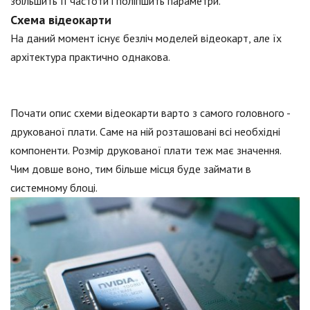
збільшить її частоти і поліпшить параметри.
Схема відеокарти
На даний момент існує безліч моделей відеокарт, але їх
архітектура практично однакова.
Почати опис схеми відеокарти варто з самого головного -
друкованої плати. Саме на ній розташовані всі необхідні
компоненти. Розмір друкованої плати теж має значення.
Чим довше воно, тим більше місця буде займати в
системному блоці.