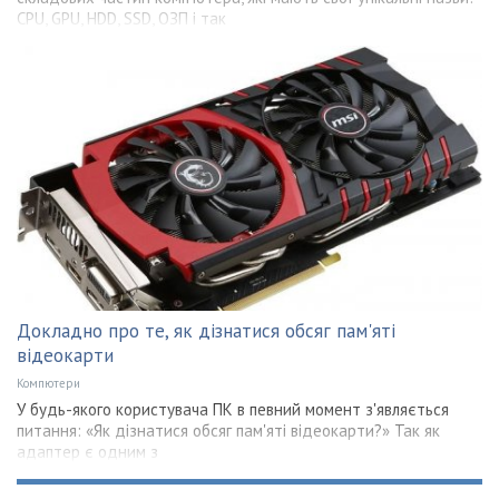
CPU, GPU, HDD, SSD, ОЗП і так
Докладно про те, як дізнатися обсяг пам'яті
відеокарти
Компютери
У будь-якого користувача ПК в певний момент з'являється
питання: «Як дізнатися обсяг пам'яті відеокарти?» Так як
адаптер є одним з