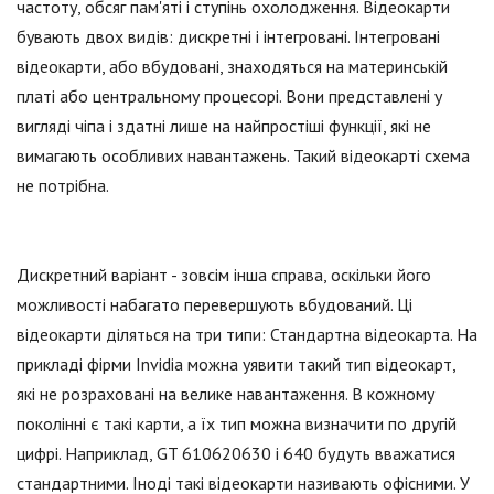
частоту, обсяг пам'яті і ступінь охолодження. Відеокарти
бувають двох видів: дискретні і інтегровані. Інтегровані
відеокарти, або вбудовані, знаходяться на материнській
платі або центральному процесорі. Вони представлені у
вигляді чіпа і здатні лише на найпростіші функції, які не
вимагають особливих навантажень. Такий відеокарті схема
не потрібна.
Дискретний варіант - зовсім інша справа, оскільки його
можливості набагато перевершують вбудований. Ці
відеокарти діляться на три типи: Стандартна відеокарта. На
прикладі фірми Invidia можна уявити такий тип відеокарт,
які не розраховані на велике навантаження. В кожному
поколінні є такі карти, а їх тип можна визначити по другій
цифрі. Наприклад, GT 610620630 і 640 будуть вважатися
стандартними. Іноді такі відеокарти називають офісними. У