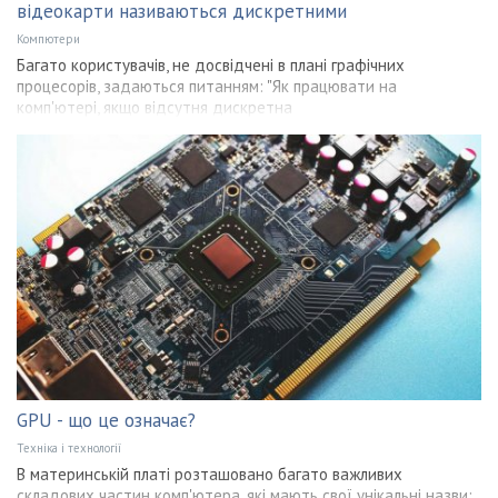
відеокарти називаються дискретними
Компютери
Багато користувачів, не досвідчені в плані графічних
процесорів, задаються питанням: "Як працювати на
комп'ютері, якщо відсутня дискретна
GPU - що це означає?
Техніка і технології
В материнській платі розташовано багато важливих
складових частин комп'ютера, які мають свої унікальні назви: