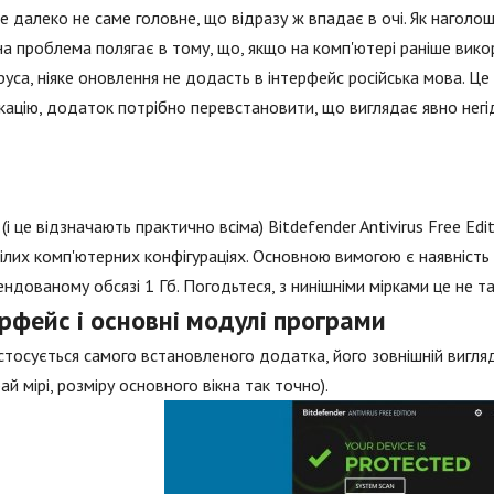
це далеко не саме головне, що відразу ж впадає в очі. Як наголо
а проблема полягає в тому, що, якщо на комп'ютері раніше вик
руса, ніяке оновлення не додасть в інтерфейс російська мова. Ц
кацію, додаток потрібно перевстановити, що виглядає явно нег
(і це відзначають практично всіма) Bitdefender Antivirus Free Edi
ілих комп'ютерних конфігураціях. Основною вимогою є наявність
ндованому обсязі 1 Гб. Погодьтеся, з нинішніми мірками це не та
рфейс і основні модулі програми
тосується самого встановленого додатка, його зовнішній вигляд
рай мірі, розміру основного вікна так точно).