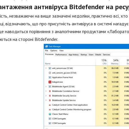
антаження антивіруса Bitdefender на рес
сть, незважаючи на вище зазначені недоліки, практично всі, хт
ці, відзначають, що про присутність антивіруса в системі нагадує
е наводиться порівняння з аналогічними продуктами «Лабораторі
ються на стороні Bitdefender.