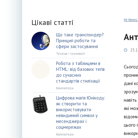
Цікаві статті
Hi-News:
Ант
Що таке транспондер?
Принцип роботи та
сфери застосування
25.1
Техніка і технології
Робота з таблицями в
Сьогод
HTML: від базових тегів
проник
до сучасних
стандартів стилізації
дані к
Компютери
зрозум
Цифрова магія Юнікоду:
навіть
як створити та
які мо
використовувати
невидимий символ у
відоми
месенджерах і
цього 
соцмережах
викори
Компютери