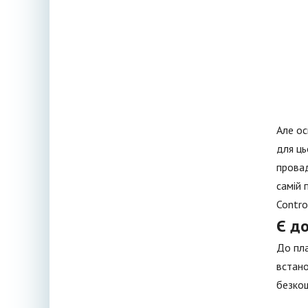
Але ос
для ць
провад
самій 
Control
Є д
До пла
встано
безкош