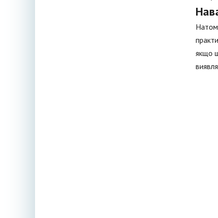
Нав
Натомі
практи
якщо щ
виявля