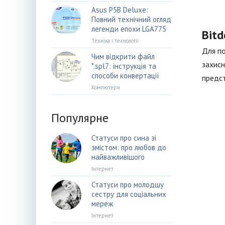
Asus P5B Deluxe:
Повний технічний огляд
легенди епохи LGA775
Bitd
Техніка і технології
Для по
Чим відкрити файл
захисн
*.spl7: інструкція та
способи конвертації
предст
Компютери
Популярне
Статуси про сина зі
змістом: про любов до
найважливішого
Інтернет
Статуси про молодшу
сестру для соціальних
мереж
Інтернет