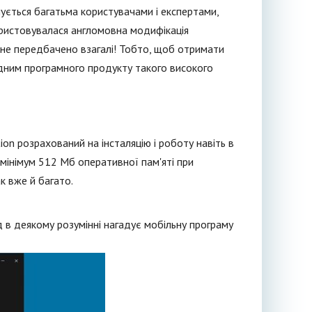
шується багатьма користувачами і експертами,
ористовувалася англомовна модифікація
е не передбачено взагалі! Тобто, щоб отримати
ідним програмного продукту такого високого
tion розрахований на інсталяцію і роботу навіть в
 мінімум 512 Мб оперативної пам'яті при
к вже й багато.
 в деякому розумінні нагадує мобільну програму