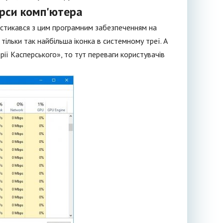
урси комп'ютера
о стикався з цим програмним забезпеченням на
 тільки так найбільша іконка в системному треї. А
ї Касперського», то тут переваги користувачів