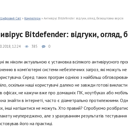
 Цифровий Світ
»
Компютери
» Антивірус Bitdefender: відгуки, огляд, безкоштовна версія
ивірус Bitdefender: відгуки, огляд,
0.2018, 12:24
385
0
ні як ніколи актуальною є установка всілякого антивірусного пр
ненню в комп'ютерні системи небезпечних загроз, які можуть не т
ористувача. Серед таких програм однією з найбільш обговорювани
іло, оскільки наші користувачі далеко не завжди готові викласти
 в офісах, не кажучи вже про домашніх ПК, ноутбуках або мобільн
жна знайти в інтернеті, часто є діаметрально протилежними. Одні
х, інші натішитися не можуть. Хто правий? Спробуємо розібратися
пакету неупереджено, але з урахуванням результатів тестування 
стовував його на практиці.