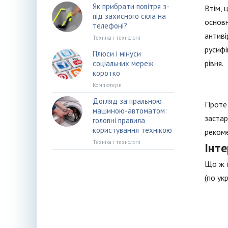
Як прибрати повітря з-
Втім, 
під захисного скла на
основн
телефоні?
антиві
Техніка і технології
русифі
Плюси і мінуси
рівня.
соціальних мереж
коротко
Компютери
Догляд за пральною
Проте 
машиною-автоматом:
застар
головні правила
користування технікою
рекоме
Техніка і технології
Інте
Що ж с
(по ук