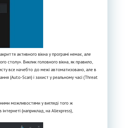
закриття активного вікна у програмі немає, але
о столу». Виклик головного вікна, як правило,
хисту все начебто до межі автоматизовано, але в
ння (Auto-Scan) і захист у реальному часі (Threat
реними можливостями у вигляді того ж
нтернеті (наприклад, на Aliexpress),