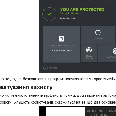
вно не додає безкоштовній програмі популярності у користувачів.
аштування захисту
мо як і мінімалістичний інтерфейс, в тому ж дусі виконані і автом
зовсім! Більшість користувачів скаржиться на те, що два основн