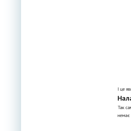
І це я
Нал
Так са
немає 