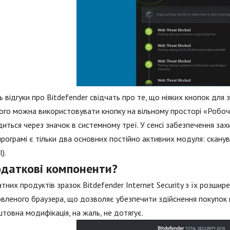
ь відгуки про Bitdefender свідчать про те, що ніяких кнопок для 
ого можна використовувати кнопку на вільному просторі «Робочог
иться через значок в системному треї. У сенсі забезпечення за
програмі є тільки два основних постійно активних модуля: сканува
).
одаткові компоненти?
тних продуктів зразок Bitdefender Internet Security з їх розши
вленого браузера, що дозволяє убезпечити здійснення покупок в і
товна модифікація, на жаль, не дотягує.