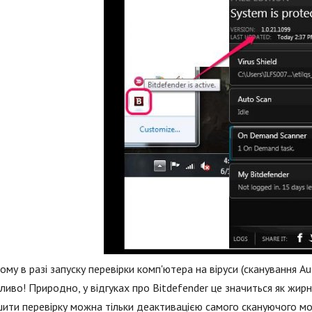
ому в разі запуску перевірки комп'ютера на віруси (сканування Au
иво! Природно, у відгуках про Bitdefender це значиться як жир
ити перевірку можна тільки деактивацією самого скануючого мо