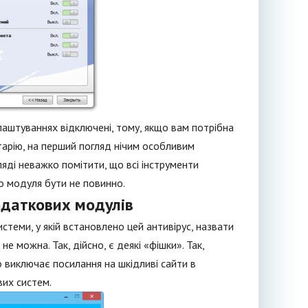
лаштуваннях відключені, тому, якщо вам потрібна
тарію, на перший погляд нічим особливим
яді неважко помітити, що всі інструменти
го модуля бути не повинно.
одаткових модулів
теми, у якій встановлено цей антивірус, назвати
не можна. Так, дійсно, є деякі «фішки». Так,
о виключає посилання на шкідливі сайти в
вих систем.