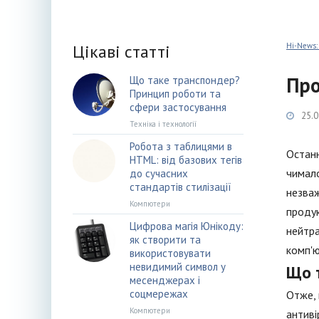
Цікаві статті
Hi-News:
Про
Що таке транспондер?
Принцип роботи та
сфери застосування
25.0
Техніка і технології
Робота з таблицями в
Останн
HTML: від базових тегів
чимало
до сучасних
стандартів стилізації
незваж
Компютери
продук
Цифрова магія Юнікоду:
нейтра
як створити та
комп'ю
використовувати
невидимий символ у
Що т
месенджерах і
соцмережах
Отже, 
Компютери
антиві