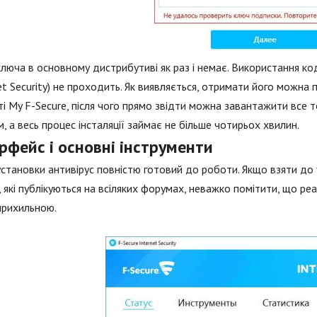
ключа в основному дистрибутиві як раз і немає. Використання код
et Security) не проходить. Як виявляється, отримати його можна 
ті My F-Secure, після чого прямо звідти можна завантажити все 
, а весь процес інсталяції займає не більше чотирьох хвилин.
рфейс і основні інструменти
установки антивірус повністю готовий до роботи. Якщо взяти до 
, які публікуються на всіляких форумах, неважко помітити, що ре
прихильною.