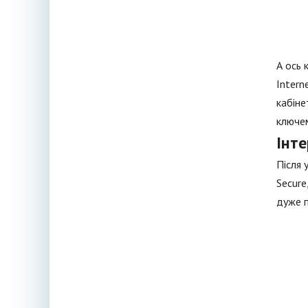
А ось 
Intern
кабіне
ключем
Інте
Після 
Secure
дуже 