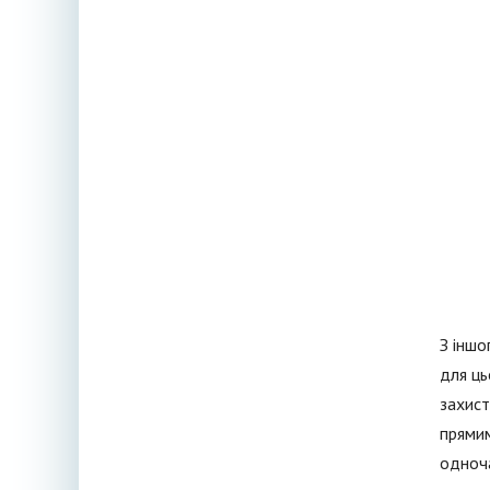
З іншо
для ць
захист
прямим
одноча