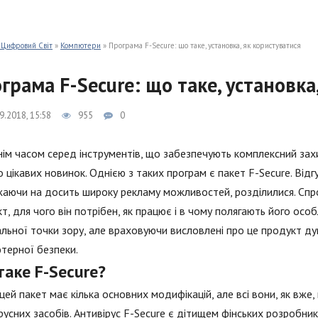
 Цифровий Світ
»
Компютери
» Програма F-Secure: що таке, установка, як користуватися
грама F-Secure: що таке, установка
9.2018, 15:58
955
0
ім часом серед інструментів, що забезпечують комплексний зах
 цікавих новинок. Однією з таких програм є пакет F-Secure. Відгук
аючи на досить широку рекламу можливостей, розділилися. Спро
т, для чого він потрібен, як працює і в чому полягають його особл
льної точки зору, але враховуючи висловлені про це продукт дум
терної безпеки.
аке F-Secure?
цей пакет має кілька основних модифікацій, але всі вони, як вже,
русних засобів. Антивірус F-Secure є дітищем фінських розробникі