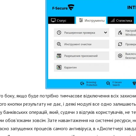
го боку, якщо буде потрібно тимчасове відключення всіх захисн
ого кнопки результату не дає, і деякі модулі все одно залишають
у банківських операцій, який, судячи з відгуків користувачів, не 
и обов'язками зовсім. Зате навантаження на системні ресурси, н
сно запущених процесів самого антивіруса, в «Диспетчері завдан