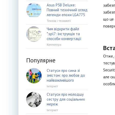
Asus P5B Deluxe:
забезп
Повний технічний огляд
забезп
легенди епохи LGA775
що це 
Техніка і технології
поверх
Чим відкрити файл
*.spl7: інструкція та
способи конвертації
Компютери
Вста
Отже, 
Популярне
тестув
Securi
Статуси про сина зі
змістом: про любов до
але ск
найважливішого
особли
Інтернет
Статуси про молодшу
сестру для соціальних
мереж
Інтернет