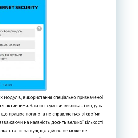
их модулів, використання спеціально призначеної
ся активними. Законні сумніви викликає і модуль
те що працює погано, а не справляється зі своїми
езважаючи на наявність досить великої кількості
ь» стоїть на нулі, що дійсно не може не