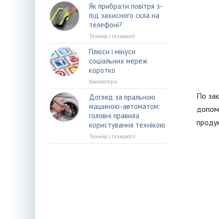
Як прибрати повітря з-
під захисного скла на
телефоні?
Техніка і технології
Плюси і мінуси
соціальних мереж
коротко
Компютери
По зак
Догляд за пральною
машиною-автоматом:
допомо
головні правила
продук
користування технікою
Техніка і технології