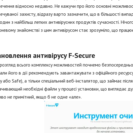
ечення відносно недавно. Не кажучи про його основні можливості
ечуваної захисту, відразу варто зазначити, що в більшості випадк
один з найбільш легких антивірусних продуктів сучасності. Нічог
невому знайомстві з цим антивірусом стає зрозуміло, що працює 
новлення антивірусу F-Secure
розгляд всього комплексу можливостей почнемо безпосередньо з 
али його в дії рекомендують завантажувати з офіційного ресурсу
ty або Safe), а тільки спеціальний веб-інсталятор, що займає піс
ачивающий необхідні файли у процесі установки, що виглядає ду
во не примітний, якщо б не одне «але».