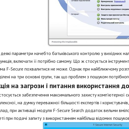
деякі параметри начебто батьківського контролю у вихідних на
ункція, включати її потрібно самому. Що ж стосується інструмен
ма F-Secure похвалитися не може. Однак при найближчому розгл
ілені на три основні групи, так що проблем з пошуком потрібно
ція на загрози і питання використання д
тосується забезпечення максимального захисту комп'ютерної сис
плексної, на думку переважної більшості експертів і користувачів, 
лад, при активації модуля F-Secure Search додаток вельми вміл
еті при подачі запиту з використанням найбільш відомих пошуко