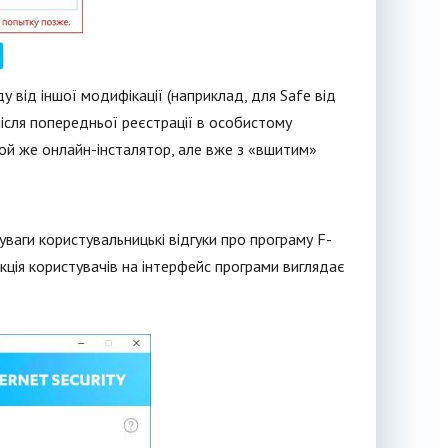
у від іншої модифікації (наприклад, для Safe від
після попередньої реєстрації в особистому
той же онлайн-інсталятор, але вже з «вшитим»
уваги користувальницькі відгуки про програму F-
акція користувачів на інтерфейс програми виглядає