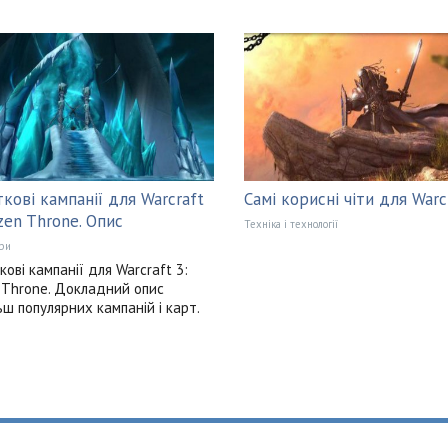
кові кампанії для Warcraft
Самі корисні чіти для Warc
ozen Throne. Опис
Техніка і технології
ри
ові кампанії для Warcraft 3:
 Throne. Докладний опис
ьш популярних кампаній і карт.