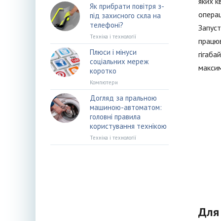
яких к
Як прибрати повітря з-
операц
під захисного скла на
телефоні?
Запуст
Техніка і технології
працюв
Плюси і мінуси
гігаба
соціальних мереж
максим
коротко
Компютери
Догляд за пральною
машиною-автоматом:
головні правила
користування технікою
Техніка і технології
Для