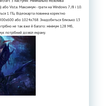
Warcraft 3 наступні: Мінімально можлива
 або Vista. Максимум - грати на Windows 7 /8 і 10.
ься 1 ГГц. Відеокарта повинна коректно
і 800x600 або 1024x768. Знадобиться близько 13
отрібно не так вже й багато: мінімум 128 Мб,
ує потрібний дозвіл екрану.