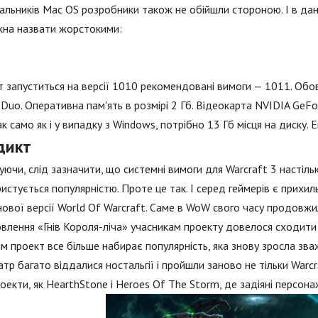
льників Mac OS розробники також не обійшли стороною. І в дан
жна назвати жорстокими:
 запуститься на версії 1010 рекомендовані вимоги — 1011. Обов
 Duo. Оперативна пам'ять в розмірі 2 Гб. Відеокарта NVIDIA GeF
Так само як і у випадку з Windows, потрібно 13 Гб місця на диску
дикт
ючи, слід зазначити, що системні вимоги для Warcraft 3 настільк
истується популярністю. Проте це так. І серед геймерів є прихил
ової версії World Of Warcraft. Саме в WoW свого часу продовжил
влення «Гнів Короля-ліча» учасникам проекту довелося сходити
м проект все більше набирає популярність, яка знову зросла зв
атр багато віддалися ностальгії і пройшли заново не тільки Warcra
роекти, як HearthStone і Heroes Of The Storm, де задіяні персонаж