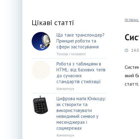
Цікаві статті
Hi-News:
Сис
Що таке транспондер?
Принцип роботи та
сфери застосування
14.0
Техніка і технології
Робота з таблицями в
Систем
HTML: від базових тегів
який б
до сучасних
стандартів стилізації
статті.
Компютери
Цифрова магія Юнікоду:
як створити та
використовувати
невидимий символ у
месенджерах і
соцмережах
Компютери