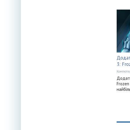
Додат
3: Fr
Компюте
Додатк
Frozen
найбіл