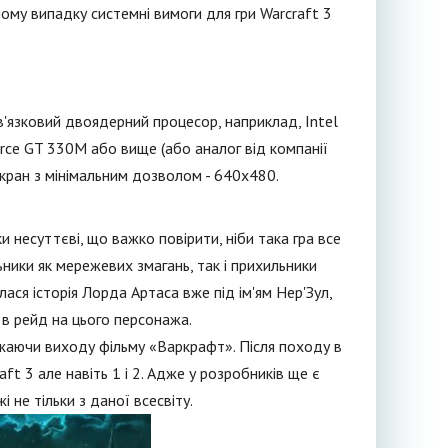
ому випадку системні вимоги для гри Warcraft 3
'язковий двоядерний процесор, наприклад, Intel
orce GT 330M або вище (або аналог від компанії
. Екран з мінімальним дозволом - 640x480.
и несуттєві, що важко повірити, ніби така гра все
ьники як мережевих змагань, так і прихильники
ася історія Лорда Артаса вже під ім'ям Нер'Зул,
 в рейд на цього персонажа.
ажаючи виходу фільму «Варкрафт». Після походу в
ft 3 але навіть 1 і 2. Адже у розробників ще є
і не тільки з даної всесвіту.