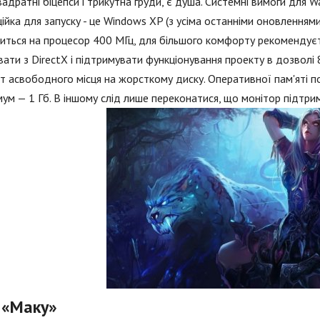
вадратні біцепси і трикутна груди, є душа. Системні вимоги для 
ійка для запуску - це Windows XP (з усіма останніми оновленнями)
иться на процесор 400 МГц, для більшого комфорту рекомендуєт
ати з DirectX і підтримувати функціонування проекту в дозвол
йт асвободного місця на жорсткому диску. Оперативної пам'яті п
ум — 1 Гб. В іншому слід лише переконатися, що монітор підтрим
 «Маку»