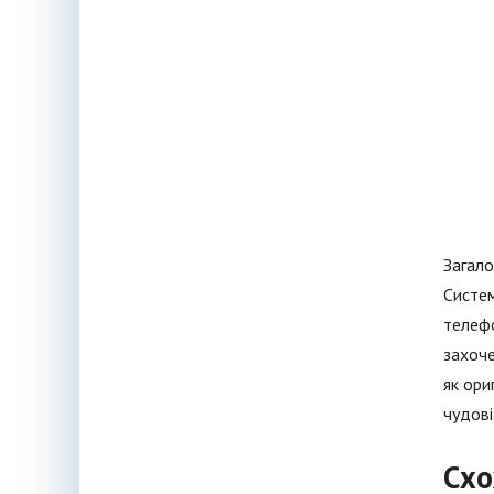
Загало
Систем
телефо
захоче
як ори
чудові
Схо