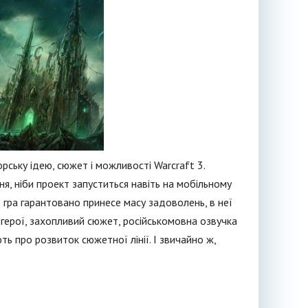
рську ідею, сюжет і можливості Warcraft 3.
я, ніби проект запуститься навіть на мобільному
 гра гарантовано принесе масу задоволень, в неї
і герої, захопливий сюжет, російськомовна озвучка
ють про розвиток сюжетної лінії. І звичайно ж,