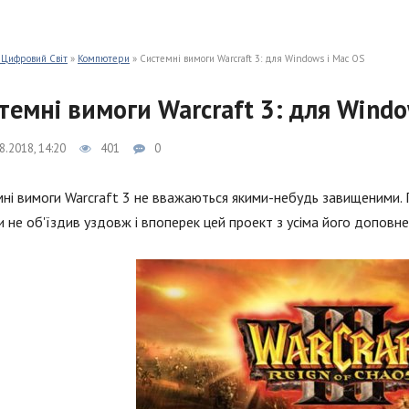
 Цифровий Світ
»
Компютери
» Системні вимоги Warcraft 3: для Windows і Mac OS
темні вимоги Warcraft 3: для Windo
8.2018, 14:20
401
0
ні вимоги Warcraft 3 не вважаються якими-небудь завищеними. 
и не об'їздив уздовж і впоперек цей проект з усіма його доповн