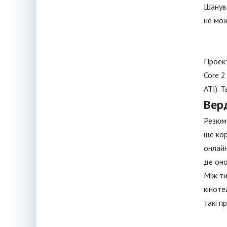
Шанува
не мо
Проект
Core 2
ATI). 
Вер
Резюму
ще кор
онлайн
де оно
Між ти
кіноте
такі п