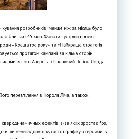
ікування розробників: менше ніж за місяць було
клало близько 45 млн. Фанати зустріли проект
ороди «Краща гра року» та «Найкраща стратегія
овується протягом кампанії за кілька сторін
 силами всього Азерота і Палаючий Легіон Лорда
ого перевтілення в Короля Ліча, а також
є сверхдинамичных ефектів, з-за яких зростає fps,
о в цій невигадливої кутастої графіку з героями, в