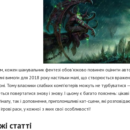
м, кожен шанувальник фентезі обов'язково повинен оцінити авто
ні вимоги для 2018 року настільки малі, що створюється враженн
ні. Тому власники слабких комп'ютерів можуть не турбуватися —
ться повертатися знову і знову. І цьому є багато пояснень: цікав
гіналу, так і доповнення, приголомшливі кат-сцени, які розповіда
 ігрові раси, у кожної з яких свої особливості!
жі статті