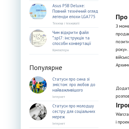
Asus P5B Deluxe:
Повний технічний огляд
Про 
легенди епохи LGA775
Техніка і технології
З моме
Чим відкрити файл
продан
*.spl7: інструкція та
позити
способи конвертації
року».
Компютери
військ
Архим
Популярне
Статуси про сина зі
змістом: про любов до
Додато
найважливішого
розпов
Інтернет
Ігро
Статуси про молодшу
сестру для соціальних
Warcra
мереж
і прое
Інтернет