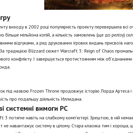
гру
нту виходу в 2002 році популярність проекту перевершила всі оч
о більше мільйона копій, а кількість замовлень (ще до релізу) с
вними відгуками, а ряд друкованих ігрових видань присвоїв наг
 За традицією Blizzard сюжет Warcraft 3: Reign of Chaos промаль
ового конфлікту. І завершується протистоянням між об'єднаними
онда.
к під назвою Frozen Throne продовжує історію Лорда Артеса і й
ість про подальшу діяльність Иллидана.
ві системні вимоги PC
ft 3 потягне навіть на слабкому комп'ютері. Зрештою, в ній нема
кт не навантажує систему в цілому. Стара класика тим і хороша, щ