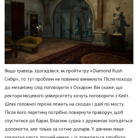
Якщо гравець здогадався, як пройти гру «Diamond Rush
Сибір», то тут проблем не повинно виникнути. Після походу
до механізму слід поговорити з Оскаром. Він скаже, що
ректори місцевого університету хочуть поговорити з Кейт.
Шлях головної героїні лежить на сходах і далі по мосту.
Після його перетину потрібно повернути праворуч, щоб
спуститися до баржі. Власник судна з дружиною погодяться
допомогти, але тільки за сотню доларів. У дівчини лише
кредитна карта, грошей немає, і їх доведеться заробити.