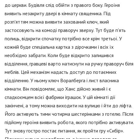
до церкви. Будівля слід обійти з правого боку. Героїня
виявить незакриту двері в кімнату священика. Під
розп'яттям можна виявити захований ключ, який
застосовують на комоді праворуч зверху. Тут буде п'ять
полиць, відкрити спочатку потрібно все крім третьої. У
кожній буде спеціальна картка з дірочками і всіх їх
необхідно забрати. Коли буде відкрито залишився
відділення, гравцеві варто натиснути на ручку праворуч біля
меблів. Цей механізм надасть доступ до потаємних
відділенню. У ньому ключ Воралберга і лист власника
кімнати. Він повідомляє, що Ханс дійсно живий і є
спадкоємцем всієї фабрики іграшок. У цій кімнаті дії
закінчені, а тому можна виходити на вулицю і йти до ліфта.
Його активують тими чотирма шестерінками з готелю. Після
підйому героїня виявить робота, якого потрібно активувати.
Тут знову гостро постає питання, як пройти гру «Сибір».