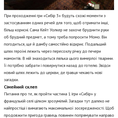
При проходженні гри «Сибір 3» будуть схожі моменти з
застосуванням одних речей для того, щоб отримати інші,
більш корисні. Сама Кейт Уолкер не захоче бруднити руки
об брудний предмет, а тому треба попросити Момо. Він
погодиться, ще й дамбу самостійно відкриє. Подальший
шлях героїні лежить через пересохлу річку до печери
мамонтів. В ній знаходиться лялька цього вимерлої тварини.
Її потрібно забрати і повернутися назад до готелю. Звідси
новий шлях лежить до церкви, де гравця чекають нові
загадки.
Сімейний склеп
Питання про те, як пройти частина 1 ігри «Сибір» у
французькій селі цілком зрозумілий. Загадки тут далеко не
найпростіші і вимагають максимальної зосередженості. Щоб
продовжити пригода гравець повинен попрямувати направо