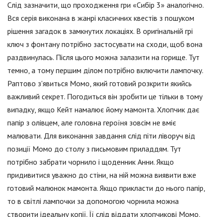
Слід зазначити, що проходження гри «Сибір 3» аналогічно.
Вся серія виконана в жанрі класичних квестів з пошуком
рішення загадок в замкнутих локаціях. В оригінальній грі
ключ з фонтану потрібно застосувати на сходи, щоб вона
раздвинулась. Після цього можна залазити на горище. Тут
темно, а тому першим ділом потрібно включити лампочку.
Раптово з'явиться Момо, який готовий розкрити якийсь
важливий секрет. Погодиться він зробити це тільки в тому
випадку, якщо Кейт намалює йому мамонта. Хлопчик дає
папір з олівцем, але головна героїня зовсім не вміє
малювати. Для виконання завдання слід піти ліворуч від
позиції Момо до столу з письмовим приладдям. Тут
потрібно забрати чорнило і щоденник Анни. Якщо
придивитися уважно до стіни, на ній можна виявити вже
готовий малюнок мамонта. Якщо прикласти до нього папір,
то в світлі лампочки за допомогою чорнила можна
створити ідеальну копії. Її слід віддати хлопчикові Момо,