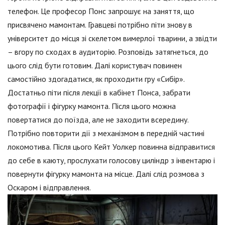
телефон. Це професор Понс запрошує на заняття, що
присвячено мамонтам. Гравцеві потрібно піти знову в
університет до місця зі скелетом вимерлої тварини, а звідти
– вгору по сходах в аудиторію. Розповідь затягнеться, до
цього слід бути готовим. Далі користувач повинен
самостійно здогадатися, як проходити гру «Сибір».
Достатньо піти після лекції в кабінет Понса, забрати
фотографії і фігурку мамонта. Після цього можна
повертатися до поїзда, але не заходити всередину.
Потрібно повторити дії з механізмом в передній частині
локомотива. Після цього Кейт Уолкер повинна відправитися
до себе в каюту, прослухати голосову циліндр з інвентарю і
повернути фігурку мамонта на місце. Далі слід розмова з
Оскаром і відправлення.