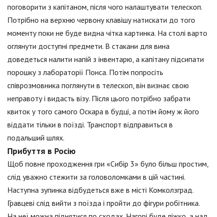
поговорити з капітаном, після чого налаштувати телескоп.
Потрібно на верхню червону клавішу натискати до того
моменту поки не буде видна чітка картинка. На столі варто
оглянути доступні предмети. В стакани для вина
доведеться налити напій з інвентарю, а капітану підсипати
порошку з лабораторії Понса. Потім попросіть
співрозмовника поглянути в телескоп, він визнає свою
неправоту і видасть візу. Після цього потрібно забрати
квиток у того самого Оскара в будці, а потім йому ж його
віддати тільки в поїзді. Транспорт відправиться в
подальший шлях.
Прибуття в Росію
Щоб повне проходження гри «Сибір 3» було більш простим,
слід уважно стежити за головоломками в цій частині.
Наступна зупинка відбудеться вже в місті Комколзград.
Гравцеві слід вийти з поїзда і пройти до фігури робітника.
На неї можна піднятися по сходах. Нагорі буде ліжко, а над