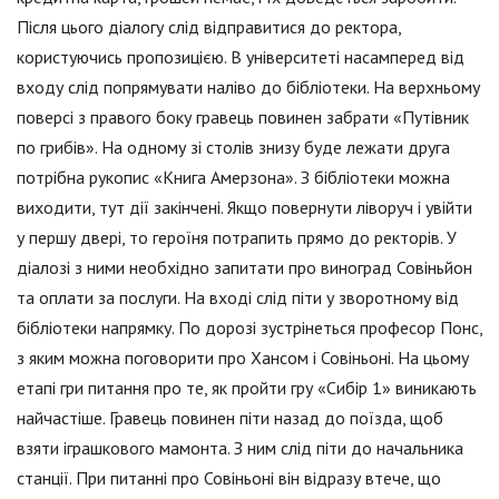
Після цього діалогу слід відправитися до ректора,
користуючись пропозицією. В університеті насамперед від
входу слід попрямувати наліво до бібліотеки. На верхньому
поверсі з правого боку гравець повинен забрати «Путівник
по грибів». На одному зі столів знизу буде лежати друга
потрібна рукопис «Книга Амерзона». З бібліотеки можна
виходити, тут дії закінчені. Якщо повернути ліворуч і увійти
у першу двері, то героїня потрапить прямо до ректорів. У
діалозі з ними необхідно запитати про виноград Совіньйон
та оплати за послуги. На вході слід піти у зворотному від
бібліотеки напрямку. По дорозі зустрінеться професор Понс,
з яким можна поговорити про Хансом і Совіньоні. На цьому
етапі гри питання про те, як пройти гру «Сибір 1» виникають
найчастіше. Гравець повинен піти назад до поїзда, щоб
взяти іграшкового мамонта. З ним слід піти до начальника
станції. При питанні про Совіньоні він відразу втече, що