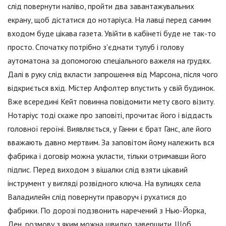
слід повернути наліво, пройти два завантажувальних
екрану, щоб дістатися до нотаріуса. На лавці перед самим
входом буде цікава газета. Увійти в кабінеті буде не так-то
просто. Спочатку потрібно з'єднати тулуб і голову
аутоматона за допомогою спеціального важеля на грудях.
Далі в руку слід вкласти запрошення від Марсона, після чого
відкриється вхід. Містер Алфолтер впустить у свій будинок.
Вже всередині Кейт повинна повідомити мету свого візиту.
Нотаріус тоді скаже про заповіті, прочитає його і віддасть
головної героїні. Виявляється, у Ганни є брат Ганс, але його
вважають давно мертвим. За заповітом йому належить вся
фабрика і договір можна укласти, тільки отримавши його
підпис. Перед виходом з вішалки слід взяти цікавий
інструмент у вигляді розвідного ключа. На вулицях села
Валадилейн слід повернути праворуч і рухатися до
фабрики. По дорозі подзвонить наречений з Нью-Йорка,
Ден, розмову з яким можна швидко завершити. Щоб