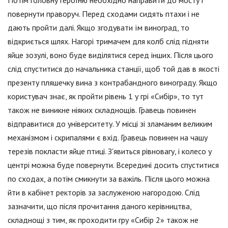
Потім головну героїню необхідно направити до мосту і
повернути праворуч. Перед сходами сидять птахи і не
дають пройти далі. Якщо згодувати їм виноград, то
відкриється шлях. Нагорі тримачем для колб слід підняти
яйце зозулі, воно буде виділятися серед інших. Після цього
слід спуститися до начальника станції, щоб той дав в якості
презенту пляшечку вина з контрабандного винограду. Якщо
користувач знає, як пройти рівень 1 у грі «Сибір», то тут
також не виникне ніяких складнощів. Гравець повинен
відправитися до університету. У місці зі зламаним великим
механізмом і скрипалями є вхід. Гравець повинен на чашу
терезів покласти яйце птиці. З'явиться рівновагу, і колесо у
центрі можна буде повернути. Всередині досить спуститися
по сходах, а потім смикнути за важіль. Після цього можна
йти в кабінет ректорів за заслуженою нагородою. Слід
зазначити, що після прочитання даного керівництва,
складнощі з тим, як проходити гру «Сибір 2» також не