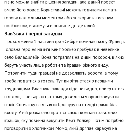
пізно можна знайти рішення загадки, але даний проект
вміло його ховає. Користувачі можуть годинами ламати
голову над одним моментом або ж скористатися цим
посібником, в якому все описане до деталей.
Зав'язка і перші загадки
Проходження 1 частини гри «Сибір» починається у Франції.
Головна героїня на ім'я Кейт Уолкер прибуває в невелике
село Валадилейн. Вона потрапляє на дивні похорон, в яких
беруть участь лише роботи та іграшки різного виду.
Потрапити туди гравцеві не дозволяють ворота, а тому
треба податися в готель. Тут ви зіткнетеся з першими
труднощами. Власника закладу ніде не видно, повертатися
під дощ – не варіант, а тому доведеться організовувати
нічліг. Спочатку слід взяти брошуру на стенді прямо біля
входу. У ній розказано про тієї самої компанії заводних
іграшок, яку повинна викупити Кейт Уолкер. Потім потрібно
поговорити з хлопчиком Момо, який дряпає каракулі на