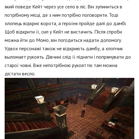
який поведе Кейт через усе село в ліс. Він зупиниться в
потрібному місці, де з ним потрібно поговорити. Тоді
хлопець відкриє ворота, а героїня пройде далі до дамбі.
Щоб відкрити її, сил у Кейт не вистачить. Після спроби
можна йти до Момо, він погодиться надати допомогу.
Удвох персонажі також не відкриють дамбу, а хлопчик
выломает рукоять. Дівчині слід її підняти і попрямувати до
старої човні. Вже непотрібною рукояттю там можна
дістати весло.