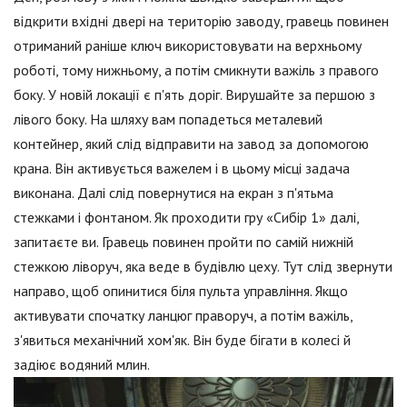
відкрити вхідні двері на територію заводу, гравець повинен
отриманий раніше ключ використовувати на верхньому
роботі, тому нижньому, а потім смикнути важіль з правого
боку. У новій локації є п'ять доріг. Вирушайте за першою з
лівого боку. На шляху вам попадеться металевий
контейнер, який слід відправити на завод за допомогою
крана. Він активується важелем і в цьому місці задача
виконана. Далі слід повернутися на екран з п'ятьма
стежками і фонтаном. Як проходити гру «Сибір 1» далі,
запитаєте ви. Гравець повинен пройти по самій нижній
стежкою ліворуч, яка веде в будівлю цеху. Тут слід звернути
направо, щоб опинитися біля пульта управління. Якщо
активувати спочатку ланцюг праворуч, а потім важіль,
з'явиться механічний хом'як. Він буде бігати в колесі й
задіює водяний млин.