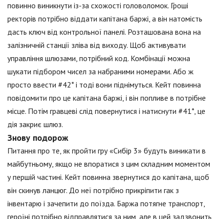
повинно виникнути із-за схожості головоломок. Гроші
ректорів потрібно віддати капітана баржі, а він натомість
дасть ключ від контрольної панелі. Розташована вона на
залізничній станції зліва від виходу. Щоб активувати
управління шлюзами, потрібний код. Комбінації можна
шукати підбором чисел за набраними номерами. Або ж
просто ввести #42* і тоді вони піднімуться. Кейт повинна
повідомити про це капітана баржі, і він попливе в потрібне
місце. Потім гравцеві слід повернутися і натиснути #41*, це
дія закриє шлюз.
Знову подорож
Питання про те, як пройти гру «Сибір 3» будуть виникати в
майбутньому, якщо не впоратися з цим складним моментом
у першій частині. Кейт повинна звернутися до капітана, щоб
він скинув ланцюг. До неї потрібно прикріпити гак з
інвентарю і зачепити до поїзда. Баржа потягне транспорт,
героїні потрібно відправлятися за ним, але в цей задзвонить