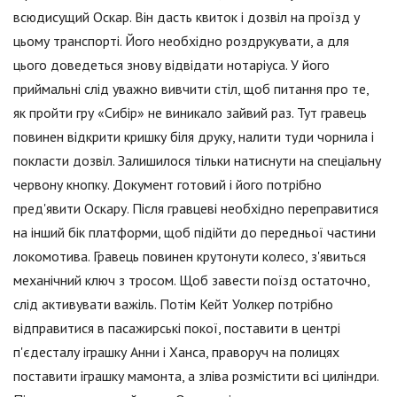
всюдисущий Оскар. Він дасть квиток і дозвіл на проїзд у
цьому транспорті. Його необхідно роздрукувати, а для
цього доведеться знову відвідати нотаріуса. У його
приймальні слід уважно вивчити стіл, щоб питання про те,
як пройти гру «Сибір» не виникало зайвий раз. Тут гравець
повинен відкрити кришку біля друку, налити туди чорнила і
покласти дозвіл. Залишилося тільки натиснути на спеціальну
червону кнопку. Документ готовий і його потрібно
пред'явити Оскару. Після гравцеві необхідно переправитися
на інший бік платформи, щоб підійти до передньої частини
локомотива. Гравець повинен крутонути колесо, з'явиться
механічний ключ з тросом. Щоб завести поїзд остаточно,
слід активувати важіль. Потім Кейт Уолкер потрібно
відправитися в пасажирські покої, поставити в центрі
п'єдесталу іграшку Анни і Ханса, праворуч на полицях
поставити іграшку мамонта, а зліва розмістити всі циліндри.