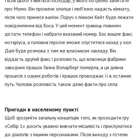
Після цього з'явиться господар, у якого потрібно запитати
про Момо. Він прожене хлопця і люб'язно надасть кімнату,
після чого принесе валізи. Поруч з ліжком Кейт буде лежати
повідомлення від боса. У цей момент гравець повинен
дістати телефон і набрати вказаний номер. Бос вишле факс
нотаріуса, а головна героїня зможе спуститися назад у хол.
Далі буде розмова з тим же власником закладу. Він
віддасть другий факс і розповість, що власниця фабрики
заводних іграшок Ганна Воларберг померла, а ця дивна
процесія з одних роботів і іграшок проводжає її в останню
путь. Чоловік розповість також деякі факти про села.
Пригоди в населеному пункті
Щоб зрозуміти загальну концепцію того, як проходити гру
«Сибір 1» досить уважно вивчати місцевість і прислухатися
до діалогів з іншими персонажами. Після виходу з готелю