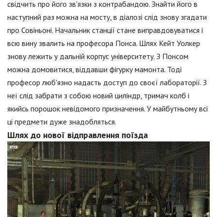
свідчить про його зв'язки з контрабандою. Знайти його в
наступний раз можна на мосту, в діалозі слід знову згадати
про Совіньоні. Начальник станції стане виправдовуватися і
всю вину звалить на професора Понса. Шлях Кейт Уолкер
знову лежить у дальній корпус університету. З Понсом
можна домовитися, віддавши фігурку мамонта. Тоді
професор люб'язно надасть доступ до своєї лабораторії. З
неї слід забрати з собою новий циліндр, тримач колб і
якийсь порошок невідомого призначення. У майбутньому всі
ці предмети дуже знадобляться.
Шлях до нової відправлення поїзда