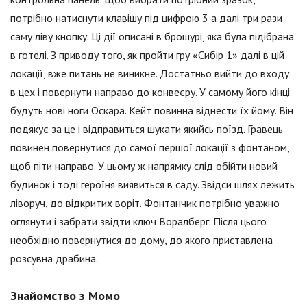
потрібно натиснути клавішу під цифрою 3 а далі три рази
саму ліву кнопку. Ці дії описані в брошурі, яка була підібрана
в готелі. З приводу того, як пройти гру «Сибір 1» далі в цій
локації, вже питань не виникне. Достатньо вийти до входу
в цех і повернути направо до конвеєру. У самому його кінці
будуть нові ноги Оскара. Кейт повинна віднести їх йому. Він
подякує за це і відправиться шукати якийсь поїзд. Гравець
повинен повернутися до самої першої локації з фонтаном,
щоб піти направо. У цьому ж напрямку слід обійти новий
будинок і тоді героїня виявиться в саду. Звідси шлях лежить
ліворуч, до відкритих воріт. Фонтанчик потрібно уважно
оглянути і забрати звідти ключ Воралберг. Після цього
необхідно повернутися до дому, до якого приставлена
розсувна драбина.
Знайомство з Момо