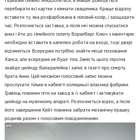
Підказки сильно знадобляться, а інакше доведеться
перебирати всі картки з кімнати священика. Краще відразу
вставити ту, яка розфарбована в ліловий колір, і заощадити
час. Розпочнеться заставка, а після неї можна спускатися
вниз і йти до сімейного склепу Воралберг. Ключ з інвентарю
необхідно вставити в капелюх робота на вході, тоді двері
відчиняться. Всередині потрібно знайти місце поховання
Ханса, але всередині не буде тіла. Замість цього героїня
знайде циліндр Валадилейна і запис в газеті про смерть
брата Анни. Цей механізм голосовий запис можна
прослухати тільки в кабінеті колишньої власниці фабрики.
Гравець повинен піти на завод в її кабінет і активувати
циліндр на музичному апараті. Розпочнеться відео, а після
його завершення Кейт повинна забрати механічну іграшку
родичів разом з голосовим повідомленням.