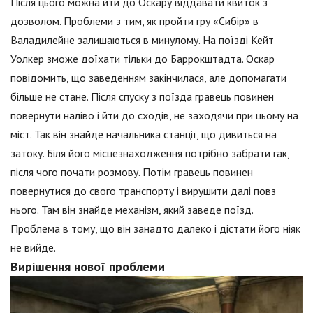
Після цього можна йти до Оскару віддавати квиток з
дозволом. Проблеми з тим, як пройти гру «Сибір» в
Валадилейне залишаються в минулому. На поїзді Кейт
Уолкер зможе доїхати тільки до Баррокштадта. Оскар
повідомить, що заведенням закінчилася, але допомагати
більше не стане. Після спуску з поїзда гравець повинен
повернути наліво і йти до сходів, не заходячи при цьому на
міст. Так він знайде начальника станції, що дивиться на
затоку. Біля його місцезнаходження потрібно забрати гак,
після чого почати розмову. Потім гравець повинен
повернутися до свого транспорту і вирушити далі повз
нього. Там він знайде механізм, який заведе поїзд.
Проблема в тому, що він занадто далеко і дістати його ніяк
не вийде.
Вирішення нової проблеми