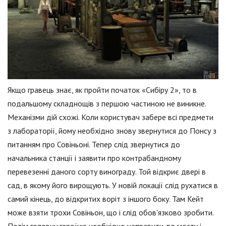
Якщо гравець знає, як пройти початок «Сибіру 2», то в
подальшому складнощів з першою частиною не виникне.
Механізми дій схожі. Коли користувач забере всі предмети
з лабораторії, йому необхідно знову звернутися до Понсу з
питанням про Совіньоні. Тепер слід звернутися до
начальника станції і заявити про контрабандному
перевезенні даного сорту винограду. Той відкриє двері в
сад, в якому його вирощують. У новій локації слід рухатися в
самий кінець, до відкритих воріт з іншого боку. Там Кейт
може взяти трохи Совіньон, що і слід обов'язково зробити.