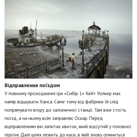
Відправлення поїздом
У повному проходженні гри «Сибір 1» Кейт Уолкер має
намір відшукати Ханса. Саме тому від фабрики їй слід
попрямувати вгору до залізничної станції. Там вже стоїть
поїзд, а на ньому всім заправляє Оскар. Перед
відправленням він запитає квиток, який відсутній у головної
героїні. Далі шлях лежить до каси, в якій знову опиниться