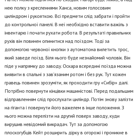
нею полку з кресленнями Ханса, новим голосовим
циліндром і рукояткою. Всі предмети слід забрати і пройти
до контрольної панелі. В неї необхідно вставити важіль з
інвентарю і почати рухати робота. В результаті правильних
рухів він повинен опинитися над поїздом. Тоді за
допомогою червоної кнопки з аутоматона вилетить трос,
який заведе поїзд. Біля нього буде незнайомий чоловік. Він
піде у напрямку до заводу. Оскара всередині поїзда можна
виявити в спальні з зав'язаним ротом і без рук. Тут кожен
гравець повинен зрозуміти, як проходити гру «Сибір» далі.
Потрібно повернути кінцівки машиністові. Перед подальшим
відправленням слід прослухати циліндр. Потім знову залізти
на гіганта і повернути його важелем в інше положення. З
нього можна перелізти на другий поверх заводу, куди
вирушив невідомий викрадач. Тут за допомогою
плоскогубців Кейт розширить дірку в огорожі і проникне в