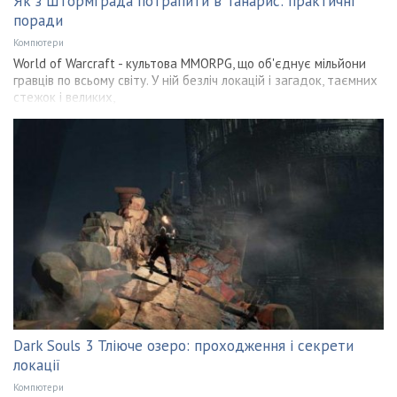
Як з Штормграда потрапити в Танарис: практичні
поради
Компютери
World of Warcraft - культова MMORPG, що об'єднує мільйони
гравців по всьому світу. У ній безліч локацій і загадок, таємних
стежок і великих,
Dark Souls 3 Тліюче озеро: проходження і секрети
локації
Компютери