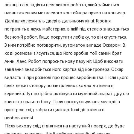
локації слід задіяти невеликого робота, який займеться
навантаженням металевого контейнера прямо на конвеєр.
Далі шлях лежить в двері в дальньому кінці. Героїня
потрапить в якусь майстерню, в якій під стелею знаходиться
безногий робот. Якщо покрутити лебідку, то він спуститься.
З ним потрібно поговорити, аутоматон випаде Оскаром. В
ході розмови з'ясується, що його зробив той самий брат
Анни, Ханс. Робот попросить нову пару ніг. Щоб виконати
завдання знадобиться його картка від контролера. Оскар
видасть її при розмові про процес виробництва. Після цього
шлях лежить нагору по металевих сходах до кімнаті
керівника. Тут потрібно активувати музичний апарат другою
книгою з правого боку. Після прослуховування мелодії з
пристрою слід забрати циліндр. Інші дії в кімнаті
необов'язкові.
Після виходу слід піднятися на наступний поверх, де буде
контрольна панель. Щоб вибрати потрібний зразок,