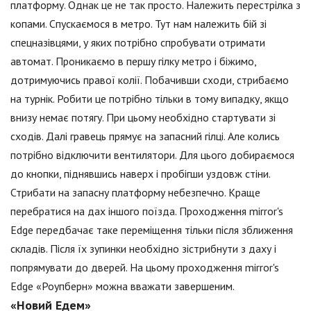
платформу. Однак це не так просто. Належить перестрілка з
копами. Спускаємося в метро. Тут нам належить бій зі
спецназівцями, у яких потрібно спробувати отримати
автомат. Проникаємо в першу гілку метро і біжимо,
дотримуючись правої колії. Побачивши сходи, стрибаємо
на турнік. Робити це потрібно тільки в тому випадку, якщо
внизу немає потягу. При цьому необхідно стартувати зі
сходів. Далі гравець прямує на запасний гілці. Але колись
потрібно відключити вентилятори. Для цього добираємося
до кнопки, піднявшись наверх і пробігши уздовж стіни.
Стрибати на запасну платформу небезпечно. Краще
перебратися на дах іншого поїзда. Проходження mirror's
Edge передбачає таке переміщення тільки після зближення
складів. Після їх зупинки необхідно зістрибнути з даху і
попрямувати до дверей. На цьому проходження mirror's
Edge «Роупберн» можна вважати завершеним.
«Новий Едем»