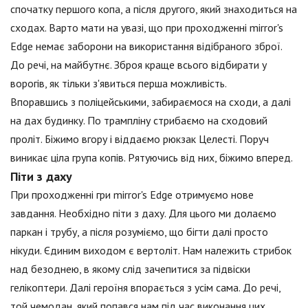
спочатку першого копа, а після другого, який знаходиться на
сходах. Варто мати на увазі, що при проходженні mirror's
Edge немає заборони на використання відібраного зброї.
До речі, на майбутнє. Зброя краще всього відбирати у
ворогів, як тільки з'явиться перша можливість.
Впоравшись з поліцейськими, забираємося на сходи, а далі
на дах будинку. По трампліну стрибаємо на сходовий
проліт. Біжимо вгору і віддаємо рюкзак Целесті. Поруч
виникає ціла група копів. Рятуючись від них, біжимо вперед.
Піти з даху
При проходженні гри mirror's Edge отримуємо нове
завдання. Необхідно піти з даху. Для цього ми долаємо
паркан і трубу, а після розуміємо, що бігти далі просто
нікуди. Єдиним виходом є вертоліт. Нам належить стрибок
над безоднею, в якому слід зачепитися за підвіски
гелікоптери. Далі героїня впорається з усім сама. До речі,
той чемодан, який попався нам під час виконання цих