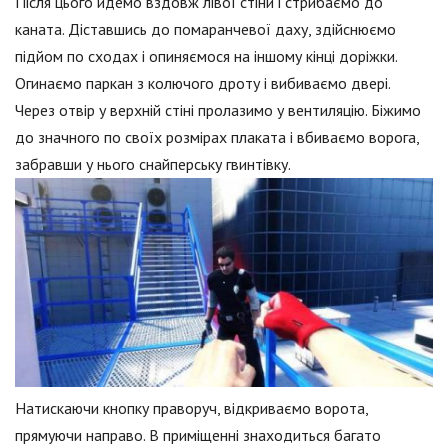
Після цього йдемо вздовж лівої стіни і стрибаємо до
каната. Діставшись до помаранчевої даху, здійснюємо
підйом по сходах і опиняємося на іншому кінці доріжки.
Огинаємо паркан з колючого дроту і вибиваємо двері.
Через отвір у верхній стіні пролазимо у вентиляцію. Біжимо
до значного по своїх розмірах плаката і вбиваємо ворога,
забравши у нього снайперську гвинтівку.
Натискаючи кнопку праворуч, відкриваємо ворота,
прямуючи направо. В приміщенні знаходиться багато