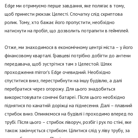
Edge ми отримуємо перше завдання, яке полягає в тому,
щоб принести рюкзак Целесті. Спочатку слід скриптова
ролик. Тому, хто бажає його пропустити, необхідно
натиснути на пробіл, що дозволить потрапити в геймплей.
Отже, ми знаходимося в економічному центрі міста – у його
фінансовому кварталі. Гравцеві потрібно добігти до антени
передавача, щоб зустрітися там з Целестой. Шлях
проходження mirror's Edge очевидний. Необхідно
спуститися вниз, перестрибнути на іншу будівлю, а далі
перебратися через огорожу. Для цього знадобиться
використовувати сонячні батареї. Після цього необхідно
піднятися по канатній доріжці на піднесення. Далі – плавний
стрибок вниз. Опиняємося на будівлі і проходимо вперед по
трубі. Після цього – стрибок ліворуч, розбіг і рух по стіні, яке
також закінчується стрибком. Цілитися слід у ліву трубу, за