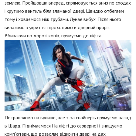
землею. Пройшовши вперед, спрямовуються вниз по сходах
і крутимо вентиль біля зламаної двері. Швидко отбегаем
тому і ховаємося між трубами. Лунає вибух. Після нього
вилазимо з укриття і проходимо в дверний проріз.
Вбиваючи по дорозі копів, прямуємо до ліфта.
Потрапляємо на вулицю, але з-за снайперів прямуємо назад
в Шард. Піднімаємося На ліфті до серверної і знищуємо
комп'ютери, що дозволяє відкрити двері на дах.