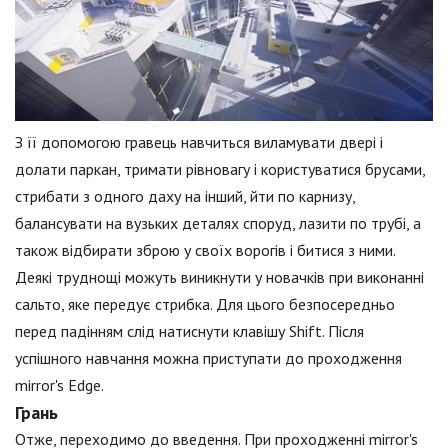
З її допомогою гравець навчиться виламувати двері і
долати паркан, тримати рівновагу і користуватися брусами,
стрибати з одного даху на інший, йти по карнизу,
балансувати на вузьких деталях споруд, лазити по трубі, а
також відбирати зброю у своїх ворогів і битися з ними.
Деякі труднощі можуть виникнути у новачків при виконанні
сальто, яке передує стрибка. Для цього безпосередньо
перед падінням слід натиснути клавішу Shift. Після
успішного навчання можна приступати до проходження
mirror's Edge.
Грань
Отже, переходимо до введення. При проходженні mirror's