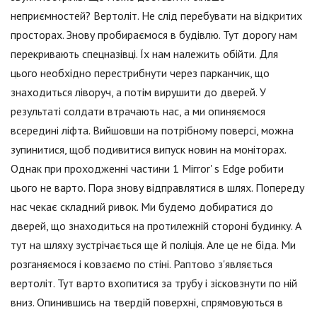
неприємностей? Вертоліт. Не слід перебувати на відкритих
просторах. Знову пробираємося в будівлю. Тут дорогу нам
перекривають спецназівці. Їх нам належить обійти. Для
цього необхідно перестрибнути через парканчик, що
знаходиться ліворуч, а потім вирушити до дверей. У
результаті солдати втрачають нас, а ми опиняємося
всередині ліфта. Вийшовши на потрібному поверсі, можна
зупинитися, щоб подивитися випуск новин на моніторах.
Однак при проходженні частини 1 Mirror' s Edge робити
цього не варто. Пора знову відправлятися в шлях. Попереду
нас чекає складний ривок. Ми будемо добиратися до
дверей, що знаходиться на протилежній стороні будинку. А
тут на шляху зустрічається ще й поліція. Але це не біда. Ми
розганяємося і ковзаємо по стіні. Раптово з'являється
вертоліт. Тут варто вхопитися за трубу і зісковзнути по ній
вниз. Опинившись на твердій поверхні, спрямовуються в