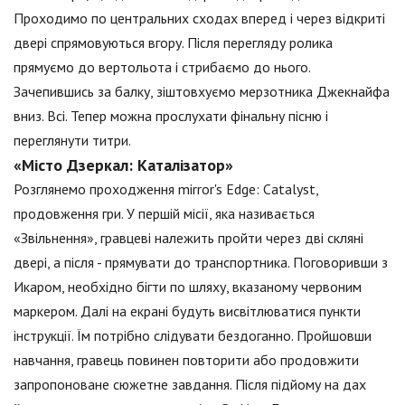
Проходимо по центральних сходах вперед і через відкриті
двері спрямовуються вгору. Після перегляду ролика
прямуємо до вертольота і стрибаємо до нього.
Зачепившись за балку, зіштовхуємо мерзотника Джекнайфа
вниз. Всі. Тепер можна прослухати фінальну пісню і
переглянути титри.
«Місто Дзеркал: Каталізатор»
Розглянемо проходження mirror's Edge: Catalyst,
продовження гри. У першій місії, яка називається
«Звільнення», гравцеві належить пройти через дві скляні
двері, а після - прямувати до транспортника. Поговоривши з
Икаром, необхідно бігти по шляху, вказаному червоним
маркером. Далі на екрані будуть висвітлюватися пункти
інструкції. Їм потрібно слідувати бездоганно. Пройшовши
навчання, гравець повинен повторити або продовжити
запропоноване сюжетне завдання. Після підйому на дах