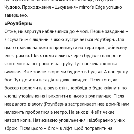
Чудово. Проходження «Цькування» mirror's Edge успішно
завершено.
«Роупберн»
Отже, ми впритул наблизилися до 4 чолі. Перше завдання –
з'ясувати ім'я людини, з якою зустрічається Роупберн. Для
цього гравцю належить проникнути на територію, обнесену
електрикою. Шлях сюди лежить через будівлю навпроти, з
якого можна потрапити на трубу. Тут нас чекає кнопка-
вимикач. Вже зовсім скоро ми будемо в будівлі. А попереду
бос. Тут доводиться діяти дуже швидко. Після того, як
боксер проломить дірку в стіні, необхідно буде клікнути по
кнопці уповільнення і вихопити в нього з рук палицю. Після
невдалого діалогу (Роупберна застреливает невідомий) нам
належить пробратися в метро. На виході Фейт чекає
натовп копів. Натискаємо уповільнення і відбираємо у них
зброю. Після цього – бігом в ліфт, щоб потрапити на