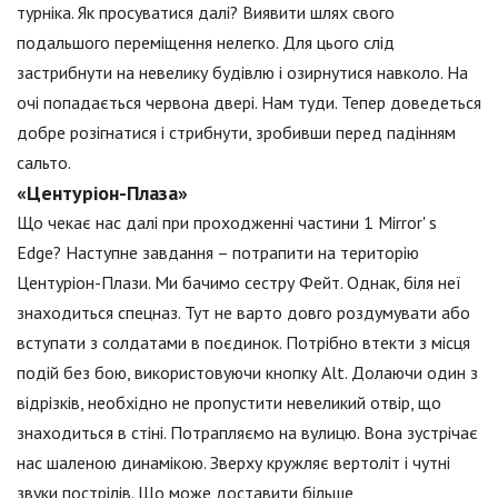
турніка. Як просуватися далі? Виявити шлях свого
подальшого переміщення нелегко. Для цього слід
застрибнути на невелику будівлю і озирнутися навколо. На
очі попадається червона двері. Нам туди. Тепер доведеться
добре розігнатися і стрибнути, зробивши перед падінням
сальто.
«Центуріон-Плаза»
Що чекає нас далі при проходженні частини 1 Mirror' s
Edge? Наступне завдання – потрапити на територію
Центуріон-Плази. Ми бачимо сестру Фейт. Однак, біля неї
знаходиться спецназ. Тут не варто довго роздумувати або
вступати з солдатами в поєдинок. Потрібно втекти з місця
подій без бою, використовуючи кнопку Alt. Долаючи один з
відрізків, необхідно не пропустити невеликий отвір, що
знаходиться в стіні. Потрапляємо на вулицю. Вона зустрічає
нас шаленою динамікою. Зверху кружляє вертоліт і чутні
звуки пострілів. Що може доставити більше