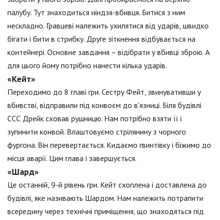
палубу. Тут знаходиться ніндзя-вбивця. Битися з ним
нескладно. Гравцеві належить ухилятися від ударів, швидко
бігати і бити в стрибку. Друге зіткнення відбувається на
контейнері. Основне завдання – відібрати у вбивці зброю. А
для цього йому потрібно нанести кілька ударів.
«Кейт»
Переходимо до 8 главі гри. Сестру Фейт, звинувативши у
вбивстві, відправили під конвоєм до в'язниці. Біля будівлі
ССС Дрейк сховав рушницю. Нам потрібно взяти її і
зупинити конвой. Влаштовуємо стрілянину з чорного
фургона. Він перевертається. Кидаємо гвинтівку і біжимо до
місця аварії. Цим глава і завершується.
«Шард»
Це останній, 9-й рівень гри. Кейт схоплена і доставлена до
будівлі, яке називають Шардом. Нам належить потрапити
всередину через технічні приміщення, що знаходяться під