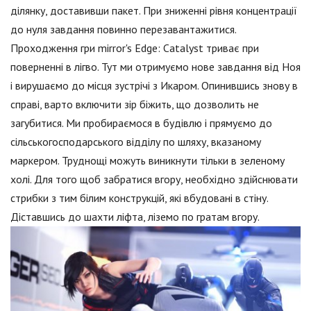
ділянку, доставивши пакет. При зниженні рівня концентрації
до нуля завдання повинно перезавантажитися.
Проходження гри mirror's Edge: Catalyst триває при
поверненні в лігво. Тут ми отримуємо нове завдання від Ноя
і вирушаємо до місця зустрічі з Икаром. Опинившись знову в
справі, варто включити зір біжить, що дозволить не
загубитися. Ми пробираємося в будівлю і прямуємо до
сільськогосподарського відділу по шляху, вказаному
маркером. Труднощі можуть виникнути тільки в зеленому
холі. Для того щоб забратися вгору, необхідно здійснювати
стрибки з тим білим конструкцій, які вбудовані в стіну.
Діставшись до шахти ліфта, ліземо по гратам вгору.