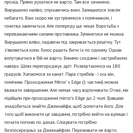
прохід. Прямо рухатися не варто. Там все зачинено.
Вирушаємо наліво, спускаючись вниз. Залишилося зовсім
небагато. Вже скоро ми зустрінемося з помічником, і
гонитва закінчиться. Але попереду ще чекає боротьба з
переважаючими силами противника. Зупинятися не можна.
Вирушаємо вліво, падаючи під закривається решітку. Тут
з'являються копи. Голос радить бити їх по одному. Однак
вплутуватися в бій не варто. Біжимо сходами і застрибаємо
наверх. Шлях перегороджує дріт. Розвертаємося на 180
градусів. Хапаємося за канат. Пара стрибків - і ось він,
помічник. Проходження Mirror' s Edge (1 частині) можна
вважати завершеним. Але немає часу відпочивати. Отже, ми
підійшли при проходженні mirror's Edge до 2 чолі. Гравцеві
знадобиться знайти Джекнайфа, щоб допитати його. Для
того щоб виконати це завдання, потрібно вийти на вулицю і
почати погоню по дахах. Слідувати потрібно
безпосередньо за Джекнайфом. Переживати не варто.