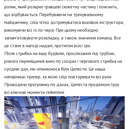
ролик, який розкриє гравцеві сюжетну частину і пояснить,
що відбувається. Перебуваючи на тренувальному
майданчику, слід чітко дотримуватися вказівок інструктора,
виконуючи всі їх по черзі. При цьому необхідно
запам'ятовувати розкладку, а також значення команд. Все
це стане в нагоді надалі, протягом всієї гри.
Після стрибка на іншу будівлю, прослизання під трубою,
різкого переміщення вниз по сходах і чергового стрибка на
сусідню дах, ми опиняємося біля Целести. Це наша
напарниця-тренер, за якою слід повторювати всі рухи.
Проводячи прогулянку по дахах, Целеста продемонструє
всі ключові моменти геймплея.