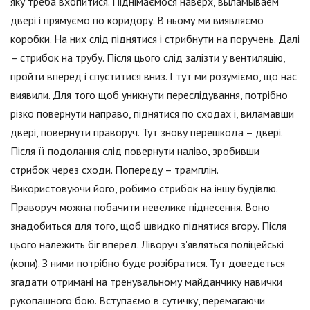
яку треба вхопитися. Піднімаємося наверх, выламываем
двері і прямуємо по коридору. В ньому ми виявляємо
коробки. На них слід піднятися і стрибнути на поручень. Далі
– стрибок на трубу. Після цього слід залізти у вентиляцію,
пройти вперед і спуститися вниз. І тут ми розуміємо, що нас
виявили. Для того щоб уникнути переслідування, потрібно
різко повернути направо, піднятися по сходах і, виламавши
двері, повернути праворуч. Тут знову перешкода – двері.
Після її подолання слід повернути наліво, зробивши
стрибок через сходи. Попереду – трамплін.
Використовуючи його, робимо стрибок на іншу будівлю.
Праворуч можна побачити невелике піднесення. Воно
знадобиться для того, щоб швидко піднятися вгору. Після
цього належить біг вперед. Ліворуч з'являться поліцейські
(копи). З ними потрібно буде розібратися. Тут доведеться
згадати отримані на тренувальному майданчику навички
рукопашного бою. Вступаємо в сутичку, перемагаючи