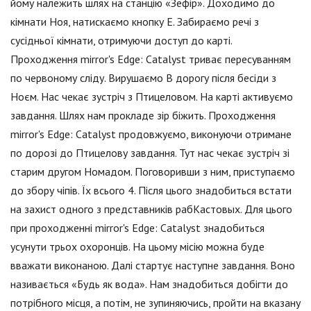
йому належить шлях на станцію «Зефір». Доходимо до
кімнати Ноя, натискаємо кнопку Е. Забираємо речі з
сусідньої кімнати, отримуючи доступ до карті.
Проходження mirror's Edge: Catalyst триває пересуванням
по червоному сліду. Вирушаємо В дорогу після бесіди з
Ноєм. Нас чекає зустріч з Птицеловом. На карті активуємо
завдання. Шлях нам прокладе зір біжить. Проходження
mirror's Edge: Catalyst продовжуємо, виконуючи отримане
по дорозі до Птицелову завдання. Тут нас чекає зустріч зі
старим другом Номадом. Поговоривши з ним, приступаємо
до збору чіпів. Їх всього 4. Після цього знадобиться встати
на захист одного з представників рабКастовых. Для цього
при проходженні mirror's Edge: Catalyst знадобиться
усунути трьох охоронців. На цьому місію можна буде
вважати виконаною. Далі стартує наступне завдання. Воно
називається «Будь як вода». Нам знадобиться добігти до
потрібного місця, а потім, не зупиняючись, пройти на вказану