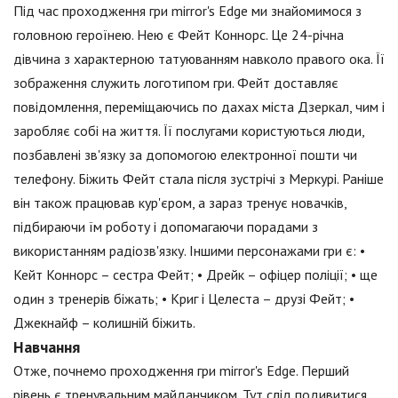
Під час проходження гри mirror's Edge ми знайомимося з
головною героїнею. Нею є Фейт Коннорс. Це 24-річна
дівчина з характерною татуюванням навколо правого ока. Її
зображення служить логотипом гри. Фейт доставляє
повідомлення, переміщаючись по дахах міста Дзеркал, чим і
заробляє собі на життя. Її послугами користуються люди,
позбавлені зв'язку за допомогою електронної пошти чи
телефону. Біжить Фейт стала після зустрічі з Меркурі. Раніше
він також працював кур'єром, а зараз тренує новачків,
підбираючи їм роботу і допомагаючи порадами з
використанням радіозв'язку. Іншими персонажами гри є: •
Кейт Коннорс – сестра Фейт; • Дрейк – офіцер поліції; • ще
один з тренерів біжать; • Криг і Целеста – друзі Фейт; •
Джекнайф – колишній біжить.
Навчання
Отже, почнемо проходження гри mirror's Edge. Перший
рівень є тренувальним майданчиком. Тут слід подивитися