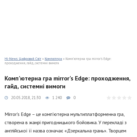
Hi-News: Цифровий Світ
»
Компютери
» Комп'ютерна гра mirror's Edge:
проходження, гайд, системні вимоги
Комп'ютерна гра mirror's Edge: проходження,
гайд, системні вимоги
20.05.2018, 21:30
1 240
0
Mirror's Edge – це комп'ютерна мультиплатформенна гра,
створена в жанрі пригодницького бойовика. У перекладі з
англійської її назва означає «Дзеркальна грань». Творцем