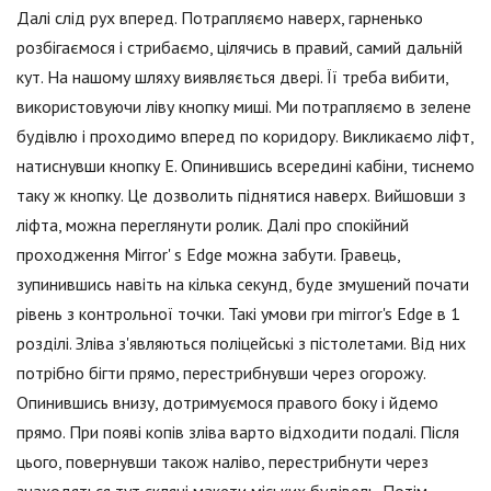
Далі слід рух вперед. Потрапляємо наверх, гарненько
розбігаємося і стрибаємо, цілячись в правий, самий дальній
кут. На нашому шляху виявляється двері. Її треба вибити,
використовуючи ліву кнопку миші. Ми потрапляємо в зелене
будівлю і проходимо вперед по коридору. Викликаємо ліфт,
натиснувши кнопку Е. Опинившись всередині кабіни, тиснемо
таку ж кнопку. Це дозволить піднятися наверх. Вийшовши з
ліфта, можна переглянути ролик. Далі про спокійний
проходження Mirror' s Edge можна забути. Гравець,
зупинившись навіть на кілька секунд, буде змушений почати
рівень з контрольної точки. Такі умови гри mirror's Edge в 1
розділі. Зліва з'являються поліцейські з пістолетами. Від них
потрібно бігти прямо, перестрибнувши через огорожу.
Опинившись внизу, дотримуємося правого боку і йдемо
прямо. При появі копів зліва варто відходити подалі. Після
цього, повернувши також наліво, перестрибнути через