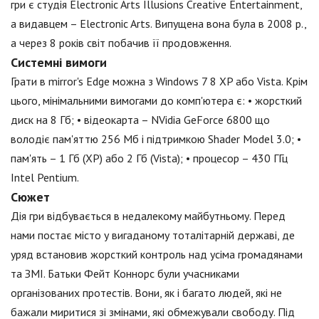
гри є студія Electronic Arts Illusions Creative Entertainment,
а видавцем – Electronic Arts. Випущена вона була в 2008 р.,
а через 8 років світ побачив її продовження.
Системні вимоги
Грати в mirror's Edge можна з Windows 7 8 XP або Vista. Крім
цього, мінімальними вимогами до комп'ютера є: • жорсткий
диск на 8 Гб; • відеокарта – NVidia GeForce 6800 що
володіє пам'яттю 256 Мб і підтримкою Shader Model 3.0; •
пам'ять – 1 Гб (XP) або 2 Гб (Vista); • процесор – 430 ГГц
Intel Pentium.
Сюжет
Дія гри відбувається в недалекому майбутньому. Перед
нами постає місто у вигаданому тоталітарній державі, де
уряд встановив жорсткий контроль над усіма громадянами
та ЗМІ. Батьки Фейт Коннорс були учасниками
організованих протестів. Вони, як і багато людей, які не
бажали миритися зі змінами, які обмежували свободу. Під