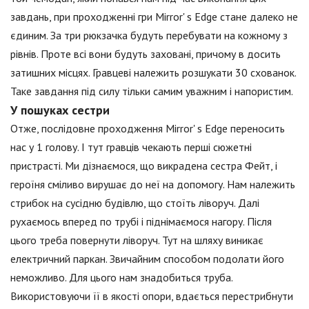
завдань, при проходженні гри Mirror' s Edge стане далеко не
єдиним. За три рюкзачка будуть перебувати на кожному з
рівнів. Проте всі вони будуть заховані, причому в досить
затишних місцях. Гравцеві належить розшукати 30 схованок.
Таке завдання під силу тільки самим уважним і напористим.
У пошуках сестри
Отже, послідовне проходження Mirror' s Edge переносить
нас у 1 голову. І тут гравців чекають перші сюжетні
пристрасті. Ми дізнаємося, що викрадена сестра Фейт, і
героїня сміливо вирушає до неї на допомогу. Нам належить
стрибок на сусідню будівлю, що стоїть ліворуч. Далі
рухаємось вперед по трубі і піднімаємося нагору. Після
цього треба повернути ліворуч. Тут на шляху виникає
електричний паркан. Звичайним способом подолати його
неможливо. Для цього нам знадобиться труба.
Використовуючи її в якості опори, вдається перестрибнути