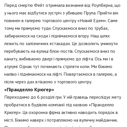
Перед смертю Фейт отримала визнання від Роупберна, що
у нього має відбутися зустріч з убивцею Прупа. Прийти він
повинен в галерею торгового центру «Новий Едем». Саме
тому ми прямуємо туди. Спускаємося вниз по трубах,
забираємося на сходи і піднімаємося вгору. Наш шлях
лежить по залізничних естакадах. Це дозволить уникнути
перебувають на вулиці блок-постів. Спускаємося вниз по
канату, вибиваємо двері і прямуємо до ліфта. Ось ми і в
атріумі. Однак тут починають стріляти копи. Ми біжимо
наліво і піднімаємося на ліфті. Повертаємося в галерею, а
після через дах втікаємо з торгового центру.
«Піранделло Крюгер»
Переходимо до 6 розділі гри. У ній гравець переслідує мету
пробратися в будівлю компанії під назвою «Піранделло
Крюгер». Ця охоронна фірма активно наводить порядок в
місті. Біжимо наверх і потрапляємо на вуличну майданчик.