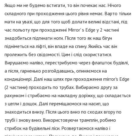
Якщо ми не будемо встигати, то він почекає нас. Нічого
складного при проходження цього рівня немає. Варто тільки
мати на увазі, що для того щоб долати великі відстані, під
час польоту при проходженні Mirror' s Edge у 2 частині
знадобиться підгинати ноги. Після того як наш бігун
підніметься на ліфті, він впаде на спину. Якийсь час він
пролежить без свідомості. Цим і слід скористатися.
Вирушаємо наліво, перестрибуємо через флагшток будівлі,
а після, гарненько розгойдавшись, опиняємося на
кондиціонері. Далі наш шлях при проходження mirror's Edge
(2 частини) проходить по трубах. Вибираємо другу за
рахунком і стрибаємо на накладну доріжку, що складається
з цегли і дощок. Далі переміщаємося на насип, що
знаходиться внизу. Після цього вниз по сходах вгору по
трубі і знову вниз. Використовуючи трамплін, робимо
стрибок на будівельні ліси. Розвертаємося наліво і