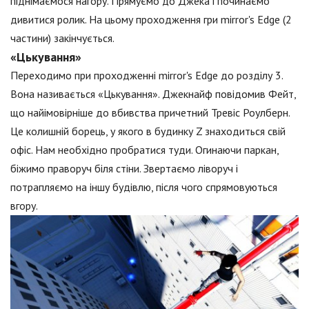
піднімаємося нагору. Прямуємо до Джека і починаємо
дивитися ролик. На цьому проходження гри mirror's Edge (2
частини) закінчується.
«Цькування»
Переходимо при проходженні mirror's Edge до розділу 3.
Вона називається «Цькування». Джекнайф повідомив Фейт,
що найімовірніше до вбивства причетний Тревіс Роулберн.
Це колишній борець, у якого в будинку Z знаходиться свій
офіс. Нам необхідно пробратися туди. Огинаючи паркан,
біжимо праворуч біля стіни. Звертаємо ліворуч і
потрапляємо на іншу будівлю, після чого спрямовуються
вгору.