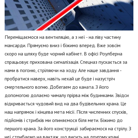
Переміщаємося на вентиляцію, а з неї - на ліву частину
мансарди. Прямуємо вниз і біжимо вперед. Вже зовсім
скоро на шляху буде чорний кабінет. В офісі Роулберна
спрацьовує прихована сигналізація. Спецназ пускається за
нами в погоню, стріляючи на ходу. Але наше завдання -
пробратися наверх, навіть нехай це буде і назустріч
смертельного вогню. Добегаем до каната. З його
допомогою долаємо чималу прірва між будинками. Звідси
відкривається чудовий вид на два будівельних крана. Це
наш напрямок і кінцева мета місії. Після численних спусків,
підйомів і стрибків ми опиняємося біля мети. Біжимо до
першого крана. За його конструкції забираємося на стрілу. З
неї стрибаємо на вантаж, що висить на другому крані.