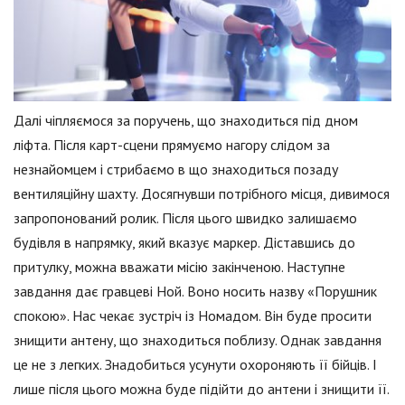
Далі чіпляємося за поручень, що знаходиться під дном
ліфта. Після карт-сцени прямуємо нагору слідом за
незнайомцем і стрибаємо в що знаходиться позаду
вентиляційну шахту. Досягнувши потрібного місця, дивимося
запропонований ролик. Після цього швидко залишаємо
будівля в напрямку, який вказує маркер. Діставшись до
притулку, можна вважати місію закінченою. Наступне
завдання дає гравцеві Ной. Воно носить назву «Порушник
спокою». Нас чекає зустріч із Номадом. Він буде просити
знищити антену, що знаходиться поблизу. Однак завдання
це не з легких. Знадобиться усунути охороняють її бійців. І
лише після цього можна буде підійти до антени і знищити її.