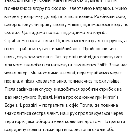
знаходяться тут скляні макети міських будівель. Потім
піднімаємося вгору по сходах і звертаємо направо. Біжимо
вперед у напрямку до ліфта, а після наліво. Розбивши скло,
використовуючи праву кнопку мишки, піднімаємося вгору по
сходах. Далі йдемо наліво і підходимо до клумбі.
Стрибаємо наліво і вниз. Піднімаємося вгору до поручнів, а
після стрибаємо у вентиляційний люк. Пройшовши весь
шлях, спускаємося вниз. Тут героїні необхідно пригнутися,
для чого знадобиться натиснути ліву кнопку Shift. Зліва нас
чекає двері. Ми виходимо назовні, перестрибуємо через
перила, а після ковзаємо вниз, тримаючись трохи лівіше.
Після закінчення спуску знадобиться зробити стрибок на
дах наступного будівлі. Мета проходження гри Mirror' s
Edge в 1 розділі – потрапити в офіс Поупа, де повинна
знаходитися сестра Фейт. Наш рух продовжується через
територію, яка обгороджена колючим дротом. Потрапити
всередину можна тільки при використанні сходів або