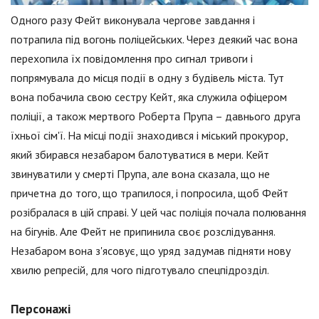
Одного разу Фейт виконувала чергове завдання і
потрапила під вогонь поліцейських. Через деякий час вона
перехопила їх повідомлення про сигнал тривоги і
попрямувала до місця події в одну з будівель міста. Тут
вона побачила свою сестру Кейт, яка служила офіцером
поліції, а також мертвого Роберта Прупа – давнього друга
їхньої сім'ї. На місці події знаходився і міський прокурор,
який збирався незабаром балотуватися в мери. Кейт
звинуватили у смерті Прупа, але вона сказала, що не
причетна до того, що трапилося, і попросила, щоб Фейт
розібралася в цій справі. У цей час поліція почала полювання
на бігунів. Але Фейт не припинила своє розслідування.
Незабаром вона з'ясовує, що уряд задумав підняти нову
хвилю репресій, для чого підготувало спецпідрозділ.
Персонажі