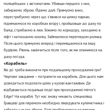
поліцейських з автоматами. Убивши першого з них,
забираємо зброю. Йдемо далі. Прямуємо вниз,
перестрибуємо через що з'явився на шляху паркан,
піднімаємося по коробках вгору і, пройшовши до даху по
балці, стрибаємо в люк. Біжимо по коридору, заходимо в
ліфт і натискаємо кнопку. Займаємося переглядом ролика.
Після цього прямуємо вперед і переміщаємося на іншу
будівлю. Рівень закінчиться після того, як ми опинимося на
даху поїзда.
«Корабель»
Які дії треба виконати при подальшому проходженні гри?
Чергове завдання – потрапити на корабель. Для цього нам
доведеться подолати шлях у кузові вантажівки. Де
відбуваються подальші події при проходженні mirror's
Edge? На кораблі. Тут нас знову чекають спецназівці.
Гравцеві для перемоги необхідно ліквідувати кулеметника і
забрати у нього зброю. Далі пробираємося на верхню