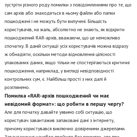
зустріти різного роду помилки з повідомленнями про те, що
сам архів або знаходяться в ньому файли або папки
пошкоджені і не можуть бути вилучені. Більшість
користувачів, на жаль, абсолютно не знають, як відкрити
пошкоджений RAR-архів, вважаючи, що це неможливо
спочатку. В даній ситуації усіх користувачів можна відразу
ж обнадіяти, оскільки методи відновлення цілісності
упакованих даних, якщо тільки не спостерігаються критичні
пошкодження, наприклад, у вигляді невідповідності
контрольних сум, є. Найбільш прості з них далі й
розглянемо.
Помилка «RAR-архів пошкоджений чи має
невідомий формат»: що робити в першу чергу?
Але для початку давайте уявимо собі ситуацію, що
користувач завантажив запаковані дані з інтернету,
причому користувався виключно довіреними джерелами.
Завантаження начебто пройшло без помилок, але при