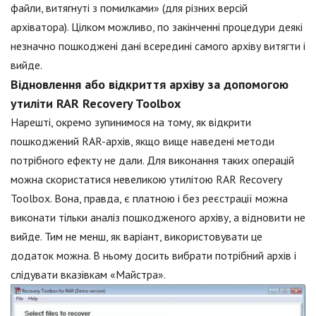
файли, витягнуті з помилками» (для різних версій
архіватора). Цілком можливо, по закінченні процедури деякі
незначно пошкоджені дані всередині самого архіву витягти і
вийде.
Відновлення або відкриття архіву за допомогою
утиліти RAR Recovery Toolbox
Нарешті, окремо зупинимося на тому, як відкрити
пошкоджений RAR-архів, якщо вище наведені методи
потрібного ефекту не дали. Для виконання таких операцій
можна скористатися невеликою утилітою RAR Recovery
Toolbox. Вона, правда, є платною і без реєстрації можна
виконати тільки аналіз пошкодженого архіву, а відновити не
вийде. Тим не менш, як варіант, використовувати це
додаток можна. В ньому досить вибрати потрібний архів і
слідувати вказівкам «Майстра».