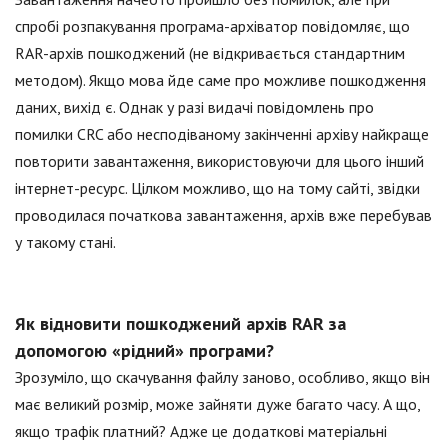
спробі розпакування програма-архіватор повідомляє, що
RAR-архів пошкоджений (не відкривається стандартним
методом). Якщо мова йде саме про можливе пошкодження
даних, вихід є. Однак у разі видачі повідомлень про
помилки CRC або несподіваному закінченні архіву найкраще
повторити завантаження, використовуючи для цього інший
інтернет-ресурс. Цілком можливо, що на тому сайті, звідки
проводилася початкова завантаження, архів вже перебував
у такому стані.
Як відновити пошкоджений архів RAR за
допомогою «рідний» програми?
Зрозуміло, що скачування файлу заново, особливо, якщо він
має великий розмір, може зайняти дуже багато часу. А що,
якщо трафік платний? Адже це додаткові матеріальні