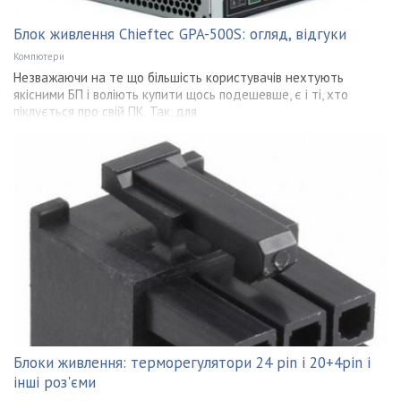
Блок живлення Chieftec GPA-500S: огляд, відгуки
Компютери
Незважаючи на те що більшість користувачів нехтують
якісними БП і воліють купити щось подешевше, є і ті, хто
піклується про свій ПК. Так, для
Блоки живлення: терморегулятори 24 pin і 20+4pin і
інші роз'єми