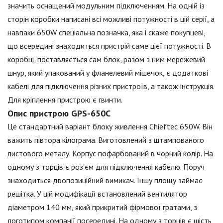
значить оснащений модульним підключенням. На одній із
сторін коробки написані всі можливі потужності в цій серії, а
навпаки 650W спеціальна позначка, яка і скаже покупцеві,
що всередині знаходиться пристрій саме цієї потужності. В
коробці, поставляється сам блок, разом з ним мережевий
шнур, який упакований у фланелевий мішечок, є додаткові
кабелі для підключення різних пристроїв, а також інструкція.
Для кріплення пристрою є гвинти.
Опис пристрою GPS-650C
Це стандартний варіант блоку живлення Chieftec 650W. Він
важить півтора кілограма. Виготовлений з штампованого
листового металу. Корпус пофарбований в чорний колір. На
одному з торців є роз'єм для підключення кабелю. Поруч
знаходиться двопозиційний вимикач. Іншу площу займає
решітка. У цій модифікації встановлений вентилятор
діаметром 140 мм, який прикритий фірмової гратами, з
логотипом компанії посередині. На одному з торців є шість