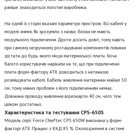
раніше знаходиться логотип виробника.
На одній із сторін вказані параметри пристрою. Всі кабелі у
моделі знімні. Як зрозуміло з назви, блоки не мають
модульного підключення. Дроти досить довгі, тому навіть
при самому незручному розташуванні компонентів повинні
дістати до будь-якого місця материнської плати. Хоча
багато користувачів нарікали на те, що при підключенні
плати форм-фактору ATX доводиться з натяжкою
розміщувати кабелі. Кабель живлення материнки майже 50
см, тому ніяких проблем з його підключенням немає.
Довжина проводу живлення відеокарти 40 см, чого теж
цілком достатньо.
Характеристика та тестування CPS-650S
Модель серії Force Chieftec CPS 650W виконана у форм-
факторі ATX. Працює з ККД 85 %. Охолодження в системі