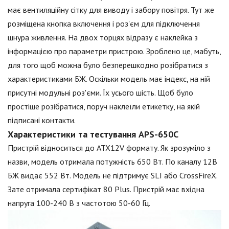
має вентиляційну сітку для виводу і забору повітря. Тут же
розміщена кнопка включення і роз'єм для підключення
шнура живлення. На двох торцях відразу є наклейка з
інформацією про параметри пристрою. Зроблено це, мабуть,
для того щоб можна було безперешкодно розібратися з
характеристиками БЖ. Оскільки модель має індекс, на ній
присутні модульні роз'єми. Їх усього шість. Щоб було
простіше розібратися, поруч наклеїли етикетку, на якій
підписані контакти.
Характеристики та тестування APS-650C
Пристрій відноситься до ATX12V формату. Як зрозуміло з
назви, модель отримала потужність 650 Вт. По каналу 12В
БЖ видає 552 Вт. Модель не підтримує SLI або CrossFireX.
Зате отримала сертифікат 80 Plus. Пристрій має вхідна
напруга 100-240 В з частотою 50-60 Гц.