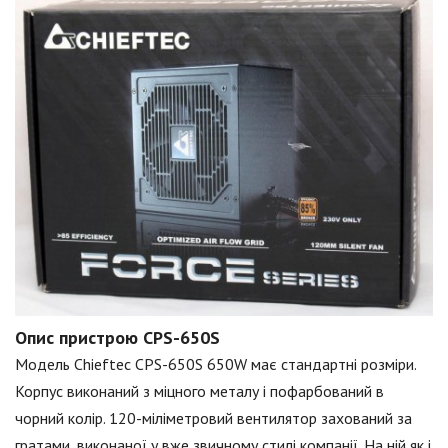
Опис пристрою CPS-650S
Модель Chieftec CPS-650S 650W має стандартні розміри.
Корпус виконаний з міцного металу і пофарбований в
чорний колір. 120-міліметровий вентилятор захований за
гратами, виконаної у вже звичному стилі компанії. На ній як і