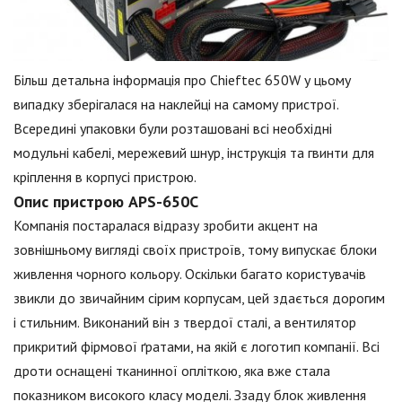
Більш детальна інформація про Chieftec 650W у цьому
випадку зберігалася на наклейці на самому пристрої.
Всередині упаковки були розташовані всі необхідні
модульні кабелі, мережевий шнур, інструкція та гвинти для
кріплення в корпусі пристрою.
Опис пристрою APS-650C
Компанія постаралася відразу зробити акцент на
зовнішньому вигляді своїх пристроїв, тому випускає блоки
живлення чорного кольору. Оскільки багато користувачів
звикли до звичайним сірим корпусам, цей здається дорогим
і стильним. Виконаний він з твердої сталі, а вентилятор
прикритий фірмової ґратами, на якій є логотип компанії. Всі
дроти оснащені тканинної опліткою, яка вже стала
показником високого класу моделі. Ззаду блок живлення