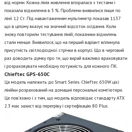
від норми. Кожна лінія живлення впоралася з тестами і
показала відхилення в 3 %. Проблеми виявилися лише по
лінії 12 Ст. Під навантаженням мультиметр показав 1137
що в цілому вказує на значний відсоток осідання. Коли
знову повторили тестування ліній, показники відхилень
стали менше. Виявилося, що на перший варіант вплинула
присутність світлодіодної стрічки в корпусі. Що в черговий
раз доводить думку про те, що вкрай важливо враховувати
і розраховувати необхідну потужність для кожного ПК.
Chieftec GPS-650C
Ця модель належить до Smart Series. Chieftec 650W цієї
лінійки розрахований на домашні персональні комп'ютери.
Це пов'язано і з тим, що модель відповідає стандарту ATX
2.3 має захист від перегріву і сертифікацію 80 Plus.