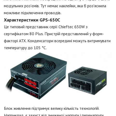
модульних роз'ємів. Тут немає наклейки, яка б роз'яснила
можливе підключення проводів.
Характеристики GPS-650C
Це типовий представник серії Chieftec 650W з
сертифікатом 80 Plus. Пристрій представлений у форм-
факторі ATX. Конденсатори всередині можуть витримувати
температуру до 105 °C.
Блок живлення підтримує велику кількість технологій.
Наприклад, є захист від зниженої напруги і перенапруги.