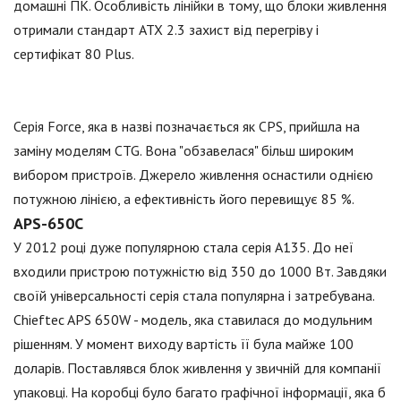
домашні ПК. Особливість лінійки в тому, що блоки живлення
отримали стандарт ATX 2.3 захист від перегріву і
сертифікат 80 Plus.
Серія Force, яка в назві позначається як CPS, прийшла на
заміну моделям CTG. Вона "обзавелася" більш широким
вибором пристроїв. Джерело живлення оснастили однією
потужною лінією, а ефективність його перевищує 85 %.
APS-650C
У 2012 році дуже популярною стала серія А135. До неї
входили пристрою потужністю від 350 до 1000 Вт. Завдяки
своїй універсальності серія стала популярна і затребувана.
Chieftec APS 650W - модель, яка ставилася до модульним
рішенням. У момент виходу вартість її була майже 100
доларів. Поставлявся блок живлення у звичній для компанії
упаковці. На коробці було багато графічної інформації, яка б