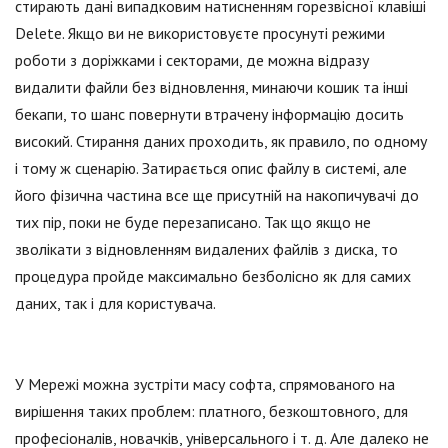
стирають дані випадковим натисненням горезвісної клавіші
Delete. Якщо ви не використовуєте просунуті режими
роботи з доріжками і секторами, де можна відразу
видалити файли без відновлення, минаючи кошик та інші
бекапи, то шанс повернути втрачену інформацію досить
високий. Стирання даних проходить, як правило, по одному
і тому ж сценарію. Затирається опис файлу в системі, але
його фізична частина все ще присутній на накопичувачі до
тих пір, поки не буде перезаписано. Так що якщо не
зволікати з відновленням видалених файлів з диска, то
процедура пройде максимально безболісно як для самих
даних, так і для користувача.
У Мережі можна зустріти масу софта, спрямованого на
вирішення таких проблем: платного, безкоштовного, для
професіоналів, новачків, універсального і т. д. Але далеко не