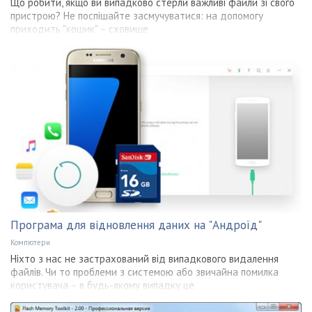
Що робити, якщо ви випадково стерли важливі файли зі свого
пристрою? Не поспішайте засмучуватися: на допомогу
приходить "кошик" – сховище
Програма для відновлення даних на "Андроїд"
Компютери
Ніхто з нас не застрахований від випадкового видалення
файлів. Чи то проблеми з системою або звичайна помилка
користувача – в будь-якому випадку це