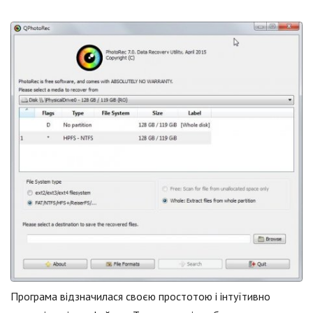
Програма відзначилася своєю простотою і інтуїтивно