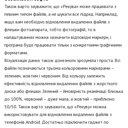
Також варто зауважити, що «Рекува» може працювати з
певним типом файлів, а не шукати все підряд. Наприклад,
якщо вам необхідно відновлення видалених файлів з
флешки фотоапарата, тобто фотографій, то в
налаштуваннях можна зазначити відповідні маркери, і
програма буде працювати тільки з конкретними графічними
форматами.
Візуалізація даних також донезмоги зрозуміла і проста. Всі
файли позначаються трьома кольоровими маркерами –
зеленим, жовтим і червоним. Від кольору залежить
ефективність відновлення видалених файлів з жорсткого
диска або флешки. Зелений – ймовірність реанімації близька
до 100%, червоний – дуже мала, а жовтий – приблизно
50/50. Також варто зауважити, що «Рекуву» можна
використовувати для відновлення видалених файлів з
телефонів Android. Достатньо підключити гаджет по