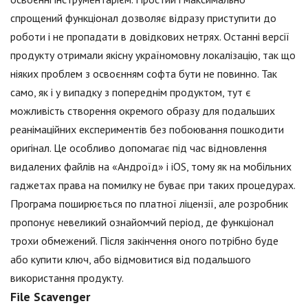
спрощений функціонал дозволяє відразу приступити до
роботи і не пропадати в довідкових нетрях. Останні версії
продукту отримали якісну україномовну локалізацію, так що
ніяких проблем з освоєнням софта бути не повинно. Так
само, як і у випадку з попереднім продуктом, тут є
можливість створення окремого образу для подальших
реанімаційних експериментів без побоювання пошкодити
оригінал. Це особливо допомагає під час відновлення
видалених файлів на «Андроїд» і iOS, тому як на мобільних
гаджетах права на помилку не буває при таких процедурах.
Програма поширюється по платної ліцензії, але розробник
пропонує невеликий ознайомчий період, де функціонал
трохи обмежений. Після закінчення оного потрібно буде
або купити ключ, або відмовитися від подальшого
використання продукту.
File Scavenger