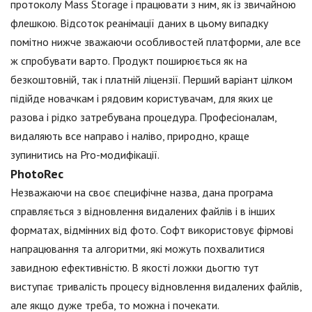
протоколу Mass Storage і працювати з ним, як із звичайною
флешкою. Відсоток реанімації даних в цьому випадку
помітно нижче зважаючи особливостей платформи, але все
ж спробувати варто. Продукт поширюється як на
безкоштовній, так і платній ліцензії. Перший варіант цілком
підійде новачкам і рядовим користувачам, для яких це
разова і рідко затребувана процедура. Професіоналам,
видаляють все направо і наліво, природно, краще
зупинитись на Pro-модифікації.
PhotoRec
Незважаючи на своє специфічне назва, дана програма
справляється з відновлення видалених файлів і в інших
форматах, відмінних від фото. Софт використовує фірмові
напрацювання та алгоритми, які можуть похвалитися
завидною ефективністю. В якості ложки дьогтю тут
виступає тривалість процесу відновлення видалених файлів,
але якщо дуже треба, то можна і почекати.