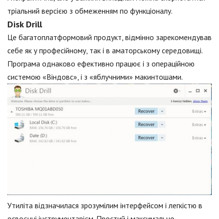
тріальний версією з обмеженням по функціоналу.
Disk Drill
Це багатоплатформовий продукт, відмінно зарекомендував
себе як у професійному, так і в аматорському середовищі.
Програма однаково ефективно працює і з операційною
системою «Віндовс», і з «яблучними» макинтошами.
Утиліта відзначилася зрозумілим інтерфейсом і легкістю в
освоєнні інструментарієм. Простий і максимально