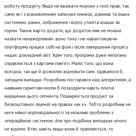
роботу продукту. Якщо не вважати мороки з root-прав, так
само як і з відновленням записних книжок, дзвінків та інших
системних даних, зображення і відео утиліта клацає як
горіхи. Також варто додати, що додаток ніяк не можна
назвати ненажерливим: воно тихо і не навантажуючи
платформу працює собі на фоні і після завершення процесу
надає докладний звіт. Крім того, програма дуже непогано
справляється з картами пам'яті. Мало того, що вона
всеїдна, так ще й дозволяє відновити самі, здавалося б,
запущені випадки. Розробник постарався над алгоритмом, а
наявним скриптам могли б позаздрити навіть платні
вирішення цього сегмента. Поширюється продукт за
безкоштовної ліцензії на правах «як є». Тобто розробник не
несе ніякої відповідальності за можливі проблеми з
операційною системою. Але про подібних випадках нічого
не відомо. Втім, навіть якщо вони й трапляються, то