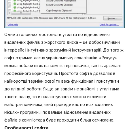
Одне з головних достоїнств утиліти по відновленню
видалених файлів з жорсткого диска – це доброзичливий
інтерфейс і інтуїтивно зрозумілий інструментарій. До того ж
софт отримав якісну україномовну локалізацію. «Рекуву»
можна побачити як на комп'ютері новачка, так і в арсеналі
професійного користувача. Простота софта дозволяє в
найкоротші терміни освоїти весь функціонал і приступити
до плідної роботи. Якщо ви зовсім не знайомі з утилітами
такого плану, то в налаштуваннях можна включити
майстра-помічника, який проведе вас по всіх «злачних
місцях» програми, і подальше відновлення видалених
файлів з комп'ютера буде проходити більш осмислено.
Особливості софта