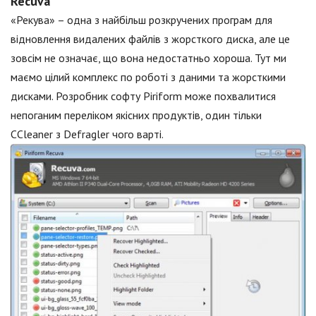
Recuva
«Рекува» – одна з найбільш розкручених програм для
відновлення видалених файлів з жорсткого диска, але це
зовсім не означає, що вона недостатньо хороша. Тут ми
маємо цілий комплекс по роботі з даними та жорсткими
дисками. Розробник софту Piriform може похвалитися
непоганим переліком якісних продуктів, один тільки
CCleaner з Defragler чого варті.