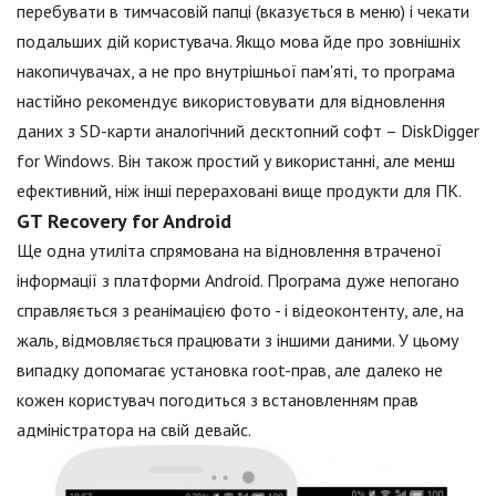
перебувати в тимчасовій папці (вказується в меню) і чекати
подальших дій користувача. Якщо мова йде про зовнішніх
накопичувачах, а не про внутрішньої пам'яті, то програма
настійно рекомендує використовувати для відновлення
даних з SD-карти аналогічний десктопний софт – DiskDigger
for Windows. Він також простий у використанні, але менш
ефективний, ніж інші перераховані вище продукти для ПК.
GT Recovery for Android
Ще одна утиліта спрямована на відновлення втраченої
інформації з платформи Android. Програма дуже непогано
справляється з реанімацією фото - і відеоконтенту, але, на
жаль, відмовляється працювати з іншими даними. У цьому
випадку допомагає установка root-прав, але далеко не
кожен користувач погодиться з встановленням прав
адміністратора на свій девайс.