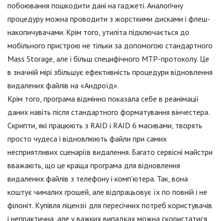
побоювання пошкодити дані на гаджеті. Аналогічну
процедуру можна проводити з жорсткими дисками і флеш-
накопичувачами. Крім того, утиліта підключається до
мобільного пристрою не тільки за допомогою стандартного
Mass Storage, але і більш специфічного МТР-протоколу. Це
в значній мірі збільшує ефективність процедури відновлення
видалених файлів на «Андроїд».
Крім того, програма відмінно показала себе в реанімації
даних навіть після стандартного форматування вінчестера.
Скрипти, які працюють з RAID і RAID 6 масивами, творять
просто чудеса і відновлюють файли при самих
несприятливих сценаріїв видалення. Багато сервісні майстри
вважають, що це краща програма для відновлення
видалених файлів з телефону і комп'ютера. Так, вона
коштує чималих грошей, але відпрацьовує їх по повній і не
філоніт. Купівля ліцензії для пересічних потреб користувачів
і непрактична, але у важких випадках можна скористатися