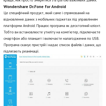
краще, ніж просто змиритися з втратою важливих даних.
Wondershare Dr.Fone for Android
Це специфічний продукт, який саме і спрямований на
відновлення даних з мобільних гаджетах під управлінням
платформи Android. Працює програма як десктопний клієнт.
Тобто ви встановлюєте утиліту на комп'ютер, підключаєте
смартфон або планшет і включаєте налагодження по USB.
Програма сканує пристрій і надає список файлів і даних, що
підлягають реанімації.