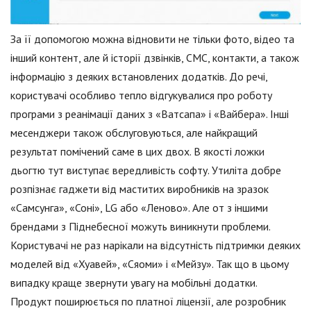
За її допомогою можна відновити не тільки фото, відео та
інший контент, але й історії дзвінків, СМС, контакти, а також
інформацію з деяких встановлених додатків. До речі,
користувачі особливо тепло відгукувалися про роботу
програми з реанімації даних з «Ватсапа» і «Вайбера». Інші
месенджери також обслуговуються, але найкращий
результат помічений саме в цих двох. В якості ложки
дьогтю тут виступає вередливість софту. Утиліта добре
розпізнає гаджети від маститих виробників на зразок
«Самсунга», «Соні», LG або «Леново». Але от з іншими
брендами з Піднебесної можуть виникнути проблеми.
Користувачі не раз нарікали на відсутність підтримки деяких
моделей від «Хуавей», «Сяоми» і «Мейзу». Так що в цьому
випадку краще звернути увагу на мобільні додатки.
Продукт поширюється по платної ліцензії, але розробник