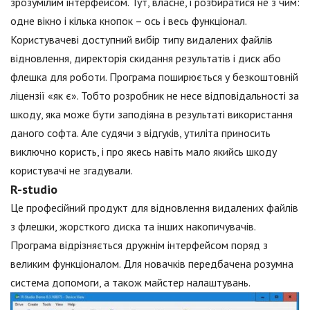
зрозумілим інтерфейсом. Тут, власне, і розбиратися не з чим:
одне вікно і кілька кнопок – ось і весь функціонал.
Користувачеві доступний вибір типу видалених файлів
відновлення, директорія скидання результатів і диск або
флешка для роботи. Програма поширюється у безкоштовній
ліцензії «як є». Тобто розробник не несе відповідальності за
шкоду, яка може бути заподіяна в результаті використання
даного софта. Але судячи з відгуків, утиліта приносить
виключно користь, і про якесь навіть мало якийсь шкоду
користувачі не згадували.
R-studio
Це професійний продукт для відновлення видалених файлів
з флешки, жорсткого диска та інших накопичувачів.
Програма відрізняється дружнім інтерфейсом поряд з
великим функціоналом. Для новачків передбачена розумна
система допомоги, а також майстер налаштувань.