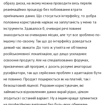
образу диска, на якому можна проводити весь перелік
реанімаційних процедур без побоювання втрати
оригінальних даних. Що стосується інтерфейсу, то добра
половина користувачів нарікає на заплутаність у меню та
інструменти. Здавалося б, очевидні речі повинні
знаходиться на очевидних місцях, але тут все зроблено по-
іншому і по-своєму. Так що до інтерфейсу доведеться
деякий час звикати. До того ж утиліта не обтяжена
російськомовної локалізацією, що дещо ускладнює
освоєння продукту. Але на спеціалізованих форумах,
присвячених цій програмі, є досить розумні аматорські
русифікатори, так що серйозних проблем з адаптацією бути
не повинно. Продукт поширюється як на платній, так і
безкоштовній ліцензії. Рядовим користувачам, які
займаються відновленням даних вкрай рідко, цілком
згодиться і останній варіант. Ну а іншим краще зупинитися
на професійному вирішенні без будь-яких обмежень.