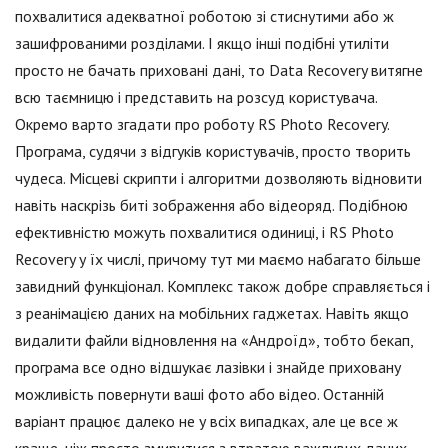
похвалитися адекватної роботою зі стиснутими або ж
зашифрованими розділами. І якщо інші подібні утиліти
просто не бачать приховані дані, то Data Recovery витягне
всю таємницю і представить на розсуд користувача.
Окремо варто згадати про роботу RS Photo Recovery.
Програма, судячи з відгуків користувачів, просто творить
чудеса. Місцеві скрипти і алгоритми дозволяють відновити
навіть наскрізь биті зображення або відеоряд. Подібною
ефективністю можуть похвалитися одиниці, і RS Photo
Recovery у їх числі, причому тут ми маємо набагато більше
завидний функціонал. Комплекс також добре справляється і
з реанімацією даних на мобільних гаджетах. Навіть якщо
видалити файли відновлення на «Андроїд», тобто бекап,
програма все одно відшукає лазівки і знайде приховану
можливість повернути ваші фото або відео. Останній
варіант працює далеко не у всіх випадках, але це все ж