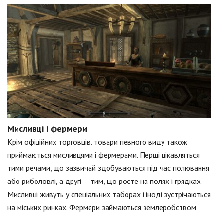
Мисливці і фермери
Крім офіційних торговців, товари певного виду також
приймаються мисливцями і фермерами. Перші цікавляться
тими речами, що зазвичай здобуваються під час полювання
або риболовлі, а другі — тим, що росте на полях і грядках.
Мисливці живуть у спеціальних таборах і іноді зустрічаються
на міських ринках. Фермери займаються землеробством