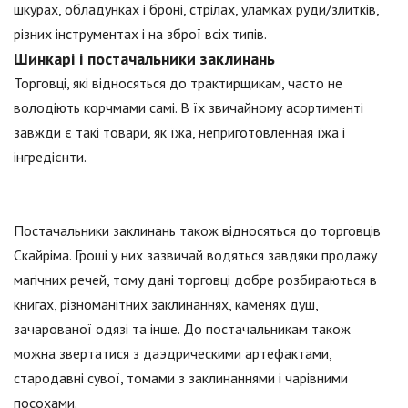
шкурах, обладунках і броні, стрілах, уламках руди/злитків,
різних інструментах і на зброї всіх типів.
Шинкарі і постачальники заклинань
Торговці, які відносяться до трактирщикам, часто не
володіють корчмами самі. В їх звичайному асортименті
завжди є такі товари, як їжа, неприготовленная їжа і
інгредієнти.
Постачальники заклинань також відносяться до торговців
Скайріма. Гроші у них зазвичай водяться завдяки продажу
магічних речей, тому дані торговці добре розбираються в
книгах, різноманітних заклинаннях, каменях душ,
зачарованої одязі та інше. До постачальникам також
можна звертатися з даэдрическими артефактами,
стародавні сувої, томами з заклинаннями і чарівними
посохами.