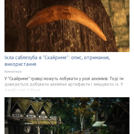
Ікла саблезуба в "Скайриме": опис, отримання,
використання
Компютери
У "Скайриме" гравці можуть побувати у ролі алхіміків. Тоді їм
доведеться добувати алхімічні артефакти і змішувати їх. У
даній статті буде