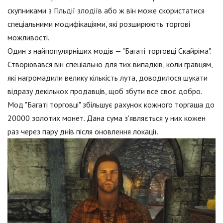
скупниками з Гільдії злодіїв або ж він може скористатися
спеціальними модифікаціями, які розширюють торгові
можливості.
Один з найпопулярніших модів — "Багаті торговці Скайріма".
Створювався він спеціально для тих випадків, коли гравцям,
які нагромадили велику кількість лута, доводилося шукати
відразу декількох продавців, щоб збути все своє добро.
Мод "Багаті торговці" збільшує рахунок кожного торгаша до
20000 золотих монет. Дана сума з'являється у них кожен
раз через пару днів після оновлення локації.