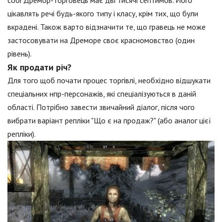
собі Дремор-торговець має дві тисячі септимов. Його
цікавлять речі будь-якого типу і класу, крім тих, що були
вкрадені. Також варто відзначити те, що гравець не може
застосовувати на Дреморе своє красномовство (один
рівень).
Як продати річ?
Для того щоб почати процес торгівлі, необхідно відшукати
спеціальних нпр-персонажів, які спеціалізуються в даній
області. Потрібно завести звичайний діалог, після чого
вибрати варіант репліки "Що є на продаж?" (або аналог цієї
репліки).