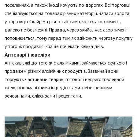
поселеннях, а також іноді кочують по дорогах. Всі торговці
спеціалізуються на товарах різних категорій. Запаси золота
у торговців Скайріма рівно так само, як і їх асортимент,
далеко не безмежні. Правда, через якийсь час асортимент
поповнюється, тому перед тим як здійснити чергову покупку
у того ж продавця, краще почекати кілька днів.
Аптекарі і ювеліри
Аптекарі, які до того ж є алхіміками, займаються скупкою і
продажем різних алхімічних продуктів. Зазвичай вони
торгують частинами тварин, готової і неприготовленной
їжею, різноманітними інгредієнтами, небезпечними
речовинами, еліксирами і рецептами.