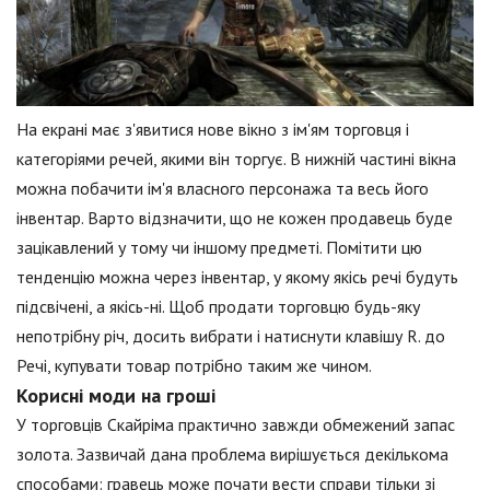
На екрані має з'явитися нове вікно з ім'ям торговця і
категоріями речей, якими він торгує. В нижній частині вікна
можна побачити ім'я власного персонажа та весь його
інвентар. Варто відзначити, що не кожен продавець буде
зацікавлений у тому чи іншому предметі. Помітити цю
тенденцію можна через інвентар, у якому якісь речі будуть
підсвічені, а якісь-ні. Щоб продати торговцю будь-яку
непотрібну річ, досить вибрати і натиснути клавішу R. до
Речі, купувати товар потрібно таким же чином.
Корисні моди на гроші
У торговців Скайріма практично завжди обмежений запас
золота. Зазвичай дана проблема вирішується декількома
способами: гравець може почати вести справи тільки зі