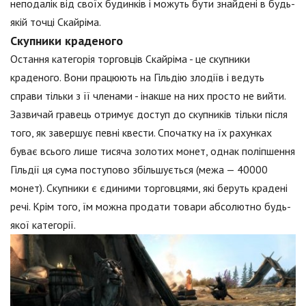
неподалік від своїх будинків і можуть бути знайдені в будь-
якій точці Скайріма.
Скупники краденого
Остання категорія торговців Скайріма - це скупники
краденого. Вони працюють на Гільдію злодіїв і ведуть
справи тільки з її членами - інакше на них просто не вийти.
Зазвичай гравець отримує доступ до скупників тільки після
того, як завершує певні квести. Спочатку на їх рахунках
буває всього лише тисяча золотих монет, однак поліпшення
Гільдії ця сума поступово збільшується (межа — 40000
монет). Скупники є єдиними торговцями, які беруть крадені
речі. Крім того, їм можна продати товари абсолютно будь-
якої категорії.