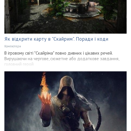
Як відкрити карту в "Скайрим". Поради і коди
Компютери
В ігровому світі "Скайріма" повно дивних і цікавих речей.
Вирушаючи на чергове, сюжетне або додаткове завдання,
головний герой