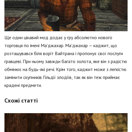
Ще один цікавий мод додає у гру абсолютно нового
торговця по імені Ма'джахар. Ма'джахар — каджит, що
розташувався біля воріт Вайтрана і пропонує свої послуги
гравцеві. При ньому завжди багато золота, яке він з радістю
обмінює на будь-які речі. Крім того, каджит може з легкістю
замінити скупників Гільдії злодіїв, так як він теж приймає
крадені предмети.
Схожі статті