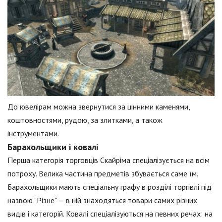
До ювелірам можна звернутися за цінними каменями,
коштовностями, рудою, за злитками, а також
інструментами.
Барахольщики і ковалі
Перша категорія торговців Скайріма спеціалізується на всім
потроху. Велика частина предметів збувається саме їм.
Барахольщики мають спеціальну графу в розділі торгівлі під
назвою "Різне" — в ній знаходяться товари самих різних
видів і категорій. Ковалі спеціалізуються на певних речах: на