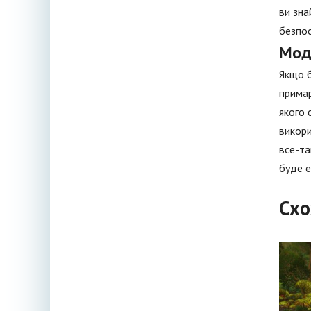
ви зна
безпос
Мо
Якщо б
примар
якого 
викори
все-та
буде е
Схо