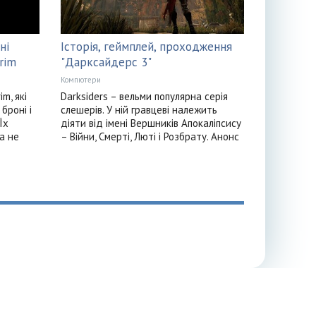
ні
Історія, геймплей, проходження
rim
"Дарксайдерс 3"
Компютери
m, які
Darksiders – вельми популярна серія
броні і
слешерів. У ній гравцеві належить
Їх
діяти від імені Вершників Апокаліпсису
а не
– Війни, Смерті, Люті і Розбрату. Анонс