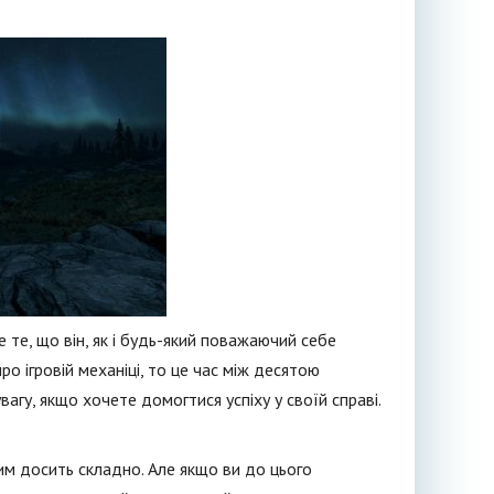
те, що він, як і будь-який поважаючий себе
о ігровій механіці, то це час між десятою
агу, якщо хочете домогтися успіху у своїй справі.
им досить складно. Але якщо ви до цього