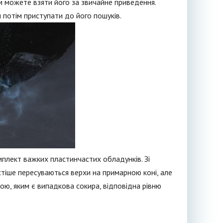
ом можете взяти його за звичайне приведення.
и потім приступати до його пошуків.
плект важких пластинчастих обладунків. Зі
стіше пересуваються верхи на примарною коні, але
рою, яким є випадкова сокира, відповідна рівню