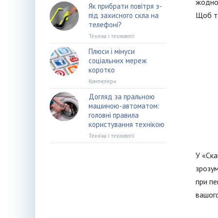
жодног
Як прибрати повітря з-
Щоб та
під захисного скла на
телефоні?
Техніка і технології
Плюси і мінуси
соціальних мереж
коротко
Компютери
Догляд за пральною
машиною-автоматом:
головні правила
користування технікою
Техніка і технології
У «Ска
зрозум
при пе
вашого