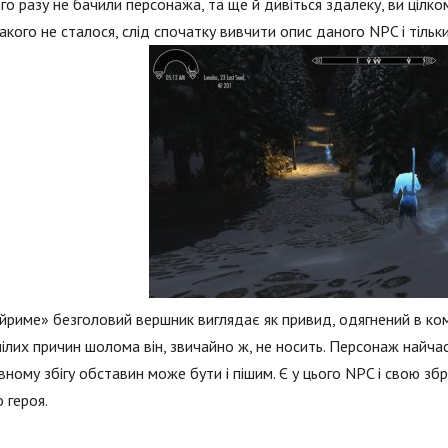
о разу не бачили персонажа, та ще й дивіться здалеку, ви цілк
кого не сталося, слід спочатку вивчити опис даного NPC і тільк
йриме» безголовий вершник виглядає як привид, одягнений в ком
ілих причин шолома він, звичайно ж, не носить. Персонаж найча
вному збігу обставин може бути і пішим. Є у цього NPC і свою зб
 героя.