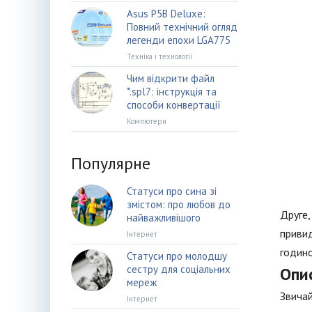
Asus P5B Deluxe:
Повний технічний огляд
легенди епохи LGA775
Техніка і технології
Чим відкрити файл
*.spl7: інструкція та
способи конвертації
Компютери
Популярне
Статуси про сина зі
змістом: про любов до
Друге,
найважливішого
привид
Інтернет
годино
Статуси про молодшу
сестру для соціальних
Опи
мереж
Звичай
Інтернет