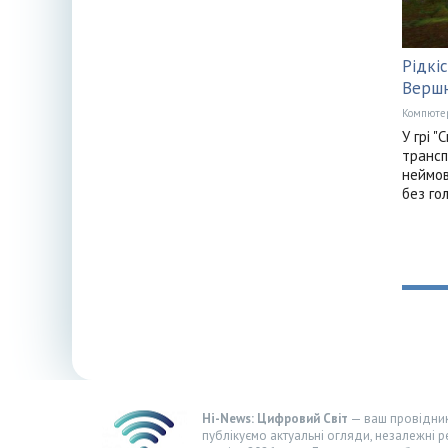
Рідкі
Вершн
Компюте
У грі "
трансп
неймов
без го
Hi-News: Цифровий Світ
— ваш провідник 
публікуємо актуальні огляди, незалежні р