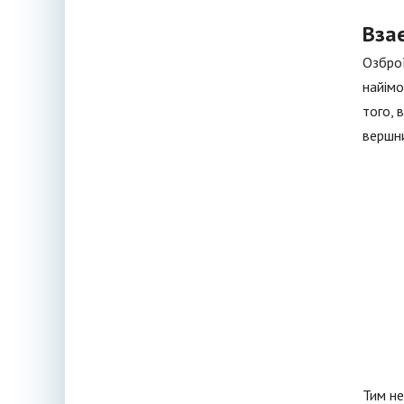
Вза
Озброї
найімо
того, 
вершни
Тим не