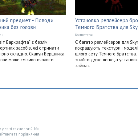
сний предмет - Поводи
Установка реплейсера бро
ика без голови
Темного Братства для Sky
ри
Компютери
Світ Варкрафта" є безліч
Є багато реплейсеров для Skyri
ортних засобів, які отримати
покращують текстури і моделі 
ірно складно. Скакун Вершника
цілого сету Темного Братства. 
лови може сміливо очолити
знайти дуже легко, а установк
займає
у світі технологій. Ми
ейтинги та порівняння