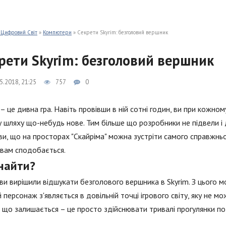
 Цифровий Світ
»
Компютери
» Секрети Skyrim: безголовий вершник
рети Skyrim: безголовий вершник
5.2018, 21:25
757
0
 – це дивна гра. Навіть провівши в ній сотні годин, ви при кож
 шляху що-небудь нове. Тим більше що розробники не підвели і д
ви, що на просторах "Скайріма" можна зустріти самого справжньо
вам сподобається.
знайти?
ви вирішили відшукати безголового вершника в Skyrim. З цього м
 персонаж з'являється в довільній точці ігрового світу, яку не мо
 що залишається – це просто здійснювати тривалі прогулянки по т