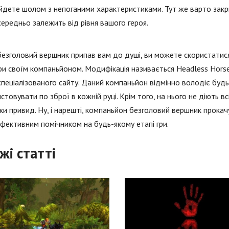
йдете шолом з непоганими характеристиками. Тут же варто закри
ередньо залежить від рівня вашого героя.
д
езголовий вершник припав вам до душі, ви можете скористатис
и своїм компаньйоном. Модифікація називається Headless Hors
спеціалізованого сайту. Даний компаньйон відмінно володіє буд
стовувати по зброї в кожній руці. Крім того, на нього не діють всіл
ки привид. Ну, і нарешті, компаньйон безголовий вершник прокачу
фективним помічником на будь-якому етапі гри.
жі статті