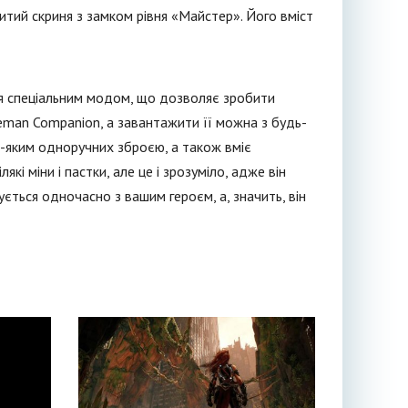
тий скриня з замком рівня «Майстер». Його вміст
я спеціальним модом, що дозволяє зробити
eman Companion, а завантажити її можна з будь-
ь-яким одноручних зброєю, а також вміє
які міни і пастки, але це і зрозуміло, адже він
ється одночасно з вашим героєм, а, значить, він