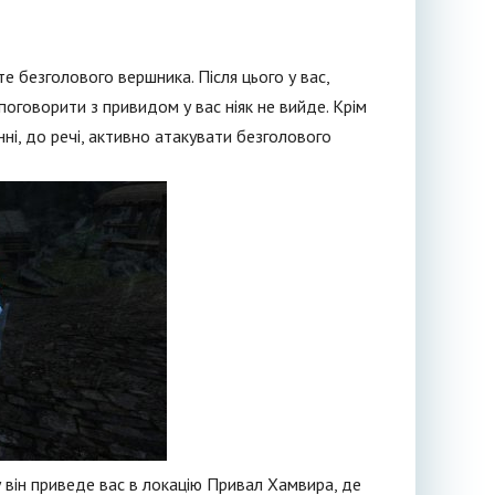
е безголового вершника. Після цього у вас,
поговорити з привидом у вас ніяк не вийде. Крім
анні, до речі, активно атакувати безголового
 він приведе вас в локацію Привал Хамвира, де