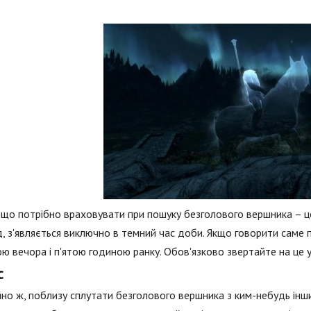
 що потрібно враховувати при пошуку безголового вершника – це 
, з'являється виключно в темний час доби. Якщо говорити саме пр
ю вечора і п'ятою годиною ранку. Обов'язково звертайте на це ув
с
но ж, поблизу сплутати безголового вершника з ким-небудь інш