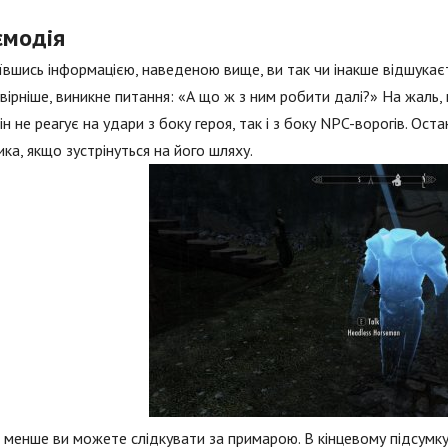
ємодія
вшись інформацією, наведеною вище, ви так чи інакше відшукаєт
вірніше, виникне питання: «А що ж з ним робити далі?» На жаль, 
він не реагує на удари з боку героя, так і з боку NPC-ворогів. Ост
ка, якщо зустрінуться на його шляху.
 менше ви можете слідкувати за примарою. В кінцевому підсумку