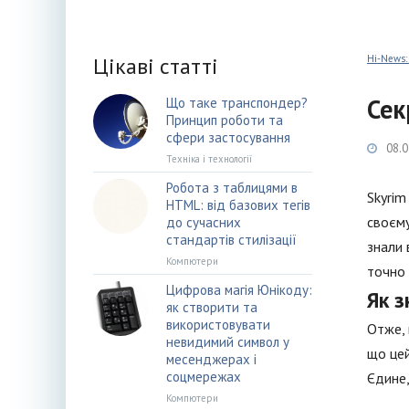
Цікаві статті
Hi-News:
Сек
Що таке транспондер?
Принцип роботи та
сфери застосування
08.0
Техніка і технології
Робота з таблицями в
Skyrim
HTML: від базових тегів
своєму
до сучасних
стандартів стилізації
знали 
Компютери
точно 
Цифрова магія Юнікоду:
Як 
як створити та
використовувати
Отже, 
невидимий символ у
що цей
месенджерах і
соцмережах
Єдине,
Компютери