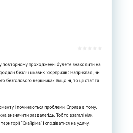
ному повторному проходженні будете знаходити на
одали безліч цікавих "сюрпризів". Наприклад, чи
го безголового вершника? Якщо ні, то ця стаття
оменту і починаються проблеми. Справа в тому,
жна визначити заздалегідь. Тобто взагалі ніяк.
ериторії "Скайріма" і сподіватися на удачу.