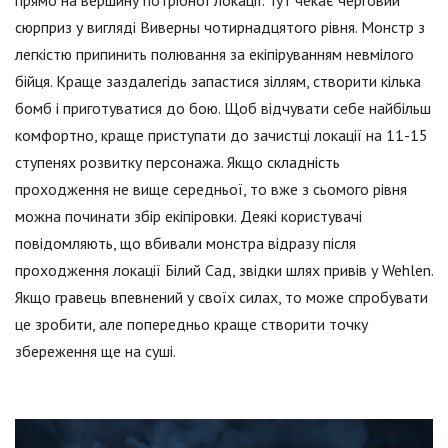
прямо на вершину потрібної локації. Тут чекає черговий
сюрприз у вигляді Виверны чотирнадцятого рівня. Монстр з
легкістю припинить полювання за екіпіруванням невмілого
бійця. Краще заздалегідь запастися зіллям, створити кілька
бомб і приготуватися до бою. Щоб відчувати себе найбільш
комфортно, краще приступати до зачистці локації на 11-15
ступенях розвитку персонажа. Якщо складність
проходження не вище середньої, то вже з сьомого рівня
можна починати збір екіпіровки. Деякі користувачі
повідомляють, що вбивали монстра відразу після
проходження локації Білий Сад, звідки шлях привів у Wehlen.
Якщо гравець впевнений у своїх силах, то може спробувати
це зробити, але попередньо краще створити точку
збереження ще на суші.