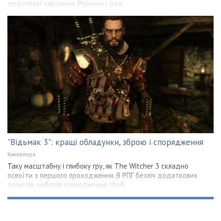
додаткові завдання. Рішення і долі
"Відьмак 3": кращі обладунки, зброю і спорядження
Компютери
Таку масштабну і глибоку гру, як The Witcher 3 складно
освоїти з першого проходження. В РПГ безліч додаткових
сюжетів, наборів спорядження. Щоб