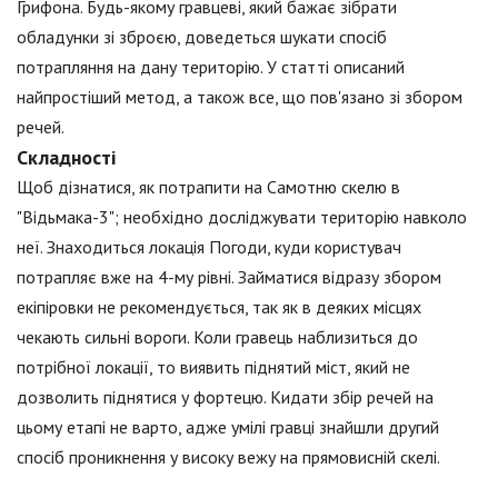
Грифона. Будь-якому гравцеві, який бажає зібрати
обладунки зі зброєю, доведеться шукати спосіб
потрапляння на дану територію. У статті описаний
найпростіший метод, а також все, що пов'язано зі збором
речей.
Складності
Щоб дізнатися, як потрапити на Самотню скелю в
"Відьмака-3"; необхідно досліджувати територію навколо
неї. Знаходиться локація Погоди, куди користувач
потрапляє вже на 4-му рівні. Займатися відразу збором
екіпіровки не рекомендується, так як в деяких місцях
чекають сильні вороги. Коли гравець наблизиться до
потрібної локації, то виявить піднятий міст, який не
дозволить піднятися у фортецю. Кидати збір речей на
цьому етапі не варто, адже умілі гравці знайшли другий
спосіб проникнення у високу вежу на прямовисній скелі.