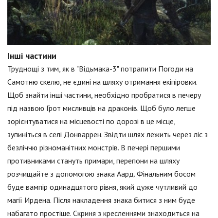
Інші частини
Труднощі з тим, як в "Відьмака-3" потрапити Погоди на
Самотню скелю, не єдині на шляху отримання екіпіровки.
Щоб знайти інші частини, необхідно пробратися в печеру
під назвою Грот мисливців на драконів. Щоб було легше
зорієнтуватися на місцевості по дорозі в це місце,
зупиніться в селі Донваррен. Звідти шлях лежить через ліс з
безліччю різноманітних монстрів. В печері першими
противниками стануть примари, перепони на шляху
розчищайте з допомогою знака Аард. Фінальним босом
буде вампір одинадцятого рівня, який дуже чутливий до
магії Ирдена. Після накладення знака битися з ним буде
набагато простіше. Скриня з кресленнями знаходиться на