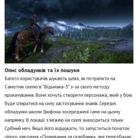
Опис обладунків та їх пошуки
Багато користувачів шукають шлях, як потрапити на
Самотню скелю в "Відьмака-3" з-за свого методу
прокачування. Вони хочуть створити персонажа, який у бою
буде спиратися на силу застосування знаків. Середні
обладунки школи Грифона зосереджені саме на цьому
напрямку. В локації з вежею на скелі знаходиться тільки
Срібний меч. Якщо його відшукати, то запуститься початок
цілого завдання «Полювання за скарбами», яке передбачає