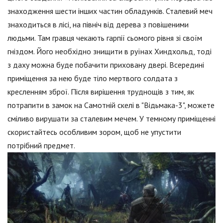
знаходження шести інших частин обладунків. Сталевий меч
знаходиться в лісі, на північ від дерева з повішеними
людьми. Там гравця чекають гарпії сьомого рівня зі своїм
гніздом. Його необхідно знищити в руїнах Хиндхольд, тоді
з даху можна буде побачити приховану двері. Всередині
приміщення за нею буде тіло мертвого солдата з
кресленням зброї. Після вирішення труднощів з тим, як
потрапити в замок на Самотній скелі в "Відьмака-3", можете
сміливо вирушати за сталевим мечем. У темному приміщенні
скористайтесь особливим зором, щоб не упустити
потрібний предмет.