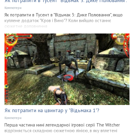
Як потрапити в Тусент "Відьмак 3: Дике Полювання".
Компютери
Як потрапити в Тусент в "Відьмак 3: Дике Полювання", якщо
куплене додаток "Кров і Вино"? Коли вийшло останнє
сюжетне доповнення
Як потрапити на цвинтар у "Відьмака 1"?
Компютери
Перша частина нині легендарної ігрової серії The Witcher
відрізняється складною сюжетною лінією, в яку вплетені