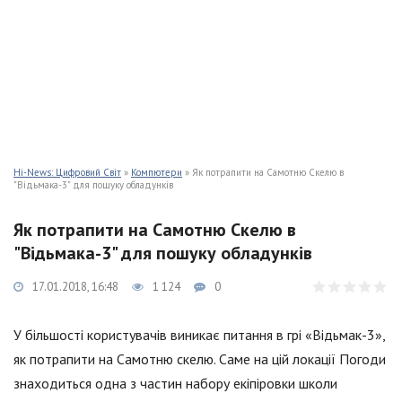
Hi-News: Цифровий Світ
»
Компютери
» Як потрапити на Самотню Скелю в
"Відьмака-3" для пошуку обладунків
Як потрапити на Самотню Скелю в
"Відьмака-3" для пошуку обладунків
17.01.2018, 16:48
1 124
0
У більшості користувачів виникає питання в грі «Відьмак-3»,
як потрапити на Самотню скелю. Саме на цій локації Погоди
знаходиться одна з частин набору екіпіровки школи