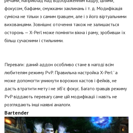
речами, наприклад над відображенням кадру, цілями,
фокусом, бафами, смужками заклинань і т. д. Модифікація
сумісна не тільки з самим гравцем, але і з його віртуальними
вихованцями. Зовнішнє оточення також не залишається
осторонь — X-Perl може поміняти вікна і раму, зробивши їх
більш сучасними і стильними.
Переваги: даний аддон особливо стане в нагоді всім
любителям режиму PvP. Правильна настройка X-Perl ' а
може допомогти уникнути ворожих кастов і фейків, не
дасть втратити мету і не зіб'є фокус. Багато гравців режиму
PvP віддають перевагу саме цій модифікації і навіть не
розглядають інші наявні аналоги.
Bartender