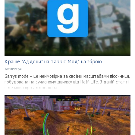
Краще "Аддони" на "Гарріс Мод" на зброю
Компютери
Garrys mode – це неймовірна за своїми масштабами пісочниця,
побудована на сучасному движку від Half-Life. В даній статті
піде мова про аддонах на