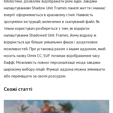
бібліотеки. Дозволяє відображати різні аури. Завдяки
налаштуванням Shadow Unit Frames панелі життя і манни/
енергії оформлюються в красивому стилі. Наявність
зрозумілих інструкцій, включених в скачуваний файл. Як
тільки користувач розбереться з тим, як відкрити
налаштування Shadowed Unit Frames, йому відразу ж
відкриється ще більше унікальних фішок і додаткових
можливостей. При установці разом з іншим аддоном, який
носить назву Omni CC, SUF починає відображення часу
баффі. Можливість повної персоналізації мода завдяки
широкому вибору опцій. Функції аддона можна змінювати
або переміщати за своїм розсудом.
Схожі статті