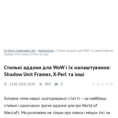
Hi-News: Цифровий Світ
»
Компютери
» Стильні аддони для WoW і їх налаштування:
Shadow Unit Frames, X-Perl та інші
Стильні аддони для WoW і їх налаштування:
Shadow Unit Frames, X-Perl та інші
14.01.2018, 18:58
889
0
Головна тема нашої сьогоднішньої статті — це найбільш
стильні і одночасно зручні аддони для гри World of
Warcraft. Ми розповімо не тільки про плюси і мінуси тієї чи