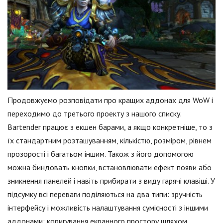
Продовжуємо розповідати про кращих аддонах для WoW і
переходимо до третього проекту з нашого списку.
Bartender працює з екшен барами, а якщо конкретніше, то з
їх стандартним розташуванням, кількістю, розміром, рівнем
прозорості і багатьом іншим. Також з його допомогою
можна биндовать кнопки, встановлювати ефект появи або
зникнення панелей і навіть прибирати з виду гарячі клавіші. У
підсумку всі переваги поділяються на два типи: зручність
інтерфейсу і можливість налаштування сумісності з іншими
аддонами; коригування екранного простору шляхом