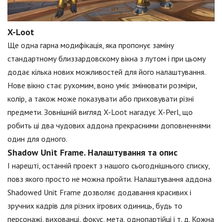
X-Loot
Ще одна гарна модифікація, яка пропонує заміну
стандартному близзардовскому вікна з лутом і при цьому
додає кілька нових можливостей для його налаштування.
Нове вікно стає рухомим, воно уміє змінювати розміри,
колір, а також може показувати або приховувати різні
предмети. Зовнішній вигляд X-Loot нагадує X-Perl, що
робить ці два чудових аддона прекрасними доповненнями
один для одного.
Shadow Unit Frame. Налаштування та опис
І нарешті, останній проект з нашого сьогоднішнього списку,
повз якого просто не можна пройти. Налаштування аддона
Shadowed Unit Frame дозволяє додавання красивих і
зручних кадрів для різних ігрових одиниць, будь то
персонажі, вихованці, фокус, мета, однопартійці і т. д. Кожна