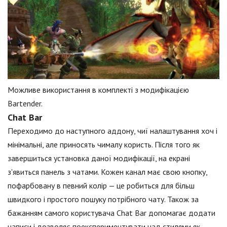
Можливе використання в комплекті з модифікацією
Bartender.
Chat Bar
Переходимо до наступного аддону, чиї налаштування хоч і
мінімальні, але приносять чималу користь. Після того як
завершиться установка даної модифікації, на екрані
з'явиться панель з чатами. Кожен канал має свою кнопку,
пофарбовану в певний колір — це робиться для більш
швидкого і простого пошуку потрібного чату. Також за
бажанням самого користувача Chat Bar допомагає додати
написи і дозволяє поекспериментувати над стилями як