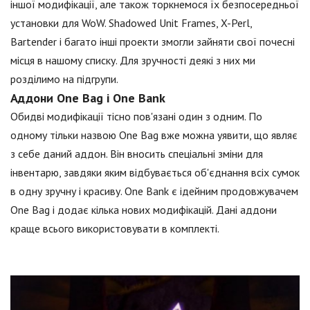
іншої модифікації, але також торкнемося їх безпосередньої
установки для WoW. Shadowed Unit Frames, X-Perl,
Bartender і багато інші проекти змогли зайняти свої почесні
місця в нашому списку. Для зручності деякі з них ми
розділимо на підгрупи.
Аддони One Bag і One Bank
Обидві модифікації тісно пов'язані один з одним. По
одному тільки назвою One Bag вже можна уявити, що являє
з себе даний аддон. Він вносить спеціальні зміни для
інвентарю, завдяки яким відбувається об'єднання всіх сумок
в одну зручну і красиву. One Bank є ідейним продовжувачем
One Bag і додає кілька нових модифікацій. Дані аддони
краще всього використовувати в комплекті.