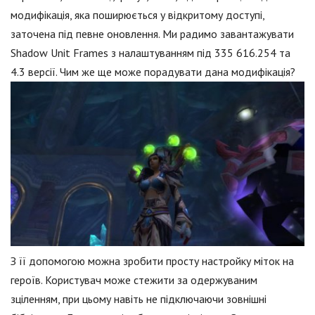
модифікація, яка поширюється у відкритому доступі,
заточена під певне оновлення. Ми радимо завантажувати
Shadow Unit Frames з налаштуванням під 335 616.254 та
4.3 версії. Чим же ще може порадувати дана модифікація?
З її допомогою можна зробити просту настройку міток на
героїв. Користувач може стежити за одержуваним
зціленням, при цьому навіть не підключаючи зовнішні