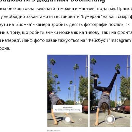
ма безкоштовна, викачати її можна в магазині додатків. Працює 
у необхідно завантажити і встановити "Бумеранг" на ваш смартф
ути на "Зйомка" - камера зробить десять фотографій поспіль, які
ми в тому, що робити знімки можна як на тилову, так і на фронтал
 наперед". Лайф фото завантажуються на "Фейсбук" і "Instagram",
фона.