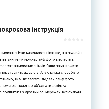
покрокова інструкція
імовані знімки виглядають цікавіше, ніж звичайні.
я питанням, чи можна лайф фото викласти в
є формат анімованих знімків. Якщо завантажити
ок втратить жвавість. Але є кілька способів, з
глянемо, як в "Instagram" додати лайф фото.
о допомогою можливо об'єднати декілька
єю поділитися з друзями соцмережах, включаючи і