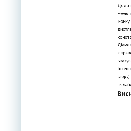
Додато
меню, 
іконку
диспле
хочете
Діамет
з прав
вказув
Інтенс
вгору)
як лай
Вис