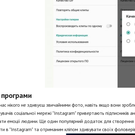
і програми
час нікого не здивуєш звичайними фото, навіть якщо вони зробл
увачів соціальної мережі "Instagram" привертають підписників а
ти емоції людини. Ще один популярний додаток для створення с
ти в "Instagram" та отриманим кліпом здивувати своїх фоловері