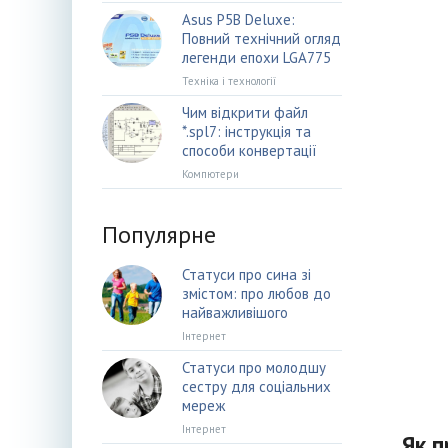
Asus P5B Deluxe:
Повний технічний огляд
легенди епохи LGA775
Техніка і технології
Чим відкрити файл
*.spl7: інструкція та
способи конвертації
Компютери
Популярне
Статуси про сина зі
змістом: про любов до
найважливішого
Інтернет
Статуси про молодшу
сестру для соціальних
мереж
Інтернет
Як 