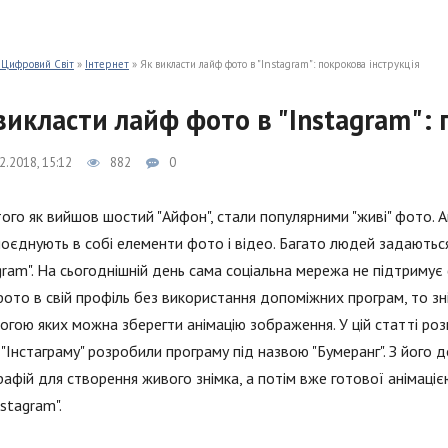
 Цифровий Світ
»
Інтернет
» Як викласти лайф фото в "Instagram": покрокова інструкція
викласти лайф фото в "Instagram": 
2.2018, 15:12
882
0
того як вийшов шостий "Айфон", стали популярними "живі" фото. Ан
оєднують в собі елементи фото і відео. Багато людей задаютьс
gram". На сьогоднішній день сама соціальна мережа не підтриму
ото в свій профіль без використання допоміжних програм, то знім
гою яких можна зберегти анімацію зображення. У цій статті роз
 "Інстаграму" розробили програму під назвою "Бумеранг". З йог
афій для створення живого знімка, а потім вже готової анімаці
nstagram".