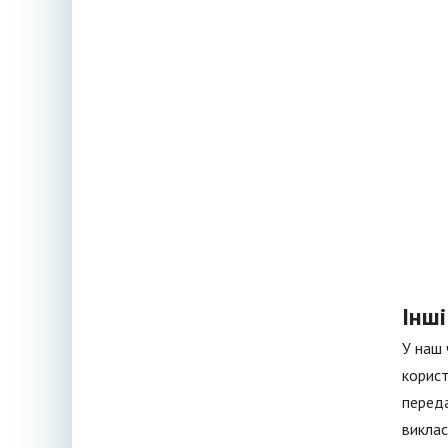
Інш
У наш 
корист
переда
виклас