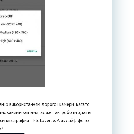
ені з використанням дорогої камери. Багато
німованими кліпами, адже такі роботи здатні
инемаграфии - Plotaverse. А як лайф фото
в?