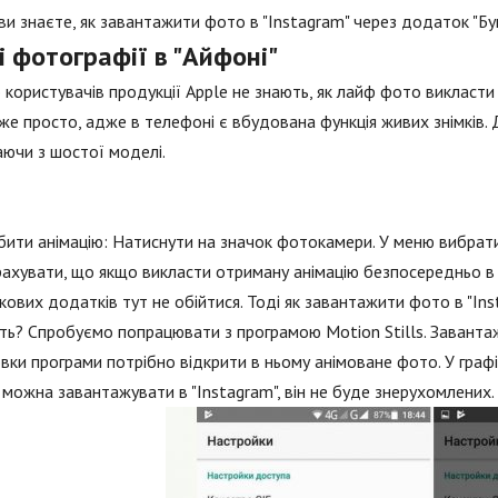
ви знаєте, як завантажити фото в "Instagram" через додаток "Бу
 фотографії в "Айфоні"
 користувачів продукції Apple не знають, як лайф фото викласти 
же просто, адже в телефоні є вбудована функція живих знімків. 
ючи з шостої моделі.
бити анімацію: Натиснути на значок фотокамери. У меню вибрати
рахувати, що якщо викласти отриману анімацію безпосередньо в 
ових додатків тут не обійтися. Тоді як завантажити фото в "Ins
ть? Спробуємо попрацювати з програмою Motion Stills. Завантаж
вки програми потрібно відкрити в ньому анімоване фото. У графі 
 можна завантажувати в "Instagram", він не буде знерухомлених.