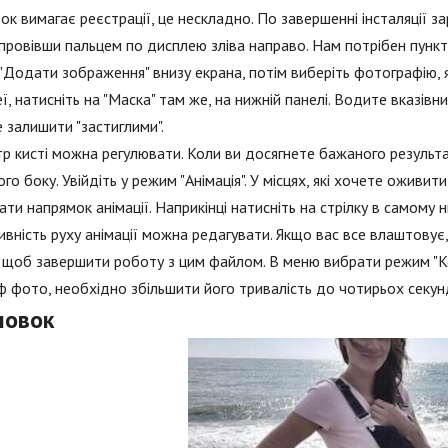
к вимагає реєстрації, це нескладно. По завершенні інсталяції за
провівши пальцем по дисплею зліва направо. Нам потрібен пункт "
 "Додати зображення" внизу екрана, потім виберіть фотографію, 
ї, натисніть на "Маска" там же, на нижній панелі. Водите вказівн
 залишити "застиглими".
р кисті можна регулювати. Коли ви досягнете бажаного результату
ого боку. Увійдіть у режим "Анімація". У місцях, які хочете оживит
ати напрямок анімації. Наприкінці натисніть на стрілку в самому
ивність руху анімації можна редагувати. Якщо вас все влаштовує, 
, щоб завершити роботу з цим файлом. В меню вибрати режим "Ко
ф фото, необхідно збільшити його тривалість до чотирьох секун
новок