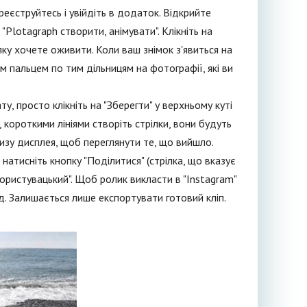
реєструйтесь і увійдіть в додаток. Відкрийте
Plotagraph створити, анімувати". Клікніть на
яку хочете оживити. Коли ваш знімок з'явиться на
им пальцем по тим дільницям на фотографії, які ви
, просто клікніть на "Зберегти" у верхньому куті
и, короткими лініями створіть стрілки, вони будуть
 низу дисплея, щоб переглянути те, що вийшло.
натисніть кнопку "Поділитися" (стрілка, що вказує
ристувацький". Щоб ролик викласти в "Instagram"
д. Залишається лише експортувати готовий кліп.