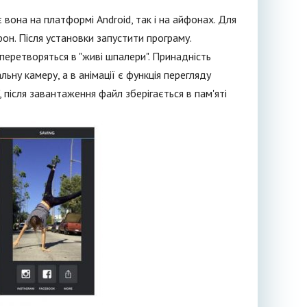
вона на платформі Android, так і на айфонах. Для
он. Після установки запустити програму.
 перетворяться в "живі шпалери". Принадність
ьну камеру, а в анімації є функція перегляду
 після завантаження файл зберігається в пам'яті