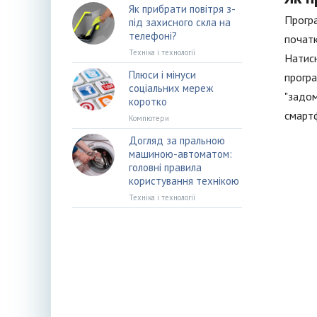
Як прибрати повітря з-
Програ
під захисного скла на
телефоні?
початк
Техніка і технології
Натисн
Плюси і мінуси
програ
соціальних мереж
"задом
коротко
смарт
Компютери
Догляд за пральною
машиною-автоматом:
головні правила
користування технікою
Техніка і технології