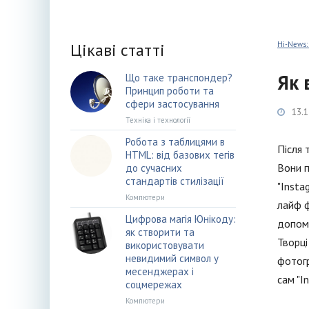
Цікаві статті
Hi-News:
Як 
Що таке транспондер?
Принцип роботи та
сфери застосування
13.1
Техніка і технології
Робота з таблицями в
Після 
HTML: від базових тегів
Вони п
до сучасних
стандартів стилізації
"Insta
Компютери
лайф ф
Цифрова магія Юнікоду:
допомо
як створити та
Творці
використовувати
невидимий символ у
фотогр
месенджерах і
сам "I
соцмережах
Компютери