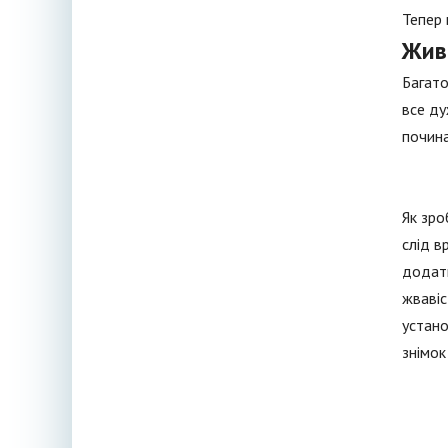
Тепер 
Живі
Багато
все ду
почина
Як зро
слід в
додатк
жвавіс
устано
знімок