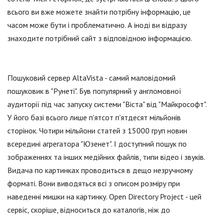
всього ви вже можете знайти потрібну інформацію, це
часом може бути і проблематично. А іноді ви відразу
знаходите потрібний сайт з відповідною інформацією.
Пошуковий сервер AltaVista - самий маловідомий
пошуковик в "Рунеті". Був популярний у англомовної
аудиторії під час запуску системи "Віста" від "Майкрософт".
У його базі всього лише п'ятсот п'ятдесят мільйонів
сторінок. Чотири мільйони статей з 15000 груп новин
всередині агрегатора "Юзенет". І доступний пошук по
зображеннях та інших медійних файлів, типи відео і звуків.
Видача по картинках проводиться в дещо незручному
форматі. Вони виводяться всі з описом розміру при
наведенні мишки на картинку. Open Directory Project - цей
сервіс, скоріше, відноситься до каталогів, ніж до