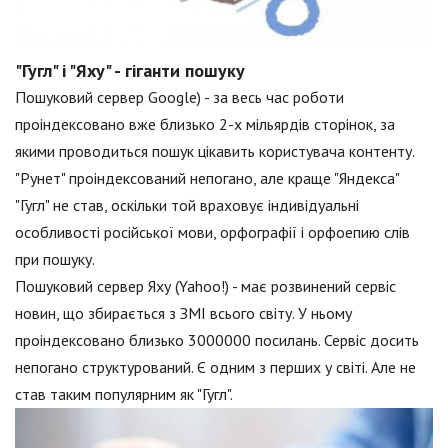
"Гугл" і "Яху" - гіганти пошуку
Пошуковий сервер Google) - за весь час роботи
проіндексовано вже близько 2-х мільярдів сторінок, за
якими проводиться пошук цікавить користувача контенту.
"Рунет" проіндексований непогано, але краще "Яндекса"
"Гугл" не став, оскільки той враховує індивідуальні
особливості російської мови, орфографії і орфоепию слів
при пошуку.
Пошуковий сервер Яху (Yahoo!) - має розвинений сервіс
новин, що збирається з ЗМІ всього світу. У ньому
проіндексовано близько 3000000 посилань. Сервіс досить
непогано структурований. Є одним з перших у світі. Але не
став таким популярним як "Гугл".