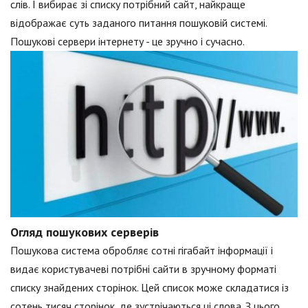
слів. І вибирає зі списку потрібний сайт, найкраще
відображає суть заданого питання пошуковій системі.
Пошукові сервери інтернету - це зручно і сучасно.
Огляд пошукових серверів
Пошукова система обробляє сотні гігабайт інформації і
видає користувачеві потрібні сайти в зручному форматі
списку знайдених сторінок. Цей список може складатися із
сотень тисяч сторінок, де зустрічаються ці слова. З цього