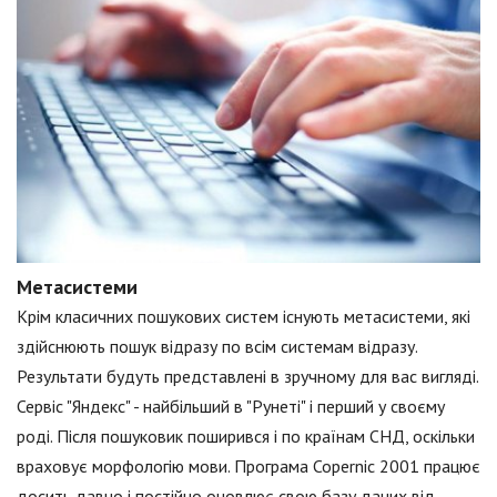
Метасистеми
Крім класичних пошукових систем існують метасистеми, які
здійснюють пошук відразу по всім системам відразу.
Результати будуть представлені в зручному для вас вигляді.
Сервіс "Яндекс" - найбільший в "Рунеті" і перший у своєму
роді. Після пошуковик поширився і по країнам СНД, оскільки
враховує морфологію мови. Програма Copernic 2001 працює
досить давно і постійно оновлює свою базу даних від