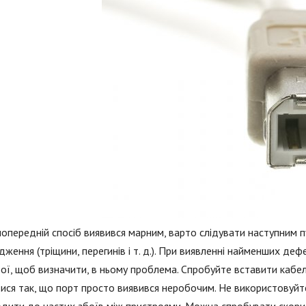
опередній спосіб виявився марним, варто слідувати наступним п
ження (тріщини, перегинів і т. д.). При виявленні найменших деф
ої, щоб визначити, в ньому проблема. Спробуйте вставити кабел
ися так, що порт просто виявився неробочим. Не використовуйт