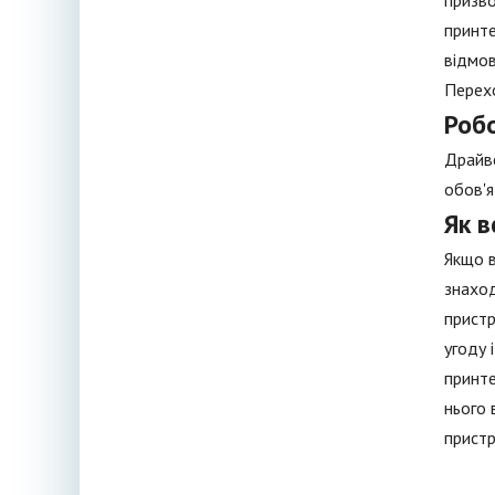
призво
принте
відмов
Перехо
Роб
Драйве
обов'я
Як 
Якщо в
знаход
пристр
угоду 
принте
нього 
пристр