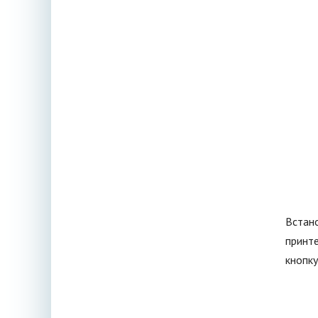
Встано
принте
кнопку