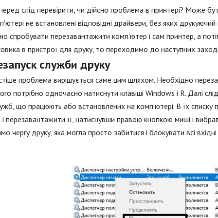
еред слід перевірити, чи дійсно проблема в принтері? Може бу
п'ютері не встановлені відповідні драйвери, без яких друкуючий
но спробувати перезавантажити комп'ютер і сам принтер, а пот
овика в пристрої для друку, то переходимо до наступних заході
езапуск служби друку
тіше проблема вирішується саме цим шляхом. Необхідно переза
ого потрібно одночасно натиснути клавіші Windows і R. Далі слід 
лужб, що працюють або встановлених на комп'ютері. В їх списку
 і перезавантажити її, натиснувши правою кнопкою миші і вибра
мо чергу друку, яка могла просто забитися і блокувати всі вхідн