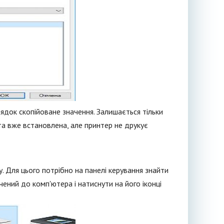
 рядок скопійоване значення. Залишається тільки
іта вже встановлена, але принтер не друкує
 Для цього потрібно на панелі керування знайти
чений до комп'ютера і натиснути на його іконці