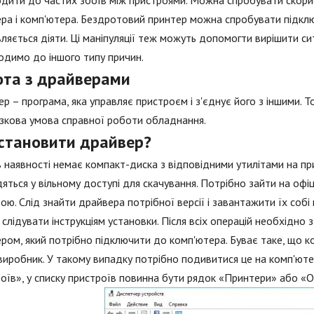
дити до частих збоїв між пристроями. Можна спробувати скор
ра і комп'ютера. Бездротовий принтер можна спробувати підкл
ляється діяти. Ці маніпуляції теж можуть допомогти вирішити си
димо до іншого типу причин.
ота з драйверами
р – програма, яка управляє пристроєм і з'єднує його з іншими. 
зкова умова справної роботи обладнання.
встановити драйвер?
 наявності немає компакт-диска з відповідними утилітами на при
яться у вільному доступі для скачування. Потрібно зайти на офі
ою. Слід знайти драйвера потрібної версії і завантажити їх собі
і слідувати інструкціям установки. Після всіх операцій необхідно 
ром, який потрібно підключити до комп'ютера. Буває таке, що ко
виробник. У такому випадку потрібно подивитися це на комп'юте
оїв», у списку пристроїв повинна бути рядок «Принтери» або «