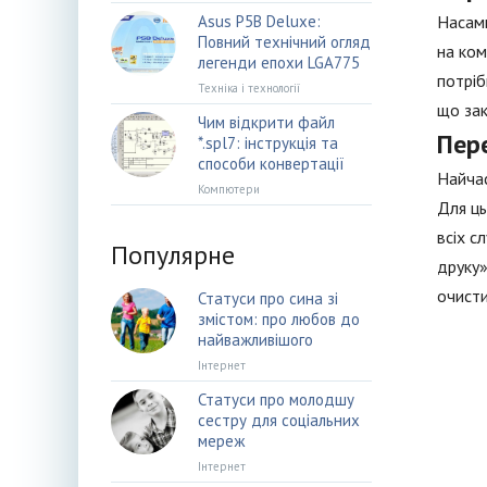
Asus P5B Deluxe:
Насамп
Повний технічний огляд
на ком
легенди епохи LGA775
потріб
Техніка і технології
що зак
Чим відкрити файл
Пер
*.spl7: інструкція та
способи конвертації
Найчас
Компютери
Для ць
всіх с
Популярне
друку»
очисти
Статуси про сина зі
змістом: про любов до
найважливішого
Інтернет
Статуси про молодшу
сестру для соціальних
мереж
Інтернет