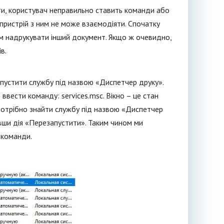
ти, користувач неправильно ставить команди або
 пристрій з ним не може взаємодіяти. Спочатку
ім надрукувати інший документ. Якщо ж очевидно,
в.
пустити службу під назвою «Диспетчер друку».
ввести команду: services.msc. Вікно – це стан
 потрібно знайти службу під назвою «Диспетчер
вши дія «Перезапустити». Таким чином ми
і команди.