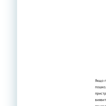
Якщо п
пошкод
пристр
виявит