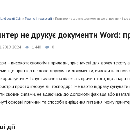
 Цифровий Світ
»
Техніка і технології
» Принтер не друкує документи Word: причини і що 
нтер не друкує документи Word: п
1.2019, 20:24
1 440
0
ри – високотехнологічні прилади, призначені для друку тексту 
ми, що принтер не хоче друкувати документи, виводить їх повільн
 користувачем. Існує величезна кількість причин того, що апарат
ристрій просто ігнорує дії господаря. Не варто відразу сумувати
ти своїми силами, не вдаючись до допомоги фахівця або взагалі 
нуті основні причини та способи вирішення питання, чому принт
і дії