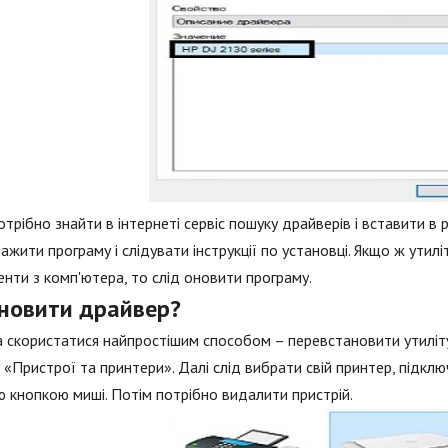
отрібно знайти в інтернеті сервіс пошуку драйверів і вставити в
ажити програму і слідувати інструкції по установці. Якщо ж утил
нти з комп'ютера, то слід оновити програму.
оновити драйвер?
скористатися найпростішим способом – перевстановити утиліту.
 «Пристрої та принтери». Далі слід вибрати свій принтер, підклю
 кнопкою миші. Потім потрібно видалити пристрій.