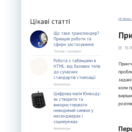
Цікаві статті
Hi-News:
При
Що таке транспондер?
Принцип роботи та
сфери застосування
31.0
Техніка і технології
Робота з таблицями в
Принте
HTML: від базових тегів
пробле
до сучасних
стандартів стилізації
задані
Компютери
коли п
Цифрова магія Юнікоду:
виріши
як створити та
розгля
використовувати
невидимий символ у
месенджерах і
соцмережах
Перш
Компютери