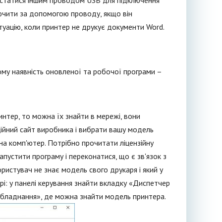
истатися іншим проводом USB для підключення
ючити за допомогою проводу, якщо він
туацію, коли принтер не друкує документи Word.
Тому наявність оновленої та робочої програми –
нтер, то можна їх знайти в мережі, вони
ційний сайт виробника і вибрати вашу модель
 на комп'ютер. Потрібно прочитати ліцензійну
запустити програму і переконатися, що є зв'язок з
ристувач не знає модель свого друкаря і який у
рі: у панелі керування знайти вкладку «Диспетчер
Обладнання», де можна знайти модель принтера.