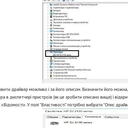
вити драйвер можливо і за його описом. Визначити його можна,
ра в диспетчері пристроїв (як це зробити описано вище) і відкр
 «Відомості». У полі "Властивості" потрібно вибрати "Опис драйве