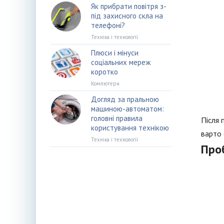
Як прибрати повітря з-
під захисного скла на
телефоні?
Техніка і технології
Плюси і мінуси
соціальних мереж
коротко
Компютери
Догляд за пральною
машиною-автоматом:
головні правила
Після 
користування технікою
варто 
Техніка і технології
Про