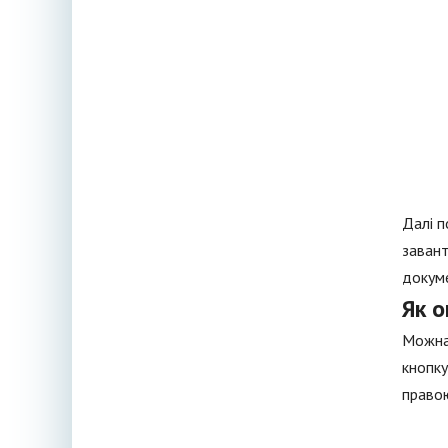
Далі п
завант
докуме
Як 
Можна 
кнопку
правою