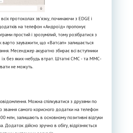
 всіх протоколах зв'язку, починаючи з EDGE і
 додатків на телефон «Андроїд» пропонує
ограми простий і зрозумілий, тому розібратися з
ож варто зауважити, що «Ватсап» залишається
ання. Месенджер акуратно збирає всі вступники
е їх без яких-небудь втрат. Штатні СМС - та ММС-
увати не можуть.
повідомлення. Можна спілкуватися з друзями по
що звання самого корисного додатки на телефон
 200 млн, залишають в основному позитивні відгуки
а. Додаток дійсно зручно в обігу, відрізняється