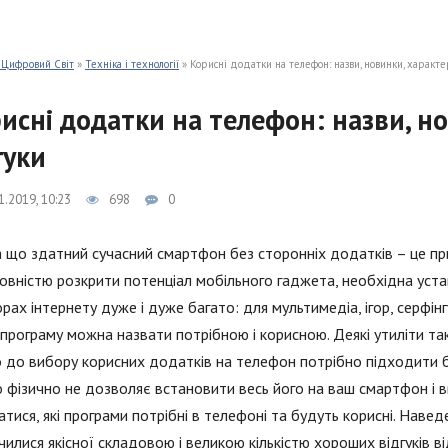
 Цифровий Світ
»
Техніка і технології
» Корисні додатки на телефон: назви, новинки, характе
исні додатки на телефон: назви, н
гуки
1.2019, 10:23
698
0
а що здатний сучасний смартфон без сторонніх додатків – це при
вністю розкрити потенціал мобільного гаджета, необхідна уст
рах інтернету дуже і дуже багато: для мультимедіа, ігор, серфінгу
програму можна назвати потрібною і корисною. Деякі утиліти т
 до вибору корисних додатків на телефон потрібно підходити бі
 фізично не дозволяє встановити весь його на ваш смартфон і в
атися, які програми потрібні в телефоні та будуть корисні. Наве
чилися якісної складовою і великою кількістю хороших відгуків 