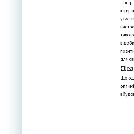
Програ
інтерн
утиліт
настро
такого
відобр
позити
для са
Clea
Ще одн
оптимі
вбудов