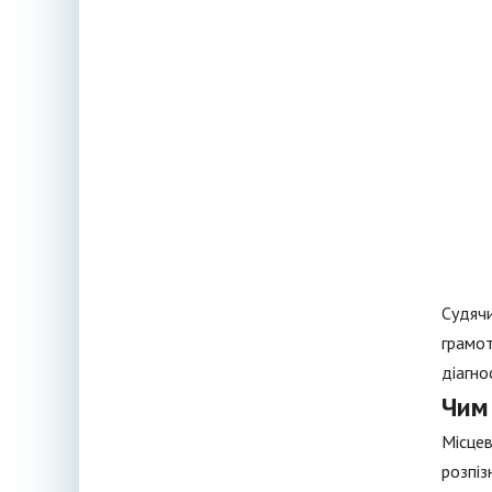
Судячи
грамот
діагно
Чим
Місцев
розпіз