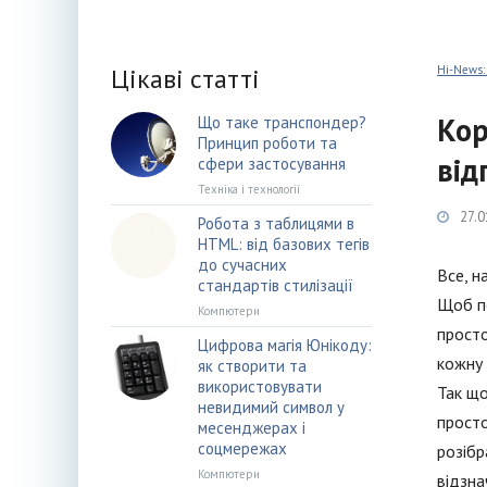
Цікаві статті
Hi-News:
Кор
Що таке транспондер?
Принцип роботи та
від
сфери застосування
Техніка і технології
27.0
Робота з таблицями в
HTML: від базових тегів
до сучасних
Все, н
стандартів стилізації
Щоб по
Компютери
просто
Цифрова магія Юнікоду:
кожну 
як створити та
використовувати
Так що
невидимий символ у
просто
месенджерах і
соцмережах
розібр
Компютери
відзна