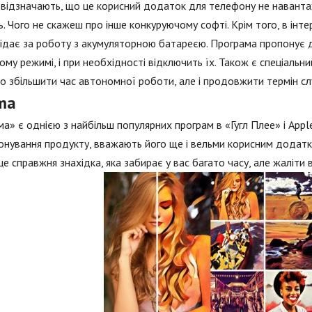
відзначають, що це корисний додаток для телефону не навантаж
ь. Чого не скажеш про інше конкуруючому софті. Крім того, в інте
ідає за роботу з акумуляторною батареєю. Програма пропонує 
му режимі, і при необхідності відключить їх. Також є спеціальн
о збільшити час автономної роботи, але і продовжити термін с
ma
а» є однією з найбільш популярних програм в «Гугл Плее» і Appl
онування продукту, вважають його ще і вельми корисним додатк
це справжня знахідка, яка забирає у вас багато часу, але жаліти 