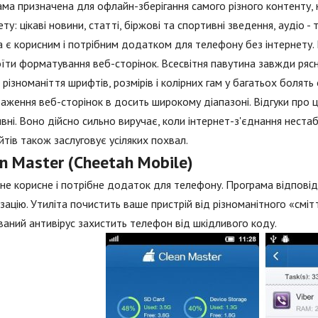
ма призначена для офлайн-зберігання самого різного контенту, н
ету: цікаві новини, статті, біржові та спортивні зведення, аудіо - 
а є корисним і потрібним додатком для телефону без інтернету.
їти форматування веб-сторінок. Всесвітня павутина завжди рясні
 різноманіття шрифтів, розмірів і колірних гам у багатьох боля
аження веб-сторінок в досить широкому діапазоні. Відгуки про 
вні. Воно дійсно сильно виручає, коли інтернет-з'єднання нестаб
йтів також заслуговує усіляких похвал.
n Master (Cheetah Mobile)
е корисне і потрібне додаток для телефону. Програма відповіда
зацію. Утиліта почистить ваше пристрій від різноманітного «сміт
аний антивірус захистить телефон від шкідливого коду.