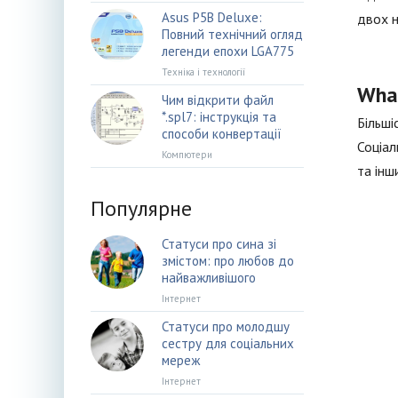
Asus P5B Deluxe:
двох н
Повний технічний огляд
легенди епохи LGA775
Техніка і технології
Wha
Чим відкрити файл
*.spl7: інструкція та
Більші
способи конвертації
Соціал
Компютери
та інш
Популярне
Статуси про сина зі
змістом: про любов до
найважливішого
Інтернет
Статуси про молодшу
сестру для соціальних
мереж
Інтернет