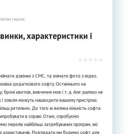
ристики і відгуки
овинки, характеристики і
ймати дзвінки з СМС, та знімати фото з відео.
ановка додаткового софту. Останнього на
, броні квитків, вивчення мов і т. д. Але далеко не
ак і зовсім можуть нашкодити вашому пристрою.
льш ретельно. До того ж велика кількість софта
ипробувати в справі. Отже, спробуємо
демо перелік найбільш затребуваних програм, які
від користувачів. Розглядати ми будемо софт для