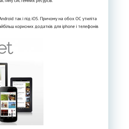
стину системних ресурсів.
roid так і під iOS. Причому на обох ОС утиліта
більш корисних додатків для iphone і телефонів