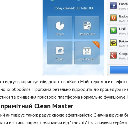
 з відгуків користувачів, додаток «Клин Майстер» досить ефекти
но їх обробляє. Програма ретельно підходить до процедури і не 
стики та очищення пристрою платформа нормально функціонує. 
 примітний Clean Master
ий антивірус також радує своєю ефективністю. Значна вірусна ба
нати всі типи загроз, починаючи від "троянів" і закінчуючи серйо