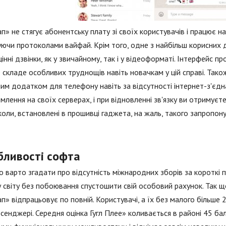
п» не стягує абонентську плату зі своїх користувачів і працює на
уючи протоколами вайфай. Крім того, одне з найбільш корисних
інні дзвінки, як у звичайному, так і у відеоформаті. Інтерфейс пр
 складе особливих труднощів навіть новачкам у цій справі. Так
им додатком для телефону навіть за відсутності інтернет-з'єдн
млення на своїх серверах, і при відновленні зв'язку ви отримуєт
оли, встановлені в прошивці гаджета, на жаль, такого запропон
бливості софта
 варто згадати про відсутність міжнародних зборів за короткі 
 світу без побоювання спустошити свій особовий рахунок. Так 
п» відпрацьовує по повній. Користувачі, а їх без малого більше
сенджері. Середня оцінка Гугл Плее» коливається в районі 45 бал