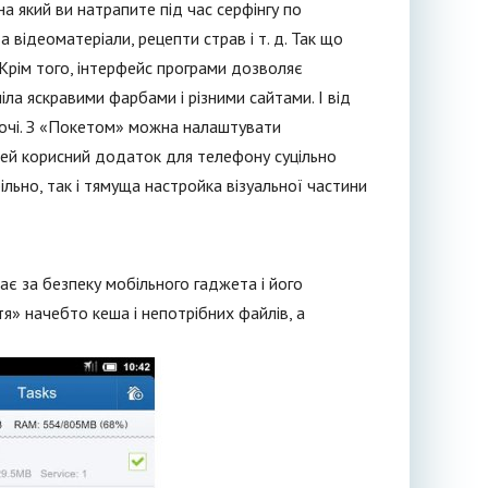
а який ви натрапите під час серфінгу по
та відеоматеріали, рецепти страв і т. д. Так що
 Крім того, інтерфейс програми дозволяє
ла яскравими фарбами і різними сайтами. І від
ть очі. З «Покетом» можна налаштувати
цей корисний додаток для телефону суцільно
ільно, так і тямуща настройка візуальної частини
є за безпеку мобільного гаджета і його
тя» начебто кеша і непотрібних файлів, а