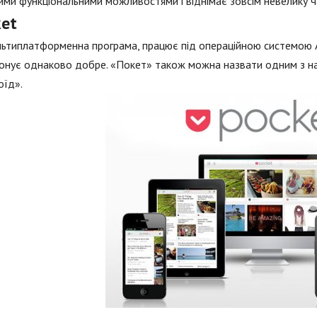
ми функціональними можливостями і віднімає зовсім невелику ча
ket
ьтиплатформенна програма, працює під операційною системою And
онує однаково добре. «Покет» також можна назвати одним з най
оїд».