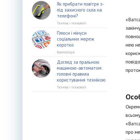
Як прибрати повітря з-
під захисного скла на
телефоні?
«Ватса
Техніка і технології
закінч
Плюси і мінуси
повноц
соціальних мереж
нею не
коротко
Компютери
корисн
повідо
Догляд за пральною
машиною-автоматом:
проток
головні правила
користування технікою
Техніка і технології
Осо
Окремо
всьому
«Ватса
про ме