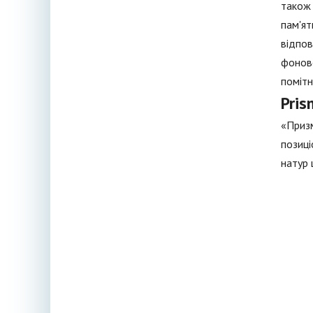
також 
пам'ят
відпов
фоново
помітн
Pris
«Призм
позиці
натур 