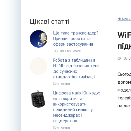
Цікаві статті
Hi-News:
WiF
Що таке транспондер?
Принцип роботи та
під
сфери застосування
Техніка і технології
07.0
Робота з таблицями в
HTML: від базових тегів
до сучасних
Сьогод
стандартів стилізації
допомо
Компютери
моделі
Цифрова магія Юнікоду:
телеві
як створити та
використовувати
на дис
невидимий символ у
месенджерах і
соцмережах
Компютери