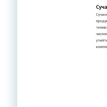
Суча
Сучасн
продук
телеві
числом
утиліт
компле