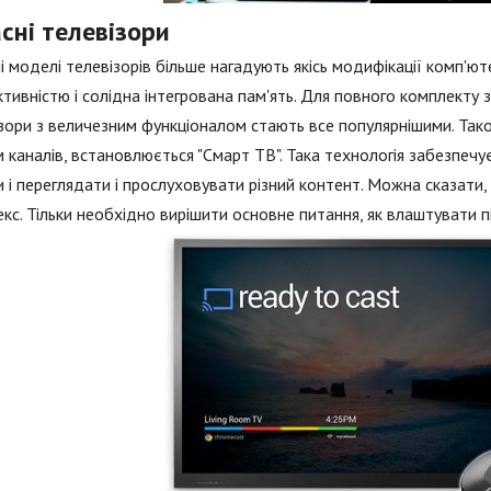
сні телевізори
і моделі телевізорів більше нагадують якісь модифікації комп'ют
тивністю і солідна інтегрована пам'ять. Для повного комплекту 
зори з величезним функціоналом стають все популярнішими. Та
 каналів, встановлюється "Смарт ТВ". Така технологія забезпеч
и і переглядати і прослуховувати різний контент. Можна сказати
кс. Тільки необхідно вирішити основне питання, як влаштувати 