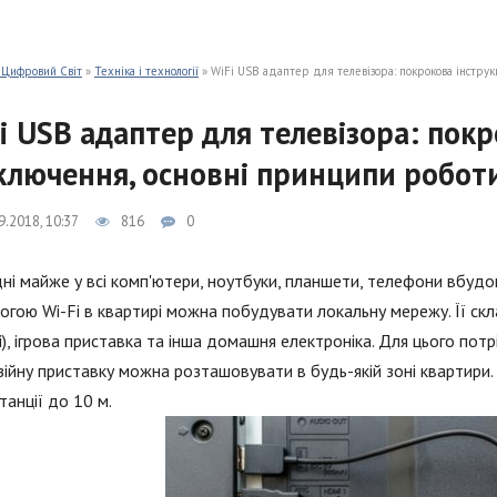
 Цифровий Світ
»
Техніка і технології
» WiFi USB адаптер для телевізора: покрокова інстру
i USB адаптер для телевізора: покр
ключення, основні принципи робот
9.2018, 10:37
816
0
ні майже у всі комп'ютери, ноутбуки, планшети, телефони вбудо
гою Wi-Fi в квартирі можна побудувати локальну мережу. Її скл
), ігрова приставка та інша домашня електроніка. Для цього пот
зійну приставку можна розташовувати в будь-якій зоні квартир
танції до 10 м.