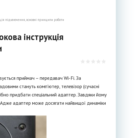
кція підключення, основні принципи роботи
окова інструкція
и
вується приймач – передавач Wi-Fi. За
адовими стануть комп'ютер, телевізор (сучасні
рібно придбати спеціальний адаптер. Завдяки йому
и. Адже адаптер може досягати найвищої динаміки