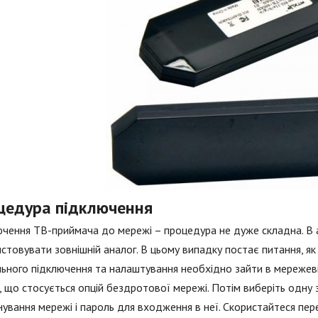
цедура підключення
ючення ТВ-приймача до мережі – процедура не дуже складна. В
стовувати зовнішній аналог. В цьому випадку постає питання, як
ьного підключення та налаштування необхідно зайти в мережеві
, що стосується опцій бездротової мережі. Потім виберіть одну з
ування мережі і пароль для входження в неї. Скористайтеся пер