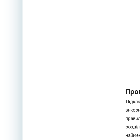
Про
Підкл
викори
правил
розділ
наймен