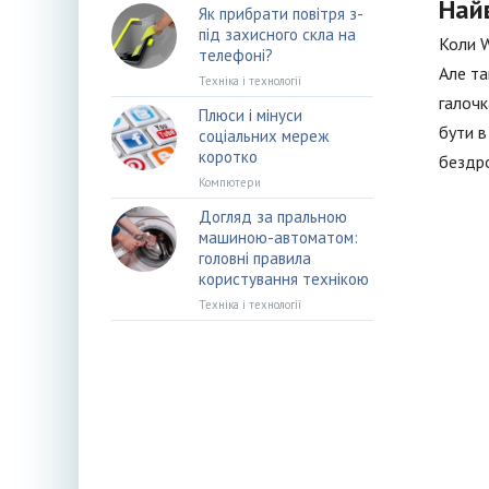
Най
Як прибрати повітря з-
під захисного скла на
Коли W
телефоні?
Але та
Техніка і технології
галочк
Плюси і мінуси
бути в
соціальних мереж
коротко
бездро
Компютери
Догляд за пральною
машиною-автоматом:
головні правила
користування технікою
Техніка і технології