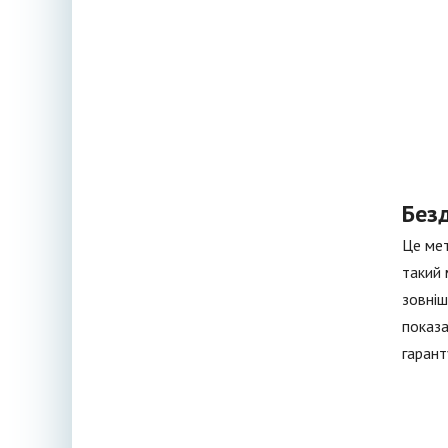
Без
Це мет
такий 
зовніш
показа
гарант