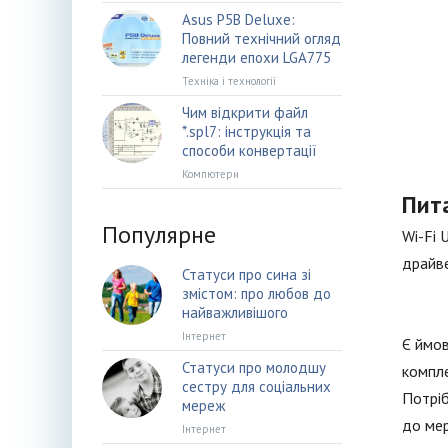
Asus P5B Deluxe:
Повний технічний огляд
легенди епохи LGA775
Техніка і технології
Чим відкрити файл
*.spl7: інструкція та
способи конвертації
Компютери
Пит
Популярне
Wi-Fi 
драйве
Статуси про сина зі
змістом: про любов до
найважливішого
Інтернет
Є ймов
Статуси про молодшу
компле
сестру для соціальних
Потріб
мереж
до мер
Інтернет