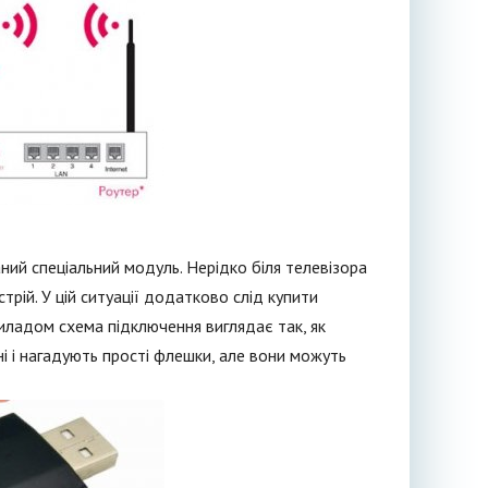
аний спеціальний модуль. Нерідко біля телевізора
рій. У цій ситуації додатково слід купити
риладом схема підключення виглядає так, як
і і нагадують прості флешки, але вони можуть