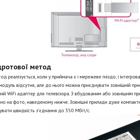
дротової метод
од реалізується, коли у приймача є і мережеве гніздо, і інтегров
модуль відсутня, але до нього можна приєднувати зовнішній прист
ній WiFi адаптер для телевізора. З вбудованим або зовнішнім п
но на фото, наведеному нижче. Зовнішні прилади дуже компактн
увати швидкість з'єднання до 350 Мбіт/с.