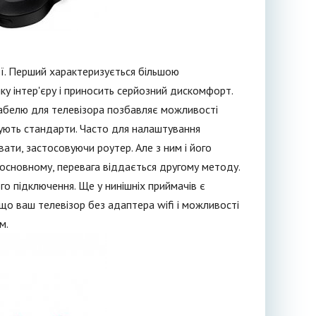
ї. Перший характеризується більшою
ку інтер'єру і приносить серйозний дискомфорт.
кабелю для телевізора позбавляє можливості
зують стандарти. Часто для налаштування
ати, застосовуючи роутер. Але з ним і його
 основному, перевага віддається другому методу.
го підключення. Ще у нинішніх приймачів є
що ваш телевізор без адаптера wifi і можливості
м.