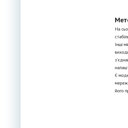
Мет
На сьо
стабіл
Інші м
виходи
з'єдна
налашт
Є моде
мереже
його п