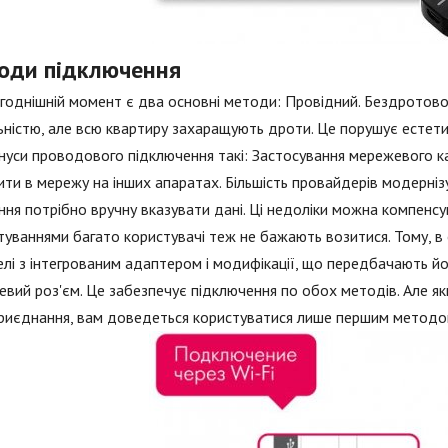
оди підключення
годнішній момент є два основні методи: Провідний. Бездротово
ьністю, але всю квартиру захаращують дроти. Це порушує естети
інуси проводового підключення такі: Застосування мережевого 
ти в мережу на інших апаратах. Більшість провайдерів модерні
ння потрібно вручну вказувати дані. Ці недоліки можна компенсув
уваннями багато користувачі теж не бажають возитися. Тому, в
лі з інтегрованим адаптером і модифікації, що передбачають йо
вий роз'єм. Це забезпечує підключення по обох методів. Але як
риєднання, вам доведеться користуватися лише першим методо