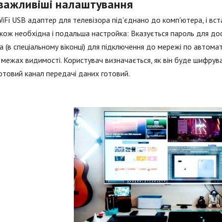
важливіші налаштування
iFi USB адаптер для телевізора під'єднано до комп'ютера, і вст
кож необхідна і подальша настройка: Вказується пароль для до
а (в спеціальному віконці) для підключення до мережі по авто
 межах видимості. Користувач визначається, як він буде шифрува
товий канал передачі даних готовий.