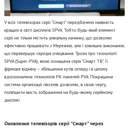
У всіх телевізорах серії "Смарт" передбачено наявність
кращих в світі дисплеїв SPVA. Тобто будь-який елемент
серії не тільки містить унікальну начинку, що дозволяє
ефективно працювати з Мережею, але і зовнішнє виконання,
що перевершує середні очікування. Трохи про технології
SPVA (Super-PVA), якою оснащена серія "Смарт ТВ". Її
фірмове відміну – збільшення кутів огляду і в цілому
вдосконалена технологія РК-панелей PVA. Покращена
система організації пікселів дозволяє, в свою чергу,
поліпшити якість зображення на будь-якому серійному
дисплеї.
Оновлення телевізорів серії "Смарт" через