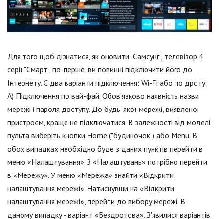
Для того щоб дізнатися, як оновити "Самсунг", телевізор 4
серії "Смарт", по-перше, ви повинні підключити його до
Інтернету. Є два варіанти підключення: Wi-Fi або по дроту.
А) Підключення по вай-фай. Обов'язково наявність назви
мережі і пароля доступу. До будь-якої мережі, виявленої
пристроєм, краще не підключатися. В залежності від моделі
пульта виберіть кнопки Home ("будиночок") або Menu. В
обох випадках необхідно буде з даних пунктів перейти в
меню «Налаштування». З «Налаштувань» потрібно перейти
в «Мережу». У меню «Мережа» знайти «Відкрити
налаштування мережі». Натиснувши на «Відкрити
налаштування мережі», перейти до вибору мережі. В
даному випадку - варіант «Бездротова». З'явилися варіантів