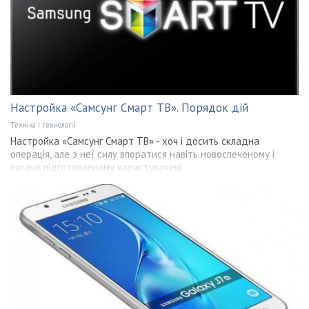
Настройка «Самсунг Смарт ТВ». Порядок дій
Техніка і технології
Настройка «Самсунг Смарт ТВ» - хоч і досить складна
операція, але з неї силу впоратися навіть новоспеченому і
погано підготовленому користувачеві.