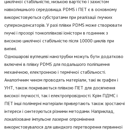
циклічної стабільністю, низькою вартістю і захистом
навколишнього середовища. PDMS і ПЕТ є в основному
використовуються субстратами при реалізації гнучких
суперконденсаторів. У разі плівки PDMS може створювати
гнучкі і прозорі тонкоплівкові іоністори в годинник з
високою циклічної стабільністю після 10000 циклів при
вигині.
Одношарові вуглецеві нанотрубки можуть бути додатково
включені в плівку PDMS для подальшого поліпшення
механічною, електронною і термічної стабільності.
Аналогічним чином проводять матеріали, такі як графен і
УНТ, також покриваються плівкою ПЕТ для досягнення
високої гнучкості, так і електропровідності. Крім ПДМС і
ПЕТ інші полімерні матеріали привертають також зростаючі
інтереси і синтезуються різними методами. Наприклад,
локалізоване імпульсне лазерне опромінення
використовувалося для швидкого перетворення первинної