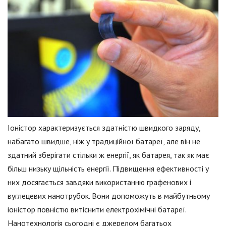
Іоністор характеризується здатністю швидкого заряду,
набагато швидше, ніж у традиційної батареї, але він не
здатний зберігати стільки ж енергії, як батарея, так як має
більш низьку щільність енергії. Підвищення ефективності у
них досягається завдяки використанню графенових і
вуглецевих нанотрубок. Вони допоможуть в майбутньому
іоністор повністю витіснити електрохімічні батареї.
Нанотехнологія сьогодні є джерелом багатьох