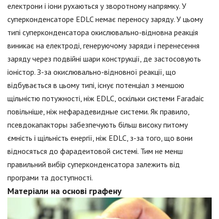
електрони і іони рухаються у зворотному напрямку. У
суперконденсаторе EDLC немає переносу заряду. У цьому
типі суперконденсатора окислювально-відновна реакція
виникає на електроді, генеруючому заряди і перенесення
заряду через подвійні шари конструкції, де застосовують
іоністор. З-за окислювально-відновної реакції, що
відбувається в цьому типі, існує потенціал з меншою
щільністю потужності, ніж EDLC, оскільки системи Faradaic
повільніше, ніж нефарадевидные системи. Як правило,
псевдокапакторы забезпечують більш високу питому
ємність і щільність енергії, ніж EDLC, з-за того, що вони
відносяться до фарадеитовой системі. Тим не менш
правильний вибір суперконденсатора залежить від
програми та доступності.
Матеріали на основі графену