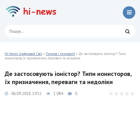
Hi-News: Цифровий Світ
»
Техніка і технології
» Де застосовують іоністор? Типи
ионисторов, їх призначення, переваги та недоліки
Де застосовують іоністор? Типи ионисторов,
їх призначення, переваги та недоліки
06.09.2018, 19:52
1 084
0