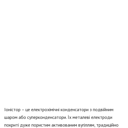
Іоністор – це електрохімічні конденсатори з подвійним
шаром або суперконденсатори. Їх металеві електроди
покриті дуже пористим активованим вугіллям, традиційно