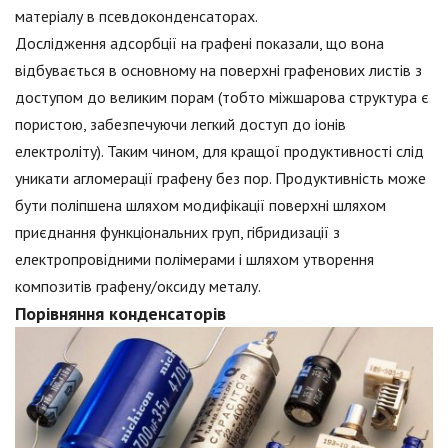
матеріалу в псевдоконденсаторах.
Дослідження адсорбції на графені показали, що вона
відбувається в основному на поверхні графенових листів з
доступом до великим порам (тобто міжшарова структура є
пористою, забезпечуючи легкий доступ до іонів
електроліту). Таким чином, для кращої продуктивності слід
уникати агломерації графену без пор. Продуктивність може
бути поліпшена шляхом модифікації поверхні шляхом
приєднання функціональних груп, гібридизації з
електропровідними полімерами і шляхом утворення
композитів графену/оксиду металу.
Порівняння конденсаторів