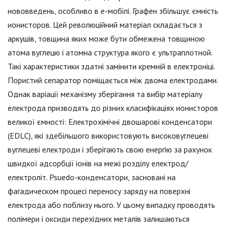
нововведень, особливо в е-мобілі. Графен збільшує ємність
ионисторов. Цей революційний матеріал складається з
аркушів, товщина яких може бути обмежена товщиною
атома вуглецю і атомна структура якого є ультраплотной.
Такі характеристики здатні замінити кремній в електроніці.
Пористий сепаратор поміщається між двома електродами.
Однак варіації механізму зберігання та вибір матеріалу
електрода призводять до різних класифікаціях ионисторов
великої ємності: Електрохімічні двошарові конденсатори
(EDLC), які здебільшого використовують високовуглецеві
вуглецеві електроди і зберігають свою енергію за рахунок
швидкої адсорбції іонів на межі розділу електрод/
електроліт. Psuedo-конденсатори, засновані на
фагадическом процесі переносу заряду на поверхні
електрода або поблизу нього. У цьому випадку проводять
полімери і оксиди перехідних металів залишаються