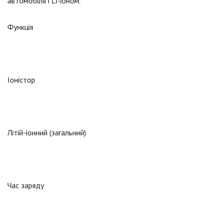
автомобіля і Li-іоном.
Функція
Іоністор
Літій-іонний (загальний)
Час заряду