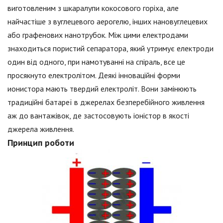
виготовленим з шкаралупи кокосового горіха, але
найчастіше з вуглецевого аерогелю, інших нановуглецевих
або графенових нанотрубок. Між цими електродами
знаходиться пористий сепаратора, який утримує електроди
один від одного, при намотуванні на спіраль, все це
просякнуто електролітом. Деякі інноваційні форми
ионистора мають твердий електроліт. Вони замінюють
традиційні батареї в джерелах безперебійного живлення
аж до вантажівок, де застосовують іоністор в якості
джерела живлення.
Принцип роботи