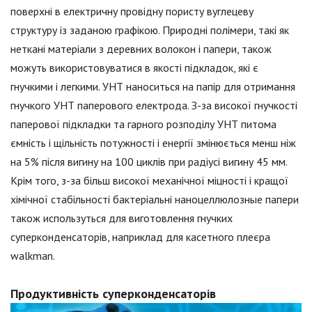
поверхні в електричну провідну пористу вуглецеву
структуру із заданою графікою. Природні полімери, такі як
неткані матеріали з деревних волокон і папери, також
можуть використовуватися в якості підкладок, які є
гнучкими і легкими. УНТ наноситься на папір для отримання
гнучкого УНТ паперового електрода. З-за високої гнучкості
паперової підкладки та гарного розподілу УНТ питома
ємність і щільність потужності і енергії змінюється менш ніж
на 5% після вигину на 100 циклів при радіусі вигину 45 мм.
Крім того, з-за більш високої механічної міцності і кращої
хімічної стабільності бактеріальні наноцеллюлозные папери
також используться для виготовлення гнучких
суперконденсаторів, наприклад для касетного плеєра
walkman.
Продуктивність суперконденсаторів