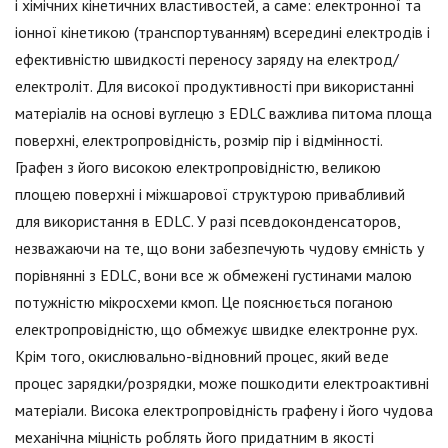
і хімічних кінетичних властивостей, а саме: електронної та
іонної кінетикою (транспортуванням) всередині електродів і
ефективністю швидкості переносу заряду на електрод/
електроліт. Для високої продуктивності при використанні
матеріалів на основі вуглецю з EDLC важлива питома площа
поверхні, електропровідність, розмір пір і відмінності.
Графен з його високою електропровідністю, великою
площею поверхні і міжшарової структурою привабливий
для використання в EDLC. У разі псевдоконденсаторов,
незважаючи на те, що вони забезпечують чудову ємність у
порівнянні з EDLC, вони все ж обмежені густинами малою
потужністю мікросхеми кмоп. Це пояснюється поганою
електропровідністю, що обмежує швидке електронне рух.
Крім того, окислювально-відновний процес, який веде
процес зарядки/розрядки, може пошкодити електроактивні
матеріали. Висока електропровідність графену і його чудова
механічна міцність роблять його придатним в якості