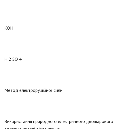
KOH
H 2 SO 4
Метод електрорушійної сили
Використання природного електричного двошарового