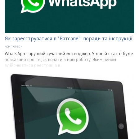
Як зареєструватися в "Ватсапе": поради та інструкції
Компютери
WhatsApp - зручний сучасний месенджер. У даній статті буде
розказано про те, як почати з ним роботу. Яким чином
здійснюється реєстрація в