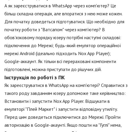
А як зареєструватися в WhatsApp через комп'ютер? Це
більш складна операція, але впоратися з нею може кожен.
Для початку доведеться підготуватися. Що необхідно для
початку роботи з "Ватсапом" через комп'ютер? В
обов'язковому порядку юзеру потрібні наступні складові:
підключення до Мережі; будь-який емулятор операційної
мережі Android (ідеально підходить Nox App Player);
Google-аккаунт. Як тільки всі перераховані компоненти
підготовлені, можна приступати до рішучих дій.
Інструкція по роботі з ПК
Як зареєструватися в WhatsApp на комп'ютері? Справитися з
такого роду завданням юзеру допоможе таке керівництво:
Встановити і запустити Nox App Player. Відшукати в
емуляторі "Плей Маркет" і запустити відповідну утиліту.
Перед цим доведеться підключитися до Мережі. Пройти
авторизацію в Google-акаунті. Якщо пошти на "Гуглі" нема,