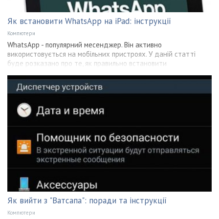
Як встановити WhatsApp на iPad: інструкції
Компютери
WhatsApp - популярний месенджер. Він активно
використовується на мобільних пристроях. У даній статті
буде розказано про те, як правильно встановити
Як вийти з "Ватсапа": поради та інструкції
Компютери