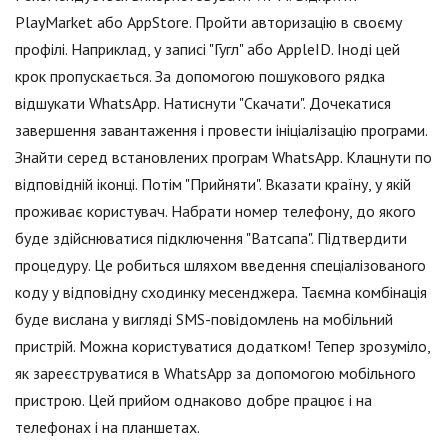
PlayMarket або AppStore. Пройти авторизацію в своєму
профілі. Наприклад, у записі "Гугл" або AppleID. Іноді цей
крок пропускається. За допомогою пошукового рядка
відшукати WhatsApp. Натиснути "Скачати". Дочекатися
завершення завантаження і провести ініціалізацію програми.
Знайти серед встановлених програм WhatsApp. Клацнути по
відповідній іконці. Потім "Прийняти". Вказати країну, у якій
проживає користувач. Набрати номер телефону, до якого
буде здійснюватися підключення "Ватсапа". Підтвердити
процедуру. Це робиться шляхом введення спеціалізованого
коду у відповідну сходинку месенджера. Таємна комбінація
буде вислана у вигляді SMS-повідомлень на мобільний
пристрій. Можна користуватися додатком! Тепер зрозуміло,
як зареєструватися в WhatsApp за допомогою мобільного
пристрою. Цей прийом однаково добре працює і на
телефонах і на планшетах.