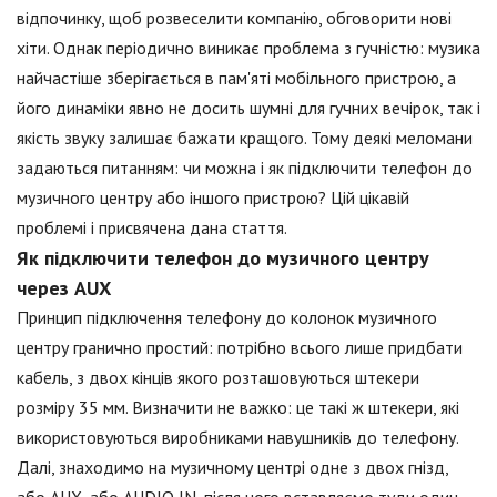
відпочинку, щоб розвеселити компанію, обговорити нові
хіти. Однак періодично виникає проблема з гучністю: музика
найчастіше зберігається в пам'яті мобільного пристрою, а
його динаміки явно не досить шумні для гучних вечірок, так і
якість звуку залишає бажати кращого. Тому деякі меломани
задаються питанням: чи можна і як підключити телефон до
музичного центру або іншого пристрою? Цій цікавій
проблемі і присвячена дана стаття.
Як підключити телефон до музичного центру
через AUX
Принцип підключення телефону до колонок музичного
центру гранично простий: потрібно всього лише придбати
кабель, з двох кінців якого розташовуються штекери
розміру 35 мм. Визначити не важко: це такі ж штекери, які
використовуються виробниками навушників до телефону.
Далі, знаходимо на музичному центрі одне з двох гнізд,