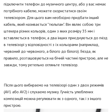
підключити телефон до музичного центру, або у вас немає
потрібного кабелю, можете скористатися своїм
телевізором. Для цього вам необхідно придбати інший
кабель, який називається "тюльпан". Він являє собою три
штекера різних кольорів, один з яких розміру 35 мм і
вставляється в телефон, а два інших приєднуються до гнізд
в телевізорі у відповідності з їх кольорами (наприклад,
червоний до червоного, а білого до білого). Гнізда, як
правило, розташовуються на бічній частині пристрою, але не
завжди, тому ретельно огляньте телевізор.
Після цього вибираємо на телевізорі один з двох режимів
(AV1 або AV2) і слухаємо музику. Гучність улюблених
композицій можна регулювати як з одного, так і з іншого
пристрою.