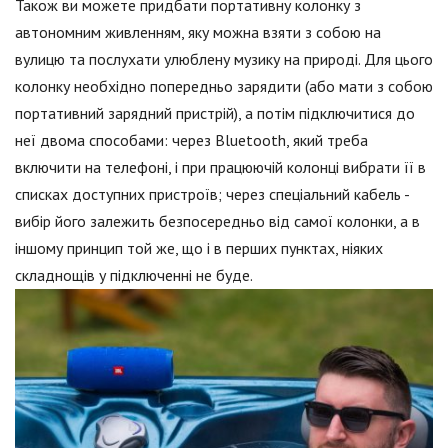
Також ви можете придбати портативну колонку з
автономним живленням, яку можна взяти з собою на
вулицю та послухати улюблену музику на природі. Для цього
колонку необхідно попередньо зарядити (або мати з собою
портативний зарядний пристрій), а потім підключитися до
неї двома способами: через Bluetooth, який треба
включити на телефоні, і при працюючій колонці вибрати її в
списках доступних пристроїв; через спеціальний кабель -
вибір його залежить безпосередньо від самої колонки, а в
іншому принцип той же, що і в перших пунктах, ніяких
складнощів у підключенні не буде.