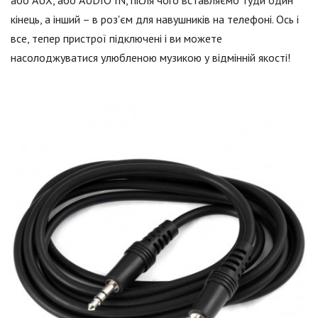
або AUX, або AUDIO IN, після чого вставляємо туди один
кінець, а інший – в роз'єм для навушників на телефоні. Ось і
все, тепер пристрої підключені і ви можете
насолоджуватися улюбленою музикою у відмінній якості!