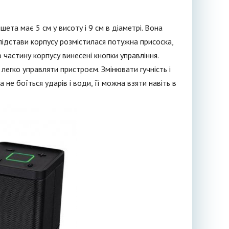
та має 5 см у висоту і 9 см в діаметрі. Вона
У підстави корпусу розмістилася потужна присоска,
ю частину корпусу винесені кнопки управління.
легко управляти пристроєм. Змінювати гучність і
не боїться ударів і води, її можна взяти навіть в