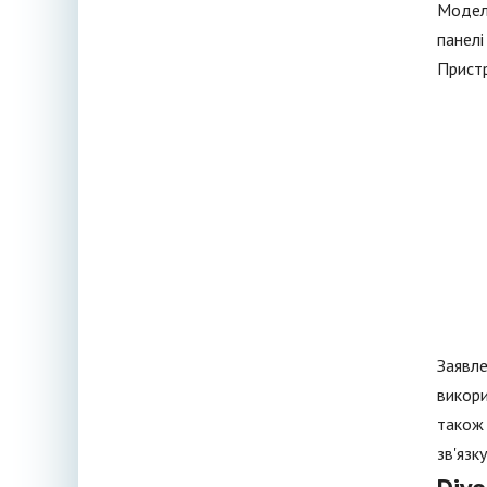
Модель
панелі
Пристр
Заявле
викори
також 
зв'язк