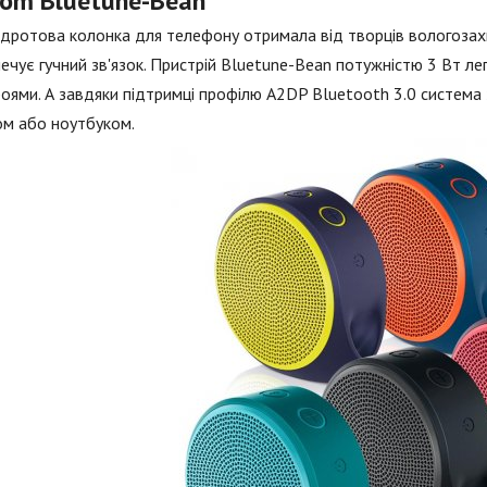
oom Bluetune-Bean
дротова колонка для телефону отримала від творців вологозах
ечує гучний зв'язок. Пристрій Bluetune-Bean потужністю 3 Вт ле
оями. А завдяки підтримці профілю A2DP Bluetooth 3.0 система
ом або ноутбуком.