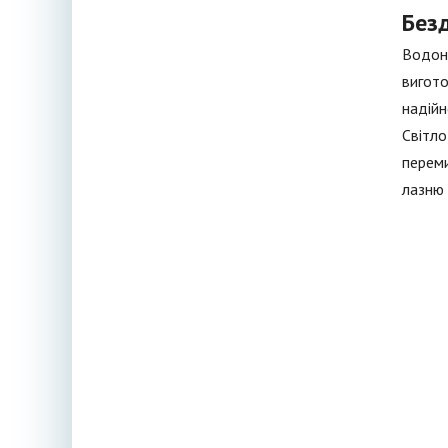
Без
Водоне
вигото
надійн
Світло
переми
лазню 