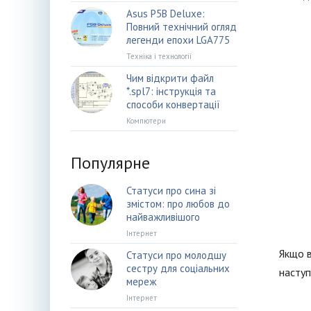
Asus P5B Deluxe:
Повний технічний огляд
легенди епохи LGA775
Техніка і технології
Чим відкрити файл
*.spl7: інструкція та
способи конвертації
Компютери
Популярне
Статуси про сина зі
змістом: про любов до
найважливішого
Інтернет
Якщо в
Статуси про молодшу
сестру для соціальних
наступ
мереж
Інтернет