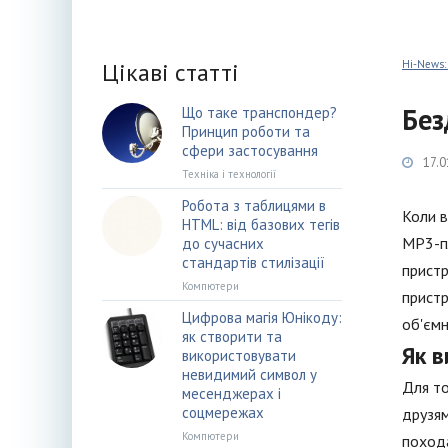
Цікаві статті
Hi-News:
Без
Що таке транспондер?
Принцип роботи та
сфери застосування
17.0
Техніка і технології
Робота з таблицями в
Коли в
HTML: від базових тегів
MP3-пл
до сучасних
стандартів стилізації
пристр
Компютери
пристр
Цифрова магія Юнікоду:
об'ємн
як створити та
Як 
використовувати
невидимий символ у
Для то
месенджерах і
соцмережах
друзям
Компютери
похода