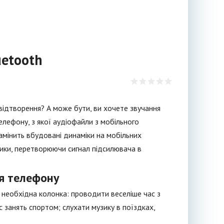
uetooth
 відтворення? А може бути, ви хочете звучання
лефону, з якої аудіофайли з мобільного
мінить вбудовані динаміки на мобільних
зики, перетворюючи сигнал підсилювача в
ля телефону
 необхідна колонка: проводити веселіше час з
 занять спортом; слухати музику в поїздках,