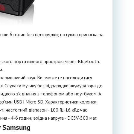
нше 6 годин без підзарядки; потужна присоска на
якого портативного пристрою через Bluetooth.
и.
иголомшливий звук. Ви зможете насолодитися
і. Слухати музику без підзарядки акумулятора до
видкого з'єднання з телефоном або ноутбуком. А
з'єми USB і Micro SD. Характеристики колонки:
т; частотний діапазон - 100 Гц-16 кГц; час
ння - 4-6 годин; вхідна напруга - DC5V-500 маг.
у Samsung