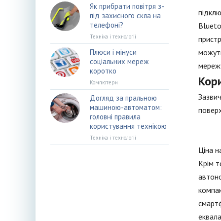
Як прибрати повітря з-
підклю
під захисного скла на
телефоні?
Blueto
Техніка і технології
пристр
Плюси і мінуси
можуть
соціальних мереж
мережу
коротко
Кори
Компютери
Зазвич
Догляд за пральною
машиною-автоматом:
поверх
головні правила
користування технікою
Техніка і технології
Ціна н
Крім т
автоно
компак
смартф
еквала