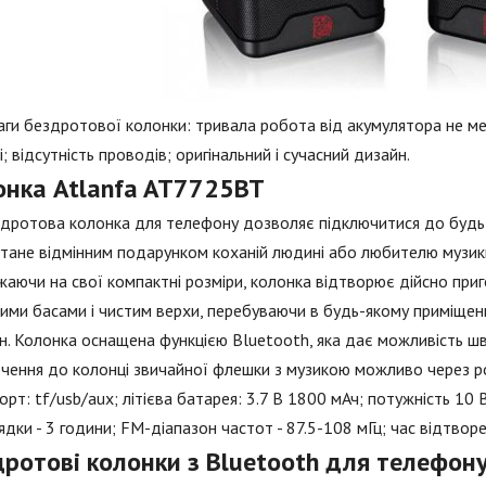
ги бездротової колонки: тривала робота від акумулятора не ме
і; відсутність проводів; оригінальний і сучасний дизайн.
онка Atlanfa AT7725BT
дротова колонка для телефону дозволяє підключитися до будь-
тане відмінним подарунком коханій людині або любителю музик
аючи на свої компактні розміри, колонка відтворює дійсно пр
ими басами і чистим верхи, перебуваючи в будь-якому приміщенн
н. Колонка оснащена функцією Bluetooth, яка дає можливість ш
чення до колонці звичайної флешки з музикою можливо через ро
орт: tf/usb/aux; літієва батарея: 3.7 В 1800 мАч; потужність 10 В
ядки - 3 години; FM-діапазон частот - 87.5-108 мГц; час відтворе
дротові колонки з Bluetooth для телефон