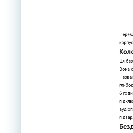
Перева
корпус
Кол
Ця без
Вона с
Незваж
глибок
6 годи
підклю
аудіоп
підзар
Без