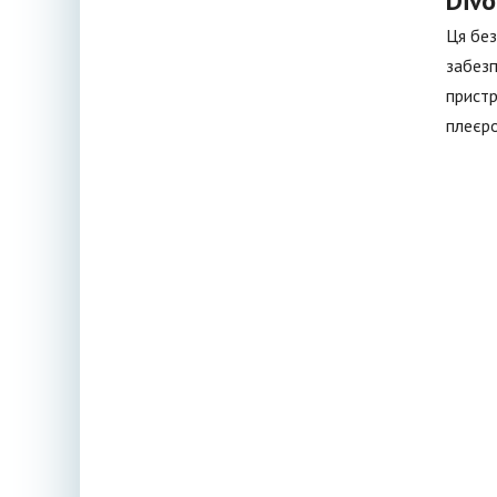
Div
Ця без
забезп
пристр
плеєр