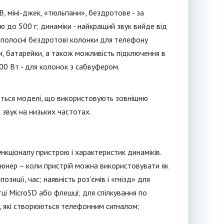
, міні-джек, «тюльпани», бездротове - за
ою до 500 г; динаміки - найкращий звук вийде від
нополосні бездротові колонки для телефону
и, батарейки, а також можливість підключення в
200 Вт - для колонок з сабвуфером.
аються моделі, що використовують зовнішню
 звук на низьких частотах.
кціоналу пристрою і характеристик динаміків.
-тюнер – коли пристрій можна використовувати як
иції, час; наявність роз'ємів і «гнізд» для
тці MicroSD або флешці; для спілкування по
д, які створюються телефонним сигналом;