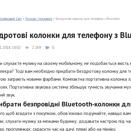
 Цифровий Світ
»
Техніка і технології
» Бездротові колонки для телефону з Bluetooth
дротові колонки для телефону з Bl
1.2018, 16:02
2 269
0
и слухаєте музику на своєму мобільному, не подобається якість
еєра? Тоді вам необхідно придбати бездротову колонку для те
ою заграють новими фарбами. Компактна портативна колонка за
оях. Портативна звукова система збільшує гучність звучання му
ий звук.
вибрати безпровідні Bluetooth-колонки д
го щоб вгадати з покупкою, обов'язково подумайте, навіщо вам
и; слухати музику за межами будинку; додавати настрою під час
х, прогулянках; скрасити час на дачі, пляжі або на пікніку.