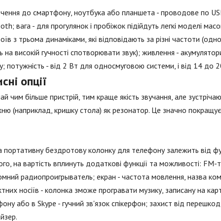
чення до смартфону, ноутбука або планшета - проводове по USB
oth; вага - для прогулянок і пробіжок підійдуть легкі моделі мас
оїв з трьома динаміками, які відповідають за різні частоти (од
 на високій гучності спотворювати звук); живлення - акумулятор
; потужність - від 2 Вт для односмуговою системи, і від 14 до 
сні опції
ай чим більше пристрій, тим краще якість звучання, але зустріч
ню (наприклад, кришку стола) як резонатор. Це значно покращує
а портативну бездротову колонку для телефону залежить від фун
ого, на вартість вплинуть додаткові функції та можливості: FM
мний радиопроигрыватель; екран - частота мовлення, назва композ
тних носіїв - колонка зможе програвати музику, записану на кар
ону або в Skype - гучний зв'язок спікерфон; захист від перешко
йзер.