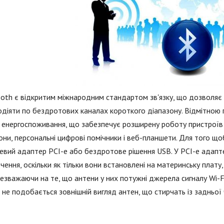
oth є відкритим міжнародним стандартом зв'язку, що дозволяє
діяти по бездротових каналах короткого діапазону. Відмітною 
 енергоспоживання, що забезпечує розширену роботу пристроїв 
ни, персональні цифрові помічники і веб-планшети. Для того що
вий адаптер PCI-e або бездротове рішення USB. У PCI-e адапте
чення, оскільки як тільки вони встановлені на материнську плату
незважаючи на те, що антени у них потужні джерела сигналу Wi-F
не подобається зовнішній вигляд антен, що стирчать із задньої