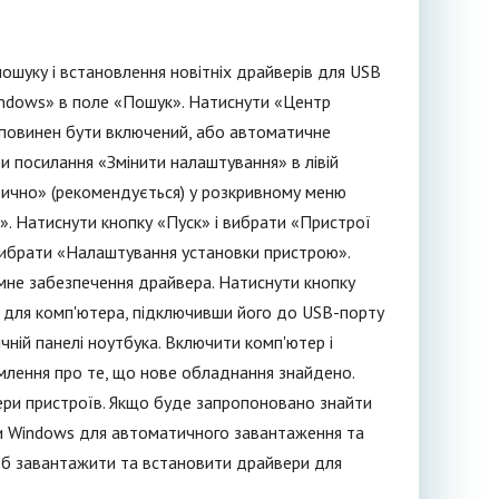
шуку і встановлення новітніх драйверів для USB
indows» в поле «Пошук». Натиснути «Центр
 повинен бути включений, або автоматичне
 посилання «Змінити налаштування» в лівій
тично» (рекомендується) у розкривному меню
. Натиснути кнопку «Пуск» і вибрати «Пристрої
вибрати «Налаштування установки пристрою».
не забезпечення драйвера. Натиснути кнопку
р для комп'ютера, підключивши його до USB-порту
чній панелі ноутбука. Включити комп'ютер і
омлення про те, що нове обладнання знайдено.
вери пристроїв. Якщо буде запропоновано знайти
и Windows для автоматичного завантаження та
щоб завантажити та встановити драйвери для