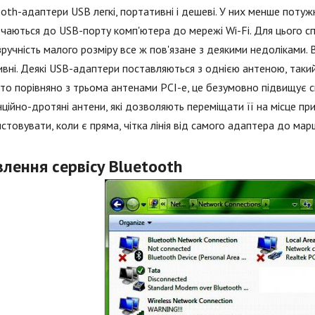
oth-адаптери USB легкі, портативні і дешеві. У них менше потужн
чаються до USB-порту комп'ютера до мережі Wi-Fi. Для цього с
зручність малого розміру все ж пов'язане з деякими недоліками.
вні. Деякі USB-адаптери поставляються з однією антеною, такий 
то порівняно з трьома антенами PCI-e, це безумовно підвищує с
ційно-дротяні антени, які дозволяють переміщати її на місце п
стовувати, коли є пряма, чітка лінія від самого адаптера до ма
лення сервісу Bluetooth