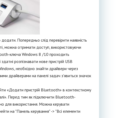
 додати. Попередньо слід перевірити наявність
няті, можна отримати доступ, використовуючи
tooth-ключа Windows 8 /10 проходить
і здатні розпізнавати нове пристрій USB
Windows, необхідно знайти драйвери через
ими драйверами на панелі задач з'явиться значок
айти «Додати пристрій Bluetooth» в контекстному
алі». Перед тим як підключити Bluetooth-
пно для використання. Можна керувати
йти на "Панель керування" -> "Всі елементи