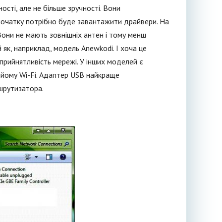
ості, але не більше зручності. Вони
початку потрібно буде завантажити драйвери. На
 Вони не мають зовнішніх антен і тому менш
як, наприклад, модель Anewkodi. І хоча це
прийнятливість мережі. У інших моделей є
рийому Wi-Fi. Адаптер USB найкраще
ршрутизатора.