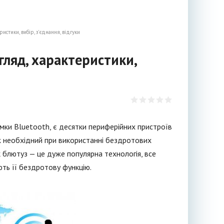
стики, вибір, з'єднання, відгуки
гляд, характеристики,
ки Bluetooth, є десятки периферійних пристроїв
ож необхідний при використанні бездротових
ок блютуз — це дуже популярна технологія, все
ть її бездротову функцію.