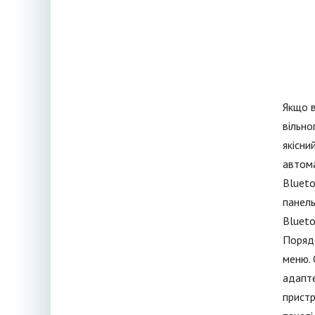
Якщо в
вільно
якісни
автома
Blueto
панель
Blueto
Порядо
меню. 
адапте
пристр