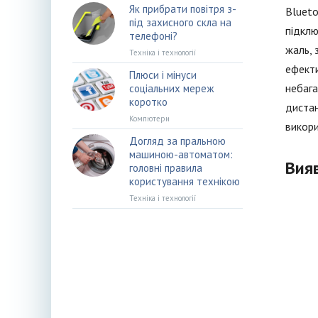
Як прибрати повітря з-
Blueto
під захисного скла на
підклю
телефоні?
жаль, 
Техніка і технології
ефекти
Плюси і мінуси
небага
соціальних мереж
коротко
дистан
Компютери
викори
Догляд за пральною
машиною-автоматом:
Вияв
головні правила
користування технікою
Техніка і технології