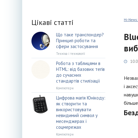
Цікаві статті
Hi-News:
Blu
Що таке транспондер?
Принцип роботи та
виб
сфери застосування
Техніка і технології
10.0
Робота з таблицями в
HTML: від базових тегів
до сучасних
Незваж
стандартів стилізації
і аксе
Компютери
навушн
Цифрова магія Юнікоду:
більше
як створити та
використовувати
Без
невидимий символ у
месенджерах і
соцмережах
Компютери