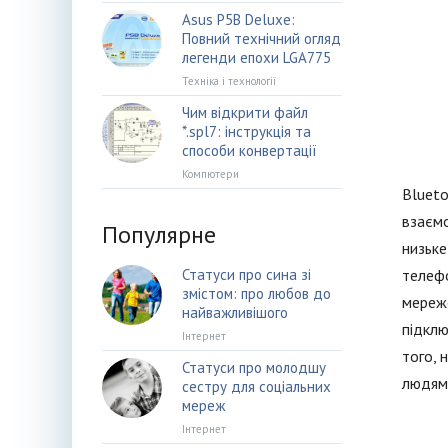
Asus P5B Deluxe:
Повний технічний огляд
легенди епохи LGA775
Техніка і технології
Чим відкрити файл
*.spl7: інструкція та
способи конвертації
Компютери
Blueto
взаємо
Популярне
низьке
Статуси про сина зі
телефо
змістом: про любов до
мереже
найважливішого
підклю
Інтернет
того, 
Статуси про молодшу
людям 
сестру для соціальних
мереж
Інтернет