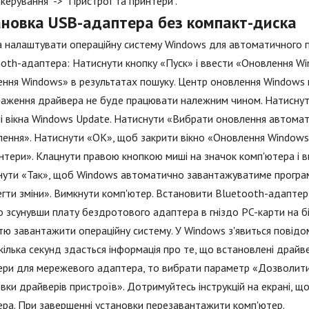
 керування" -> "Пристрої та принтери".
ановка USB-адаптера без компакт-диска
налаштувати операційну систему Windows для автоматичного по
oth-адаптера: Натиснути кнопку «Пуск» і ввести «Оновлення W
ння Windows» в результатах пошуку. Центр оновлення Windows
аження драйвера не буде працювати належним чином. Натиснути
і вікна Windows Update. Натиснути «Вибрати оновлення автома
ення». Натиснути «ОК», щоб закрити вікно «Оновлення Windows»
нтери». Клацнути правою кнопкою миші на значок комп'ютера і 
нути «Так», щоб Windows автоматично завантажуватиме програм
гти зміни». Вимкнути комп'ютер. Встановити Bluetooth-адапте
 зсунувши плату бездротового адаптера в гніздо PC-карти на бі
тю завантажити операційну систему. У Windows з'явиться повід
кілька секунд здасться інформація про те, що встановлені драй
ери для мережевого адаптера, то вибрати параметр «Дозволит
вки драйверів пристроїв». Дотримуйтесь інструкцій на екрані, 
ра. При завершенні установки перезавантажити комп'ютер.