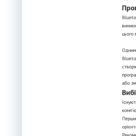
Прог
Blueto
виникн
цього 
Одним 
Blueto
створю
програ
або зм
Виб
Існуют
комп'ю
Перший
орієнт
Рекоме