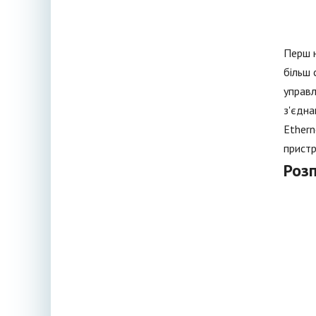
Перш н
більш 
управл
з'єдна
Ethern
пристр
Роз