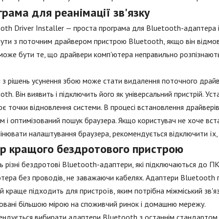
рама для реанімації зв'язку
oth Driver Installer — проста програма для Bluetooth-адаптера 
ути з поточним драйвером пристрою Bluetooth, якщо він відмо
може бути те, що драйвери комп'ютера неправильно розпізнають
з рішень усунення збою може стати видалення поточного драйв
oth. Він виявить і підключить його як універсальний пристрій. 
є точки відновлення системи. В процесі встановлення драйвері
м і оптимізований пошук браузера. Якщо користувач не хоче в
інювати налаштування браузера, рекомендується відключити їх, 
ір кращого бездротового пристрою
ь різні бездротові Bluetooth-адаптери, які підключаються до П
тера без проводів, не заважаючи кабелях. Адаптери Bluetooth по
 краще підходить для пристроїв, яким потрібна міжміський зв'яз
овані більшою мірою на споживчий ринок і домашню мережу.
ндується вибирати адаптери Bluetooth з останнім стандартом 