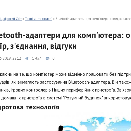
 Цифровий Світ
»
Техніка і технології
» Bluetooth-адаптери для комп'ютера: огляд, характери
etooth-адаптери для комп'ютера: о
ір, з'єднання, відгуки
5.2018, 22:12
1 457
0
аючи на те, що комп'ютер може відмінно працювати без підтрим
суарів, які вимагають застосування Bluetooth-адаптера. Він так
иків, ігрових контролерів і інших периферійних пристроїв. Зв'яз
 домашніх пристроїв в системі "Розумний будинок" використовую
дротова технологія