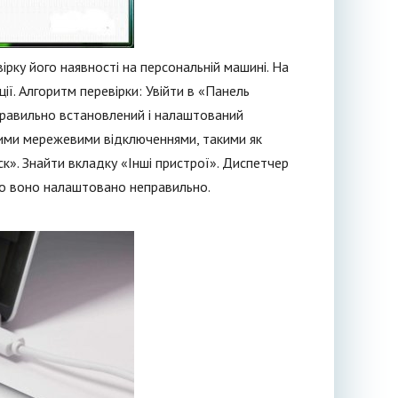
рку його наявності на персональній машині. На
ії. Алгоритм перевірки: Увійти в «Панель
правильно встановлений і налаштований
шими мережевими відключеннями, такими як
ск». Знайти вкладку «Інші пристрої». Диспетчер
кщо воно налаштовано неправильно.