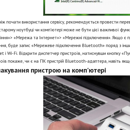
іж почати використання сервісу, рекомендується провести переві
старому ноутбуці чи комп'ютері може не бути цієї важливої функц
іння»> «Мережа та Інтернет»> «Мережні підключення». Якщо є 
ння, буде запис «Мережеве підключення Bluetooth» поряд з ін
et і Wi-Fi. Відкрити диспетчер пристроїв, натиснувши кнопку «Пу
оїв покаже, чи є на ПК пристрій Bluetooth-адаптера, навіть я
пакування пристрою на комп'ютері