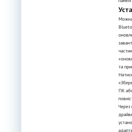
панелі
Уст
Можна 
Blueto
оновле
завант
частин
«оновл
та при
Натис
«Збере
ПК або
повніс
Через 
драйв
устано
адапте