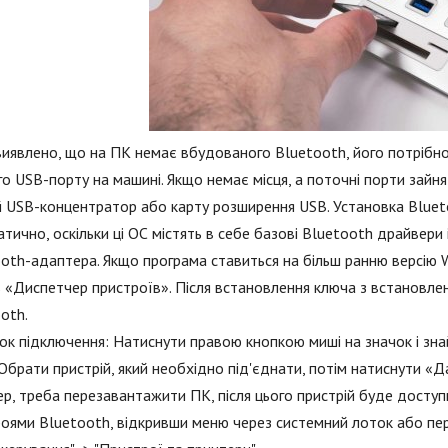
иявлено, що на ПК немає вбудованого Bluetooth, його потрібно
го USB-порту на машині. Якщо немає місця, а поточні порти зай
й USB-концентратор або карту розширення USB. Установка Blue
тично, оскільки ці ОС містять в себе базові Bluetooth драйвери 
oth-адаптера. Якщо програма ставиться на більш ранню версію 
 «Диспетчер пристроїв». Після встановлення ключа з встановлен
oth.
к підключення: Натиснути правою кнопкою миші на значок і зн
Обрати пристрій, який необхідно під'єднати, потім натиснути «Д
р, треба перезавантажити ПК, після цього пристрій буде досту
оями Bluetooth, відкривши меню через системний лоток або пере