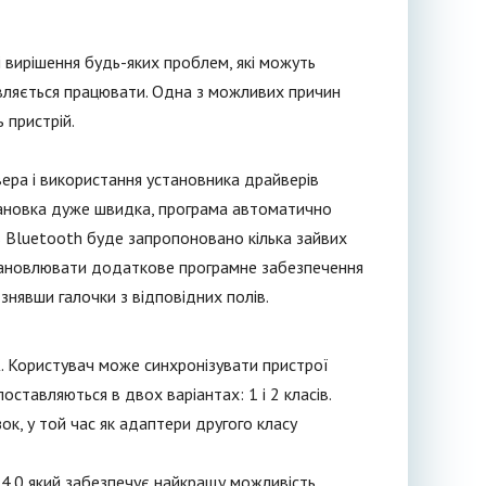
і вирішення будь-яких проблем, які можуть
вляється працювати. Одна з можливих причин
 пристрій.
ера і використання установника драйверів
Установка дуже швидка, програма автоматично
в Bluetooth буде запропоновано кілька зайвих
становлювати додаткове програмне забезпечення
знявши галочки з відповідних полів.
К. Користувач може синхронізувати пристрої
ставляються в двох варіантах: 1 і 2 класів.
ок, у той час як адаптери другого класу
4.0 який забезпечує найкращу можливість