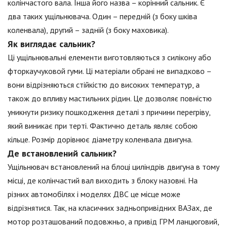
колінчастого вала. Інша його назва – корінний сальник. Є
два таких ущільнювача. Один – передній (з боку шківа
коленвала), другий – задній (з боку маховика).
Як виглядає сальник?
Ці ущільнювальні елементи виготовляються з силікону або
фторкаучуковой гуми. Ці матеріали обрані не випадково –
вони відрізняються стійкістю до високих температур, а
також до впливу мастильних рідин. Це дозволяє повністю
уникнути ризику пошкодження деталі з причини перегріву,
який виникає при терті. Фактично деталь являє собою
кільце. Розмір дорівнює діаметру коленвала двигуна.
Де встановлений сальник?
Ущільнювач встановлений на блоці циліндрів двигуна в тому
місці, де колінчастий вал виходить з блоку назовні. На
різних автомобілях і моделях ДВС це місце може
відрізнятися. Так, на класичних задньопривідних ВАЗах, де
мотор розташований подовжньо, а привід ГРМ ланцюговий,