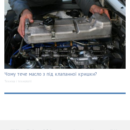
Чому тече масло з під клапанної кришки?
Техніка і технології