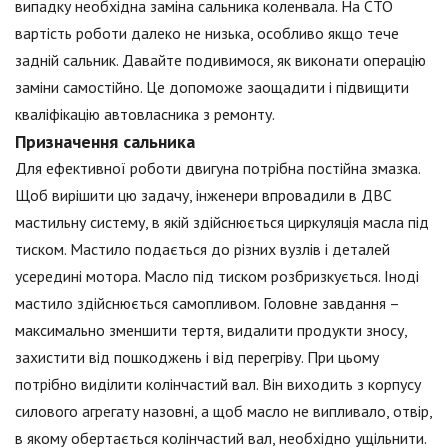
випадку необхідна заміна сальника коленвала. На СТО
вартість роботи далеко не низька, особливо якщо тече
задній сальник. Давайте подивимося, як виконати операцію
заміни самостійно. Це допоможе заощадити і підвищити
кваліфікацію автовласника з ремонту.
Призначення сальника
Для ефективної роботи двигуна потрібна постійна змазка.
Щоб вирішити цю задачу, інженери впровадили в ДВС
мастильну систему, в якій здійснюється циркуляція масла під
тиском. Мастило подається до різних вузлів і деталей
усередині мотора. Масло під тиском розбризкується. Іноді
мастило здійснюється самопливом. Головне завдання –
максимально зменшити тертя, видалити продукти зносу,
захистити від пошкоджень і від перегріву. При цьому
потрібно виділити колінчастий вал. Він виходить з корпусу
силового агрегату назовні, а щоб масло не випливало, отвір,
в якому обертається колінчастий вал, необхідно ущільнити.