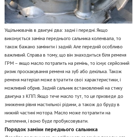
Ущільнювачів в двигуні два: задні і передні. Якщо
виконується заміна переднього сальника коленвала, то
також бажано замінити і задній. Але передній особливо
важливий. Справа в тому, що він знаходиться біля ременя
ГРМ – якщо масло потрапить на ремінь, то існує серйозний
ризик проскакування ременя на зуб або декілька. Також
ременя матеріал може втратити свої характеристики, і
можливий обрив. Задній сальник встановлений на стику
двигуна з КПП. Якщо тече масло тут, то це призведе до
зниження рівня мастильної рідини, а також до бруду в
нижній частині мотора. Масло може потрапити на
зчеплення, і воно буде пробуксовувати.
Порядок заміни переднього сальника