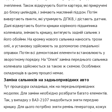
зчеплення. Також відкручують болти картера, які прикручені
до блоку циліндрів, і знімають масляний піддон. Потім
вивертають гвинти, які утримують ДПКВ, і дістають датчик.
Далі відвертають болти кришки корінного підшипника
коленвала, знімають кришку, витягують задній сальник з
його обойми. На кромку нового сальника наносять трохи
олії, а установку здійснюють за допомогою спеціальної
оправки. Потім всі демонтовані елементи встановлюють у
зворотному порядку. На "Опелі" заміна переднього сальника
коленвала здійснюється за такою ж схемою. Особливих
складнощів в цьому процесі немає.
Заміна сальників на задньопривідних авто
Тут процедура складніша, ніж на передньопривідних
моделях. Для заміни необхідно розібрати багато елементів.
Так, у випадку з ВАЗ-2107 знадобиться зняти передню
кришку. Для цього потрібно зняти ремінь генератора, кожух