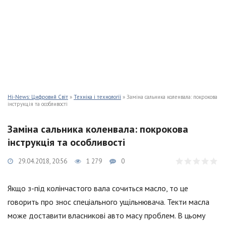
Hi-News: Цифровий Світ
»
Техніка і технології
» Заміна сальника коленвала: покрокова
інструкція та особливості
Заміна сальника коленвала: покрокова
інструкція та особливості
29.04.2018, 20:56
1 279
0
Якщо з-під колінчастого вала сочиться масло, то це
говорить про знос спеціального ущільнювача. Текти масла
може доставити власникові авто масу проблем. В цьому