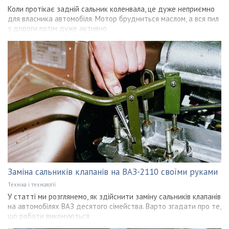
Коли протікає задній сальник коленвала, це дуже неприємно
для власника автомобіля. Мотор брудниться маслом, а вся пил
з дороги потім дуже активно
Заміна сальників клапанів на ВАЗ-2110 своїми руками
Техніка і технології
У статті ми розглянемо, як здійснити заміну сальників клапанів
на автомобілях ВАЗ десятого сімейства. Варто згадати про те,
що роботи виконуються