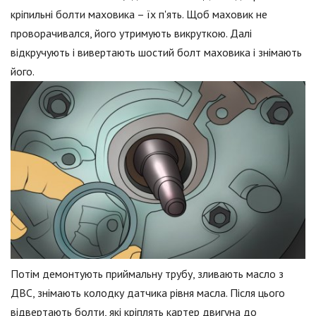
кріпильні болти маховика – їх п'ять. Щоб маховик не
проворачивался, його утримують викруткою. Далі
відкручують і вивертають шостий болт маховика і знімають
його.
Потім демонтують приймальну трубу, зливають масло з
ДВС, знімають колодку датчика рівня масла. Після цього
відвертають болти, які кріплять картер двигуна до