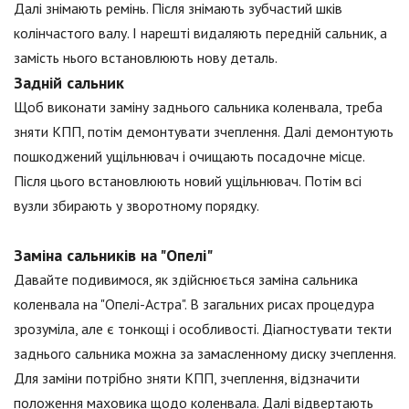
Далі знімають ремінь. Після знімають зубчастий шків
колінчастого валу. І нарешті видаляють передній сальник, а
замість нього встановлюють нову деталь.
Задній сальник
Щоб виконати заміну заднього сальника коленвала, треба
зняти КПП, потім демонтувати зчеплення. Далі демонтують
пошкоджений ущільнювач і очищають посадочне місце.
Після цього встановлюють новий ущільнювач. Потім всі
вузли збирають у зворотному порядку.
Заміна сальників на "Опелі"
Давайте подивимося, як здійснюється заміна сальника
коленвала на "Опелі-Астра". В загальних рисах процедура
зрозуміла, але є тонкощі і особливості. Діагностувати текти
заднього сальника можна за замасленному диску зчеплення.
Для заміни потрібно зняти КПП, зчеплення, відзначити
положення маховика щодо коленвала. Далі відвертають