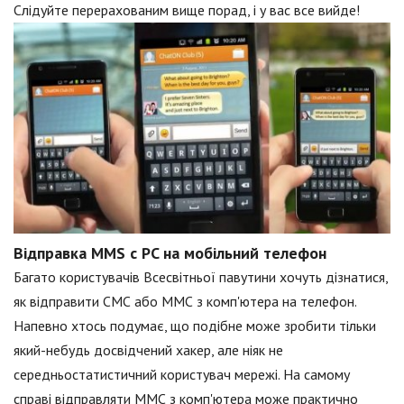
Слідуйте перерахованим вище порад, і у вас все вийде!
Відправка MMS c PC на мобільний телефон
Багато користувачів Всесвітньої павутини хочуть дізнатися,
як відправити СМС або ММС з комп'ютера на телефон.
Напевно хтось подумає, що подібне може зробити тільки
який-небудь досвідчений хакер, але ніяк не
середньостатистичний користувач мережі. На самому
справі відправляти ММС з комп'ютера може практично