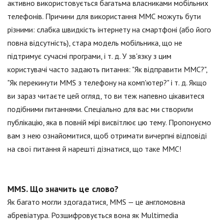
активно використовується багатьма власниками мобільних
телефонів. Причини для використання ММС можуть бути
різними: слабка швидкість інтернету на смартфоні (або його
повна відсутність), стара модель мобільника, що не
підтримує сучасні програми, і т. д. У зв'язку з цим
користувачі часто задають питання: "Як відправити ММС?",
"Як перекинути MMS з телефону на комп'ютер?" і т. д. Якщо
ви зараз читаєте цей огляд, то ви теж напевно цікавитеся
подібними питаннями. Спеціально для вас ми створили
публікацію, яка в повній мірі висвітлює цю тему. Пропонуємо
вам з нею ознайомитися, щоб отримати вичерпні відповіді
на свої питання й нарешті дізнатися, що таке ММС!
MMS. Що значить це слово?
Як багато могли здогадатися, MMS — це англомовна
абревіатура. Розшифровується вона як Multimedia