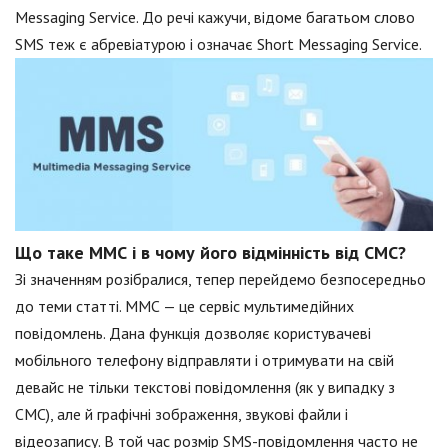
Messaging Service. До речі кажучи, відоме багатьом слово
SMS теж є абревіатурою і означає Short Messaging Service.
Що таке ММС і в чому його відмінність від СМС?
Зі значенням розібралися, тепер перейдемо безпосередньо
до теми статті. ММС — це сервіс мультимедійних
повідомлень. Дана функція дозволяє користувачеві
мобільного телефону відправляти і отримувати на свій
девайс не тільки текстові повідомлення (як у випадку з
СМС), але й графічні зображення, звукові файли і
відеозапису. В той час розмір SMS-повідомлення часто не