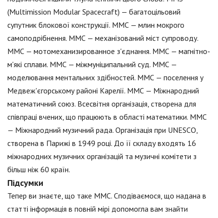
(Multimission Modular Spacecraft) — багатоцільовий
супутник блокової конструкції. ММС — млин мокрого
самоподрібнення. ММС — механізований міст супроводу.
ММС — мотомеханизированное з'єднання. ММС — магнітно-
м'які сплави. ММС — міжмуніципальний суд. ММС —
моделювання ментальних здібностей. ММС — поселення у
Медвеж'єгорському районі Карелії. ММС — Міжнародний
математичний союз. Всесвітня організація, створена для
співпраці вчених, що працюють в області математики. ММС
— Міжнародний музичний рада. Організація при UNESCO,
створена в Парижі в 1949 році. До її складу входять 16
міжнародних музичних організацій та музичні комітети з
більш ніж 60 країн.
Підсумки
Тепер ви знаєте, що таке ММС. Сподіваємося, що надана в
статті інформація в повній мірі допомогла вам знайти