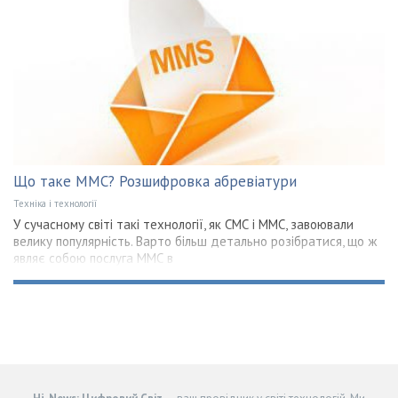
Що таке ММС? Розшифровка абревіатури
Техніка і технології
У сучасному світі такі технології, як СМС і ММС, завоювали
велику популярність. Варто більш детально розібратися, що ж
являє собою послуга ММС в