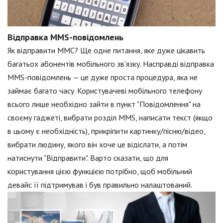
Відправка MMS-повідомлень
Як відправити ММС? Ще одне питання, яке дуже цікавить
багатьох абонентів мобільного зв'язку. Насправді відправка
MMS-повідомлень — це дуже проста процедура, яка не
займає багато часу. Користувачеві мобільного телефону
всього лише необхідно зайти в пункт "Повідомлення" на
своєму гаджеті, вибрати розділ MMS, написати текст (якщо
в цьому є необхідність), прикріпити картинку/пісню/відео,
вибрати людину, якого він хоче це відіслати, а потім
натиснути "Відправити". Варто сказати, що для
користування цією функцією потрібно, щоб мобільний
девайс її підтримував і був правильно налаштований.