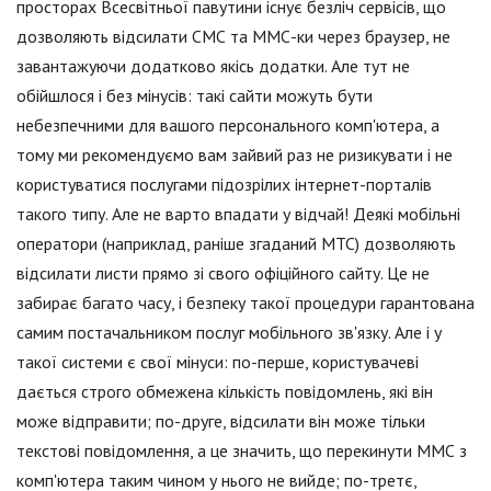
просторах Всесвітньої павутини існує безліч сервісів, що
дозволяють відсилати СМС та ММС-ки через браузер, не
завантажуючи додатково якісь додатки. Але тут не
обійшлося і без мінусів: такі сайти можуть бути
небезпечними для вашого персонального комп'ютера, а
тому ми рекомендуємо вам зайвий раз не ризикувати і не
користуватися послугами підозрілих інтернет-порталів
такого типу. Але не варто впадати у відчай! Деякі мобільні
оператори (наприклад, раніше згаданий МТС) дозволяють
відсилати листи прямо зі свого офіційного сайту. Це не
забирає багато часу, і безпеку такої процедури гарантована
самим постачальником послуг мобільного зв'язку. Але і у
такої системи є свої мінуси: по-перше, користувачеві
дається строго обмежена кількість повідомлень, які він
може відправити; по-друге, відсилати він може тільки
текстові повідомлення, а це значить, що перекинути ММС з
комп'ютера таким чином у нього не вийде; по-третє,