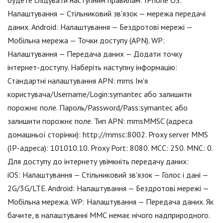
будете слідувати наступним правилам: IPhone OS:
Налаштування — Стільниковий зв'язок — мережа передачі
даних. Android: Налаштування — Бездротові мережі —
Мобільна мережа — Точки доступу (APN). WP:
Налаштування — Передача даних — Додати точку
інтернет-доступу. Наберіть наступну інформацію:
Стандартні налаштування APN: mms Ім'я
користувача/Username/Login:symantec або залишити
порожнє поле. Пароль/Password/Pass:symantec або
залишити порожнє поле. Тип APN: mmsMMSC (адреса
домашньої сторінки): http://mmsc:8002. Proxy server MMS
(IP-адреса): 101010.10. Proxy Port: 8080. MCC: 250. MNC: 0.
Для доступу до інтернету увімкніть передачу даних:
iOS: Налаштування — Стільниковий зв'язок — Голос і дані —
2G/3G/LTE. Android: Налаштування — Бездротові мережі —
Мобільна мережа. WP: Налаштування — Передача даних. Як
бачите, в налаштуванні ММС немає нічого надприродного.