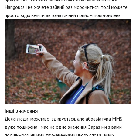
Hangouts і не хочете зайвий раз морочитися, тоді можете
просто відключити автоматичний прийом повідомлень.
Інші значення
Деякі люди, можливо, здивується, але абревіатура MMS
дуже поширена і має не одне значення. Зараз ми з вами
поділимося іншими тлумаченнями цього слова: MMS