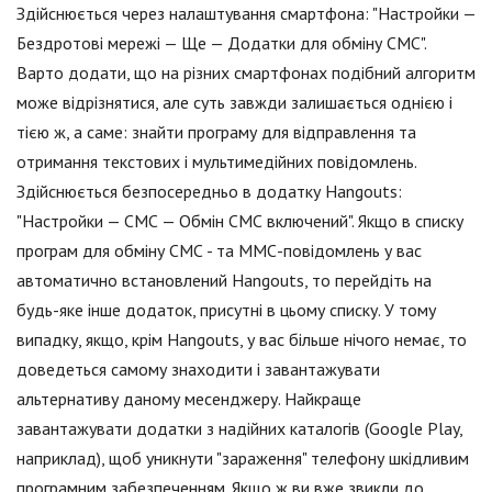
Здійснюється через налаштування смартфона: "Настройки —
Бездротові мережі — Ще — Додатки для обміну СМС".
Варто додати, що на різних смартфонах подібний алгоритм
може відрізнятися, але суть завжди залишається однією і
тією ж, а саме: знайти програму для відправлення та
отримання текстових і мультимедійних повідомлень.
Здійснюється безпосередньо в додатку Hangouts:
"Настройки — СМС — Обмін СМС включений". Якщо в списку
програм для обміну СМС - та ММС-повідомлень у вас
автоматично встановлений Hangouts, то перейдіть на
будь-яке інше додаток, присутні в цьому списку. У тому
випадку, якщо, крім Hangouts, у вас більше нічого немає, то
доведеться самому знаходити і завантажувати
альтернативу даному месенджеру. Найкраще
завантажувати додатки з надійних каталогів (Google Play,
наприклад), щоб уникнути "зараження" телефону шкідливим
програмним забезпеченням. Якщо ж ви вже звикли до