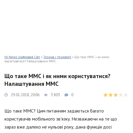
Hi-News: Цифровий Світ
»
Техніка і технології
» Що таке ММС і як ними
користуватися? Налаштування ММС
Що таке ММС і як ними користуватися?
Налаштування ММС
29.01.2018, 20:06
3 803
0
Що таке ММС? Цим питанням задаються багато
користувачів мобільного зв'язку. Незважаючи на те що
зараз вже далеко не нульові року, дана функція досі