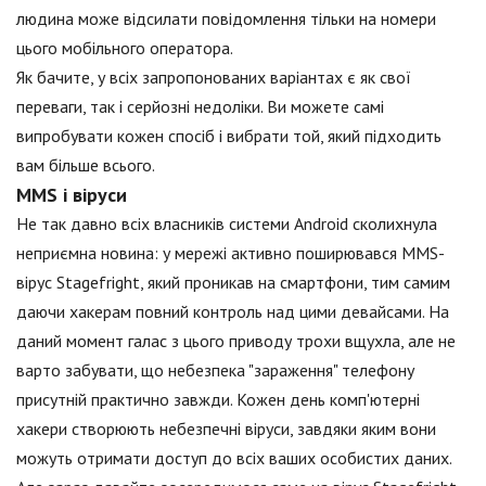
людина може відсилати повідомлення тільки на номери
цього мобільного оператора.
Як бачите, у всіх запропонованих варіантах є як свої
переваги, так і серйозні недоліки. Ви можете самі
випробувати кожен спосіб і вибрати той, який підходить
вам більше всього.
MMS і віруси
Не так давно всіх власників системи Android сколихнула
неприємна новина: у мережі активно поширювався MMS-
вірус Stagefright, який проникав на смартфони, тим самим
даючи хакерам повний контроль над цими девайсами. На
даний момент галас з цього приводу трохи вщухла, але не
варто забувати, що небезпека "зараження" телефону
присутній практично завжди. Кожен день комп'ютерні
хакери створюють небезпечні віруси, завдяки яким вони
можуть отримати доступ до всіх ваших особистих даних.