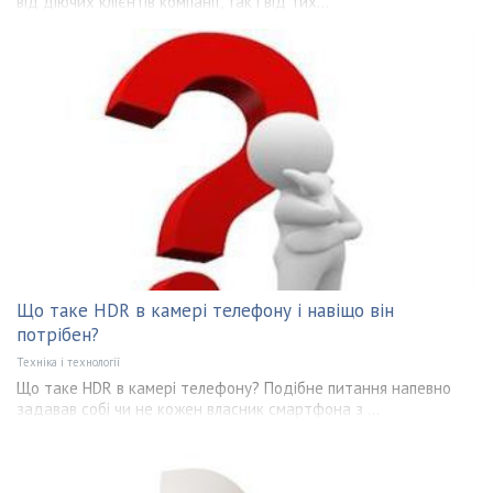
від діючих клієнтів компанії, так і від тих...
Що таке HDR в камері телефону і навіщо він
потрібен?
Техніка і технології
Що таке HDR в камері телефону? Подібне питання напевно
задавав собі чи не кожен власник смартфона з ...