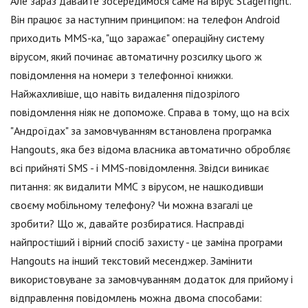
Але зараз давайте зосередимося саме на вірус Stagefright.
Він працює за наступним принципом: на телефон Android
приходить MMS-ка, "що заражає" операційну систему
вірусом, який починає автоматичну розсилку цього ж
повідомлення на номери з телефонної книжки.
Найжахливіше, що навіть видалення підозрілого
повідомлення ніяк не допоможе. Справа в тому, що на всіх
"Андроїдах" за замовчуванням встановлена програмка
Hangouts, яка без відома власника автоматично обробляє
всі прийняті SMS - і MMS-повідомлення. Звідси виникає
питання: як видалити ММС з вірусом, не нашкодивши
своєму мобільному телефону? Чи можна взагалі це
зробити? Що ж, давайте розбиратися. Насправді
найпростіший і вірний спосіб захисту - це заміна програми
Hangouts на інший текстовий месенджер. Замінити
використовуване за замовчуванням додаток для прийому і
відправлення повідомлень можна двома способами: