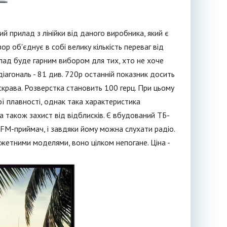
й прилад з лінійки від даного виробника, який є
р об'єднує в собі велику кількість переваг від
лад буде гарним вибором для тих, хто не хоче
а діагональ - 81 див. 720p останній показник досить
яскрава. Розверстка становить 100 герц. При цьому
ої плавності, однак така характеристика
 а також захист від відблисків. Є вбудований ТБ-
FM-приймач, і завдяки йому можна слухати радіо.
жетними моделями, воно цілком непогане. Ціна -