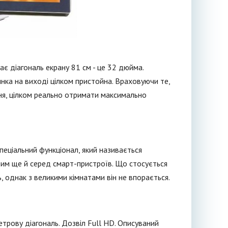
є діагональ екрану 81 см - це 32 дюйма.
нка на виході цілком пристойна. Враховуючи те,
ння, цілком реально отримати максимально
еціальний функціонал, який називається
евим ще й серед смарт-пристроїв. Що стосується
, однак з великими кімнатами він не впорається.
трову діагональ. Дозвіл Full HD. Описуваний