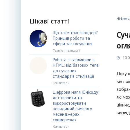
Цікаві статті
Hi-News:
Суч
Що таке транспондер?
Принцип роботи та
огл
сфери застосування
Техніка і технології
10.0
Робота з таблицями в
HTML: від базових тегів
до сучасних
Покупе
стандартів стилізації
він по
Компютери
зображ
Цифрова магія Юнікоду:
які мо
як створити та
використовувати
цінник
невидимий символ у
вигляд
месенджерах і
соцмережах
Компютери