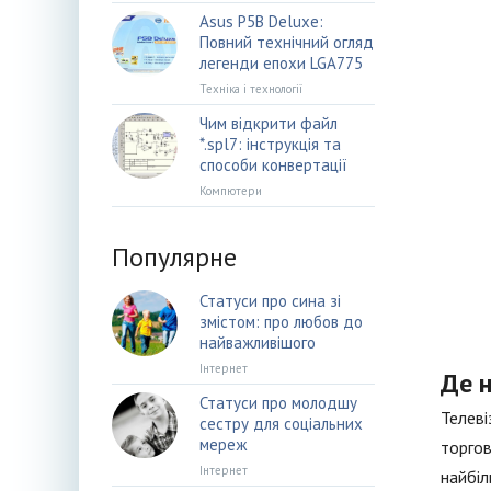
Asus P5B Deluxe:
Повний технічний огляд
легенди епохи LGA775
Техніка і технології
Чим відкрити файл
*.spl7: інструкція та
способи конвертації
Компютери
Популярне
Статуси про сина зі
змістом: про любов до
найважливішого
Інтернет
Де 
Статуси про молодшу
Телеві
сестру для соціальних
мереж
торгов
Інтернет
найбіл