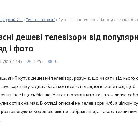
 Цифровий Світ
»
Техніка і технології
» Сучасні дешеві телевізори від популярних виробникі
асні дешеві телевізори від популя
яд і фото
1.2018, 17:45
1 492
0
ць, який купує дешевий телевізор, розуміє, що чекати від нього
казує картинку. Однак багатьом все ж підсвідомо хочеться, щоб 
ення, але і щось більше. У статті розглянуто те, що ж являє соб
жливості вона має. В огляді описані не телевізори ч/б, а цілком 
, розташовуючи хорошою якістю зображення, а також технічними
.