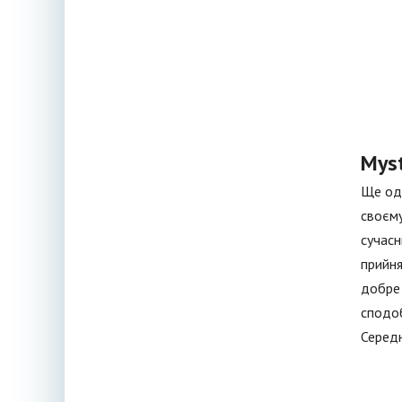
Mys
Ще оди
своєму
сучасн
прийня
добре 
сподоб
Середн