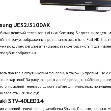
sung UE32J5100AK
більш дешевий телевізор з лінійки Samsung. Бюджетна модель ма
ій підтримує зображення з роздільною здатністю Full HD. Карти
на роздільно регулювати яскравість і контрастність підсвічува
оподібне зображення.
ель працює з супутниковим тюнером, а також цифровим. Ще є сп
нка в картинці". За рахунок цього даний прилад є найбільш деш
 то описуваний телевізор цілком підійде для невеликих приміщень
я вартість - 20 тис. руб.
vaki STV-40LED14
н дешевий телевізор від виробника Shivaki. Дана модель має ме