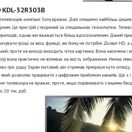
y KDL-32R303B
 телевізорів компанії Sony вражає. Далі опишемо найбільш дешеви
рним. Це пристрій створений за спеціальною технологією. Телевізо
приладів, однак він вважається більш вдосконаленим. Даний при
ачувати гроші за якісь функції, які йому не потрібні. Дозвіл HD, 
кий, проте на виході виходить чітка картинка. Вона насичена і 
лу) вона практично не впливає на якість зображення. Немає ніяк
во гріє душу. Екран матовий, він отримав прекрасні кути огляду,
 який дозволяє працювати з цифровим прийомом каналів. Ще є і 
ня телевізора не вражає, проте, якщо порівнювати з іншими бюд
о 20 тис. руб.