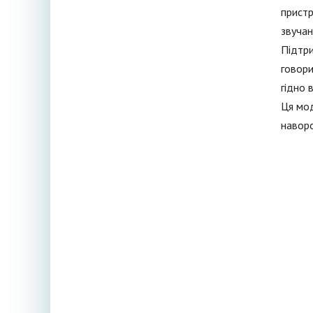
пристр
звучан
Підтри
говори
гідно 
Ця мод
наворо