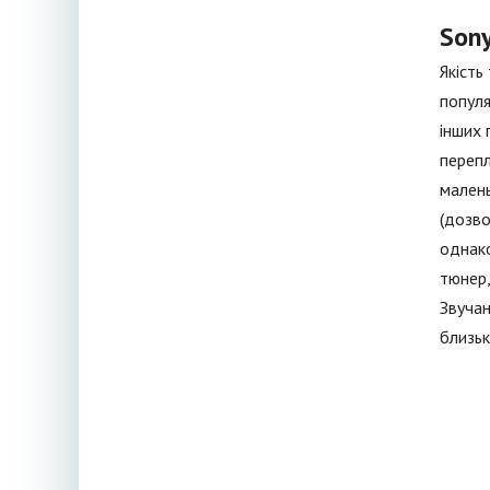
Son
Якість
популя
інших 
перепл
малень
(дозво
однако
тюнер,
Звучан
близьк