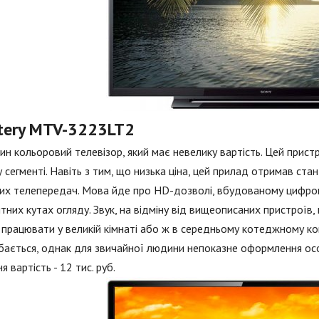
tery MTV-3223LT2
н кольоровий телевізор, який має невелику вартість. Цей прист
 сегменті. Навіть з тим, що низька ціна, цей прилад отримав ст
их телепередач. Мова йде про HD-дозволі, вбудованому цифров
тних кутах огляду. Звук, на відміну від вищеописаних пристроїв,
працювати у великій кімнаті або ж в середньому котеджному ком
ається, однак для звичайної людини непоказне оформлення особ
я вартість - 12 тис. руб.