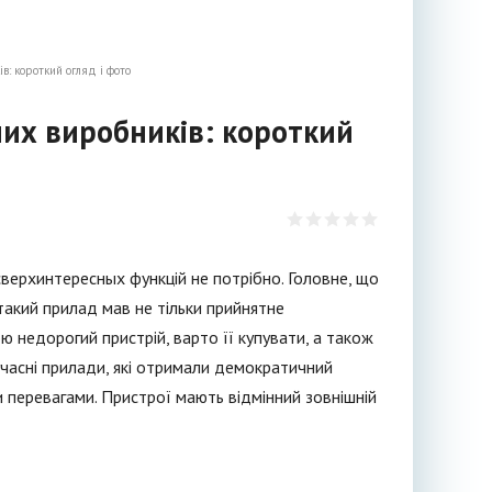
в: короткий огляд і фото
рних виробників: короткий
 сверхинтересных функцій не потрібно. Головне, що
такий прилад мав не тільки прийнятне
ою недорогий пристрій, варто її купувати, а також
сучасні прилади, які отримали демократичний
 перевагами. Пристрої мають відмінний зовнішній