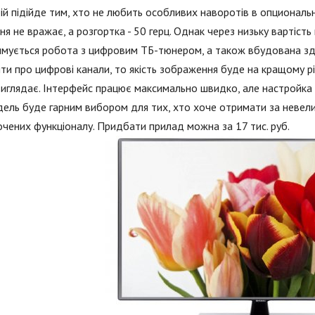
ій підійде тим, хто не любить особливих наворотів в опциональн
ня не вражає, а розгортка - 50 герц. Однак через низьку вартість
мується робота з цифровим ТБ-тюнером, а також вбудована зда
ти про цифрові канали, то якість зображення буде на кращому рі
виглядає. Інтерфейс працює максимально швидко, але настройка
ель буде гарним вибором для тих, хто хоче отримати за невелик
чених функціоналу. Придбати прилад можна за 17 тис. руб.