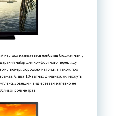
рій нерідко називається найбільш бюджетним у
андартний набір для комфортного перегляду
ому тюнері, хорошою матриці, а також про
 вражає. Є два 10-ватних динаміка, які можуть
плексі. Зовнішній вид естетам напевно не
ливої ролі не грає.