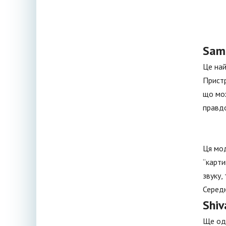
Sam
Це най
Пристр
що мож
правд
Ця мод
“карти
звуку,
Середн
Shi
Ще оди