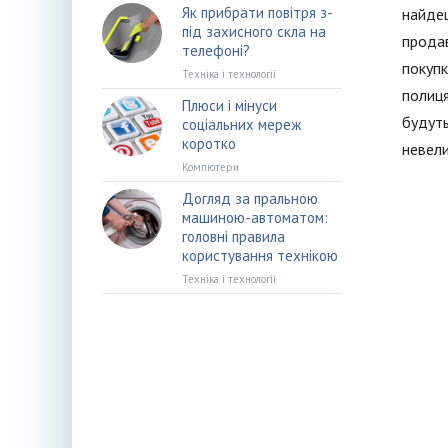
Як прибрати повітря з-
найдеш
під захисного скла на
продав
телефоні?
покупк
Техніка і технології
полиця
Плюси і мінуси
будуть
соціальних мереж
коротко
невели
Компютери
Догляд за пральною
машиною-автоматом:
головні правила
користування технікою
Техніка і технології