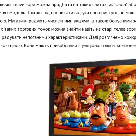
евші телевізори можна придбати на таких сайтах, як "Озон" або 
ця і модель. Також слід прочитати відгуки про пристрої, не ма
ою. Магазини радують численними акціями, а також бонусними з
х таких торгових точок можна знайти навіть не старі телевізори 
 радувати непоганими характеристиками. Далі розглянемо конкре
кою ціною. Вони мають привабливий функціонал і якісні компоне