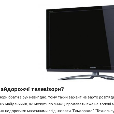
найдорожчі телевізори?
зори брати з рук невигідно, тому такий варіант не варто розгля
их майданчиків, які можуть по знижці продавати вже не топові м
ьш недорогими магазинами слід назвати "Ельдорадо", "Техносилу"