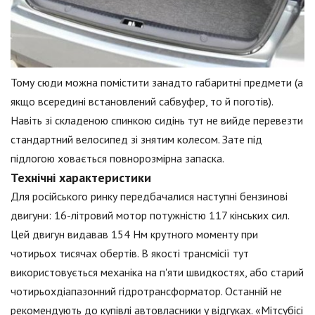
Тому сюди можна помістити занадто габаритні предмети (а
якщо всередині встановлений сабвуфер, то й поготів).
Навіть зі складеною спинкою сидінь тут не вийде перевезти
стандартний велосипед зі знятим колесом. Зате під
підлогою ховається повнорозмірна запаска.
Технічні характеристики
Для російського ринку передбачалися наступні бензинові
двигуни: 16-літровий мотор потужністю 117 кінських сил.
Цей двигун видавав 154 Нм крутного моменту при
чотирьох тисячах обертів. В якості трансмісії тут
використовується механіка на п'яти швидкостях, або старий
чотирьохдіапазонний гідротрансформатор. Останній не
рекомендують до купівлі автовласники у відгуках. «Мітсубісі