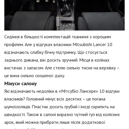
Сидіння в більшості комплектацій тканинні з хорошим
профілем. Але у відгуках власники Mitsubishi Lancer 10
відзначають слабку бічну підтримку. Що стосується
заднього дивана, він досить зручний. Місця в колінах
вистачає з запасом. Але стелю сильно тисне на верхівку –
це вина сильно скошеної даху.
Мінуси салону
Які відзначають недоліки в «Мітсубісі Лансере» 10 відгуки
власників? Головний мінус всіх десятих – це погана
шумоізоляція. Пластик досить грубий і іноді скрипить на
швидкості. Також в салоні виразно чутний гул від колісних
арок, який можна прибрати лише після додаткової