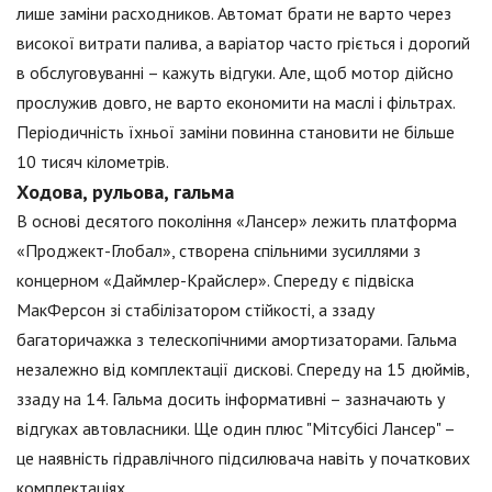
лише заміни расходников. Автомат брати не варто через
високої витрати палива, а варіатор часто гріється і дорогий
в обслуговуванні – кажуть відгуки. Але, щоб мотор дійсно
прослужив довго, не варто економити на маслі і фільтрах.
Періодичність їхньої заміни повинна становити не більше
10 тисяч кілометрів.
Ходова, рульова, гальма
В основі десятого покоління «Лансер» лежить платформа
«Проджект-Глобал», створена спільними зусиллями з
концерном «Даймлер-Крайслер». Спереду є підвіска
МакФерсон зі стабілізатором стійкості, а ззаду
багаторичажка з телескопічними амортизаторами. Гальма
незалежно від комплектації дискові. Спереду на 15 дюймів,
ззаду на 14. Гальма досить інформативні – зазначають у
відгуках автовласники. Ще один плюс "Мітсубісі Лансер" –
це наявність гідравлічного підсилювача навіть у початкових
комплектаціях.