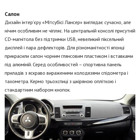
Салон
Дизайн інтер'єру «Мітсубісі Лансер» виглядає сучасно, але
нічим особливим не чіпляє. На центральній консолі присутній
CD-магнітола без підтримки USB, невеликий піксельний
дисплей і пара дефлекторів. Для різноманітності японці
прикрасили салон чорним глянсовим пластиком і вставками
під алюміній. Серед особливостей – спортивна панель
приладів з яскраво вираженими колодязями спідометра і
тахометра. Кермо трьохспиці з шкіряною опліткою і
стандартним набором кнопок.