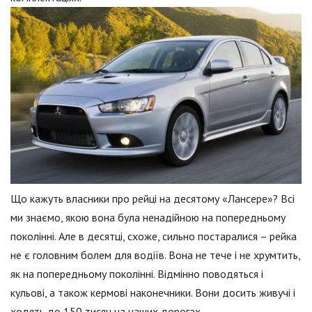
Що кажуть власники про рейці на десятому «Лансере»? Всі
ми знаємо, якою вона була ненадійною на попередньому
поколінні. Але в десятці, схоже, сильно постаралися – рейка
не є головним болем для водіїв. Вона не тече і не хрумтить,
як на попередньому поколінні. Відмінно поводяться і
кульові, а також кермові наконечники. Вони досить живучі і
ходять до 150 тисяч на наших дорогах.