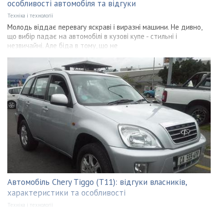
особливості автомобіля та відгуки
Техніка і технології
Молодь віддає перевагу яскраві і виразні машини. Не дивно,
що вибір падає на автомобілі в кузові купе - стильні і
незвичайні. Але біда в тому, що не
Автомобіль Chery Tiggo (T11): відгуки власників,
характеристики та особливості
Техніка і технології