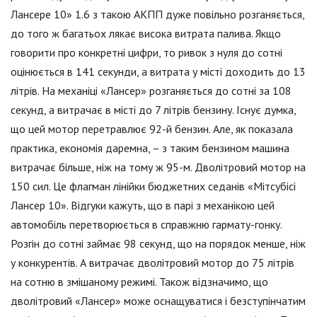
Лансере 10» 1.6 з такою АКПП дуже повільно розганяється,
до того ж багатьох лякає висока витрата палива. Якщо
говорити про конкретні цифри, то ривок з нуля до сотні
оцінюється в 141 секунди, а витрата у місті доходить до 13
літрів. На механіці «Лансер» розганяється до сотні за 108
секунд, а витрачає в місті до 7 літрів бензину. Існує думка,
що цей мотор перетравлює 92-й бензин. Але, як показала
практика, економія даремна, – з таким бензином машина
витрачає більше, ніж на тому ж 95-м. Дволітровий мотор на
150 сил. Це флагман лінійки бюджетних седанів «Мітсубісі
Лансер 10». Відгуки кажуть, що в парі з механікою цей
автомобіль перетворюється в справжню гармату-гонку.
Розгін до сотні займає 98 секунд, що на порядок менше, ніж
у конкурентів. А витрачає дволітровий мотор до 75 літрів
на сотню в змішаному режимі. Також відзначимо, що
дволітровий «Лансер» може оснащуватися і безступінчатим