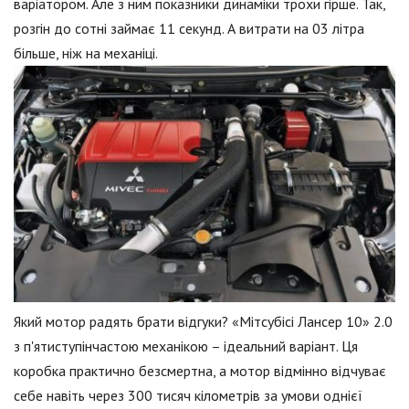
варіатором. Але з ним показники динаміки трохи гірше. Так,
розгін до сотні займає 11 секунд. А витрати на 03 літра
більше, ніж на механіці.
Який мотор радять брати відгуки? «Мітсубісі Лансер 10» 2.0
з п'ятиступінчастою механікою – ідеальний варіант. Ця
коробка практично безсмертна, а мотор відмінно відчуває
себе навіть через 300 тисяч кілометрів за умови однієї