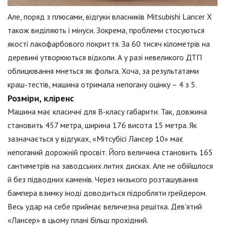
Але, поряд з плюсами, відгуки власників Mitsubishi Lancer X
також виділяють і мінуси. Зокрема, проблеми стосуються
якості лакофарбового покриття. За 60 тисяч кілометрів на
деревині утворюються відколи. А у разі невеликого ДТП
облицювання мнеться як фольга. Хоча, за результатами
краш-тестів, машина отримала непогану оцінку – 4 з 5.
Розміри, кліренс
Машина має класичні для В-класу габарити. Так, довжина
становить 457 метра, ширина 176 висота 15 метра. Як
зазначається у відгуках, «Мітсубісі Лансер 10» має
непоганий дорожній просвіт. Його величина становить 165
сантиметрів на заводських литих дисках. Але не обійшлося
й без підводних каменів. Через низького розташування
бампера взимку іноді доводиться підробляти грейдером.
Весь удар на себе приймає величезна решітка. Дев'ятий
«Лансер» в цьому плані більш прохідний.