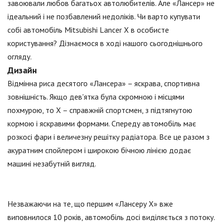
завоювали любов багатьох автолюбителів. Але «Лансер» не
ідеальний і не позбавлений недоліків. Чи варто купувати
собі автомобіль Mitsubishi Lancer X в особисте
користування? Дізнаємося в ході нашого сьогоднішнього
огляду.
Дизайн
Відмінна риса десятого «Лансера» – яскрава, спортивна
зовнішність. Якщо дев'ятка була скромною і місцями
похмурою, то Х – справжній спортсмен, з підтягнутою
кормою і яскравими формами. Спереду автомобіль має
розкосі фари і величезну решітку радіатора. Все це разом з
акуратним спойлером і широкою бічною лінією додає
машині незабутній вигляд.
Незважаючи на те, що першим «Лансеру Х» вже
виповнилося 10 років, автомобіль досі виділяється з потоку.