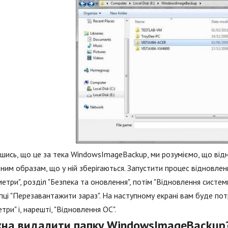
шись, що це за тека WindowsImageBackup, ми розуміємо, що від
ним образам, що у ній зберігаються. Запустити процес відновлен
етри", розділ "Безпека та оновлення", потім "Відновлення систем
пці "Перезавантажити зараз". На наступному екрані вам буде потр
три" і, нарешті, "Відновлення ОС".
на видалити папку WindowsImageBackup