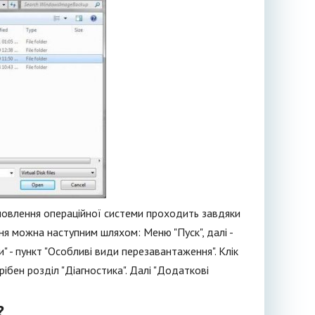
новлення операційної системи проходить завдяки
ня можна наступним шляхом: Меню "Пуск", далі -
и" - пункт "Особливі види перезавантаження". Клік
ібен розділ "Діагностика". Далі "Додаткові
?