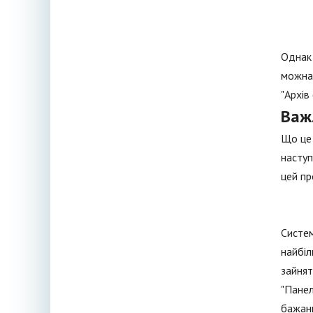
Однак 
можна 
"Архів
Важ
Що це 
наступ
цей пр
Систем
найбіл
зайнят
"Панел
бажанн