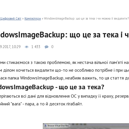
 Цифровий Світ
»
Компютери
» WindowsImageBackup: що це за тека і чи можна її видалити?
dowsImageBackup: що це за тека і 
9.2017, 10:29
1 433
0
ми стикаємося з такою проблемою, як нестача вільної пам'яті н
 ділом хочеться видалити що-то не особливо потрібне і при ць
ася папка WindowsImageBackup, неабияк важить, то ця стаття до
dowsImageBackup - що це за тека?
ерігаються всі дані для відновлення ОС у випадку її краху, резер
йний "вага" - пара, а то й десяток гігабайт.