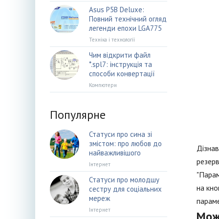
Asus P5B Deluxe:
Повний технічний огляд
легенди епохи LGA775
Техніка і технології
Чим відкрити файл
*.spl7: інструкція та
способи конвертації
Компютери
Популярне
Статуси про сина зі
змістом: про любов до
Дізнав
найважливішого
резерв
Інтернет
"Парам
Статуси про молодшу
на кно
сестру для соціальних
мереж
параме
Інтернет
Мож