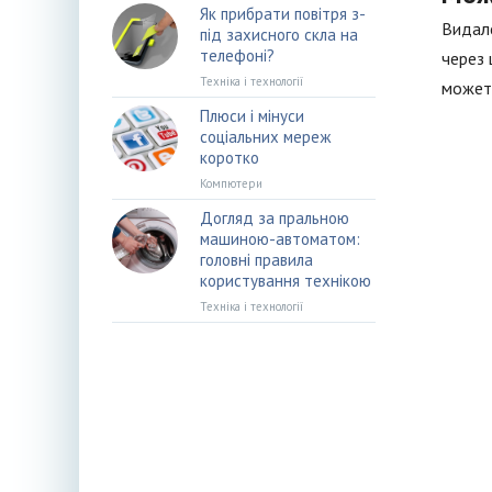
Як прибрати повітря з-
Видале
під захисного скла на
телефоні?
через 
Техніка і технології
можете
Плюси і мінуси
соціальних мереж
коротко
Компютери
Догляд за пральною
машиною-автоматом:
головні правила
користування технікою
Техніка і технології