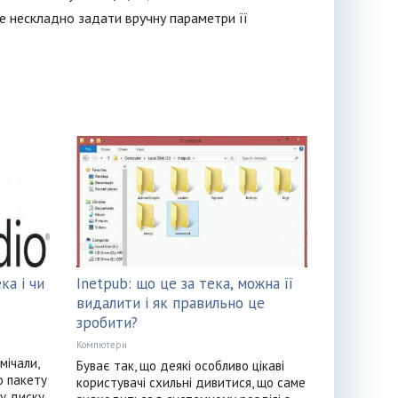
е нескладно задати вручну параметри її
ка і чи
Inetpub: що це за тека, можна її
видалити і як правильно це
зробити?
Компютери
мічали,
Буває так, що деякі особливо цікаві
о пакету
користувачі схильні дивитися, що саме
му диску