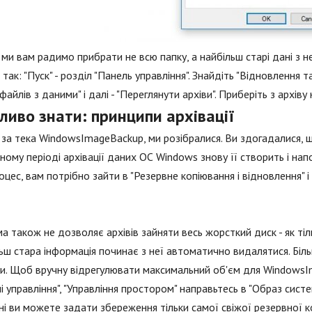
ми вам радимо прибрати не всю папку, а найбільш старі дані з не
так: "Пуск" - розділ "Панель управління". Знайдіть "Відновлення та 
 файлів з даними" і далі - "Переглянути архіви". Приберіть з архів
ливо знати: принципи архівації
за тека WindowsImageBackup, ми розібралися. Ви здогадалися, щ
ному періоді архівації даних ОС Windows знову її створить і н
оцес, вам потрібно зайти в "Резервне копіювання і відновлення" і
а також не дозволяє архівів зайняти весь жорсткий диск - як т
ьш стара інформація починає з неї автоматично видалятися. Біл
и. Щоб вручну відрегулювати максимальний об'єм для WindowsIm
і управління", "Управління простором" направьтесь в "Образ систем
і ви можете задати збереження тільки самої свіжої резервної коп