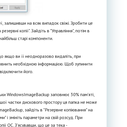
ї, залишивши на всяк випадок свіжі. Зробити це
резервні копії". Зайдіть в "Управління", потім в
у найбільш старі компоненти.
о якщо ви її неодноразово видаліть, при
аповнить необхідною інформацією. Щоб зупинити
 відключити його.
ільки WindowsImageBackup заповнює 30% пам'яті,
ьшої частки дискового простору ця папка не може
ageBackup, зайдіть в "Резервне копіювання" на
и" і змініть параметри на свій розсуд. При
ії ОС. З'ясувавши, що це за тека -