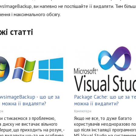
sImageBackup, ви напевно не поспішайте її видаляти. Тим більш
ення і максимального обсягу.
жі статті
wsimageBackup - що це за
Package Cache: що це за те
і можна її видаляти?
можна її видалити?
ри
Компютери
ми стикаємося з проблемою,
Якщо не все, то дуже багато
а диску не вистачає вільного
користувачів неодноразово по
 Перше, що приходить на розум, -
що після інсталяції програмног
но видалити що-то не особливо
MS Visual Studio на системно