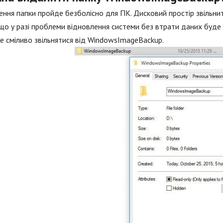
ння папки пройде безболісно для ПК. Дисковий простір звільнит
що у разі проблеми відновлення системи без втрати даних буде 
 сміливо звільнятися від WindowsImageBackup.