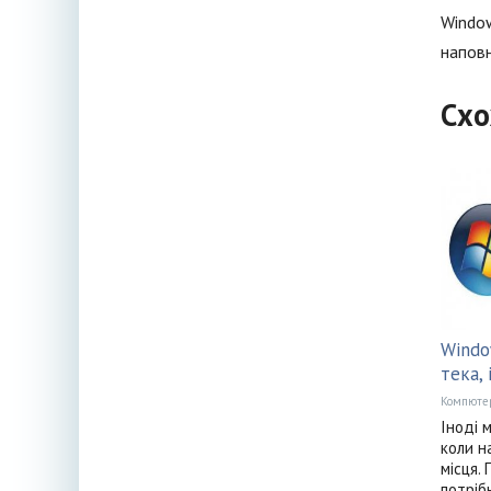
Window
наповн
Схо
Windo
тека, 
Компюте
Іноді 
коли н
місця.
потріб