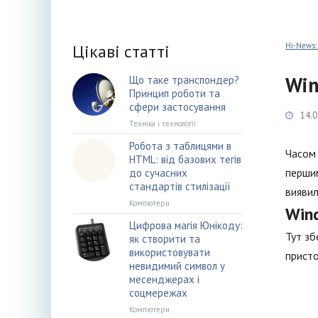
Цікаві статті
Hi-News:
Win
Що таке транспондер?
Принцип роботи та
сфери застосування
14.0
Техніка і технології
Робота з таблицями в
Часом 
HTML: від базових тегів
першим
до сучасних
стандартів стилізації
виявил
Компютери
Win
Цифрова магія Юнікоду:
Тут зб
як створити та
використовувати
присто
невидимий символ у
месенджерах і
соцмережах
Компютери