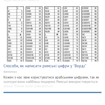
лише небагато знають,
Способи, як написати римські цифри у "Ворді"
Компютери
Кожен з нас звик користуватися арабськими цифрами, так як
сьогодні вони найбільш поширені. Римські використовуються
рідше. Однак іноді доводиться