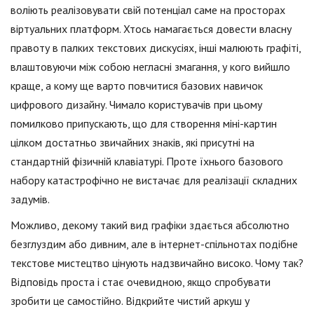
воліють реалізовувати свій потенціал саме на просторах
віртуальних платформ. Хтось намагається довести власну
правоту в палких текстових дискусіях, інші малюють графіті,
влаштовуючи між собою негласні змагання, у кого вийшло
краще, а кому ще варто повчитися базових навичок
цифрового дизайну. Чимало користувачів при цьому
помилково припускають, що для створення міні-картин
цілком достатньо звичайних знаків, які присутні на
стандартній фізичній клавіатурі. Проте їхнього базового
набору катастрофічно не вистачає для реалізації складних
задумів.
Можливо, декому такий вид графіки здається абсолютно
безглуздим або дивним, але в інтернет-спільнотах подібне
текстове мистецтво цінують надзвичайно високо. Чому так?
Відповідь проста і стає очевидною, якщо спробувати
зробити це самостійно. Відкрийте чистий аркуш у