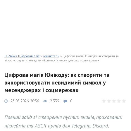
Hi-News: Цифровий Світ
»
Компютери
» Цифрова магія Юнікоду: як створити та
використовувати невидимий символ у месенджерах і соцмережах
Цифрова магія Юнікоду: як створити та
використовувати невидимий символ у
месенджерах і соцмережах
23.05.2026, 20:36
2 335
0
Повний гайд зі створення пустих знаків, прихованих
нікнеймів та ASCII-артів для Telegram, Discord,