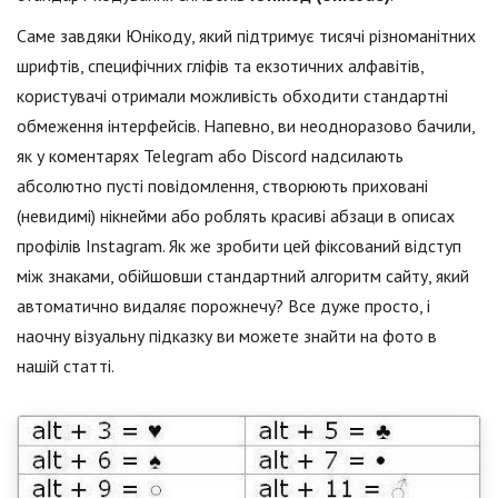
Саме завдяки Юнікоду, який підтримує тисячі різноманітних
шрифтів, специфічних гліфів та екзотичних алфавітів,
користувачі отримали можливість обходити стандартні
обмеження інтерфейсів. Напевно, ви неодноразово бачили,
як у коментарях Telegram або Discord надсилають
абсолютно пусті повідомлення, створюють приховані
(невидимі) нікнейми або роблять красиві абзаци в описах
профілів Instagram. Як же зробити цей фіксований відступ
між знаками, обійшовши стандартний алгоритм сайту, який
автоматично видаляє порожнечу? Все дуже просто, і
наочну візуальну підказку ви можете знайти на фото в
нашій статті.