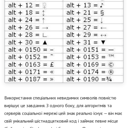
Використання спеціальних невидимих символів повністю
вирішує це завдання. З одного боку, для алгоритмів та
серверів соціальної мережі цей знак реально існує — він має
свій унікальний шістнадцятковий код і займає певне місце