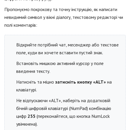
Пропонуємо покрокову та точну інструкцію, як написати
невидимий символ у вікні діалогу, текстовому редакторі чи
полі коментарів:
Відкрийте потрібний чат, месенджер або текстове
поле, куди ви хочете вставити пустий знак.
Встановіть мишкою активний курсор у поле
введення тексту.
Натисніть та міцно
затисніть кнопку «ALT»
на
клавіатурі.
Не відпускаючи «ALT», наберіть на додатковій
бічній цифровій клавіатурі (NumPad) комбінацію
цифр
255
(переконайтеся, що кнопка NumLock
увімкнена).