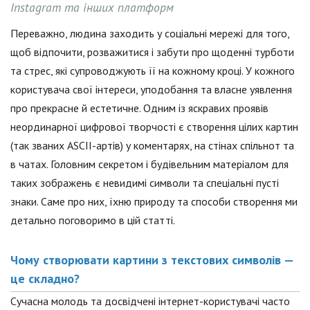
Instagram та інших платформ
Переважно, людина заходить у соціальні мережі для того,
щоб відпочити, розважитися і забути про щоденні турботи
та стрес, які супроводжують її на кожному кроці. У кожного
користувача свої інтереси, уподобання та власне уявлення
про прекрасне й естетичне. Одним із яскравих проявів
неординарної цифрової творчості є створення цілих картин
(так званих ASCII-артів) у коментарях, на стінах спільнот та
в чатах. Головним секретом і будівельним матеріалом для
таких зображень є невидимі символи та спеціальні пусті
знаки. Саме про них, їхню природу та способи створення ми
детально поговоримо в цій статті.
Чому створювати картини з текстових символів —
це складно?
Сучасна молодь та досвідчені інтернет-користувачі часто