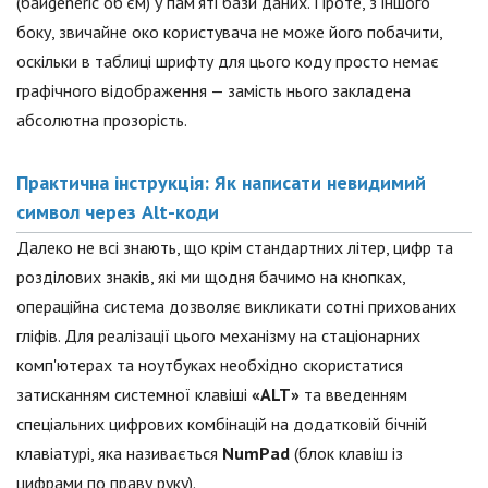
(байgeneric об'єм) у пам'яті бази даних. Проте, з іншого
боку, звичайне око користувача не може його побачити,
оскільки в таблиці шрифту для цього коду просто немає
графічного відображення — замість нього закладена
абсолютна прозорість.
Практична інструкція: Як написати невидимий
символ через Alt-коди
Далеко не всі знають, що крім стандартних літер, цифр та
розділових знаків, які ми щодня бачимо на кнопках,
операційна система дозволяє викликати сотні прихованих
гліфів. Для реалізації цього механізму на стаціонарних
комп'ютерах та ноутбуках необхідно скористатися
затисканням системної клавіші
«ALT»
та введенням
спеціальних цифрових комбінацій на додатковій бічній
клавіатурі, яка називається
NumPad
(блок клавіш із
цифрами по праву руку).