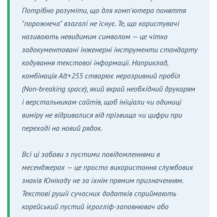
Потрібно розуміти, що для комп'ютера поняття
"порожнеча" взагалі не існує. Те, що користувачі
називають невидимим символом — це чітко
задокументовані інженерні інструменти стандарту
кодування текстової інформації. Наприклад,
комбінація Alt+255 створює нерозривний пробіл
(Non-breaking space), який вкрай необхідний друкарям
і верстальникам сайтів, щоб ініціали чи одиниці
виміру не відривалися від прізвища чи цифри при
переході на новий рядок.
Всі ці забави з пустими повідомленнями в
месенджерах — це просто використання службових
знаків Юнікоду не за їхнім прямим призначенням.
Текстові рушії сучасних додатків сприймають
корейський пустий ієрогліф-заповнювач або