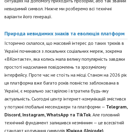
ситуаціях на допомогу приходить прозорий, або так званий
невидимий символ. Нижче ми розберемо всі технічні
варіанти його генерації.
Природа невидимих знаків та еволюція платформ
Історично склалося, що масовий інтерес до таких трюків в
Україні починався з локальних соціальних мереж, зокрема
«ВКонтакте», яка колись мала велику популярність завдяки
простоті надсилання повідомлень та зрозумілому
інтерфейсу. Проте час не стоїть на місці. Станом на 2026 рік
ця платформа вже багато років повністю заблокована в
Україні, є морально застарілою і втратила будь-яку
актуальність. Сьогодні центр інтернет-комунікацій змістився
у потужні глобальні месенджери та платформи —
Telegram,
Discord, Instagram, WhatsApp та TikTok
. Але головний
технічний фундамент залишився незмінним — це всесвітній
стандарт кодування символів
Юнікод (Unicode)
.