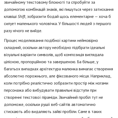
звичайному текстовому блокноті та спробуйте за
допомогою комбінацій знаків, які пишуться через затискання
клавіші
Shift
, зобразити бодай щось елементарне — хоча б
силует маленького чоловічка. У більшості людей з першого
разу нічого не вийде.
Процес моделювання подібної картини неймовірно
складний, оскільки автору необхідно підібрати ідеальні
візуальні варіанти символів, щоб композиція виглядала
цілісною, пропорційною та завершеною. Ба більше, у
багатьох випадках архітектура малюнка вимагає створення
абсолютно порожнього, але фіксованого місця. Наприклад,
коли потрібно реалістично зобразити простір між ногами
персонажа або вибудувати правильні відступи при
створенні текстової піраміди. Звичайний пробіл тут не
допоможе, оскільки рушії веб-сайтів автоматично
стискають або видаляють зайві пробіли. Саме в таких