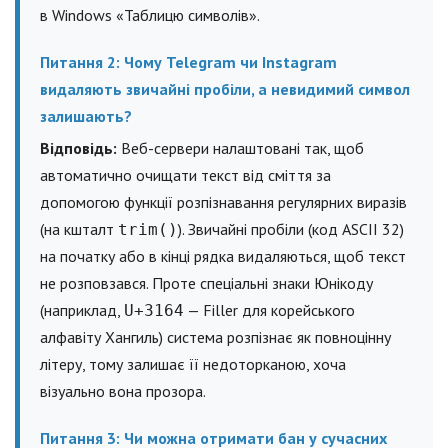
в Windows «Таблицю символів».
Питання 2: Чому Telegram чи Instagram
видаляють звичайні пробіли, а невидимий символ
залишають?
Відповідь:
Веб-сервери налаштовані так, щоб
автоматично очищати текст від сміття за
допомогою функції розпізнавання регулярних виразів
(на кшталт
). Звичайні пробіли (код ASCII 32)
trim()
на початку або в кінці рядка видаляються, щоб текст
не розповзався. Проте спеціальні знаки Юнікоду
(наприклад,
— Filler для корейського
U+3164
алфавіту Хангиль) система розпізнає як повноцінну
літеру, тому залишає її недоторканою, хоча
візуально вона прозора.
Питання 3: Чи можна отримати бан у сучасних