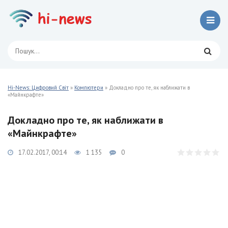
Hi-News: Цифровий Світ
»
Компютери
» Докладно про те, як наближати в
«Майнкрафте»
Докладно про те, як наближати в
«Майнкрафте»
17.02.2017, 00:14
1 135
0