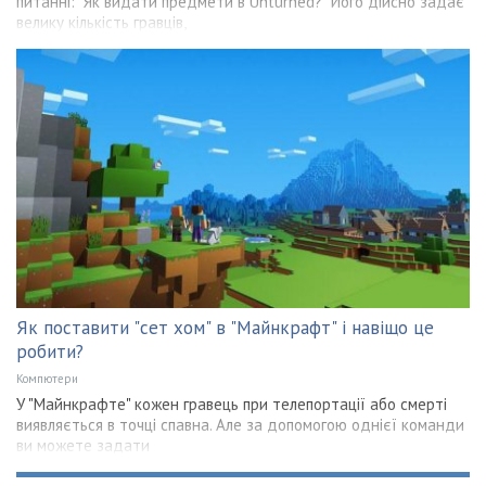
питанні: "Як видати предмети в Unturned?" Його дійсно задає
велику кількість гравців,
Як поставити "сет хом" в "Майнкрафт" і навіщо це
робити?
Компютери
У "Майнкрафте" кожен гравець при телепортації або смерті
виявляється в точці спавна. Але за допомогою однієї команди
ви можете задати