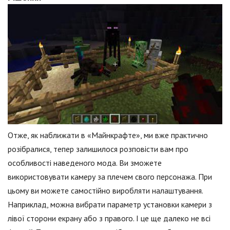
Отже, як наближати в «Майнкрафте», ми вже практично
розібралися, тепер залишилося розповісти вам про
особливості наведеного мода. Ви зможете
використовувати камеру за плечем свого персонажа. При
цьому ви можете самостійно виробляти налаштування.
Наприклад, можна вибрати параметр установки камери з
лівої сторони екрану або з правого. І це ще далеко не всі