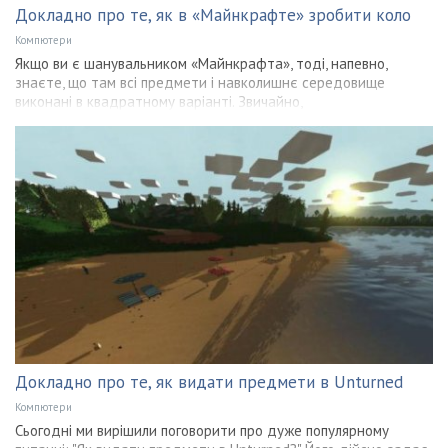
Докладно про те, як в «Майнкрафте» зробити коло
Компютери
Якщо ви є шанувальником «Майнкрафта», тоді, напевно,
знаєте, що там всі предмети і навколишнє середовище
виконані в квадратному варіанті. Звичайно,
Докладно про те, як видати предмети в Unturned
Компютери
Сьогодні ми вирішили поговорити про дуже популярному