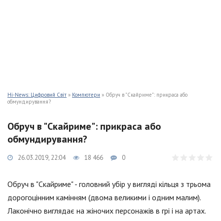
Hi-News: Цифровий Світ
»
Компютери
» Обруч в "Скайриме": прикраса або
обмундирування?
Обруч в "Скайриме": прикраса або
обмундирування?
26.03.2019, 22:04
18 466
0
Обруч в "Скайриме" - головний убір у вигляді кільця з трьома
дорогоцінним камінням (двома великими і одним малим).
Лаконічно виглядає на жіночих персонажів в грі і на артах.