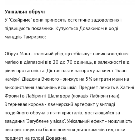
Унікальні обручі
У "Скайриме" вони приносять естетичне задоволення і
підвищують показники. Купуються Довакином в ході
мандрів Тамриэлю:
Обруч Мага - головний убір, що збільшує навик володіння
магією в діапазоні від 20 до 70 одиниць, в залежності від
рівня протагоніста. Дістається в нагороду за квест "Благі
наміри". Діадема Вченого - знижує на 5% витрати мани на
використання заклинань всіх шкіл. Предмет лежить в Хатині
Фроки і в Лабіринті Шалидора (локація Лабиринтиан).
Этериевая корона - двемерский артефакт у вигляді
подвійного обруча з п'яти кристалів, достающийся за
завдання "Загублене у віках". Унікальний ефект - можливість
використовувати благословення двох каменів сил, поки
предмет на голові Довакина.