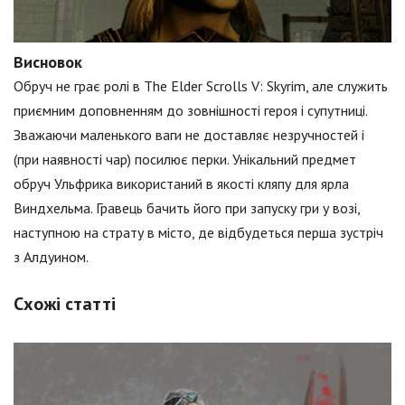
Висновок
Обруч не грає ролі в The Elder Scrolls V: Skyrim, але служить
приємним доповненням до зовнішності героя і супутниці.
Зважаючи маленького ваги не доставляє незручностей і
(при наявності чар) посилює перки. Унікальний предмет
обруч Ульфрика використаний в якості кляпу для ярла
Виндхельма. Гравець бачить його при запуску гри у возі,
наступною на страту в місто, де відбудеться перша зустріч
з Алдуином.
Схожі статті