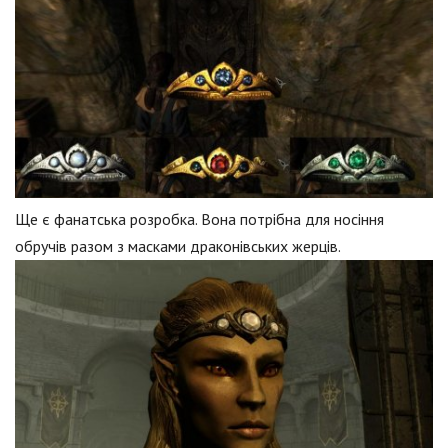
Ще є фанатська розробка. Вона потрібна для носіння
обручів разом з масками драконівських жерців.