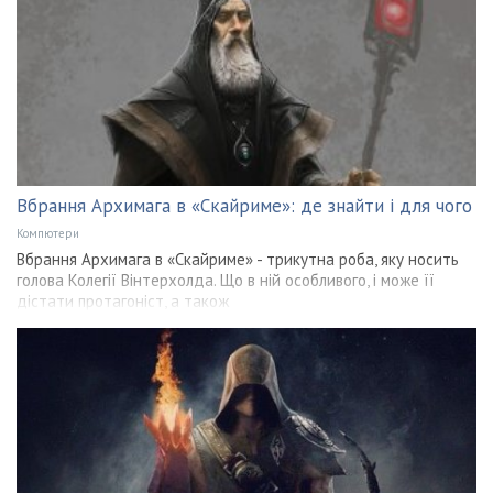
Вбрання Архимага в «Скайриме»: де знайти і для чого
Компютери
Вбрання Архимага в «Скайриме» - трикутна роба, яку носить
голова Колегії Вінтерхолда. Що в ній особливого, і може її
дістати протагоніст, а також