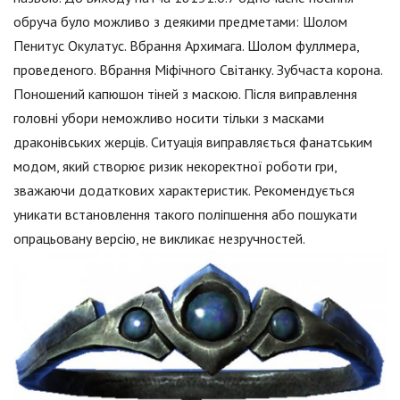
обруча було можливо з деякими предметами: Шолом
Пенитус Окулатус. Вбрання Архимага. Шолом фуллмера,
проведеного. Вбрання Міфічного Світанку. Зубчаста корона.
Поношений капюшон тіней з маскою. Після виправлення
головні убори неможливо носити тільки з масками
драконівських жерців. Ситуація виправляється фанатським
модом, який створює ризик некоректної роботи гри,
зважаючи додаткових характеристик. Рекомендується
уникати встановлення такого поліпшення або пошукати
опрацьовану версію, не викликає незручностей.