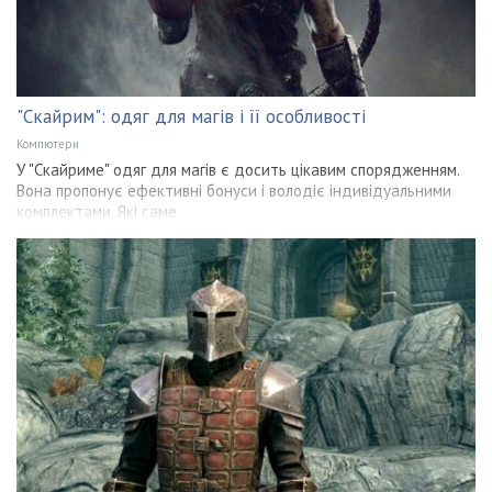
"Скайрим": одяг для магів і її особливості
Компютери
У "Скайриме" одяг для магів є досить цікавим спорядженням.
Вона пропонує ефективні бонуси і володіє індивідуальними
комплектами. Які саме