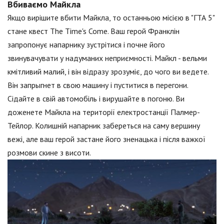
Вбиваємо Майкла
Якщо вирішите вбити Майкла, то останньою місією в "ГТА 5"
стане квест The Time's Come. Ваш герой Франклін
запропонує напарнику зустрітися і почне його
звинувачувати у надуманих неприємності. Майкл - вельми
кмітливий малий, і він відразу зрозуміє, до чого ви ведете.
Він запрыгнет в свою машину і пуститися в перегони.
Сідайте в свій автомобіль і вирушайте в погоню. Ви
доженете Майкла на території електростанції Палмер-
Тейлор. Колишній напарник забереться на саму вершину
вежі, але ваш герой застане його зненацька і після важкої
розмови скине з висоти.