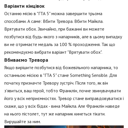
Варіанти кінцівок
Останню місію в "ГТА 5" можна завершити трьома
способами. А саме: Вбити Тревора. Вбити Майкла.
Врятувати обох. Звичайно, при бажанні ви можете
позбутися від будь-якого з напарників, але в цьому випадку
ви не отримаєте медаль за 100 % проходження. Так що
рекомендуємо вибрати варіант "Врятувати обох".
Вбиваємо Тревора
Якщо вирішите позбутися від божевільного напарника, то
останньою місією в "ГТА 5" стане Something Sensible. Для
початку призначте Тревору зустріч. Після того, як він
з'явиться, ваш герой, тобто Франклін, почне звинувачувати
його у всіх неприємностях. Тревор стане виправдовуватися і
скаже, що у всіх бідах - вина Майкла. Але Франклін наведе
на нього пістолет, тут же напарник кинеться тікати.
Вирушайте за ним.