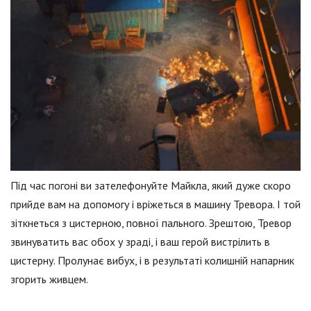
Під час погоні ви зателефонуйте Майкла, який дуже скоро
прийде вам на допомогу і вріжеться в машину Тревора. І той
зіткнеться з цистерною, повної пального. Зрештою, Тревор
звинуватить вас обох у зраді, і ваш герой вистрілить в
цистерну. Пролунає вибух, і в результаті колишній напарник
згорить живцем.