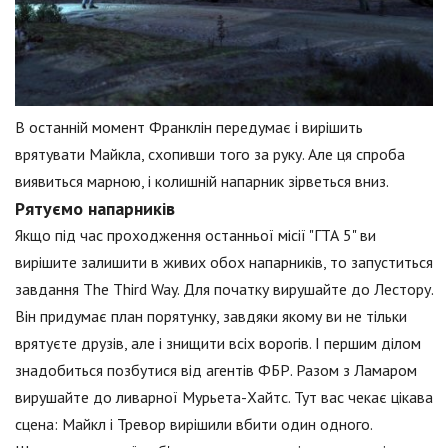
В останній момент Франклін передумає і вирішить
врятувати Майкла, схопивши того за руку. Але ця спроба
виявиться марною, і колишній напарник зірветься вниз.
Рятуємо напарників
Якщо під час проходження останньої місії "ГТА 5" ви
вирішите залишити в живих обох напарників, то запуститься
завдання The Third Way. Для початку вирушайте до Лестору.
Він придумає план порятунку, завдяки якому ви не тільки
врятуєте друзів, але і знищити всіх ворогів. І першим ділом
знадобиться позбутися від агентів ФБР. Разом з Ламаром
вирушайте до ливарної Мурьета-Хайтс. Тут вас чекає цікава
сцена: Майкл і Тревор вирішили вбити один одного.