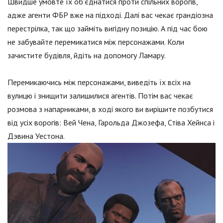
Швидше умовте їх об'єднатися проти спільних ворогів,
адже агенти ФБР вже на підході. Далі вас чекає грандіозна
перестрілка, так що займіть вигідну позицію. А під час бою
не забувайте перемикатися між персонажами. Коли
зачистите будівля, йдіть на допомогу Ламару.
Перемикаючись між персонажами, виведіть їх всіх на
вулицю і знищити залишилися агентів. Потім вас чекає
розмова з напарниками, в ході якого ви вирішите позбутися
від усіх ворогів: Вей Чена, Гарольда Джозефа, Стіва Хейнса і
Дэвина Уестона.