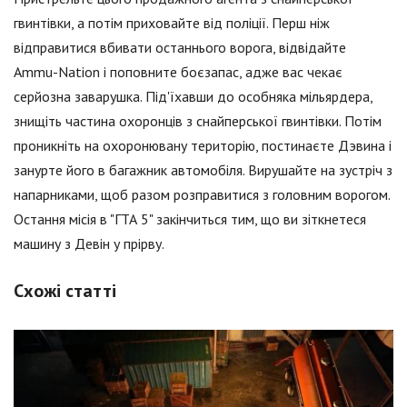
гвинтівки, а потім приховайте від поліції. Перш ніж
відправитися вбивати останнього ворога, відвідайте
Ammu-Nation і поповните боєзапас, адже вас чекає
серйозна заварушка. Під'їхавши до особняка мільярдера,
знищіть частина охоронців з снайперської гвинтівки. Потім
проникніть на охоронювану територію, постинаєте Дэвина і
занурте його в багажник автомобіля. Вирушайте на зустріч з
напарниками, щоб разом розправитися з головним ворогом.
Остання місія в "ГТА 5" закінчиться тим, що ви зіткнетеся
машину з Девін у прірву.
Схожі статті