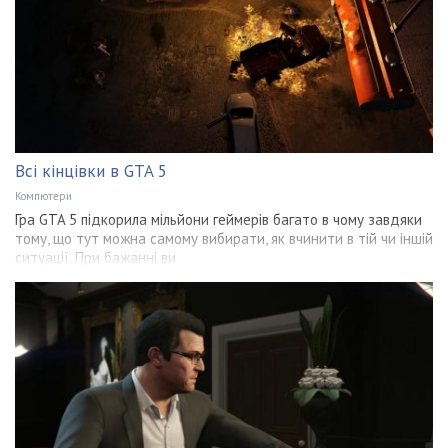
Всі кінцівки в GTA 5
Компютери
Гра GTA 5 підкорила мільйони геймерів багато в чому завдяки
тому, що тут можна самому вибирати, як вчинити в тій чи іншій
ситуації. При бажанні ви