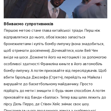
Вбиваємо супротивників
Першою метою стане глава китайської тріади. Перш ніж
відправлятися до нього, обов'язково запасіться
бронежилетами і купіть бомбу-липучку (вона знадобиться,
щоб отримати досягнення). Дочекайтеся, коли Вей Чен
виїде на шосе. Доженете його на мотоциклі і за допомогою
особливої здатності Франкліна киньте в його автомобіль
бомбу-липучку. А потім приховайте від переслідувачів. Щоб
вбити Гарольда Джозефа (Стретч), перейдіть на Майкла і
вирушайте до баскетбольному майданчику. Просто
підійдіть до мети і знищити її будь-яким способом. А потім
приховайте від банди «Баллас». Тепер ваш шлях лежить до
пірсу Дель Перро, де Стівен Хейс знімає своє шоу.
Пристрельте цього продажного агента з снайперської