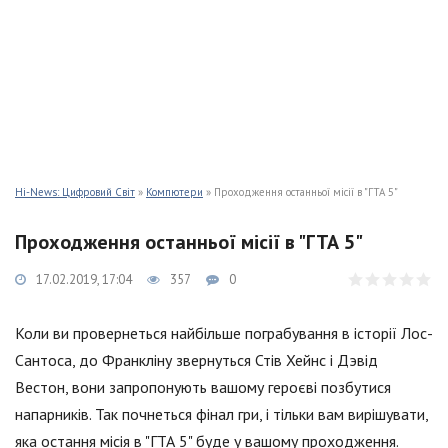
Hi-News: Цифровий Світ
»
Компютери
» Проходження останньої місії в "ГТА 5"
Проходження останньої місії в "ГТА 5"
17.02.2019, 17:04
357
0
Коли ви провернеться найбільше пограбування в історії Лос-
Сантоса, до Франкліну звернуться Стів Хейнс і Дэвід
Вестон, вони запропонують вашому героєві позбутися
напарників. Так почнеться фінал гри, і тільки вам вирішувати,
яка остання місія в "ГТА 5" буде у вашому проходження.