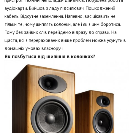
пристрої. Технічні неполадки динаміків. Порушена робота
аудіокарти. Вийшов з ладу підсилювач. Пошкоджений
кабель. Відсутнє заземлення. Напевно, вас цікавить не
тільки те, чому шиплять колонки, але і як з цим боротися.
Тому без зайвих слів перейдемо відразу до справи. На
щастя, всі з перерахованих вище проблем можна усунути в
домашніх умовах власноруч.
Як позбутися від шипіння в колонках?