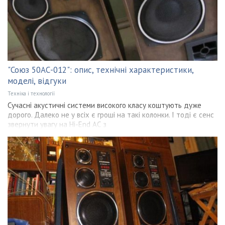
"Союз 50АС-012": опис, технічні характеристики,
моделі, відгуки
Техніка і технології
Сучасні акустичні системи високого класу коштують дуже
дорого. Далеко не у всіх є гроші на такі колонки. І тоді є сенс
звернути увагу на Hi-End АС з