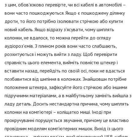
з цим, обов'язково перевірте, чи всі кабелі в автомобілі –
вони часто пошкоджуються. Якщо є пошкоджену ділянку
дроти, то його потрібно ізолювати стрічкою або купити
новий кабель. Якщо відразу з'ясувати, чому шиплять
колонки, не вдалося, то можна перейти до огляду
аудіороз'ємів. З плином років вони часто слабшають,
розхитуються і можуть вийти з ладу. Щоб перевірити
справність цього елемента, вийміть повністю штекер і
вставити назад, перейдіть по своїй осі, поки не вдасться
позбавитися від шипіння в колонках. Знайшовши потрібне
положення штекера, зафіксуйте його стрічкою або іншими
підручними матеріалами, а в майбутньому замініть вийшла з
ладу деталь. Досить нестандартна причина, чому шиплять
колонки на комп'ютері – коліщатко миші. Іноді при
прокручуванні порушується звучання, причому це властиво
провідним моделям комп'ютерних мишок. Вихід із цього
становища – змінити роз'єм, який підключений USB-кабель,