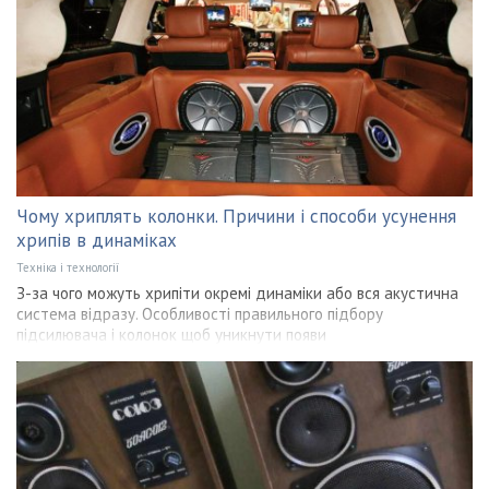
Чому хриплять колонки. Причини і способи усунення
хрипів в динаміках
Техніка і технології
З-за чого можуть хрипіти окремі динаміки або вся акустична
система відразу. Особливості правильного підбору
підсилювача і колонок щоб уникнути появи